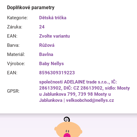
Doplňkové parametry
Kategorie
:
Dětská trička
Záruka
:
24
EAN
:
Zvolte variantu
Barva
:
Růžová
Materiál
:
Bavlna
Výrobce
:
Baby Nellys
EAN
:
8596309319223
společnosti ADELAINE trade s.r.o.., IČ:
28613902, DIČ: CZ 28613902, sídlo: Mosty
GPSR
:
u Jablunkova 799, 739 98 Mosty u
Jablunkova | velkoobchod@nellys.cz
Z
á
p
a