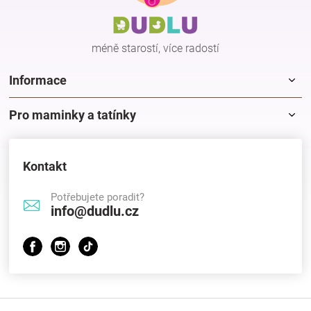
t
í
méně starostí, více radostí
Informace
Pro maminky a tatínky
Kontakt
Potřebujete poradit?
info@dudlu.cz