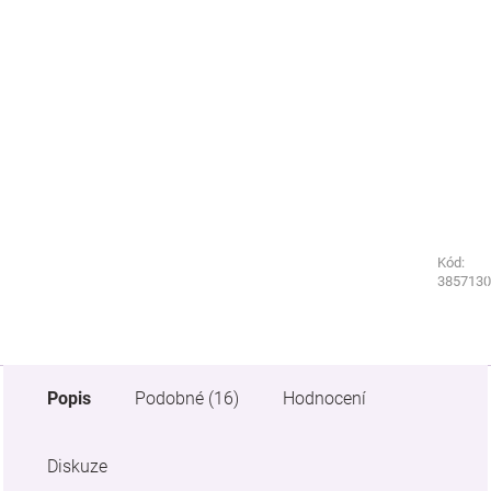
Kód:
Kód:
1312550
3857130
Popis
Podobné (16)
Hodnocení
Diskuze