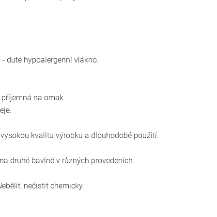
 - duté hypoalergenní vlákno.
a příjemná na omak.
eje.
í vysokou kvalitu výrobku a dlouhodobé použití.
 na druhé bavlně v různých provedeních.
Nebělit, nečistit chemicky.