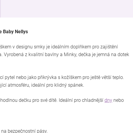
e Baby Nellys
kem v designu srnky je ideálním doplňkem pro zajištění
Vyrobená z kvalitní bavlny a Minky, dečka je jemná na dotek
í pytel nebo jako přikrývka s kožíškem pro ještě větší teplo.
jící atmosféru, ideální pro klidný spánek.
pohodlnou dečku pro své dítě. Ideální pro chladnější
dny
nebo
y na bezpečnostní pásy.