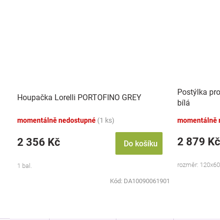
Postýlka pr
Houpačka Lorelli PORTOFINO GREY
bílá
momentálně nedostupné
(1 ks)
momentálně 
2 879 Kč
2 356 Kč
Do košíku
rozměr: 120x60c
1 bal.
Kód:
DA10090061901