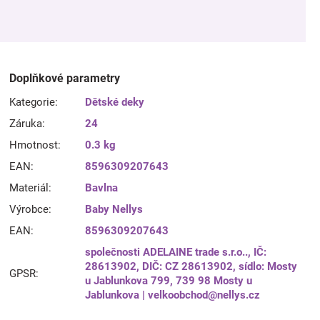
Doplňkové parametry
Kategorie
:
Dětské deky
Záruka
:
24
Hmotnost
:
0.3 kg
EAN
:
8596309207643
Materiál
:
Bavlna
Výrobce
:
Baby Nellys
EAN
:
8596309207643
společnosti ADELAINE trade s.r.o.., IČ:
28613902, DIČ: CZ 28613902, sídlo: Mosty
GPSR
:
u Jablunkova 799, 739 98 Mosty u
Jablunkova | velkoobchod@nellys.cz