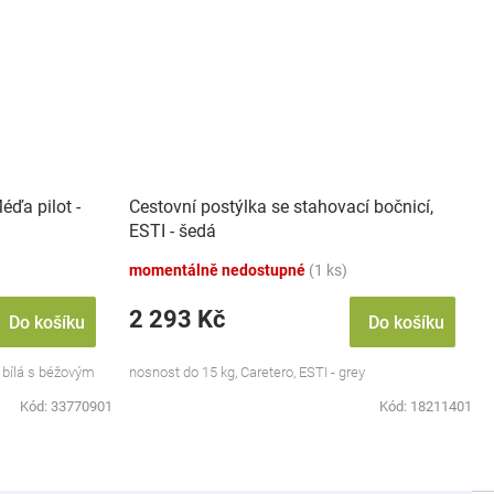
éďa pilot -
Cestovní postýlka se stahovací bočnicí,
ESTI - šedá
momentálně nedostupné
(1 ks)
2 293 Kč
Do košíku
Do košíku
 bílá s béžovým
nosnost do 15 kg, Caretero, ESTI - grey
Kód:
33770901
Kód:
18211401