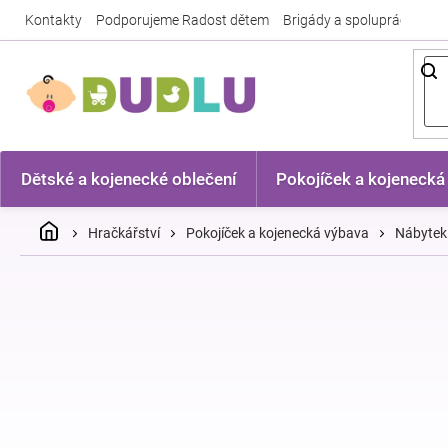
Přejít
Kontakty
Podporujeme Radost dětem
Brigády a spolupráce
Nej
na
obsah
Dětské a kojenecké oblečení
Pokojíček a kojenecká
Domů
Hračkářství
Pokojíček a kojenecká výbava
Nábytek