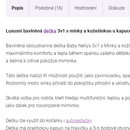
Popis
Podobné (16)
Hodnocení
Diskuze
Luxusní bavlněná
dečka
3v1 s minky a kožešinkou u kapuc
Bavlněná oboustranná dečka Baby Nellys 3v1 s Minky a kožíš
maximálního komfortu a tepla během spánku vašeho děťátka. 
a šetrná k citlivé pokožce miminka.
Tato dečka nabízí tři možnosti použití: jako zavinovačku, spac
Roztomilý motiv srnky přináší do pokojíčku přírodní a uklidňu
Skvělá volba pro rodiče, kteří hledají multifunkční, teplou a 
jako dárek pro novorozené miminko.
Dečku lze využít do kočárku i
autosedačky
.
Dečka má praktickou kapuci na hlavičku a 5-ti bodové otvor