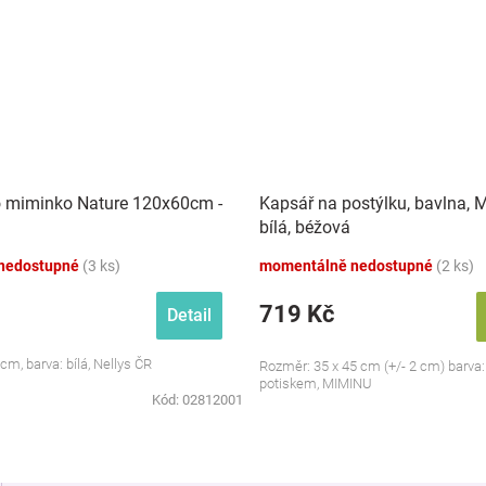
o miminko Nature 120x60cm -
Kapsář na postýlku, bavlna, M
bílá, béžová
nedostupné
(3 ks)
momentálně nedostupné
(2 ks)
719 Kč
Detail
m, barva: bílá, Nellys ČR
Rozměr: 35 x 45 cm (+/- 2 cm) barva:
potiskem, MIMINU
Kód:
02812001