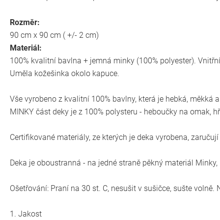
Rozměr:
90 cm x 90 cm ( +/- 2 cm)
Materiál:
100% kvalitní bavlna + jemná minky (100% polyester). Vnitřní
Uměla kožešinka okolo kapuce.
Vše vyrobeno z kvalitní 100% bavlny, která je hebká, měkká 
MINKY část deky je z 100% polysteru - heboučky na omak, hř
Certifikované materiály, ze kterých je deka vyrobena, zaručuj
Deka je oboustranná - na jedné straně pěkný materiál Minky,
Ošetřování: Praní na 30 st. C, nesušit v sušičce, sušte volně. 
1. Jakost