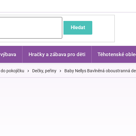
častější dotazy
Hledat
 výbava
Hračky a zábava pro děti
Těhotenské oble
 do pokojíčku
Dečky, peřiny
Baby Nellys Bavlněná oboustranná deč