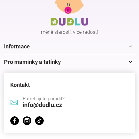
p
a
t
í
méně starostí, více radostí
Informace
Pro maminky a tatínky
Kontakt
Potřebujete poradit?
info@dudlu.cz