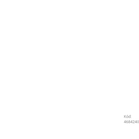
Kód:
Kód:
3211320
4684240