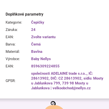
Doplňkové parametry
Kategorie
:
Čepičky
Záruka
:
24
EAN
:
Zvolte variantu
Barva
:
Černá
Materiál
:
Bavlna
Výrobce
:
Baby Nellys
EAN
:
8596309224855
společnosti ADELAINE trade s.r.o.., IČ:
28613902, DIČ: CZ 28613902, sídlo: Mosty
GPSR
:
u Jablunkova 799, 739 98 Mosty u
Jablunkova | velkoobchod@nellys.cz
Z
á