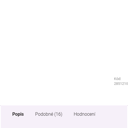
Kód:
Kód:
6500560
2851210
Popis
Podobné (16)
Hodnocení