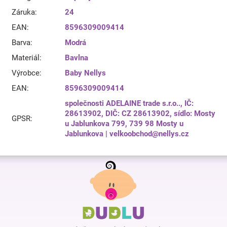
Záruka
:
24
EAN
:
8596309009414
Barva
:
Modrá
Materiál
:
Bavlna
Výrobce
:
Baby Nellys
EAN
:
8596309009414
společnosti ADELAINE trade s.r.o.., IČ:
28613902, DIČ: CZ 28613902, sídlo: Mosty
GPSR
:
u Jablunkova 799, 739 98 Mosty u
Jablunkova | velkoobchod@nellys.cz
Z
á
p
a
t
í