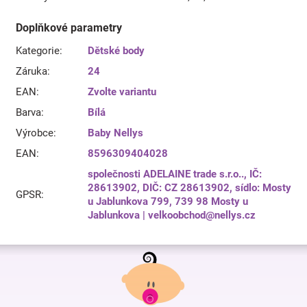
Doplňkové parametry
Kategorie
:
Dětské body
Záruka
:
24
EAN
:
Zvolte variantu
Barva
:
Bílá
Výrobce
:
Baby Nellys
EAN
:
8596309404028
společnosti ADELAINE trade s.r.o.., IČ:
28613902, DIČ: CZ 28613902, sídlo: Mosty
GPSR
:
u Jablunkova 799, 739 98 Mosty u
Jablunkova | velkoobchod@nellys.cz
Z
á
p
a