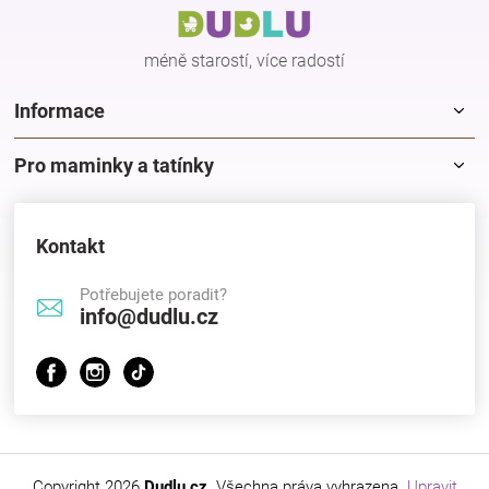
t
í
méně starostí, více radostí
Informace
Pro maminky a tatínky
Kontakt
Potřebujete poradit?
info@dudlu.cz
Copyright 2026
Dudlu.cz
. Všechna práva vyhrazena.
Upravit