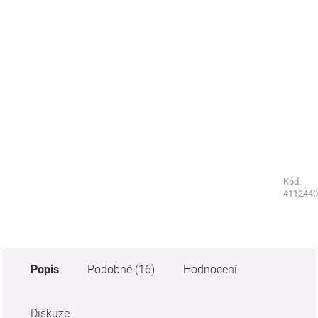
Kód:
Kód:
5322440
4112440
Popis
Podobné (16)
Hodnocení
Diskuze