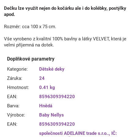
Dečku lze využít nejen do kočárku ale i do kolébky, postýlky
apod.
Rozměr: cca 100 x 75 cm.
Vše vyrobeno z kvalitní 100% bavlny a látky VELVET, která je
velmi příjemná na dotek.
Doplňkové parametry
Kategorie
:
Dětské deky
Záruka
:
24
Hmotnost
:
0.41 kg
EAN
:
8596309394220
Barva
:
Hnědá
Výrobce
:
Baby Nellys
EAN
:
8596309394220
společnosti ADELAINE trade s.r.o.., IČ: