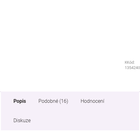
Kód:
Kód:
1830170
354240
Popis
Podobné (16)
Hodnocení
Diskuze