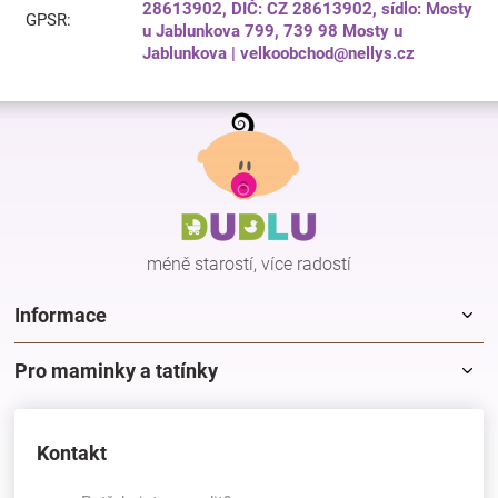
28613902, DIČ: CZ 28613902, sídlo: Mosty
GPSR
:
u Jablunkova 799, 739 98 Mosty u
Jablunkova | velkoobchod@nellys.cz
Z
á
p
a
t
í
méně starostí, více radostí
Informace
Pro maminky a tatínky
Kontakt