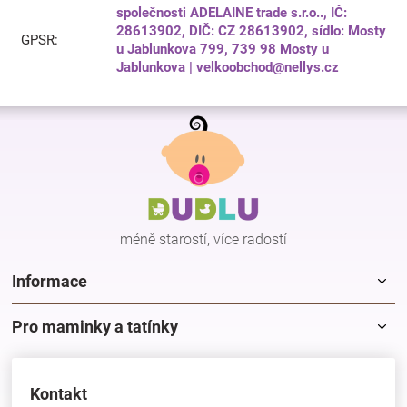
společnosti ADELAINE trade s.r.o.., IČ:
28613902, DIČ: CZ 28613902, sídlo: Mosty
GPSR
:
u Jablunkova 799, 739 98 Mosty u
Jablunkova | velkoobchod@nellys.cz
Z
á
p
a
t
í
méně starostí, více radostí
Informace
Pro maminky a tatínky
Kontakt