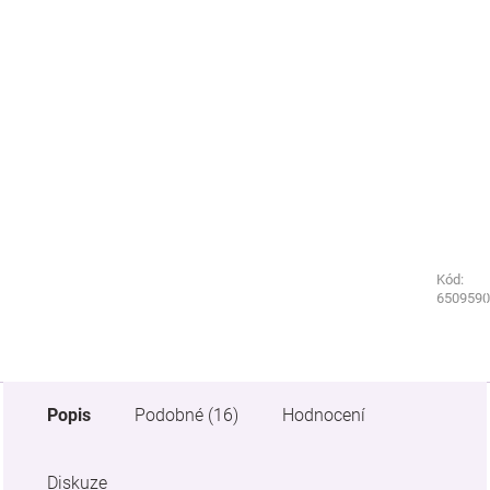
Kód:
Kód:
1576220
6509590
Popis
Podobné (16)
Hodnocení
Diskuze