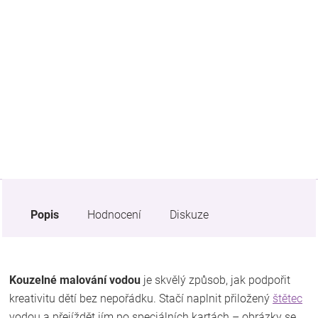
Značky
Blog
Hračkářství
Přihlášení
Popis
Hodnocení
Diskuze
Kouzelné malování vodou
je skvělý způsob, jak podpořit
kreativitu dětí bez nepořádku. Stačí naplnit přiložený
štětec
vodou a přejíždět jím po speciálních kartách – obrázky se