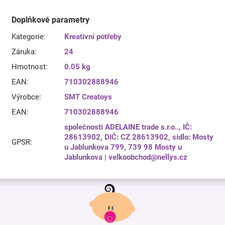
Doplňkové parametry
Kategorie
:
Kreativní potřeby
Záruka
:
24
Hmotnost
:
0.05 kg
EAN
:
710302888946
Výrobce
:
SMT Creatoys
EAN
:
710302888946
společnosti ADELAINE trade s.r.o.., IČ:
28613902, DIČ: CZ 28613902, sídlo: Mosty
GPSR
:
u Jablunkova 799, 739 98 Mosty u
Jablunkova | velkoobchod@nellys.cz
Z
á
p
a