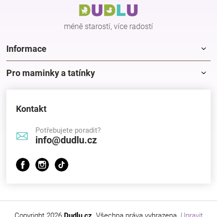
t
í
méně starostí, více radostí
Informace
Pro maminky a tatínky
Kontakt
Potřebujete poradit?
info@dudlu.cz
Copyright 2026
Dudlu.cz
. Všechna práva vyhrazena.
Upravit