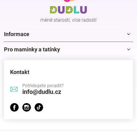
t
í
méně starostí, více radostí
Informace
Pro maminky a tatínky
Kontakt
Potřebujete poradit?
info@dudlu.cz