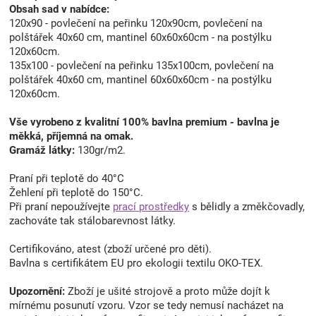
Obsah sad v nabídce:
120x90 - povlečení na peřinku 120x90cm, povlečení na
polštářek 40x60 cm, mantinel 60x60x60cm - na postýlku
120x60cm.
135x100 - povlečení na peřinku 135x100cm, povlečení na
polštářek 40x60 cm, mantinel 60x60x60cm - na postýlku
120x60cm.
Vše vyrobeno z kvalitní 100% bavlna premium - bavlna je
měkká, příjemná na omak.
Gramáž látky:
130gr/m2.
Praní při teplotě do 40°C
Žehlení při teplotě do 150°C.
Při praní nepoužívejte
prací prostředky
s bělidly a změkčovadly,
zachováte tak stálobarevnost látky.
Certifikováno, atest (zboží určené pro děti).
Bavlna s certifikátem EU pro ekologii textilu OKO-TEX.
Upozornění:
Zboží je ušité strojově a proto může dojít k
mírnému posunutí vzoru. Vzor se tedy nemusí nacházet na