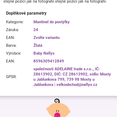
stejné pozici jak na fotografii.stejné pozici jak na fotografii.
Doplňkové parametry
Kategorie
:
Mantinel do postýlky
Záruka
:
24
EAN
:
Zvolte variantu
Barva
:
Žlutá
Výrobce
:
Baby Nellys
EAN
:
8596309412849
společnosti ADELAINE trade s.r.o.., IČ:
28613902, DIČ: CZ 28613902, sídlo: Mosty
GPSR
:
u Jablunkova 799, 739 98 Mosty u
Jablunkova | velkoobchod@nellys.cz
Z
á
p
a