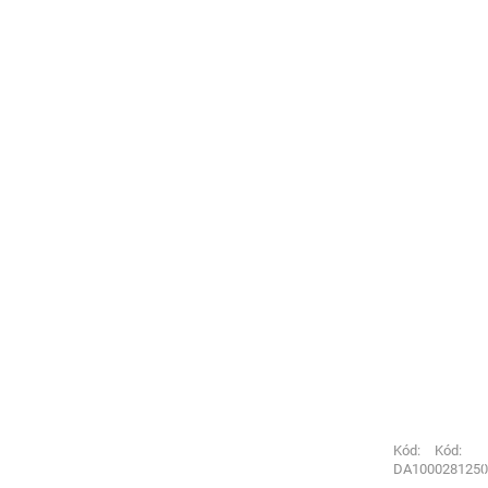
Kód:
Kód:
DA1009006190
0281250