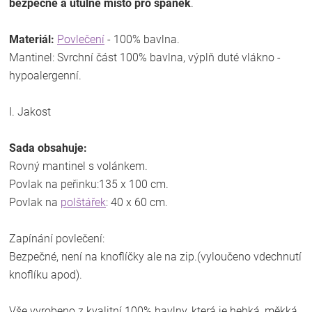
bezpečné a útulné místo pro spánek
.
Materiál:
Povlečení
- 100% bavlna.
Mantinel: Svrchní část 100% bavlna, výplň duté vlákno -
hypoalergenní.
I. Jakost
Sada obsahuje:
Rovný mantinel s volánkem.
Povlak na peřinku:135 x 100 cm.
Povlak na
polštářek
: 40 x 60 cm.
Zapínání povlečení:
Bezpečné, není na knoflíčky ale na zip.(vyloučeno vdechnutí
knoflíku apod).
Vše vyrobeno z kvalitní 100% bavlny, která je hebká, měkká