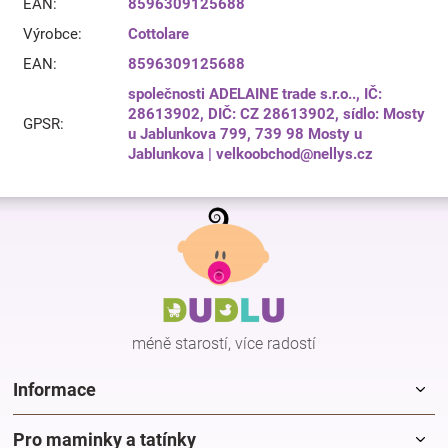
EAN
:
8596309125688
Výrobce
:
Cottolare
EAN
:
8596309125688
společnosti ADELAINE trade s.r.o.., IČ:
28613902, DIČ: CZ 28613902, sídlo: Mosty
GPSR
:
u Jablunkova 799, 739 98 Mosty u
Jablunkova | velkoobchod@nellys.cz
Z
á
p
a
t
í
méně starostí, více radostí
Informace
Pro maminky a tatínky