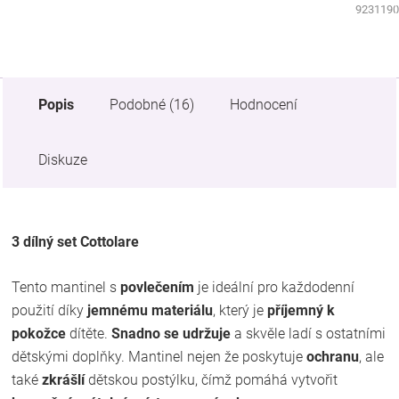
0281310
9231190
Popis
Podobné (16)
Hodnocení
Diskuze
3 dílný set Cottolare
Tento mantinel s
povlečením
je ideální pro každodenní
použití díky
jemnému materiálu
, který je
příjemný k
pokožce
dítěte.
Snadno se udržuje
a skvěle ladí s ostatními
dětskými doplňky. Mantinel nejen že poskytuje
ochranu
, ale
také
zkrášlí
dětskou postýlku, čímž pomáhá vytvořit