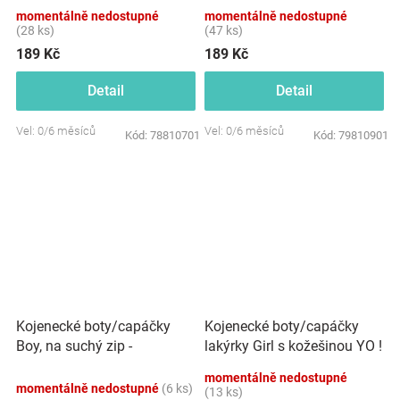
0/6m
momentálně nedostupné
momentálně nedostupné
(28 ks)
(47 ks)
189 Kč
189 Kč
Detail
Detail
Vel: 0/6 měsíců
Vel: 0/6 měsíců
Kód:
78810701
Kód:
79810901
Kojenecké boty/capáčky
Kojenecké boty/capáčky
Boy, na suchý zip -
lakýrky Girl s kožešinou YO !
granátové
- růžový brokát
momentálně nedostupné
momentálně nedostupné
(6 ks)
(13 ks)