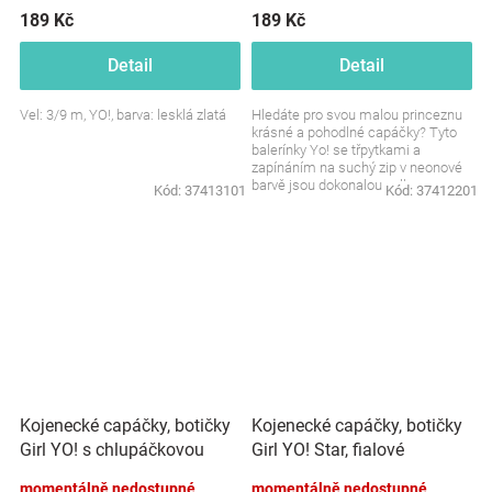
189 Kč
189 Kč
Detail
Detail
Vel: 3/9 m, YO!, barva: lesklá zlatá
Hledáte pro svou malou princeznu
krásné a pohodlné capáčky? Tyto
balerínky Yo! se třpytkami a
zapínáním na suchý zip v neonové
barvě jsou dokonalou volbou.
Kód:
37413101
Kód:
37412201
Stylové, praktické a...
Kojenecké capáčky, botičky
Kojenecké capáčky, botičky
Girl YO! s chlupáčkovou
Girl YO! Star, fialové
bambulkou, růžové
momentálně nedostupné
momentálně nedostupné