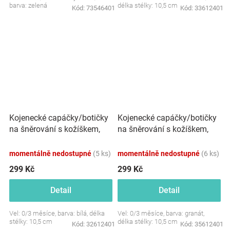
barva: zelená
délka stélky: 10,5 cm
Kód:
73546401
Kód:
33612401
Kojenecké capáčky/botičky
Kojenecké capáčky/botičky
na šněrování s kožíškem,
na šněrování s kožíškem,
Baby Nellys, bílé
Baby Nellys, granát
momentálně nedostupné
(5 ks)
momentálně nedostupné
(6 ks)
299 Kč
299 Kč
Detail
Detail
Vel: 0/3 měsíce, barva: bílá, délka
Vel: 0/3 měsíce, barva: granát,
stélky: 10,5 cm
délka stélky: 10,5 cm
Kód:
32612401
Kód:
35612401