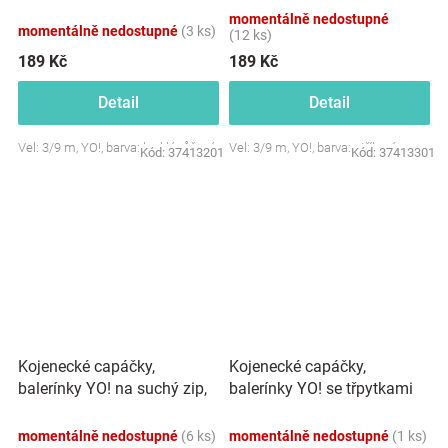
růžové
stříbrné
momentálně nedostupné
momentálně nedostupné
(3 ks)
(12 ks)
189 Kč
189 Kč
Detail
Detail
Vel: 3/9 m, YO!, barva: lesklá růžová
Vel: 3/9 m, YO!, barva: stříbrná
Kód:
37413201
Kód:
37413301
Kojenecké capáčky,
Kojenecké capáčky,
balerínky YO! na suchý zip,
balerínky YO! se třpytkami
zlaté
na suchý zip, neonové
momentálně nedostupné
(6 ks)
momentálně nedostupné
(1 ks)