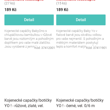
(27 ks)
(15 ks)
189 Kč
189 Kč
Detail
Detail
Kojenecké capáčky BabyOno s
Kojenecké capáčky Baby Yo v
chlupáčkovou bambulkou v růžové
fialové barvě jsou skvělou volbou
barvě jsou roztomilým a pohodlným
pro vaše nejmenší. S pohodlným a
doplňkem pro vaše malé zlatíčko.
měkkým materiálem poskytují
Jsou vyrobené z jemného
teplo a komfort malým nožkám,
Kód:
37412001
Kód:
37411901
materiálu, který se...
zatímco stylový design s...
Kojenecké capačky/botičky
Kojenecké capačky/botičky
YO ! - růžové, zlaté, vel.
YO ! - černé, vel. 0/6 m