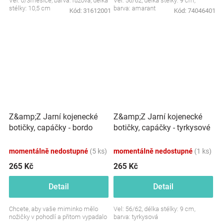
Vel: 0/3měsíce, barva: růžová, délka
Vel: 56/62, délka stélky: 9 cm,
stélky: 10,5 cm
barva: amarant
Kód:
31612001
Kód:
74046401
Z&amp;Z Jarní kojenecké
Z&amp;Z Jarní kojenecké
botičky, capáčky - bordo
botičky, capáčky - tyrkysové
momentálně nedostupné
(5 ks)
momentálně nedostupné
(1 ks)
265 Kč
265 Kč
Detail
Detail
Chcete, aby vaše miminko mělo
Vel: 56/62, délka stélky: 9 cm,
nožičky v pohodlí a přitom vypadalo
barva: tyrkysová