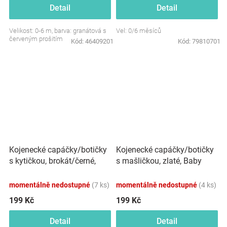
Detail
Detail
Velikost: 0-6 m, barva: granátová s
Vel: 0/6 měsíců
červeným prošitím
Kód:
46409201
Kód:
79810701
Kojenecké capáčky/botičky
Kojenecké capáčky/botičky
s kytičkou, brokát/černé,
s mašličkou, zlaté, Baby
Baby Nellys
Nellys
momentálně nedostupné
(7 ks)
momentálně nedostupné
(4 ks)
199 Kč
199 Kč
Detail
Detail