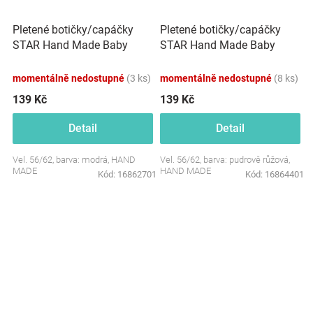
Pletené botičky/capáčky
Pletené botičky/capáčky
STAR Hand Made Baby
STAR Hand Made Baby
Nellys, modré
Nellys, pudrově růžové
momentálně nedostupné
(3 ks)
momentálně nedostupné
(8 ks)
139 Kč
139 Kč
Detail
Detail
Vel. 56/62, barva: modrá, HAND
Vel. 56/62, barva: pudrově růžová,
MADE
HAND MADE
Kód:
16862701
Kód:
16864401