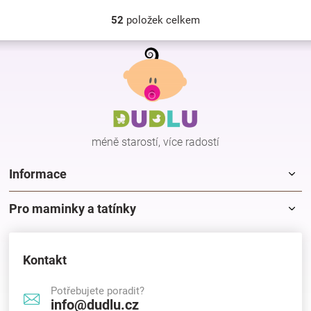
52
položek celkem
O
v
Z
l
á
á
p
d
a
a
c
t
í
í
p
méně starostí, více radostí
r
v
k
Informace
y
v
Pro maminky a tatínky
ý
p
i
s
Kontakt
u
Potřebujete poradit?
info@dudlu.cz