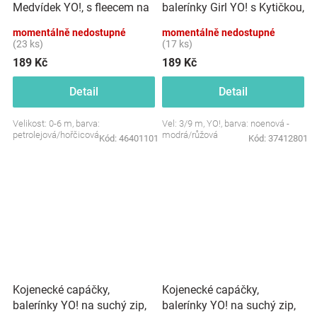
Medvídek YO!, s fleecem na
balerínky Girl YO! s Kytičkou,
suchý
na suchý zip, neonové
momentálně nedostupné
momentálně nedostupné
zip,petrolejová/hořčice
(23 ks)
(17 ks)
189 Kč
189 Kč
Detail
Detail
Velikost: 0-6 m, barva:
Vel: 3/9 m, YO!, barva: noenová -
petrolejová/hořčicová
modrá/růžová
Kód:
46401101
Kód:
37412801
Kojenecké capáčky,
Kojenecké capáčky,
balerínky YO! na suchý zip,
balerínky YO! na suchý zip,