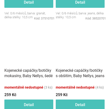
Detail
Detail
Vel: 0/6 měsíců, barva: granát,
Vel: 0/6 měsíců, barva: jeans, délka
délka stélky: 10,5 cm
stélky: 10,5 cm
Kód:
37510701
Kód:
38520701
Kojenecké capáčky/botičky
Kojenecké capáčky/botičky
mokasíny, Baby Nellys, šedé
s obšitím, Baby Nellys, jeans
momentálně nedostupné
(3 ks)
momentálně nedostupné
(4 ks)
259 Kč
259 Kč
Detail
Detail