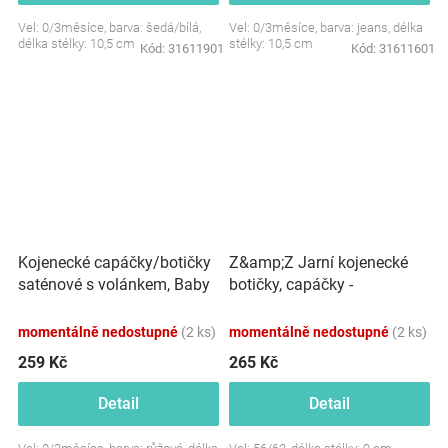
Vel: 0/3měsíce, barva: šedá/bílá,
Vel: 0/3měsíce, barva: jeans, délka
délka stélky: 10,5 cm
stélky: 10,5 cm
Kód:
31611901
Kód:
31611601
Kojenecké capáčky/botičky
Z&amp;Z Jarní kojenecké
saténové s volánkem, Baby
botičky, capáčky -
Nellys, růžové
amarantové
momentálně nedostupné
(2 ks)
momentálně nedostupné
(2 ks)
259 Kč
265 Kč
Detail
Detail