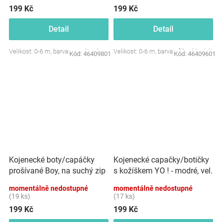
199 Kč
199 Kč
Detail
Detail
Velikost: 0-6 m, barva: granátová
Velikost: 0-6 m, barva: růžový brokát
Kód:
46409801
Kód:
46409601
Kojenecké boty/capáčky
Kojenecké capačky/botičky
prošívané Boy, na suchý zip
s kožíškem YO ! - modré, vel.
YO ! - granátové
0/6 m
momentálně nedostupné
momentálně nedostupné
(19 ks)
(17 ks)
199 Kč
199 Kč