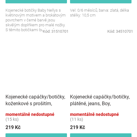
Kojenecké botičky Baby Nellys s
Vel: 0/6 měsíců, barva: zlatá, délka
květinovým motivem a brokátovým
stélky: 10,5 cm
povrchem v černé barvě jsou
skvělým doplňkem pro malé nožky.
S těmito botičkami bude vaše
Kód:
31510701
Kód:
34510701
miminko vypadat stylově...
Kojenecké capáčky/botičky,
Kojenecké capáčky/botičky,
koženkové s prošitím,
plátěné, jeans, Boy,
granát
momentálně nedostupné
momentálně nedostupné
(15 ks)
(11 ks)
219 Kč
219 Kč