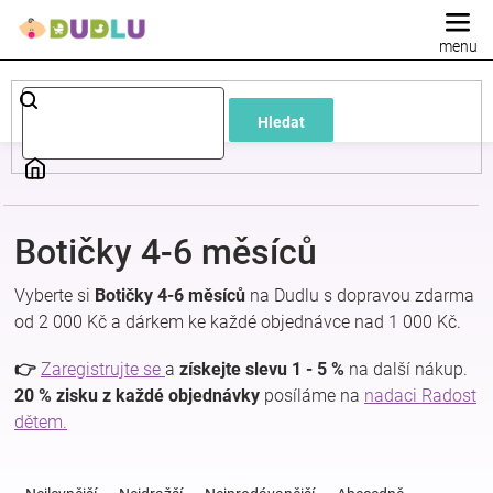
Přejít
na
obsah
Dětské
Hledat
a
kojenecké
Botičky 4-6 měsíců
oblečení
Vyberte si
Botičky 4-6 měsíců
na Dudlu s dopravou zdarma
Pokojíček
od 2 000 Kč a dárkem ke každé objednávce nad 1 000 Kč.
👉
Zaregistrujte se
a
získejte slevu 1 - 5 %
na další nákup.
a
20 % zisku z každé objednávky
posíláme na
nadaci Radost
dětem.
kojenecká
Ř
a
výbava