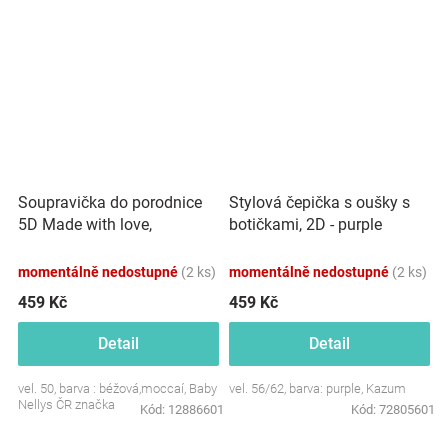
Soupravička do porodnice
Stylová čepička s oušky s
5D Made with love,
botičkami, 2D - purple
béžová,mocca
momentálně nedostupné
(2 ks)
momentálně nedostupné
(2 ks)
459 Kč
459 Kč
Detail
Detail
vel. 50, barva : béžová,moccaí, Baby
vel. 56/62, barva: purple, Kazum
Nellys ČR značka
Kód:
12886601
Kód:
72805601