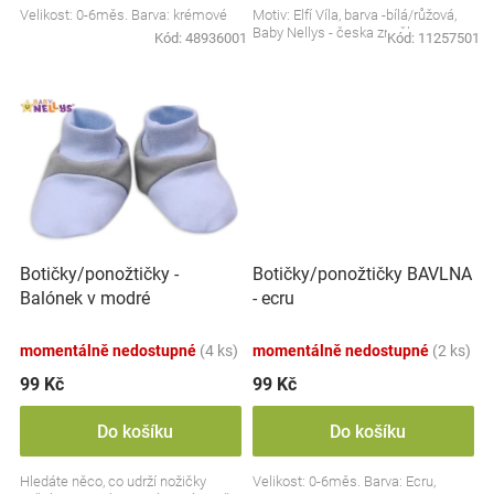
Velikost: 0-6měs. Barva: krémové
Motiv: Elfí Víla, barva -bílá/růžová,
Značky
Baby Nellys - česka značka
Kód:
48936001
Kód:
11257501
Blog
Hračkářství
Přihlášení
Botičky/ponožtičky -
Botičky/ponožtičky BAVLNA
Balónek v modré
- ecru
momentálně nedostupné
(4 ks)
momentálně nedostupné
(2 ks)
99 Kč
99 Kč
Do košíku
Do košíku
Hledáte něco, co udrží nožičky
Velikost: 0-6měs. Barva: Ecru,