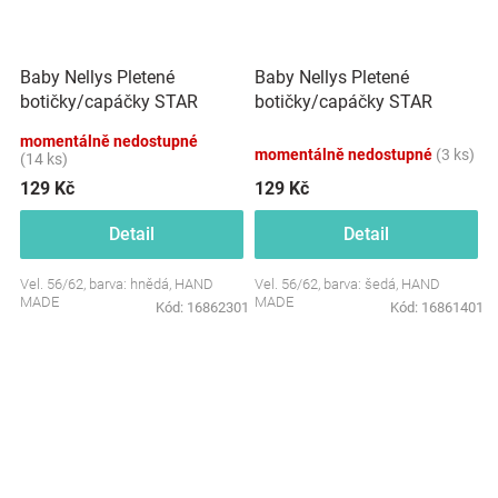
Baby Nellys Pletené
Baby Nellys Pletené
botičky/capáčky STAR
botičky/capáčky STAR
Hand Made, hnědé
Hand Made, šedé
momentálně nedostupné
momentálně nedostupné
(3 ks)
(14 ks)
129 Kč
129 Kč
Detail
Detail
Vel. 56/62, barva: hnědá, HAND
Vel. 56/62, barva: šedá, HAND
MADE
MADE
Kód:
16862301
Kód:
16861401