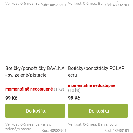
Velikost: 0-6měs. Barva: Sv. modré
Velikost: 0-6měs. Barva: Sv. růžová
Kód:
48932801
Kód:
48932701
Botičky/ponožtičky BAVLNA
Botičky/ponožtičky POLAR -
- sv. zelené/pistacie
ecru
momentálně nedostupné
momentálně nedostupné
(1 ks)
(10 ks)
99 Kč
99 Kč
Do košíku
Do košíku
Velikost: 0-6měs. Barva: sv.
Velikost: 0-6měs. Barva: Ecru
zelené/pistacie
Kód:
48932901
Kód:
48933101