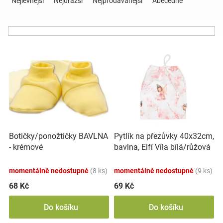
Nejlevnější
Nejdražší
Nejprodávanější
Abecedně
z
e
Hračky
n
í
a
V
p
ý
r
p
o
zábava
i
d
s
u
pro
p
k
r
t
děti
o
ů
Botičky/ponožtičky BAVLNA
Pytlík na přezůvky 40x32cm,
d
- krémové
bavlna, Elfí Víla bílá/růžová
u
Těhotenské
k
momentálně nedostupné
(8 ks)
momentálně nedostupné
(9 ks)
t
oblečení
ů
68 Kč
69 Kč
Do košíku
Do košíku
Novinky