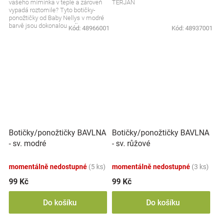
vašeho miminka v teple a zároveň
TERJAN
vypadá roztomile? Tyto botičky-
ponožtičky od Baby Nellys v modré
barvě jsou dokonalou volbou.
Kód:
48966001
Kód:
48937001
Měkoučké, hřejivé a...
Botičky/ponožtičky BAVLNA
Botičky/ponožtičky BAVLNA
- sv. modré
- sv. růžové
momentálně nedostupné
(5 ks)
momentálně nedostupné
(3 ks)
99 Kč
99 Kč
Do košíku
Do košíku