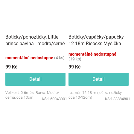
Botičky/capáčky/papučky
Botičky/ponožtičky, Little
12-18m Risocks Myšička -
prince bavlna - modro/černé
růžová
momentálně nedostupné
momentálně nedostupné
(4 ks)
(19 ks)
99 Kč
99 Kč
Detail
Detail
Velikost: 0-6měs. Barva: Modro/
rozměr: 12-18 m ( délka nožičky
černá, cca 10cm
cca 10-12cm)
Kód:
60043901
Kód:
83884801