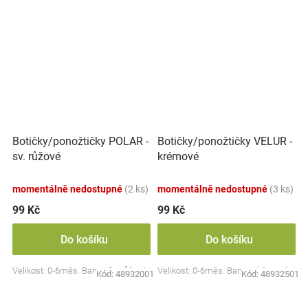
Botičky/ponožtičky POLAR -
Botičky/ponožtičky VELUR -
sv. růžové
krémové
momentálně nedostupné
(2 ks)
momentálně nedostupné
(3 ks)
99 Kč
99 Kč
Do košíku
Do košíku
Velikost: 0-6měs. Barva: Sv. růžová
Velikost: 0-6měs. Barva: Krémová
Kód:
48932001
Kód:
48932501