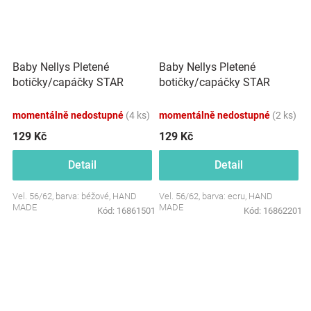
Baby Nellys Pletené
Baby Nellys Pletené
botičky/capáčky STAR
botičky/capáčky STAR
Hand Made, béžové
Hand Made, ecru
momentálně nedostupné
(4 ks)
momentálně nedostupné
(2 ks)
129 Kč
129 Kč
Detail
Detail
Vel. 56/62, barva: béžové, HAND
Vel. 56/62, barva: ecru, HAND
MADE
MADE
Kód:
16861501
Kód:
16862201