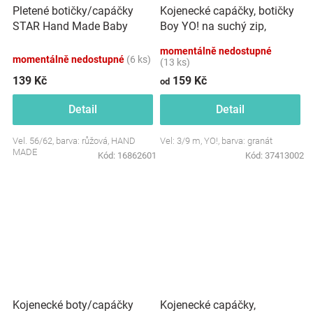
Pletené botičky/capáčky
Kojenecké capáčky, botičky
STAR Hand Made Baby
Boy YO! na suchý zip,
Nellys, růžové
granátové
momentálně nedostupné
momentálně nedostupné
(6 ks)
(13 ks)
139 Kč
159 Kč
od
Detail
Detail
Vel. 56/62, barva: růžová, HAND
Vel: 3/9 m, YO!, barva: granát
MADE
Kód:
16862601
Kód:
37413002
Kojenecké boty/capáčky
Kojenecké capáčky,