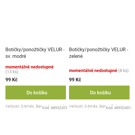
Botičky/ponožtičky VELUR -
Botičky/ponožtičky VELUR -
sv. modré
zelené
momentálně nedostupné
momentálně nedostupné
(8 ks)
(13 ks)
99 Kč
99 Kč
Do košíku
Do košíku
Velikost: 0-6měs. Barva: Sv. modrá
Velikost: 0-6měs. Barva: Zelená
Kód:
48932201
Kód:
48932401