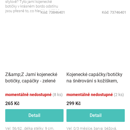
stylově? Tyto jarní kojenecké
botičky v krásném bordo odstínu
jsou přesně to, co hledáte. Měkké,
Kód:
73846401
Kód:
73746401
pohodlné a...
Kojenecké capáčky/botičky
Z&amp;Z Jarní kojenecké
na šněrování s kožíškem,
botičky, capáčky - zelené
Baby Nellys, béžové
momentálně nedostupné
(8 ks)
momentálně nedostupné
(2 ks)
265 Kč
299 Kč
Detail
Detail
Vel: 56/62 , délka stélky: 9 cm,
Vel: 0/3 měsíce, barva: béžová,