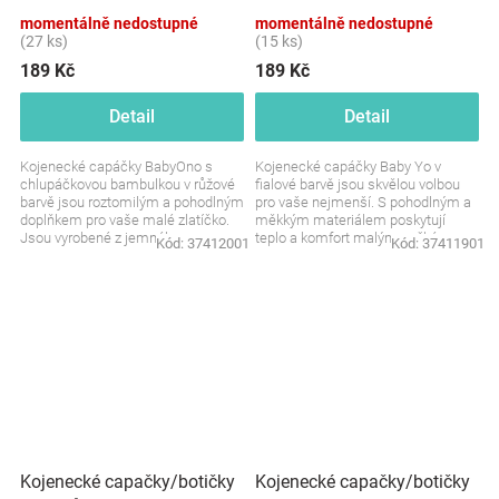
bambulkou, růžové
momentálně nedostupné
momentálně nedostupné
(27 ks)
(15 ks)
189 Kč
189 Kč
Detail
Detail
Kojenecké capáčky BabyOno s
Kojenecké capáčky Baby Yo v
chlupáčkovou bambulkou v růžové
fialové barvě jsou skvělou volbou
barvě jsou roztomilým a pohodlným
pro vaše nejmenší. S pohodlným a
doplňkem pro vaše malé zlatíčko.
měkkým materiálem poskytují
Jsou vyrobené z jemného
teplo a komfort malým nožkám,
Kód:
37412001
Kód:
37411901
materiálu, který se...
zatímco stylový design s...
Kojenecké capačky/botičky
Kojenecké capačky/botičky