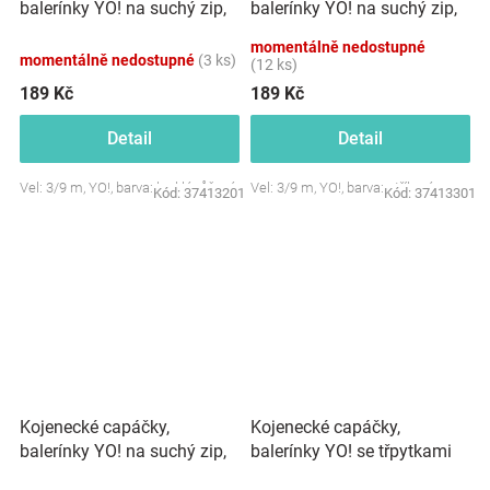
balerínky YO! na suchý zip,
balerínky YO! na suchý zip,
růžové
stříbrné
momentálně nedostupné
momentálně nedostupné
(3 ks)
(12 ks)
189 Kč
189 Kč
Detail
Detail
Vel: 3/9 m, YO!, barva: lesklá růžová
Vel: 3/9 m, YO!, barva: stříbrná
Kód:
37413201
Kód:
37413301
Kojenecké capáčky,
Kojenecké capáčky,
balerínky YO! na suchý zip,
balerínky YO! se třpytkami
zlaté
na suchý zip, neonové