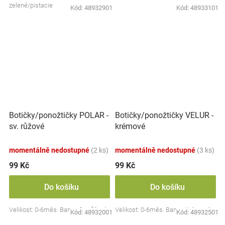
zelené/pistacie
Kód:
48932901
Kód:
48933101
Botičky/ponožtičky POLAR -
Botičky/ponožtičky VELUR -
sv. růžové
krémové
momentálně nedostupné
(2 ks)
momentálně nedostupné
(3 ks)
99 Kč
99 Kč
Do košíku
Do košíku
Velikost: 0-6měs. Barva: Sv. růžová
Velikost: 0-6měs. Barva: Krémová
Kód:
48932001
Kód:
48932501