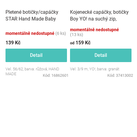
Pletené botičky/capáčky
Kojenecké capáčky, botičky
STAR Hand Made Baby
Boy YO! na suchý zip,
Nellys, růžové
granátové
momentálně nedostupné
momentálně nedostupné
(6 ks)
(13 ks)
139 Kč
159 Kč
od
Detail
Detail
Vel. 56/62, barva: růžová, HAND
Vel: 3/9 m, YO!, barva: granát
MADE
Kód:
16862601
Kód:
37413002