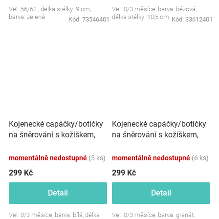
Vel: 56/62 , délka stélky: 9 cm,
Vel: 0/3 měsíce, barva: béžová,
barva: zelená
délka stélky: 10,5 cm
Kód:
73546401
Kód:
33612401
Kojenecké capáčky/botičky
Kojenecké capáčky/botičky
na šněrování s kožíškem,
na šněrování s kožíškem,
Baby Nellys, bílé
Baby Nellys, granát
momentálně nedostupné
(5 ks)
momentálně nedostupné
(6 ks)
299 Kč
299 Kč
Detail
Detail
Vel: 0/3 měsíce, barva: bílá, délka
Vel: 0/3 měsíce, barva: granát,