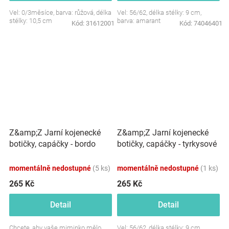
Vel: 0/3měsíce, barva: růžová, délka
Vel: 56/62, délka stélky: 9 cm,
stélky: 10,5 cm
barva: amarant
Kód:
31612001
Kód:
74046401
Z&amp;Z Jarní kojenecké
Z&amp;Z Jarní kojenecké
botičky, capáčky - bordo
botičky, capáčky - tyrkysové
momentálně nedostupné
(5 ks)
momentálně nedostupné
(1 ks)
265 Kč
265 Kč
Detail
Detail
Chcete, aby vaše miminko mělo
Vel: 56/62, délka stélky: 9 cm,