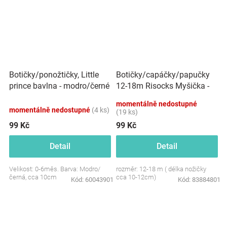
Botičky/capáčky/papučky
Botičky/ponožtičky, Little
12-18m Risocks Myšička -
prince bavlna - modro/černé
růžová
momentálně nedostupné
momentálně nedostupné
(4 ks)
(19 ks)
99 Kč
99 Kč
Detail
Detail
Velikost: 0-6měs. Barva: Modro/
rozměr: 12-18 m ( délka nožičky
černá, cca 10cm
cca 10-12cm)
Kód:
60043901
Kód:
83884801