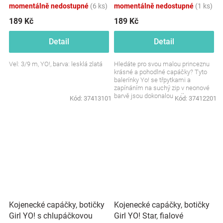
momentálně nedostupné
(6 ks)
momentálně nedostupné
(1 ks)
189 Kč
189 Kč
Detail
Detail
Vel: 3/9 m, YO!, barva: lesklá zlatá
Hledáte pro svou malou princeznu
krásné a pohodlné capáčky? Tyto
balerínky Yo! se třpytkami a
zapínáním na suchý zip v neonové
barvě jsou dokonalou volbou.
Kód:
37413101
Kód:
37412201
Stylové, praktické a...
Kojenecké capáčky, botičky
Kojenecké capáčky, botičky
Girl YO! s chlupáčkovou
Girl YO! Star, fialové