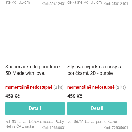
stélky: 10,5 cm
délka stélky: 10,5 cm
Kód:
32612401
Kód:
35612401
Soupravička do porodnice
Stylová čepička s oušky s
5D Made with love,
botičkami, 2D - purple
béžová,mocca
momentálně nedostupné
(2 ks)
momentálně nedostupné
(2 ks)
459 Kč
459 Kč
Detail
Detail
vel. 50, barva : béžová,moccaí, Baby
vel. 56/62, barva: purple, Kazum
Nellys ČR značka
Kód:
12886601
Kód:
72805601