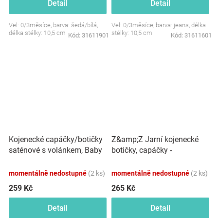
Detail
Detail
Vel: 0/3měsíce, barva: šedá/bílá,
Vel: 0/3měsíce, barva: jeans, délka
délka stélky: 10,5 cm
stélky: 10,5 cm
Kód:
31611901
Kód:
31611601
Kojenecké capáčky/botičky
Z&amp;Z Jarní kojenecké
saténové s volánkem, Baby
botičky, capáčky -
Nellys, růžové
amarantové
momentálně nedostupné
(2 ks)
momentálně nedostupné
(2 ks)
259 Kč
265 Kč
Detail
Detail