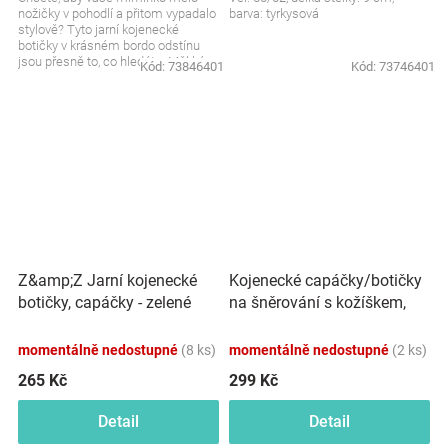
nožičky v pohodlí a přitom vypadalo
barva: tyrkysová
stylově? Tyto jarní kojenecké
botičky v krásném bordo odstínu
jsou přesně to, co hledáte. Měkké,
Kód:
73846401
Kód:
73746401
pohodlné a...
Kojenecké capáčky/botičky
Z&amp;Z Jarní kojenecké
na šněrování s kožíškem,
botičky, capáčky - zelené
Baby Nellys, béžové
momentálně nedostupné
(8 ks)
momentálně nedostupné
(2 ks)
265 Kč
299 Kč
Detail
Detail