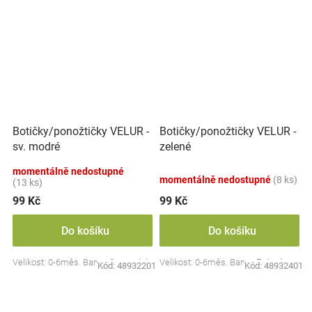
Botičky/ponožtičky VELUR -
Botičky/ponožtičky VELUR -
sv. modré
zelené
momentálně nedostupné
momentálně nedostupné
(8 ks)
(13 ks)
99 Kč
99 Kč
Do košíku
Do košíku
Velikost: 0-6měs. Barva: Sv. modrá
Velikost: 0-6měs. Barva: Zelená
Kód:
48932201
Kód:
48932401