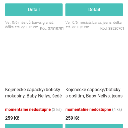
Detail
Detail
Vel: 0/6 měsíců, barva: granát,
Vel: 0/6 měsíců, barva: jeans, délka
délka stélky: 10,5 cm
stélky: 10,5 cm
Kód:
37510701
Kód:
38520701
Kojenecké capáčky/botičky
Kojenecké capáčky/botičky
mokasíny, Baby Nellys, šedé
s obšitím, Baby Nellys, jeans
momentálně nedostupné
(3 ks)
momentálně nedostupné
(4 ks)
259 Kč
259 Kč