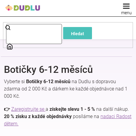
Přejít
na
obsah
Dětské
Hledat
a
kojenecké
Botičky 6-12 měsíců
oblečení
Vyberte si
Botičky 6-12 měsíců
na Dudlu s dopravou
Pokojíček
zdarma od 2 000 Kč a dárkem ke každé objednávce nad 1
000 Kč.
a
👉
Zaregistrujte se
a
získejte slevu 1 - 5 %
na další nákup.
20 % zisku z každé objednávky
posíláme na
nadaci Radost
kojenecká
dětem.
výbava