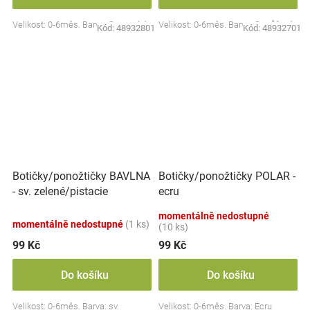
Velikost: 0-6měs. Barva: Sv. modré
Velikost: 0-6měs. Barva: Sv. růžová
Kód:
48932801
Kód:
48932701
Botičky/ponožtičky BAVLNA
Botičky/ponožtičky POLAR -
- sv. zelené/pistacie
ecru
momentálně nedostupné
momentálně nedostupné
(1 ks)
(10 ks)
99 Kč
99 Kč
Do košíku
Do košíku
Velikost: 0-6měs. Barva: sv.
Velikost: 0-6měs. Barva: Ecru