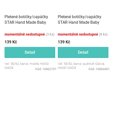
Pletené botičky/capáčky
Pletené botičky/capáčky
STAR Hand Made Baby
STAR Hand Made Baby
Nellys, modré
Nellys, pudrově růžové
momentálně nedostupné
(3 ks)
momentálně nedostupné
(8 ks)
139 Kč
139 Kč
Detail
Detail
Vel. 56/62, barva: modrá, HAND
Vel. 56/62, barva: pudrově růžová,
MADE
HAND MADE
Kód:
16862701
Kód:
16864401