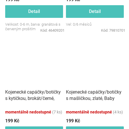
Detail
Detail
Velikost: 0-6 m, barva: granátová s
Vel: 0/6 měsíců
červeným prošitím
Kód:
46409201
Kód:
79810701
Kojenecké capáčky/botičky
Kojenecké capáčky/botičky
s kytičkou, brokát/černé,
s mašličkou, zlaté, Baby
Baby Nellys
Nellys
momentálně nedostupné
(7 ks)
momentálně nedostupné
(4 ks)
199 Kč
199 Kč