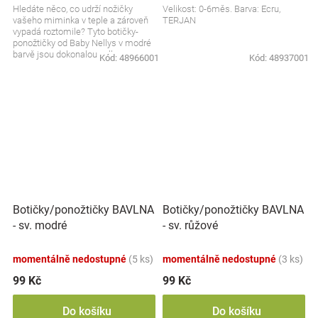
Hledáte něco, co udrží nožičky
Velikost: 0-6měs. Barva: Ecru,
vašeho miminka v teple a zároveň
TERJAN
vypadá roztomile? Tyto botičky-
ponožtičky od Baby Nellys v modré
barvě jsou dokonalou volbou.
Kód:
48966001
Kód:
48937001
Měkoučké, hřejivé a...
Botičky/ponožtičky BAVLNA
Botičky/ponožtičky BAVLNA
- sv. modré
- sv. růžové
momentálně nedostupné
(5 ks)
momentálně nedostupné
(3 ks)
99 Kč
99 Kč
Do košíku
Do košíku