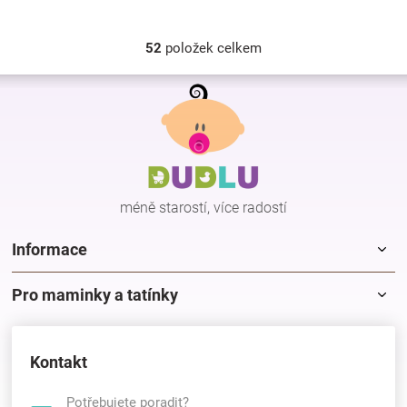
52
položek celkem
O
v
Z
l
á
á
p
d
a
a
c
t
í
í
p
méně starostí, více radostí
r
v
k
Informace
y
v
Pro maminky a tatínky
ý
p
i
s
Kontakt
u
Potřebujete poradit?