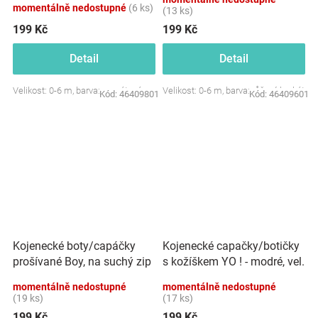
momentálně nedostupné
(6 ks)
(13 ks)
199 Kč
199 Kč
Detail
Detail
Velikost: 0-6 m, barva: granátová
Velikost: 0-6 m, barva: růžový brokát
Kód:
46409801
Kód:
46409601
Kojenecké boty/capáčky
Kojenecké capačky/botičky
prošívané Boy, na suchý zip
s kožíškem YO ! - modré, vel.
YO ! - granátové
0/6 m
momentálně nedostupné
momentálně nedostupné
(19 ks)
(17 ks)
199 Kč
199 Kč