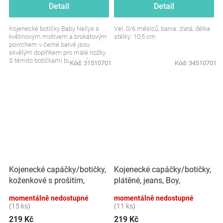
Detail
Detail
Kojenecké botičky Baby Nellys s
Vel: 0/6 měsíců, barva: zlatá, délka
květinovým motivem a brokátovým
stélky: 10,5 cm
povrchem v černé barvě jsou
skvělým doplňkem pro malé nožky.
S těmito botičkami bude vaše
Kód:
31510701
Kód:
34510701
miminko vypadat stylově...
Kojenecké capáčky/botičky,
Kojenecké capáčky/botičky,
koženkové s prošitím,
plátěné, jeans, Boy,
granát
momentálně nedostupné
momentálně nedostupné
(15 ks)
(11 ks)
219 Kč
219 Kč