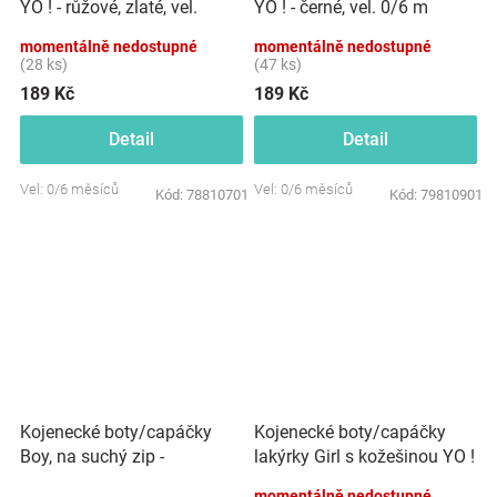
YO ! - růžové, zlaté, vel.
YO ! - černé, vel. 0/6 m
0/6m
momentálně nedostupné
momentálně nedostupné
(28 ks)
(47 ks)
189 Kč
189 Kč
Detail
Detail
Vel: 0/6 měsíců
Vel: 0/6 měsíců
Kód:
78810701
Kód:
79810901
Kojenecké boty/capáčky
Kojenecké boty/capáčky
Boy, na suchý zip -
lakýrky Girl s kožešinou YO !
granátové
- růžový brokát
momentálně nedostupné