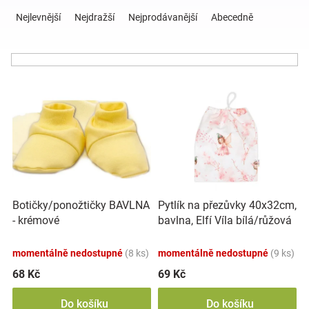
Ř
a
Nejlevnější
Nejdražší
Nejprodávanější
Abecedně
z
Hračky
e
n
a
í
V
p
ý
r
zábava
p
o
i
d
pro
s
u
p
k
děti
r
t
o
ů
Botičky/ponožtičky BAVLNA
Pytlík na přezůvky 40x32cm,
d
Těhotenské
- krémové
bavlna, Elfí Víla bílá/růžová
u
k
oblečení
momentálně nedostupné
(8 ks)
momentálně nedostupné
(9 ks)
t
ů
68 Kč
69 Kč
Novinky
Do košíku
Do košíku