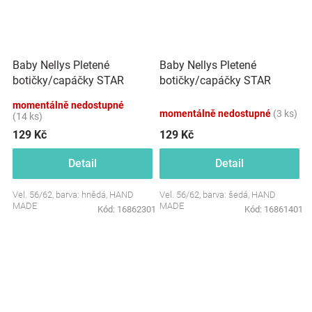
Baby Nellys Pletené
Baby Nellys Pletené
botičky/capáčky STAR
botičky/capáčky STAR
Hand Made, hnědé
Hand Made, šedé
momentálně nedostupné
momentálně nedostupné
(3 ks)
(14 ks)
129 Kč
129 Kč
Detail
Detail
Vel. 56/62, barva: hnědá, HAND
Vel. 56/62, barva: šedá, HAND
MADE
MADE
Kód:
16862301
Kód:
16861401