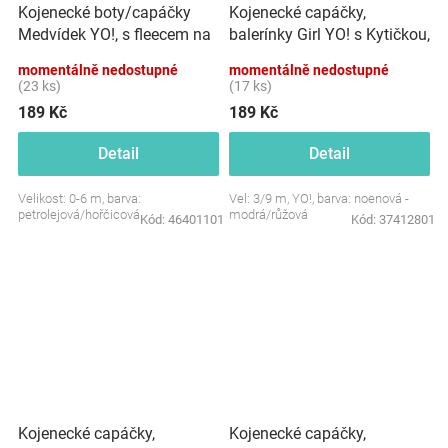
Kojenecké boty/capáčky
Kojenecké capáčky,
Medvídek YO!, s fleecem na
balerínky Girl YO! s Kytičkou,
suchý
na suchý zip, neonové
momentálně nedostupné
momentálně nedostupné
zip,petrolejová/hořčice
(23 ks)
(17 ks)
189 Kč
189 Kč
Detail
Detail
Velikost: 0-6 m, barva:
Vel: 3/9 m, YO!, barva: noenová -
petrolejová/hořčicová
modrá/růžová
Kód:
46401101
Kód:
37412801
Kojenecké capáčky,
Kojenecké capáčky,