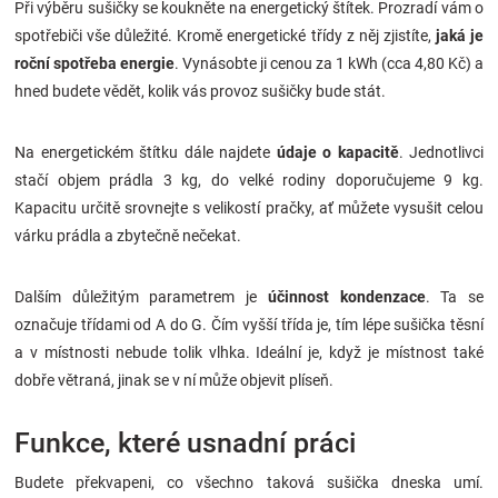
Při výběru sušičky se koukněte na energetický štítek. Prozradí vám o
spotřebiči vše důležité. Kromě energetické třídy z něj zjistíte,
jaká je
roční spotřeba energie
. Vynásobte ji cenou za 1 kWh (cca 4,80 Kč) a
hned budete vědět, kolik vás provoz sušičky bude stát.
Na energetickém štítku dále najdete
údaje o
kapacitě
. Jednotlivci
stačí objem prádla 3 kg, do velké rodiny doporučujeme 9 kg.
Kapacitu určitě srovnejte s velikostí pračky, ať můžete vysušit celou
várku prádla a zbytečně nečekat.
Dalším důležitým parametrem je
účinnost kondenzace
. Ta se
označuje třídami od A do G. Čím vyšší třída je, tím lépe sušička těsní
a v místnosti nebude tolik vlhka. Ideální je, když je místnost také
dobře větraná, jinak se v ní může objevit plíseň.
Funkce, které usnadní práci
Budete překvapeni, co všechno taková sušička dneska umí.