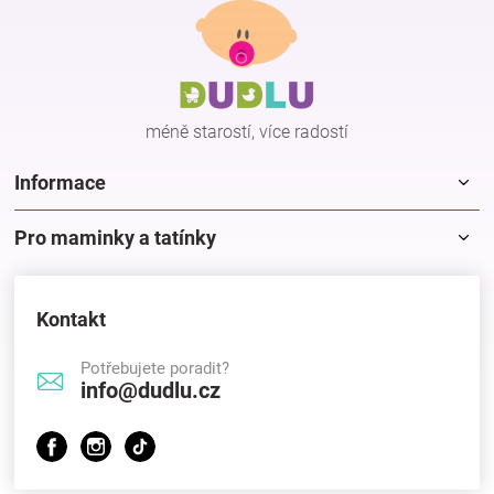
á
p
a
t
í
méně starostí, více radostí
Informace
Pro maminky a tatínky
Kontakt
Potřebujete poradit?
info@dudlu.cz