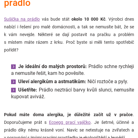
prádlo
Značky
Sušička na prádlo
vás bude stát
okolo 10 000 Kč
. Výrobci dnes
Blog
nabízí i řešení pro malé domácnosti, a tak se nemusíte bát, že se
k vám nevejde. Některé se dají postavit na pračku a problém
Hračkářství
s místem máte rázem z krku. Proč byste si měli tento spotřebič
pořídit?
Přihlášení
Je ideální do malých prostorů:
Prádlo schne rychleji
a nemusíte řešit, kam ho pověsíte.
Uleví alergikům a astmatikům:
Ničí roztoče a pyly.
Ušetříte:
Prádlo neztrácí barvy kvůli slunci, nemusíte
kupovat aviváž.
Pokud máte doma alergika, je důležité začít už v pračce
.
Doporučujeme prát s
Ecoegg prací vajíčko
. Je šetrné, účinné a
prádlo díky němu krásně voní. Navíc se netestuje na zvířatech a
v porovnání s jinými pracími prostředky je ekologičtější a levnější.