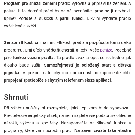
Program pro snazší žehlení
prádlo vyrovná a připraví na žehlení. A
pokud tuto domácí práci bytostně nesnášíte, proč se jí nezbavit
úplně? Pořiďte si sušičku s
parní funkcí.
Díky ní vyndáte prádlo
vyžehlené a svěží.
Senzor vlhkosti
snímá míru vlhkosti prádla a přizpůsobí tomu délku
programu. Umí efektivně šetřit energii, a tedy i vaše
peníze
. Podobně
jako
funkce
vážení prádla
. Ta prádlo zváží a opět se rozhodne, jak
dlouho bude sušit.
Samozřejmostí je
odložený start
a
dětská
pojistka
. A pokud máte chytrou domácnost, nezapomeňte chtít
propojení spotřebiče s chytrým telefonem
skrze aplikaci
.
Shrnutí
Při výběru sušičky si rozmyslete, jaký typ vám bude vyhovovat.
Přečtěte si energetický štítek, na něm najdete vše podstatné ohledně
nároků, výkonu a spotřeby. Nezapomeňte na šikovné funkce a
programy, které vám usnadní práci.
Na závěr
zvažte také vlastní