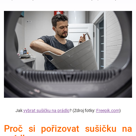
Hračky
a
zábava
pro
děti
Těhotenské
oblečení
Jak
vybrat sušičku na prádlo
? (Zdroj fotky:
Freepik.com
)
Proč si pořizovat sušičku na
Novinky