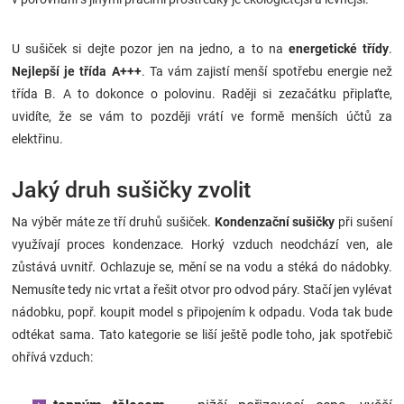
U sušiček si dejte pozor jen na jedno, a to na
energetické třídy
.
Nejlepší je třída A+++
. Ta vám zajistí menší spotřebu energie než
třída B. A to dokonce o polovinu. Raději si zezačátku připlaťte,
uvidíte, že se vám to později vrátí ve formě menších účtů za
elektřinu.
Jaký druh sušičky zvolit
Na výběr máte ze tří druhů sušiček.
Kondenzační sušičky
při sušení
využívají proces kondenzace. Horký vzduch neodchází ven, ale
zůstává uvnitř. Ochlazuje se, mění se na vodu a stéká do nádobky.
Nemusíte tedy nic vrtat a řešit otvor pro odvod páry. Stačí jen vylévat
nádobku, popř. koupit model s připojením k odpadu. Voda tak bude
odtékat sama. Tato kategorie se liší ještě podle toho, jak spotřebič
ohřívá vzduch: