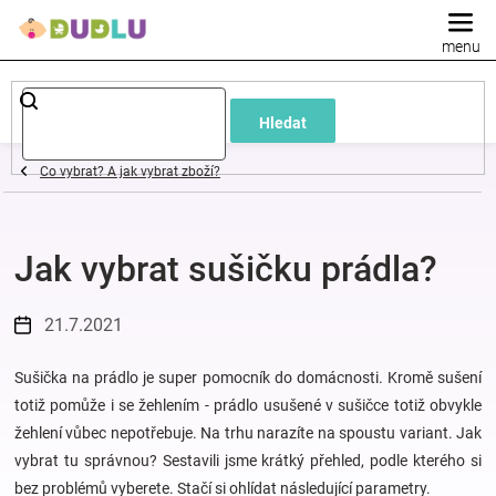
Přejít
na
obsah
Dětské
Hledat
a
Co vybrat? A jak vybrat zboží?
kojenecké
Jak vybrat sušičku prádla?
oblečení
Pokojíček
21.7.2021
a
Sušička na prádlo je super pomocník do domácnosti. Kromě sušení
totiž pomůže i se žehlením - prádlo usušené v sušičce totiž obvykle
žehlení vůbec nepotřebuje. Na trhu narazíte na spoustu variant. Jak
kojenecká
vybrat tu správnou? Sestavili jsme krátký přehled, podle kterého si
bez problémů vyberete. Stačí si ohlídat následující parametry.
výbava