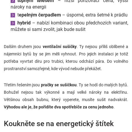
topným tělesem
– nižší pořizovací cena, vyšší
nároky na energii
t
epelným čerpadlem
– úsporné, extra šetrné k prádlu
hybrid
– nabízí kombinaci obou předchozích variant,
můžete si sami zvolit, jak bude sušit
Dalším druhem jsou
ventilační sušičky
. Ty nejsou příliš oblíbené a
nájemníci bytů by se jim měli vyhnout. Pro jejich instalaci je totiž
potřeba vyvrtat díru pro trubici, kterou odchází pára. Do volného
prostranství samozřejmě, kde vývod nebude překážet.
Třetím řešením jsou
pračky se sušičkou
. Ty se hodí do malých bytů.
Bohužel nejsou tak výkonné a mají velké nároky na elektřinu.
Většinou obsah bubnu, který vyperete, musíte sušit nadvakrát.
Výhodou ale je, že pořídíte dva spotřebiče za cenu jednoho
.
Koukněte se na energetický štítek