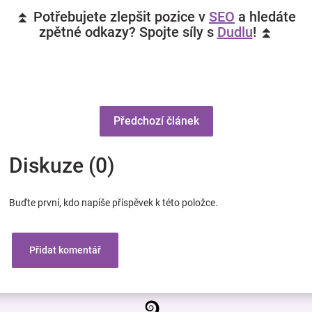
⏫ Potřebujete zlepšit pozice v
SEO
a hledáte
zpětné odkazy? Spojte síly s
Dudlu
! ⏫
Předchozí článek
Diskuze (0)
Buďte první, kdo napíše příspěvek k této položce.
Přidat komentář
Z