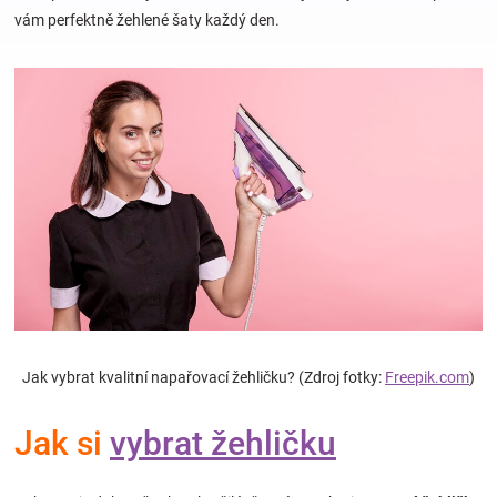
vám perfektně žehlené šaty každý den.
Hračky
a
zábava
pro
děti
Těhotenské
Jak vybrat kvalitní napařovací žehličku? (Zdroj fotky:
Freepik.com
)
oblečení
Jak si
vybrat žehličku
Novinky