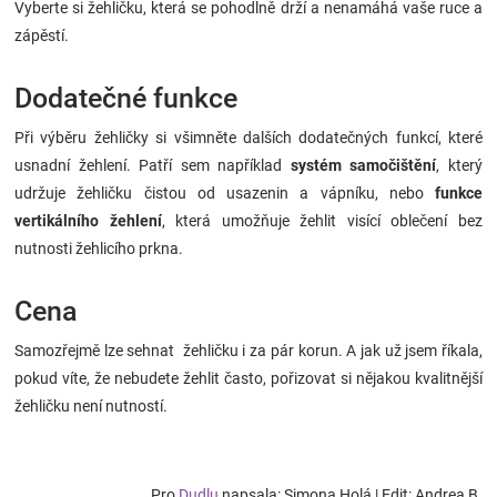
Vyberte si žehličku, která se pohodlně drží a nenamáhá vaše ruce a
zápěstí.
Dodatečné funkce
Při výběru žehličky si všimněte dalších dodatečných funkcí, které
usnadní žehlení. Patří sem například
systém samočištění
, který
udržuje žehličku čistou od usazenin a vápníku, nebo
funkce
vertikálního žehlení
, která umožňuje žehlit visící oblečení bez
nutnosti žehlicího prkna.
Cena
Samozřejmě lze sehnat žehličku i za pár korun. A jak už jsem říkala,
pokud víte, že nebudete žehlit často, pořizovat si nějakou kvalitnější
žehličku není nutností.
Pro
Dudlu
napsala: Simona Holá | Edit: Andrea B.