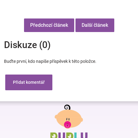
Předchozí článek
Další článek
Diskuze (0)
Buďte první, kdo napíše příspěvek k této položce.
Přidat komentář
Z
á
p
a
t