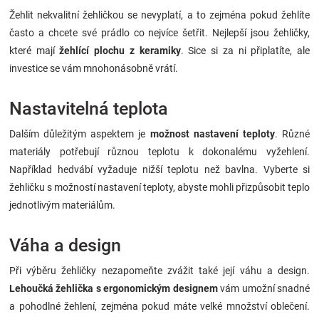
Žehlit nekvalitní žehličkou se nevyplatí, a to zejména pokud žehlíte
často a chcete své prádlo co nejvíce šetřit. Nejlepší jsou žehličky,
které mají
žehlící plochu z keramiky
. Sice si za ni připlatíte, ale
investice se vám mnohonásobně vrátí.
Nastavitelná teplota
Dalším důležitým aspektem je
možnost nastavení teploty
. Různé
materiály potřebují různou teplotu k dokonalému vyžehlení.
Například hedvábí vyžaduje nižší teplotu než bavlna. Vyberte si
žehličku s možností nastavení teploty, abyste mohli přizpůsobit teplo
jednotlivým materiálům.
Váha a design
Při výběru žehličky nezapomeňte zvážit také její váhu a design.
Lehoučká žehlička s ergonomickým designem
vám umožní snadné
a pohodlné žehlení, zejména pokud máte velké množství oblečení.