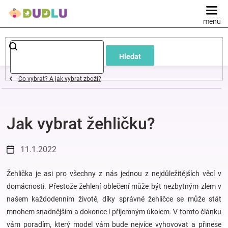
Přejít
na
obsah
Dětské
Hledat
a
Co vybrat? A jak vybrat zboží?
kojenecké
Jak vybrat žehličku?
oblečení
Pokojíček
11.1.2022
a
Žehlička je asi pro všechny z nás jednou z nejdůležitějších věcí v
domácnosti. Přestože ž
ehlení oblečení může být nezbytným zlem v
našem každodenním životě, díky správné žehličce se může stát
kojenecká
mnohem snadnějším a dokonce i příjemným úkolem. V tomto článku
vám poradím, který model vám bude nejvíce vyhovovat a přinese
výbava