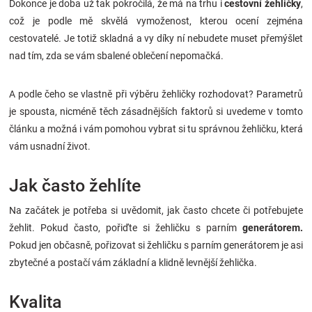
Dokonce je doba už tak pokročilá, že má na trhu i
cestovní žehličky
,
Značky
což je podle mě skvělá vymoženost, kterou ocení zejména
cestovatelé. Je totiž skladná a vy díky ní nebudete muset přemýšlet
Blog
nad tím, zda se vám sbalené oblečení nepomačká.
Hračkářství
A podle čeho se vlastně při výběru žehličky rozhodovat? Parametrů
je spousta, nicméně těch zásadnějších faktorů si uvedeme v tomto
Přihlášení
článku a možná i vám pomohou vybrat si tu správnou žehličku, která
vám usnadní život.
Jak často žehlíte
Na začátek je potřeba si uvědomit, jak často chcete či potřebujete
žehlit. Pokud často, pořiďte si žehličku s parním
generátorem.
Pokud jen občasně, pořizovat si žehličku s parním generátorem je asi
zbytečné a postačí vám základní a klidně levnější žehlička.
Kvalita