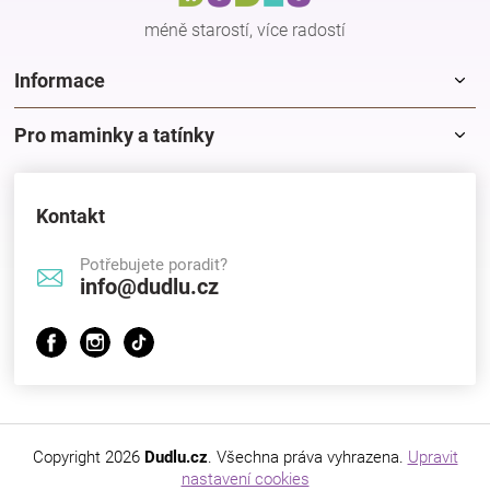
í
méně starostí, více radostí
Informace
Pro maminky a tatínky
Kontakt
Potřebujete poradit?
info@dudlu.cz
Copyright 2026
Dudlu.cz
. Všechna práva vyhrazena.
Upravit
nastavení cookies