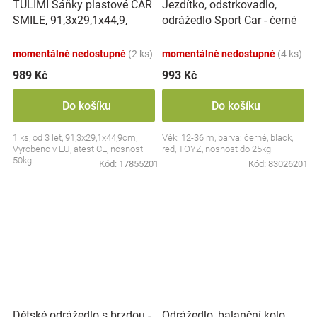
TULIMI Sáňky plastové CAR
Jezdítko, odstrkovadlo,
SMILE, 91,3x29,1x44,9,
odrážedlo Sport Car - černé
nosnost 50kg, modré
momentálně nedostupné
(2 ks)
momentálně nedostupné
(4 ks)
989 Kč
993 Kč
Do košíku
Do košíku
1 ks, od 3 let, 91,3x29,1x44,9cm,
Věk: 12-36 m, barva: černé, black,
Vyrobeno v EU, atest CE, nosnost
red, TOYZ, nosnost do 25kg.
50kg
Kód:
17855201
Kód:
83026201
Dětské odrážedlo s brzdou -
Odrážedlo, balanční kolo