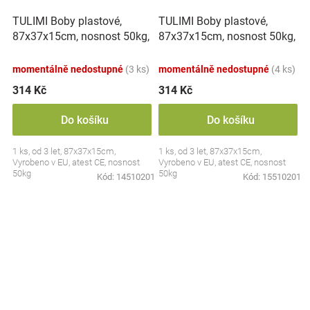
TULIMI Boby plastové,
TULIMI Boby plastové,
87x37x15cm, nosnost 50kg,
87x37x15cm, nosnost 50kg,
červené
modré
momentálně nedostupné
(3 ks)
momentálně nedostupné
(4 ks)
314 Kč
314 Kč
Do košíku
Do košíku
1 ks, od 3 let, 87x37x15cm,
1 ks, od 3 let, 87x37x15cm,
Vyrobeno v EU, atest CE, nosnost
Vyrobeno v EU, atest CE, nosnost
50kg
50kg
Kód:
14510201
Kód:
15510201