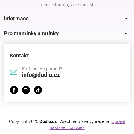
méně starostí, více radostí
r
v
k
Informace
y
v
Pro maminky a tatínky
ý
p
i
s
Kontakt
u
Potřebujete poradit?
info@dudlu.cz
Copyright 2026
Dudlu.cz
. Všechna práva vyhrazena.
Upravit
nastavení cookies