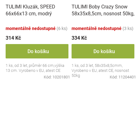
TULIMI Boby Crazy Snow
TULIMI Kluzák, SPEED
58x35x8,5cm, nosnost 50kg,
66x66x13 cm, modrý
zelené
momentálně nedostupné
(6 ks)
momentálně nedostupné
(3 ks)
314 Kč
334 Kč
Do košíku
Do košíku
1 ks, od 3 let, průměr 66 cm,výška
1 ks, od 3 let, 58x35x8,5cmm,
13 cm. Vyrobeno v EU, atest CE
Vyrobeno v EU, atest CE, nosnost
50kg
Kód:
10201801
Kód:
11204401