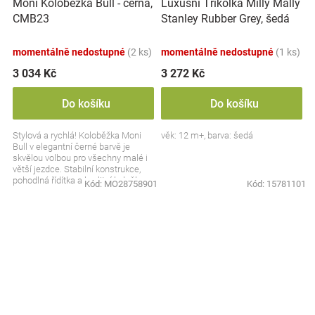
Moni Koloběžka Bull - černá,
Luxusní Tříkolka Milly Mally
CMB23
Stanley Rubber Grey, šedá
momentálně nedostupné
(2 ks)
momentálně nedostupné
(1 ks)
3 034 Kč
3 272 Kč
Do košíku
Do košíku
Stylová a rychlá! Koloběžka Moni
věk: 12 m+, barva: šedá
Bull v elegantní černé barvě je
skvělou volbou pro všechny malé i
větší jezdce. Stabilní konstrukce,
pohodlná řídítka a kvalitní kolečka
Kód:
MO28758901
Kód:
15781101
zajistí...