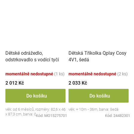
Dětské odrážedlo,
Dětská Tříkolka Qplay Cosy
odstrkovadlo s vodící tyčí
4V1, šedá
Rider 2 v 1 - červené
momentálně nedostupné
(1 ks)
momentálně nedostupné
(2 ks)
2 012 Kč
2 033 Kč
Do košíku
Do košíku
věk: od 6 měsíců, rozměry: 82,6 x 46
věk: + 10m - 36m, barva: šedá
x 87,3 cm, barva: červená
Kód:
MO15275701
Kód:
24482301