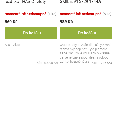
SMILE, 91,3x29,1x44,9,
jezdítko - HASIČ - žlutý
nosnost 50kg, červené
momentálně nedostupné
(1 ks)
momentálně nedostupné
(5 ks)
860 Kč
989 Kč
Do košíku
Do košíku
N-01, Žluté
Chcete, aby si vaše děti užily zimní
radovánky naplno? Tyto plastové
sáně Car Smile od Tulimi v krásné
červené barvě jsou ideální volbou!
Lehké, bezpečné a snadno
Kód:
80005701
Kód:
17865201
ovladatelné –...