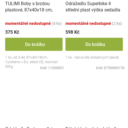
TULIMI Boby s brzdou
Odrážedlo Superbike 4
plastové, 87x40x18 cm,
střední plast výška sedadla
nosnost 50kg zelené
31cm nosnost do 25kg asst
od 24měsí
momentálně nedostupné
(4 ks)
momentálně nedostupné
(2 ks)
375 Kč
598 Kč
Do košíku
Do košíku
1 ks, od 3 let, 87x40x18cm,
1 ks - barva dle skladových zásob
Vyrobeno v EU, atest CE, nosnost
50kg
Kód:
11200001
Kód:
ET50000178