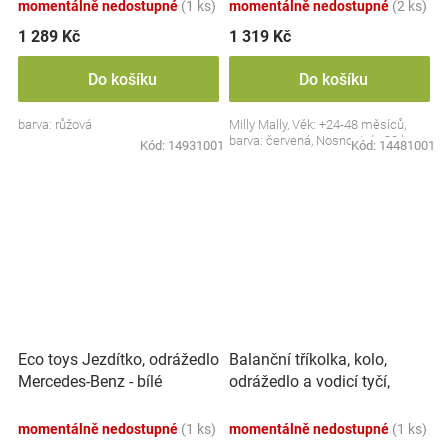
momentálně nedostupné
(1 ks)
momentálně nedostupné
(2 ks)
1 289 Kč
1 319 Kč
Do košíku
Do košíku
barva: růžová
Milly Mally, Věk: +24-48 měsíců,
barva: červená, Nosnost do 30 kg.
Kód:
14931001
Kód:
14481001
Balanční tříkolka, kolo,
Eco toys Jezdítko, odrážedlo
odrážedlo a vodicí tyčí,
Mercedes-Benz - bílé
Optimus Plus 4 v 1, růžová
momentálně nedostupné
(1 ks)
momentálně nedostupné
(1 ks)