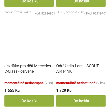
Do košíku
Do košíku
barva: růžová, věk: 18 - 36 m
TOYZ, nosnost 25kg, barva: černá
Kód:
82326901
Kód:
92119701
Jezdítko pro děti Mercedes
Odrážedlo Lorelli SCOUT
C-Class - červené
AIR PINK
momentálně nedostupné
(2 ks)
momentálně nedostupné
(2 ks)
1 655 Kč
1 729 Kč
Do košíku
Do košíku