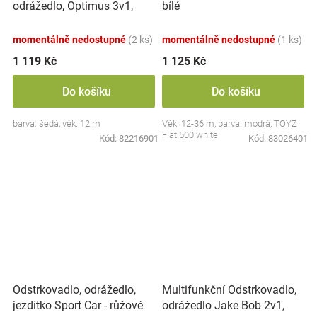
odrážedlo, Optimus 3v1,
bílé
šedá
momentálně nedostupné
(2 ks)
momentálně nedostupné
(1 ks)
1 119 Kč
1 125 Kč
Do košíku
Do košíku
barva: šedá, věk: 12 m
Věk: 12-36 m, barva: modrá, TOYZ
Fiat 500 white
Kód:
82216901
Kód:
83026401
Multifunkční Odstrkovadlo,
Odstrkovadlo, odrážedlo,
odrážedlo Jake Bob 2v1,
jezdítko Sport Car - růžové