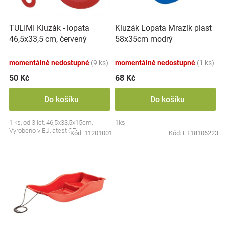
k
r
t
Značky
o
ů
TULIMI Kluzák - lopata
Kluzák Lopata Mrazík plast
d
Blog
46,5x33,5 cm, červený
58x35cm modrý
u
k
momentálně nedostupné
(9 ks)
momentálně nedostupné
(1 ks)
Hračkářství
t
ů
50 Kč
68 Kč
Přihlášení
Do košíku
Do košíku
1 ks, od 3 let, 46,5x33,5x15cm,
1ks
Vyrobeno v EU, atest CE
Kód:
11201001
Kód:
ET18106223