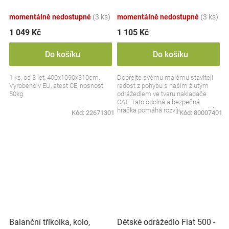
nosnost 50kg, modré
momentálně nedostupné
(3 ks)
momentálně nedostupné
(3 ks)
1 049 Kč
1 105 Kč
Do košíku
Do košíku
1 ks, od 3 let, 400x1090x310cm,
Dopřejte svému malému staviteli
Vyrobeno v EU, atest CE, nosnost
radost z pohybu s naším žlutým
50kg
odrážedlem ve tvaru nakladače
CAT. Tato odolná a bezpečná
hračka pomáhá rozvíjet motorické
Kód:
22671301
Kód:
80007401
schopnosti a rovnováhu...
Balanční tříkolka, kolo,
Dětské odrážedlo Fiat 500 -