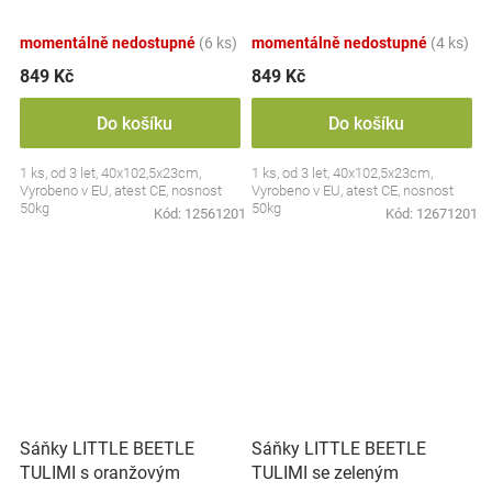
50kg, modré
50kg, zelené
momentálně nedostupné
(6 ks)
momentálně nedostupné
(4 ks)
849 Kč
849 Kč
Do košíku
Do košíku
1 ks, od 3 let, 40x102,5x23cm,
1 ks, od 3 let, 40x102,5x23cm,
Vyrobeno v EU, atest CE, nosnost
Vyrobeno v EU, atest CE, nosnost
50kg
50kg
Kód:
12561201
Kód:
12671201
Sáňky LITTLE BEETLE
Sáňky LITTLE BEETLE
TULIMI s oranžovým
TULIMI se zeleným