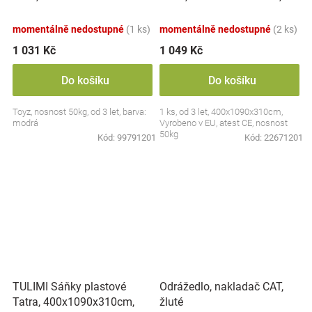
nosnost 50kg, červené
momentálně nedostupné
(1 ks)
momentálně nedostupné
(2 ks)
1 031 Kč
1 049 Kč
Do košíku
Do košíku
Toyz, nosnost 50kg, od 3 let, barva:
1 ks, od 3 let, 400x1090x310cm,
modrá
Vyrobeno v EU, atest CE, nosnost
50kg
Kód:
99791201
Kód:
22671201
TULIMI Sáňky plastové
Odrážedlo, nakladač CAT,
Tatra, 400x1090x310cm,
žluté