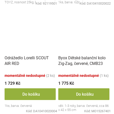
TOYZ, nosnost 25kg, barva: červená
1ks, barva: růžová
Kód:
92119501
Kód:
DA10410020022
Odrážedlo Lorelli SCOUT
Byox Dětské balanční kolo
AIR RED
Zig-Zag, červené, CMB23
momentálně nedostupné
(2 ks)
momentálně nedostupné
(1 ks)
1 729 Kč
1 775 Kč
Do košíku
Do košíku
1ks, barva: červená
věk: 1-3 roky, barva: červená, cca 86
x 42 x 55 cm
Kód:
DA10410020004
Kód:
MO15267401