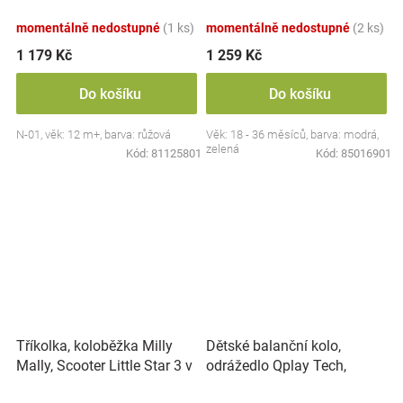
Milly Mally, zeleno/modré
momentálně nedostupné
(1 ks)
momentálně nedostupné
(2 ks)
1 179 Kč
1 259 Kč
Do košíku
Do košíku
N-01, věk: 12 m+, barva: růžová
Věk: 18 - 36 měsíců, barva: modrá,
zelená
Kód:
81125801
Kód:
85016901
Tříkolka, koloběžka Milly
Dětské balanční kolo,
Mally, Scooter Little Star 3 v
odrážedlo Qplay Tech,
1 - růžová
červené