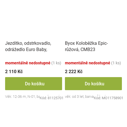
Jezdítko, odstrkovadlo,
Byox Koloběžka Epic-
odrážedlo Euro Baby,
růžová, CMB23
Volkswagen T-ROC - červené
momentálně nedostupné
(1 ks)
momentálně nedostupné
(1 ks)
2 110 Kč
2 222 Kč
Do košíku
Do košíku
Věk: 12-36 m, N-01, barva: červená
věk: od 3 let, barva: růžová
Kód:
81125701
Kód:
MO11758901