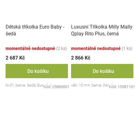
Dětská tříkolka Euro Baby -
Luxusní Tříkolka Milly Mally
šedá
Qplay Rito Plus, černá
momentálně nedostupné
(2 ks)
momentálně nedostupné
(1 ks)
2 687 Kč
2 866 Kč
Do košíku
Do košíku
N-01, barva: šedá, Euro Baby
věk: 10 m+, barva: černá
Kód:
25885001
Kód:
15581101