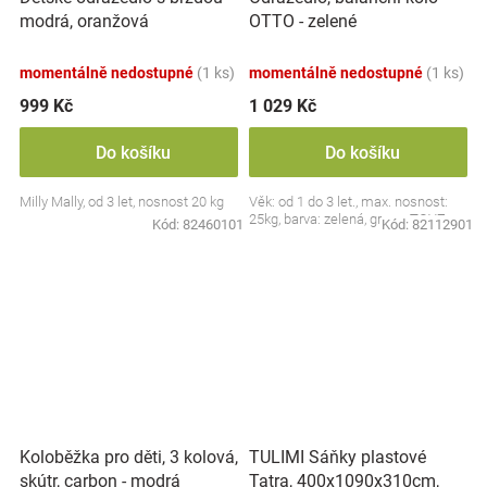
modrá, oranžová
OTTO - zelené
momentálně nedostupné
(1 ks)
momentálně nedostupné
(1 ks)
999 Kč
1 029 Kč
Do košíku
Do košíku
Milly Mally, od 3 let, nosnost 20 kg
Věk: od 1 do 3 let., max. nosnost:
25kg, barva: zelená, green, TOYZ
Kód:
82460101
Kód:
82112901
TULIMI Sáňky plastové
Koloběžka pro děti, 3 kolová,
Tatra, 400x1090x310cm,
skútr, carbon - modrá