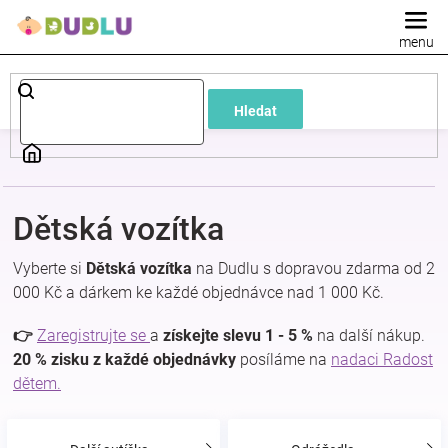
Přejít
na
obsah
Dětské
Hledat
a
kojenecké
Dětská vozítka
oblečení
Vyberte si
Dětská vozítka
na Dudlu s dopravou zdarma od 2
Pokojíček
000 Kč a dárkem ke každé objednávce nad 1 000 Kč.
👉
Zaregistrujte se
a
získejte slevu 1 - 5 %
na další nákup.
a
20 % zisku z každé objednávky
posíláme na
nadaci Radost
dětem.
kojenecká
výbava