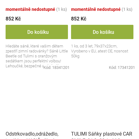
sedátkem
sedátkem
momentálně nedostupné
(1 ks)
momentálně nedostupné
(1 ks)
852 Kč
852 Kč
Do košíku
Do košíku
Hledáte sáně, které vašim dětem
1 ks, od 3 let, 79x37x23cm,
zpestří zimní radovánky? Sáně Little
Vyrobeno v EU, atest CE, nosnost
Beetle od Tulimi s oranžovým
50kg
sedátkem jsou perfektní volbou!
Lehoučké, bezpečné a plné zábavy
Kód:
18341201
Kód:
17341201
– připravte se...
TULIMI Sáňky plastové CAR
Odstrkovadlo,odrážedlo,