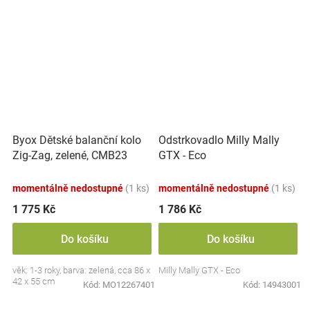
Byox Dětské balanční kolo
Odstrkovadlo Milly Mally
Zig-Zag, zelené, CMB23
GTX - Eco
momentálně nedostupné
(1 ks)
momentálně nedostupné
(1 ks)
1 775 Kč
1 786 Kč
Do košíku
Do košíku
věk: 1-3 roky, barva: zelená, cca 86 x
Milly Mally GTX - Eco
42 x 55 cm
Kód:
MO12267401
Kód:
14943001