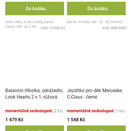
Do košíku
Do košíku
Milly Mally, svítící disky, barva:
Barva: modrá, Věk: 18 - 36 měsíců
černá, Věk: od 2 let
Kód:
11934101
Kód:
80016901
Balanční tříkolka, odrážedlo,
Jezdítko pro děti Mercedes
Look Hearts 2 v 1, růžová
C-Class - černé
momentálně nedostupné
(2 ks)
momentálně nedostupné
(1 ks)
1 479 Kč
1 548 Kč