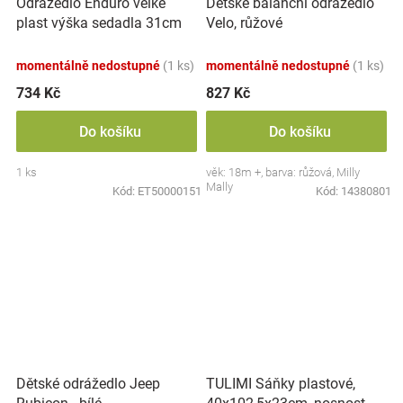
Odrážedlo Enduro velké
Dětské balanční odrážedlo
plast výška sedadla 31cm
Velo, růžové
nosnost do 25kg od 12
měsíců - žlutá
momentálně nedostupné
(1 ks)
momentálně nedostupné
(1 ks)
734 Kč
827 Kč
Do košíku
Do košíku
1 ks
věk: 18m +, barva: růžová, Milly
Mally
Kód:
ET50000151
Kód:
14380801
TULIMI Sáňky plastové,
Dětské odrážedlo Jeep