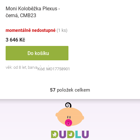
Moni Koloběžka Plexus -
černá, CMB23
momentálně nedostupné
(1 ks)
3 646 Kč
Do košíku
věk: od 8 let, barva: černá
Kód:
MO17758901
57
položek celkem
O
v
Z
l
á
á
p
d
a
a
c
t
í
í
p