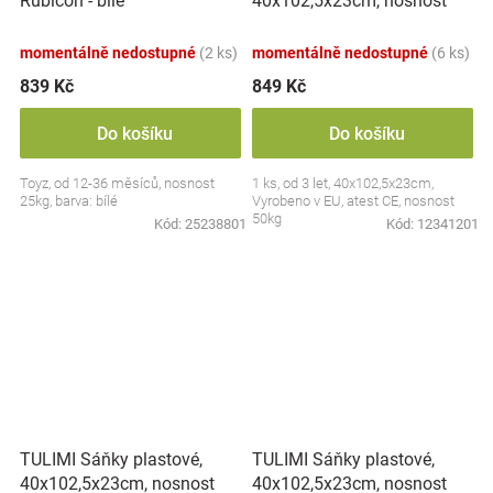
40x102,5x23cm, nosnost
Rubicon - bílé
50kg, červené
momentálně nedostupné
(2 ks)
momentálně nedostupné
(6 ks)
839 Kč
849 Kč
Do košíku
Do košíku
Toyz, od 12-36 měsíců, nosnost
1 ks, od 3 let, 40x102,5x23cm,
25kg, barva: bílé
Vyrobeno v EU, atest CE, nosnost
50kg
Kód:
25238801
Kód:
12341201
TULIMI Sáňky plastové,
TULIMI Sáňky plastové,
40x102,5x23cm, nosnost
40x102,5x23cm, nosnost