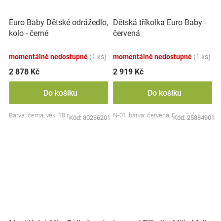
Euro Baby Dětské odrážedlo,
Dětská tříkolka Euro Baby -
kolo - černé
červená
momentálně nedostupné
(1 ks)
momentálně nedostupné
(1 ks)
2 878 Kč
2 919 Kč
Do košíku
Do košíku
Barva: černá, věk: 18 m+
N-01, barva: červená, Euro Baby
Kód:
80236201
Kód:
25884901