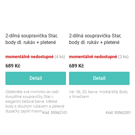
2-dílná soupravička Star,
2-dílná soupravička Star,
body dl. rukáv + pletené
body dl. rukáv + pletené
dupačky, béžové
dupačky, modré
momentálně nedostupné
(4 ks)
momentálně nedostupné
(2 ks)
689 Kč
689 Kč
Detail
Detail
Oblékněte své miminko do naší
Vel. 56, 2D, barva: modrá/bílá, Body
dvoudílné soupravičky Star v
s límečkem
elegantní béžové barvě. Měkké
body s dlouhým rukávem a pletené
dupačky zajistí maximální pohodlí a
Kód:
55562101
Kód:
55562301
volnost pohybu po...