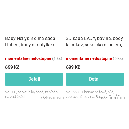
Baby Nellys 3-dílná sada
3D sada LADY, bavlna, body
Hubert, body s motýlkem
kr. rukáv, suknička s láclem,
dl.rukáv, tepláčky a čepička -
čelenka, béžová/bílá
šedý
momentálně nedostupné
(1 ks)
momentálně nedostupné
(5 ks)
699 Kč
699 Kč
Detail
Detail
Vel. 56, barva: bílo/šedá, zapínání
Vel. 56, 3D, barva: béžová/bílá,
na zádičkách
žebrovaná bavlna, Baby Nellys ČR
Kód:
12131201
Kód:
18703101