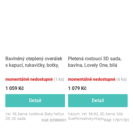
Bavlněný oteplený overálek
Pletená rostoucí 3D sada,
s kapucí, rukavičky, botky,
bavlna, Lovely One, bílá
3D sada Nature - korálová
momentálně nedostupné
(1 ks)
momentálně nedostupné
(6 ks)
1 059 Kč
1 079 Kč
Detail
Detail
Vel. 56, barva: korálová, Baby Nellys
Kazum, Vel. 56/62, 3D, barva: bílá.
ČR, 3D sada
Svetřík+kalhoty+čepice.
Kód:
82980001
Kód:
17971701