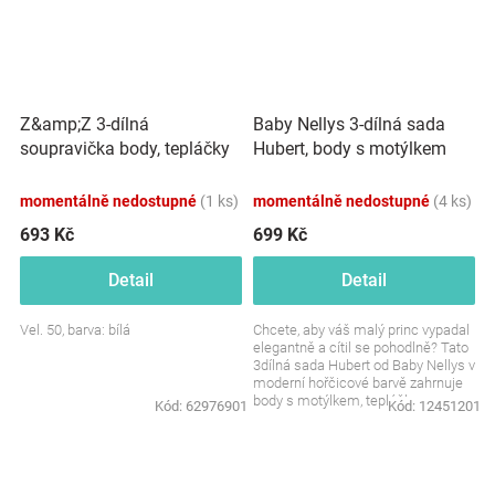
Z&amp;Z 3-dílná
Baby Nellys 3-dílná sada
soupravička body, tepláčky
Hubert, body s motýlkem
a čepička Loved - bílá
dl.rukáv, tepláčky a čepička -
hořčicová
momentálně nedostupné
(1 ks)
momentálně nedostupné
(4 ks)
693 Kč
699 Kč
Detail
Detail
Vel. 50, barva: bílá
Chcete, aby váš malý princ vypadal
elegantně a cítil se pohodlně? Tato
3dílná sada Hubert od Baby Nellys v
moderní hořčicové barvě zahrnuje
body s motýlkem, tepláčky a
Kód:
62976901
Kód:
12451201
čepičku....