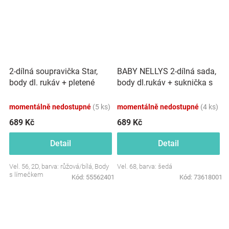
2-dílná soupravička Star,
BABY NELLYS 2-dílná sada,
body dl. rukáv + pletené
body dl.rukáv + suknička s
dupačky, růžové
krajkou a volánky, šedá
momentálně nedostupné
(5 ks)
momentálně nedostupné
(4 ks)
689 Kč
689 Kč
Detail
Detail
Vel. 56, 2D, barva: růžová/bílá, Body
Vel. 68, barva: šedá
s límečkem
Kód:
55562401
Kód:
73618001