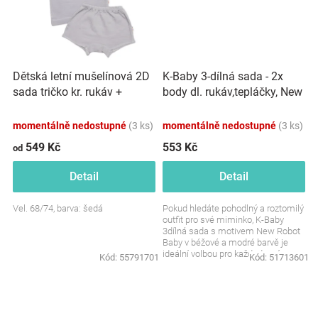
Značky
Blog
Dětská letní mušelínová 2D
K-Baby 3-dílná sada - 2x
Hračkářství
sada tričko kr. rukáv +
body dl. rukáv,tepláčky, New
kraťasy, šedé
Robot Baby, béžová,sv.
modrá
momentálně nedostupné
(3 ks)
momentálně nedostupné
(3 ks)
Přihlášení
549 Kč
553 Kč
od
Detail
Detail
Vel. 68/74, barva: šedá
Pokud hledáte pohodlný a roztomilý
outfit pro své miminko, K-Baby
3dílná sada s motivem New Robot
Baby v béžové a modré barvě je
ideální volbou pro každodenní
Kód:
55791701
Kód:
51713601
nošení. Tento set...