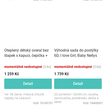
miminka, zajistí...
Oteplený dětský overal bez
Výhodná sada do postýlky
šlapek s kapucí, čepička +
6D, I love Girl, Baby Nellys
botičky, 3D, Kazum, mátový
120x90cm, bílá/růžová
momentálně nedostupné
(3 ks)
momentálně nedostupné
(3 ks)
1 259 Kč
1 739 Kč
Detail
Detail
Vel. 56, barva: mátová, Dlouhé
2D povlečení 120x90 cm, osuška,
náplety na rukávech
zavinovačka, prostěradlo, dečka a
dárek
Kód:
76185701
Kód:
18400001