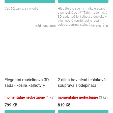
Vel. 56, barva: sv. modrá
Hledáte pro své miminko elegantní
a pohodlný outfit? Tato mušelínová
3D sada košile, kalhoty a čepička v
bílo-modré kombinaci je ideální
volbou. Jemná, stylová a naprosto...
Kód:
73631801
Kód:
15511201
Elegantní mušelínová 3D
2-dílná bavlněná tepláková
sada - košile, kalhoty +
souprava s odepínací
čepice, 3D sada,
kapucí - růžová
bílá/písková
momentálně nedostupné
(1 ks)
momentálně nedostupné
(3 ks)
799 Kč
819 Kč