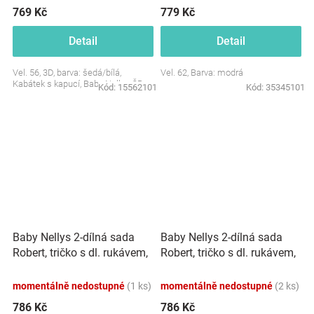
769 Kč
779 Kč
Detail
Detail
Vel. 56, 3D, barva: šedá/bílá,
Vel. 62, Barva: modrá
Kabátek s kapucí, Baby Nellys ČR
Kód:
15562101
Kód:
35345101
Baby Nellys 2-dílná sada
Baby Nellys 2-dílná sada
Robert, tričko s dl. rukávem,
Robert, tričko s dl. rukávem,
kalhoty Baggy - modré
kalhoty Baggy - šedé kárko,
kárko,vel. 92
vel. 92
momentálně nedostupné
(1 ks)
momentálně nedostupné
(2 ks)
786 Kč
786 Kč