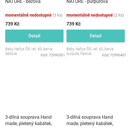
NATURE - béžová
NATURE - purpurová
momentálně nedostupné
(3 ks)
momentálně nedostupné
(2 ks)
739 Kč
739 Kč
Detail
Detail
Baby Nellys ČR, vel. 62, barva:
Baby Nellys ČR, vel. 62, barva:
béžová
purpura, fialová
Kód:
72990301
Kód:
72990401
3-dílná souprava Hand
3-dílná souprava Hand
made, pletený kabátek,
made, pletený kabátek,
kalhoty a botičky, béžová
kalhoty a botičky, bílá