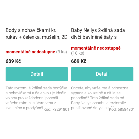
Body s nohavičkami kr.
Baby Nellys 2-dílná sada
rukáv + čelenka, mušelín, 2D
dívčí bavlněné šaty s
sada, Z&amp;Z, bílá
čelenkou - Puntík, vel. 86
momentálně nedostupné
momentálně nedostupné
(3 ks)
(18 ks)
639 Kč
689 Kč
Detail
Detail
Tato roztomilá 2dílná sada bodýčka
Chcete, aby vaše malá princezna
s nohavičkami a čelenkou je ideální
vypadala kouzelně a cítila se
volbou pro každodenní pohodlí
pohodlně? Tato 2dílná sada od
vašeho miminka. Vyrobena z
Baby Nellys obsahuje roztomilé
kvalitního a prodyšného
puntíkované šaty a sladěnou
Kód:
73291801
Kód:
58584301
mušelínového materiálu,...
čelenku. Ideální outfit na...