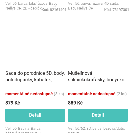
Vel. 56, barva: bílá/růžová, Baby
Vel. 56, barva: růžová, 4D sada,
Nellys ČR, 2D - čepička+svetřík
Baby Nellys ČR
Kód:
82161401
Kód:
73197301
Sada do porodnice 5D, body,
Mušelínová
polodupačky, kabátek,
sukničkokraťásky, bodýčko
čepička, rukavičky, béžová
a čelenka, 3D sada,
béžová/dots
momentálně nedostupné
(3 ks)
momentálně nedostupné
(2 ks)
879 Kč
889 Kč
Detail
Detail
Vel. 50, Bavlna, Barva:
Vel. 56/62, 3D, barva: béžová/dots,