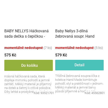
BABY NELLYS Háčkovaná
Baby Nellys 3-dílná
sada dečka s čepičkou -
žebrovaná soupr. Hand
šedá
Made, body, tepláčky a
čepička, béžová
momentálně nedostupné
(7 ks)
momentálně nedostupné
(5 ks)
575 Kč
579 Kč
Detail
Do košíku
Tří­dílná žebrovaná soupravička z
Krásná háčkovaná sada, která
kolekce Hand Made kombinuje
dopřeje miminku pohodlí a jemné
pohodlí, styl a praktičnost v jednom.
zahřátí. Měkký materiál je příjemný
Měkký materiál a jemné barvy
na dotek a šetrný k citlivé pokožce.
působí příjemně a hodí se pro
Díky lehké a prodyšné struktuře je
Kód:
93521701
Kód:
45562801
každodenní nošení....
ideální...