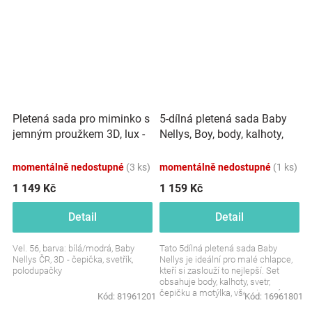
Pletená sada pro miminko s
5-dílná pletená sada Baby
jemným proužkem 3D, lux -
Nellys, Boy, body, kalhoty,
modrá, bílá
svetr, čepička, motýlek -
béžová
momentálně nedostupné
(3 ks)
momentálně nedostupné
(1 ks)
1 149 Kč
1 159 Kč
Detail
Detail
Vel. 56, barva: bílá/modrá, Baby
Tato 5dílná pletená sada Baby
Nellys ČR, 3D - čepička, svetřík,
Nellys je ideální pro malé chlapce,
polodupačky
kteří si zaslouží to nejlepší. Set
obsahuje body, kalhoty, svetr,
čepičku a motýlka, vše v jemné
Kód:
81961201
Kód:
16961801
béžové barvě,...