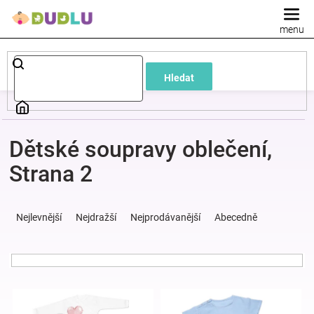
Přejít
na
obsah
Dětské
Hledat
a
kojenecké
Dětské soupravy oblečení
,
oblečení
Strana 2
Ř
Pokojíček
a
Nejlevnější
Nejdražší
Nejprodávanější
Abecedně
z
a
e
n
í
kojenecká
V
p
ý
r
výbava