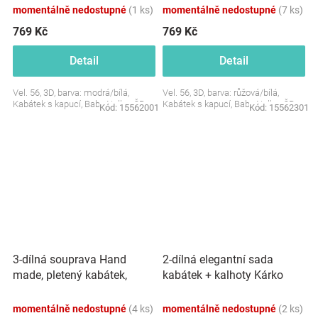
momentálně nedostupné
(1 ks)
momentálně nedostupné
(7 ks)
769 Kč
769 Kč
Detail
Detail
Vel. 56, 3D, barva: modrá/bílá,
Vel. 56, 3D, barva: růžová/bílá,
Kabátek s kapucí, Baby Nellys ČR
Kabátek s kapucí, Baby Nellys ČR
Kód:
15562001
Kód:
15562301
3-dílná souprava Hand
2-dílná elegantní sada
made, pletený kabátek,
kabátek + kalhoty Kárko
kalhoty a botičky, šedá
Kuba, Mrofi, modrá
momentálně nedostupné
(4 ks)
momentálně nedostupné
(2 ks)