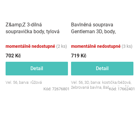
Z&amp;Z 3-dílná
Bavlněná souprava
soupravička body, tylová
Gentleman 3D, body,
suknička a čelenka, růžová
polodupačky s láclem,
čepička, béžová/kostička
momentálně nedostupné
(2 ks)
momentálně nedostupné
(3 ks)
702 Kč
719 Kč
Detail
Detail
Vel. 56, barva: růžová
Vel. 56, 3D, barva: kostička/béžová,
žebrovaná bavlna, Baby Nellys ČR
Kód:
72676801
Kód:
17662401