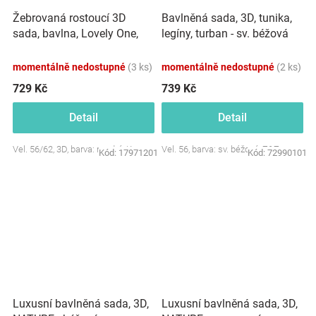
Žebrovaná rostoucí 3D
Bavlněná sada, 3D, tunika,
sada, bavlna, Lovely One,
legíny, turban - sv. béžová
modrá
momentálně nedostupné
(3 ks)
momentálně nedostupné
(2 ks)
729 Kč
739 Kč
Detail
Detail
Vel. 56/62, 3D, barva: modrá, Kazum
Vel. 56, barva: sv. béžová, Z&Z
Kód:
17971201
Kód:
72990101
Luxusní bavlněná sada, 3D,
Luxusní bavlněná sada, 3D,