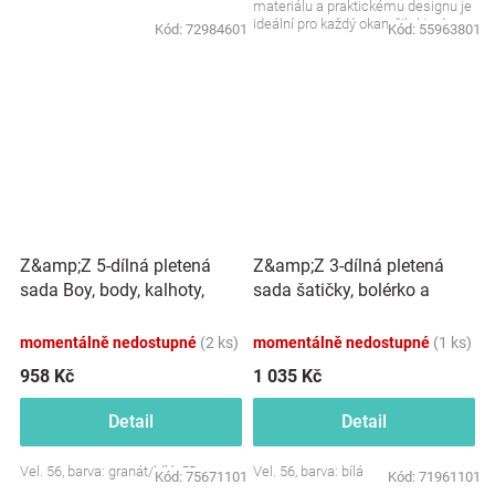
materiálu a praktickému designu je
ideální pro každý okamžik, který
Kód:
72984601
Kód:
55963801
budete...
Z&amp;Z 5-dílná pletená
Z&amp;Z 3-dílná pletená
sada Boy, body, kalhoty,
sada šatičky, bolérko a
čepička, motýlek, botičky,
čepička - bílá
granát
momentálně nedostupné
(2 ks)
momentálně nedostupné
(1 ks)
958 Kč
1 035 Kč
Detail
Detail
Vel. 56, barva: granát/bílá, 5D
Vel. 56, barva: bílá
Kód:
75671101
Kód:
71961101