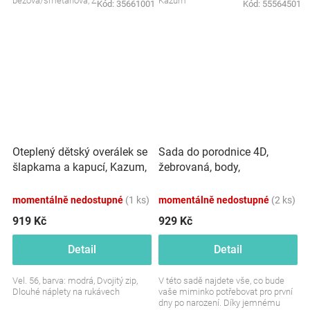
béžová/smetanová, Z&Z
Kazum
Kód:
35661001
Kód:
55564501
Oteplený dětský overálek se
Sada do porodnice 4D,
šlapkama a kapucí, Kazum,
žebrovaná, body,
modrý
polodupačky, kabátek a
čepička, béžová
momentálně nedostupné
(1 ks)
momentálně nedostupné
(2 ks)
919 Kč
929 Kč
Detail
Detail
Vel. 56, barva: modrá, Dvojitý zip,
V této sadě najdete vše, co bude
Dlouhé náplety na rukávech
vaše miminko potřebovat pro první
dny po narození. Díky jemnému