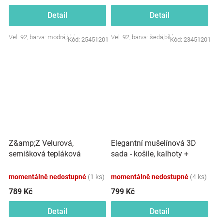
Detail
Detail
Vel. 92, barva: modrá,bílá
Vel. 92, barva: šedá,bílá
Kód:
25451201
Kód:
23451201
Z&amp;Z Velurová,
Elegantní mušelínová 3D
semišková tepláková
sada - košile, kalhoty +
souprava s oušky MYŠKA -
čepice, 3D sada, bílá/modrá
sv. modrá
momentálně nedostupné
(1 ks)
momentálně nedostupné
(4 ks)
789 Kč
799 Kč
Detail
Detail