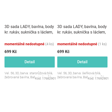
3D sada LADY, bavlna, body
3D sada LADY, bavlna, body
kr. rukáv, suknička s láclem,
kr. rukáv, suknička s láclem,
čelenka, starorůžová/bílá
čelenka, šeříková/bílá
momentálně nedostupné
(4 ks)
momentálně nedostupné
(1 ks)
699 Kč
699 Kč
Detail
Detail
Vel. 56, 3D, barva: starorůžová/bílá,
Vel. 56, 3D, barva: šeříková/bílá,
žebrovaná bavlna, Baby Nellys ČR
žebrovaná bavlna, Baby Nellys ČR
Kód:
17682901
Kód:
17692901