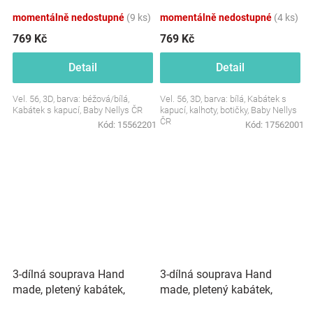
momentálně nedostupné
(9 ks)
momentálně nedostupné
(4 ks)
769 Kč
769 Kč
Detail
Detail
Vel. 56, 3D, barva: béžová/bílá,
Vel. 56, 3D, barva: bílá, Kabátek s
Kabátek s kapucí, Baby Nellys ČR
kapucí, kalhoty, botičky, Baby Nellys
ČR
Kód:
15562201
Kód:
17562001
3-dílná souprava Hand
3-dílná souprava Hand
made, pletený kabátek,
made, pletený kabátek,
kalhoty a botičky, modrá
kalhoty a botičky, růžová