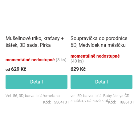
Mušelínové triko, kraťasy +
Soupravička do porodnice
šátek, 3D sada, Pírka
6D, Medvídek na měsíčku
Z&amp;Z, bílá/smetana
momentálně nedostupné
momentálně nedostupné
(3 ks)
(40 ks)
629 Kč
629 Kč
od
Detail
Detail
Vel. 56, 3D, barva: bílá/smetana
vel. 50, barva : bílá, Baby Nellys ČR
značka, v dárkové krabičce
Kód:
15564101
Kód:
11886101