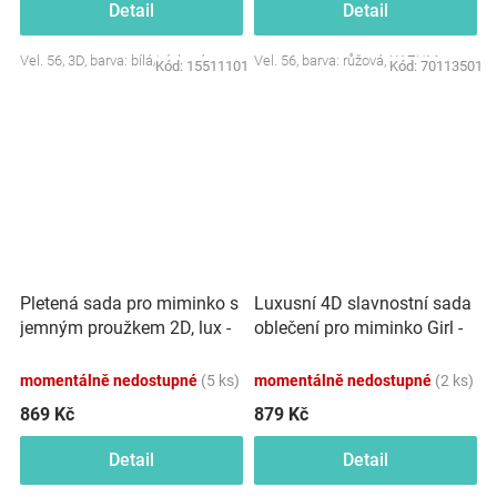
Detail
Detail
Vel. 56, 3D, barva: bílá/písková
Vel. 56, barva: růžová, KAZUM
Kód:
15511101
Kód:
70113501
Pletená sada pro miminko s
Luxusní 4D slavnostní sada
jemným proužkem 2D, lux -
oblečení pro miminko Girl -
růžová, bílá
růžová
momentálně nedostupné
(5 ks)
momentálně nedostupné
(2 ks)
869 Kč
879 Kč
Detail
Detail