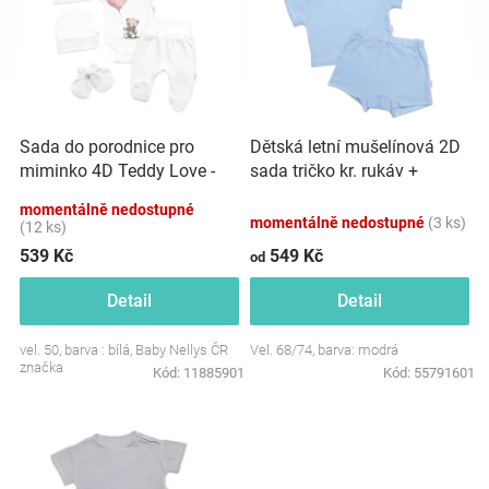
p
o
i
d
Hračky
s
u
p
k
r
t
a
o
ů
Sada do porodnice pro
Dětská letní mušelínová 2D
d
zábava
miminko 4D Teddy Love -
sada tričko kr. rukáv +
u
bílá/růžová
kraťasy, modré
k
momentálně nedostupné
momentálně nedostupné
(3 ks)
pro
t
(12 ks)
ů
539 Kč
549 Kč
od
děti
Detail
Detail
Těhotenské
vel. 50, barva : bílá, Baby Nellys ČR
Vel. 68/74, barva: modrá
značka
Kód:
11885901
Kód:
55791601
oblečení
Novinky