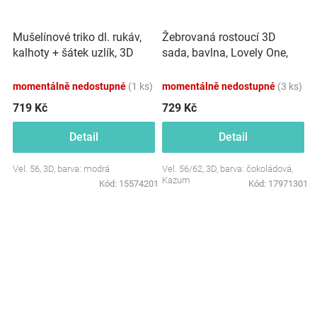
Mušelínové triko dl. rukáv,
Žebrovaná rostoucí 3D
kalhoty + šátek uzlík, 3D
sada, bavlna, Lovely One,
sada, Z&amp;Z, modrá
čokoládová
momentálně nedostupné
(1 ks)
momentálně nedostupné
(3 ks)
719 Kč
729 Kč
Detail
Detail
Vel. 56, 3D, barva: modrá
Vel. 56/62, 3D, barva: čokoládová,
Kazum
Kód:
15574201
Kód:
17971301