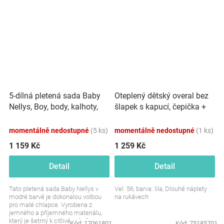
5-dílná pletená sada Baby
Oteplený dětský overal bez
Nellys, Boy, body, kalhoty,
šlapek s kapucí, čepička +
svetr, čepička, motýlek -
botičky, 3D, Kazum, lila
modrá
momentálně nedostupné
(5 ks)
momentálně nedostupné
(1 ks)
1 159 Kč
1 259 Kč
Detail
Detail
Tato pletená sada Baby Nellys v
Vel. 56, barva: lila, Dlouhé náplety
modré barvě je dokonalou volbou
na rukávech
pro malé chlapce. Vyrobena z
jemného a příjemného materiálu,
který je šetrný k citlivé pokožce
Kód:
17061801
Kód:
75185701