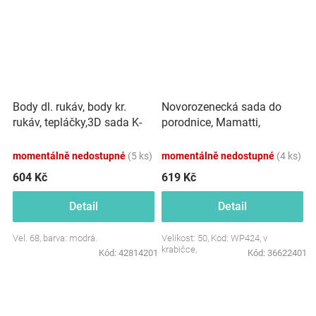
Body dl. rukáv, body kr.
Novorozenecká sada do
rukáv, tepláčky,3D sada K-
porodnice, Mamatti,
Baby - Písmenka, modrá
smetanová/růžová -
Pampeliška, vel. 50
momentálně nedostupné
(5 ks)
momentálně nedostupné
(4 ks)
604 Kč
619 Kč
Detail
Detail
Vel. 68, barva: modrá.
Velikost: 50, Kod: WP424, v
krabičce,
Kód:
42814201
Kód:
36622401