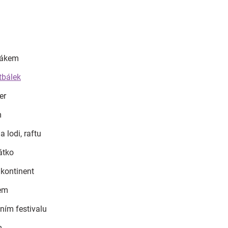
dákem
otbálek
er
m
 lodi, raftu
átko
 kontinent
kem
ním festivalu
m