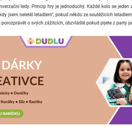
nverzační ledy. Princip hry je jednoduchý. Každé kolo se jeden 
dy jsem neletěl letadlem", pokud někdo ze soutěžících letadlem 
 porozprávět o svých zážitcích, obzvláště pokud pijete z party ja