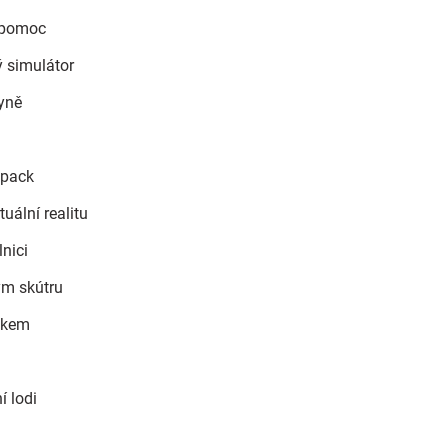
í pomoc
ý simulátor
kyně
tpack
uální realitu
lnici
ým skútru
ákem
í lodi