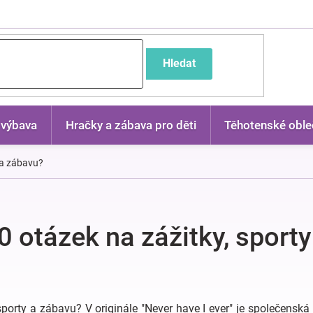
častější dotazy
Hledat
 výbava
Hračky a zábava pro děti
Těhotenské oble
 a zábavu?
0 otázek na zážitky, sport
porty a zábavu? V originále "Never have I ever" je společenská h