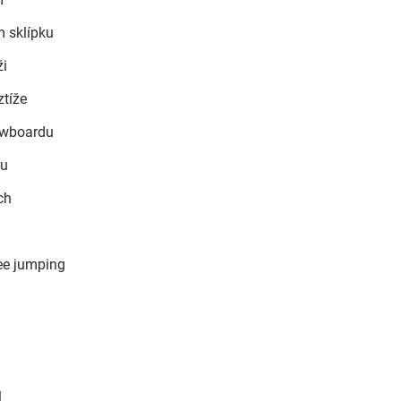
m sklípku
ži
ztíže
owboardu
fu
ch
ee jumping
l