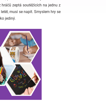
z hráčů zeptá soutěžících na jednu z
letěl, musí se napít. Smyslem hry se
ko jediný.