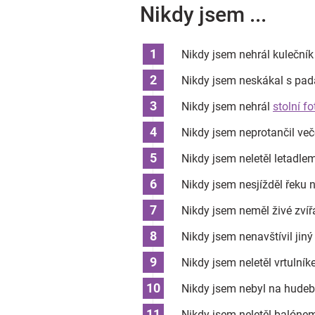
Nikdy jsem ...
Nikdy jsem nehrál kulečník
Nikdy jsem neskákal s pa
Nikdy jsem nehrál
stolní f
Nikdy jsem neprotančil več
Nikdy jsem neletěl letadle
Nikdy jsem nesjížděl řeku na
Nikdy jsem neměl živé zvíř
Nikdy jsem nenavštívil jiný
Nikdy jsem neletěl vrtulní
Nikdy jsem nebyl na hudeb
Nikdy jsem neletěl balóne