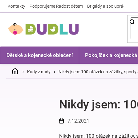
Přejít
Kontakty
Podporujeme Radost dětem
Brigády a spolupráce
Nej
na
obsah
Dětské a kojenecké oblečení
Pokojíček a kojenecká
Domů
Kudy z nudy
Nikdy jsem: 100 otázek na zážitky, sporty
Nikdy jsem: 10
7.12.2021
Nikdy jsem: 100 otázek na zážitky, s