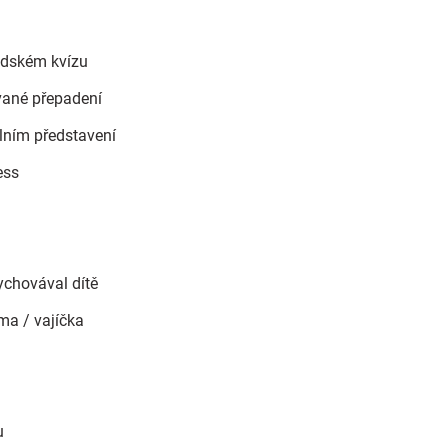
odském kvízu
vané přepadení
lním představení
ess
ychovával dítě
ma / vajíčka
u