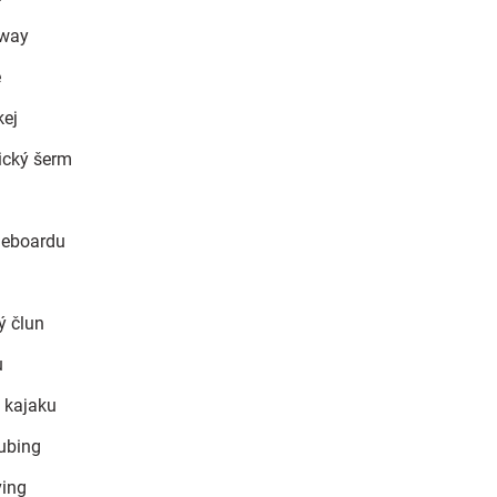
gway
e
kej
rický šerm
leboardu
ý člun
u
v kajaku
ubing
ving