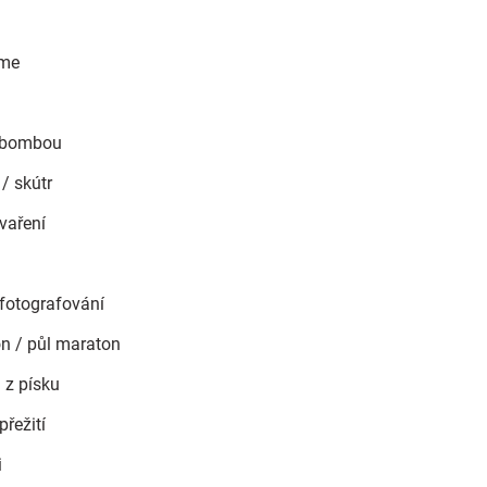
ame
s bombou
/ skútr
vaření
 fotografování
on / půl maraton
 z písku
řežití
i