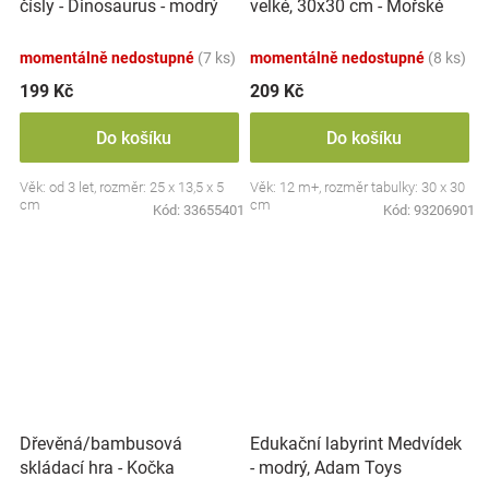
velké, 30x30 cm - Mořské
čísly - Dinosaurus - modrý
zvířátka
momentálně nedostupné
(7 ks)
momentálně nedostupné
(8 ks)
199 Kč
209 Kč
Do košíku
Do košíku
Věk: od 3 let, rozměr: 25 x 13,5 x 5
Věk: 12 m+, rozměr tabulky: 30 x 30
cm
cm
Kód:
33655401
Kód:
93206901
Dřevěná/bambusová
Edukační labyrint Medvídek
skládací hra - Kočka
- modrý, Adam Toys