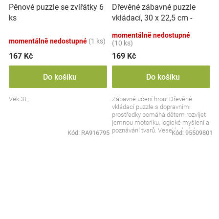
Dřevěné zábavné puzzle
Pěnové puzzle se zvířátky 6
vkládací, 30 x 22,5 cm -
ks
Dopravní prostředky
momentálně nedostupné
momentálně nedostupné
(1 ks)
(10 ks)
167 Kč
169 Kč
Do košíku
Do košíku
Věk:3+,
Zábavné učení hrou! Dřevěné
vkládací puzzle s dopravními
prostředky pomáhá dětem rozvíjet
jemnou motoriku, logické myšlení a
poznávání tvarů. Veselé obrázky
Kód:
RA916795
Kód:
95509801
autíček, lodí a...