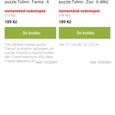
puzzle Tulimi - Farma - 6
puzzle Tulimi - Zoo - 6 dílků
dílků
momentálně nedostupné
momentálně nedostupné
(13 ks)
(16 ks)
189 Kč
189 Kč
Do košíku
Do košíku
Toto dřevěné vkládací puzzle
Věk: 3 +, rozměr: 22 x 22 cm
“Farma” je skvělým způsobem, jak
rozvíjet motoriku a logické myšlení
dětí. S šesti barevnými dílky, které
snadno zapadnou do vyřezávaných
Kód:
13122001
Kód:
13322001
otvorů,...