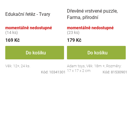
Dřevěné vrstvené puzzle,
Edukační řetěz - Tvary
Farma, přírodní
momentálně nedostupné
momentálně nedostupné
(14 ks)
(23 ks)
169 Kč
179 Kč
Do košíku
Do košíku
Věk: 12+, 24 ks.
Adam toys, Věk: 18m +, Rozměry:
17 x 17 x 2 cm
Kód:
10341301
Kód:
81530901