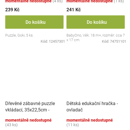
momentálně nedostupné
(4 ks)
momentálně nedostupné
(1 ks)
239 Kč
241 Kč
Do košíku
Do košíku
Puzzle, Goki, 5 ks.
BabyOno, Věk: 18 m+, rozměr: cca 7
x 17 cm.
Kód:
12457301
Kód:
74751101
Dřevěné zábavné puzzle
Dětská edukační hračka -
vkládací, 35x22,5cm -
ovladač
Dinosauři
momentálně nedostupné
momentálně nedostupné
(43 ks)
(11 ks)