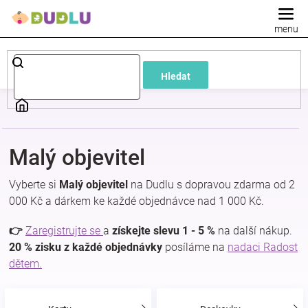
Přejít
na
obsah
Dětské
Hledat
a
kojenecké
Malý objevitel
oblečení
Vyberte si
Malý objevitel
na Dudlu s dopravou zdarma od 2
Pokojíček
000 Kč a dárkem ke každé objednávce nad 1 000 Kč.
👉
Zaregistrujte se
a
získejte slevu 1 - 5 %
na další nákup.
a
20 % zisku z každé objednávky
posíláme na
nadaci Radost
dětem.
kojenecká
výbava