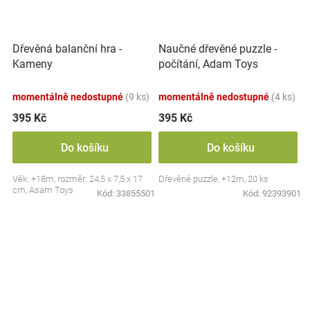
Dřevěná balanční hra -
Naučné dřevěné puzzle -
Kameny
počítání, Adam Toys
momentálně nedostupné
(9 ks)
momentálně nedostupné
(4 ks)
395 Kč
395 Kč
Do košíku
Do košíku
Věk: +18m, rozměr: 24,5 x 7,5 x 17
Dřevěné puzzle, +12m, 20 ks
cm, Asam Toys
Kód:
33855501
Kód:
92393901