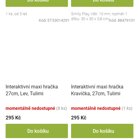
1 ks, od 3 let
Smily Play, Věk: 10 m+, rozměr 1
dílku: 30 x 30 x 0,8 cm
Kód:
ET33014291
Kód:
88479101
Interaktivní maxi hračka
Interaktivní maxi hračka
27cm, Lev, Tulimi
Kravička, 27cm, Tulimi
momentálně nedostupné
(8 ks)
momentálně nedostupné
(1 ks)
295 Kč
295 Kč
Do košíku
Do košíku