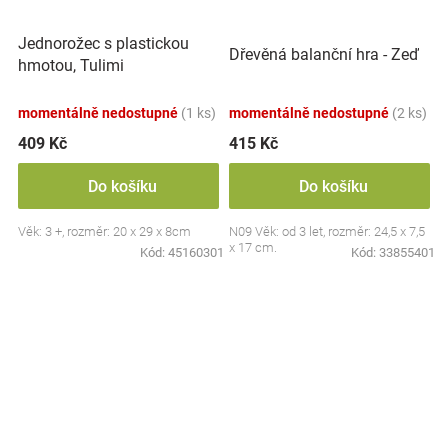
Jednorožec s plastickou
Dřevěná balanční hra - Zeď
hmotou, Tulimi
momentálně nedostupné
(1 ks)
momentálně nedostupné
(2 ks)
409 Kč
415 Kč
Do košíku
Do košíku
Věk: 3 +, rozměr: 20 x 29 x 8cm
N09 Věk: od 3 let, rozměr: 24,5 x 7,5
x 17 cm.
Kód:
45160301
Kód:
33855401