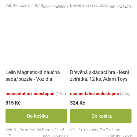
Věk 3+, rozměr: 19x18 cm
Dřevěné pexeso, Goki, 32 ks
Kód:
99455801
Kód:
12454701
Lelin Magnetická naučná
Dřevěná skládací hra - lesní
sada/puzzle - Vozidla
zvířátka, 12 ks, Adam Toys
momentálně nedostupné
(1 ks)
momentálně nedostupné
(4 ks)
315 Kč
324 Kč
Do košíku
Do košíku
Věk: 3+, Rozměry: 26,5 cm x 22 x 5
Věk: 3+, rozměry: 7 x 7 x 1 cm
cm
Kód:
83545501
Kód:
92579501