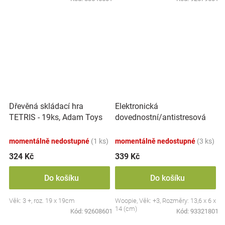
Elektronická
Dřevěná skládací hra
dovednostní/antistresová
TETRIS - 19ks, Adam Toys
hra Pop-it, Raketa, červená
momentálně nedostupné
(1 ks)
momentálně nedostupné
(3 ks)
324 Kč
339 Kč
Do košíku
Do košíku
Věk: 3 +, roz. 19 x 19cm
Woopie, Věk: +3, Rozměry: 13,6 x 6 x
14 (cm)
Kód:
92608601
Kód:
93321801