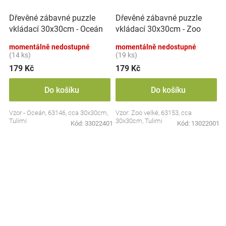
Dřevěné zábavné puzzle
Dřevěné zábavné puzzle
vkládací 30x30cm - Oceán
vkládací 30x30cm - Zoo
II.
velké
momentálně nedostupné
momentálně nedostupné
(14 ks)
(19 ks)
179 Kč
179 Kč
Do košíku
Do košíku
Vzor - Oceán, 63146, cca 30x30cm,
Vzor: Zoo velké, 63153, cca
Tulimi
30x30cm, Tulimi
Kód:
33022401
Kód:
13022001