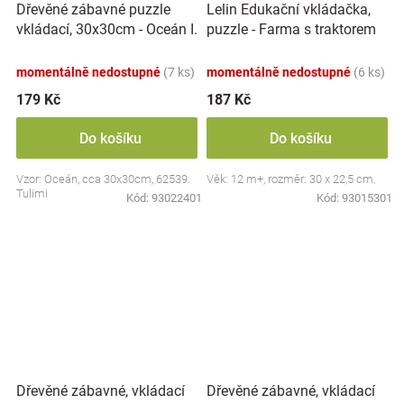
Dřevěné zábavné puzzle
Lelin Edukační vkládačka,
vkládací, 30x30cm - Oceán I.
puzzle - Farma s traktorem
momentálně nedostupné
(7 ks)
momentálně nedostupné
(6 ks)
179 Kč
187 Kč
Do košíku
Do košíku
Vzor: Oceán, cca 30x30cm, 62539.
Věk: 12 m+, rozměr: 30 x 22,5 cm.
Tulimi
Kód:
93022401
Kód:
93015301
Dřevěné zábavné, vkládací
Dřevěné zábavné, vkládací