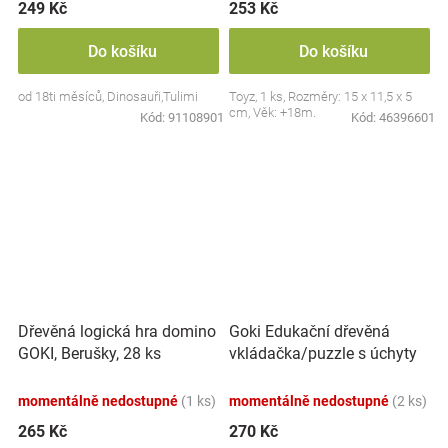
249 Kč
253 Kč
Do košíku
Do košíku
od 18ti měsíců, Dinosauři,Tulimi
Toyz, 1 ks, Rozměry: 15 x 11,5 x 5
cm, Věk: +18m.
Kód:
91108901
Kód:
46396601
Goki Edukační dřevěná
Dřevěná logická hra domino
vkládačka/puzzle s úchyty
GOKI, Berušky, 28 ks
Farma
momentálně nedostupné
(1 ks)
momentálně nedostupné
(2 ks)
265 Kč
270 Kč