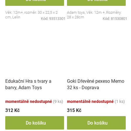
Věk: 12m+, rozměr: 30 x 22,5 x 2
Adam toys, Věk: 12m +, Rozměry:
cm, Lelin
28 x 28cm
Kód:
93513301
Kód:
81530801
Edukační Hra s tvary a
Goki Dřevěné pexeso Memo
barvy, Adam Toys
32 ks - Doprava
momentálně nedostupné
(9 ks)
momentálně nedostupné
(1 ks)
312 Kč
315 Kč
Do košíku
Do košíku