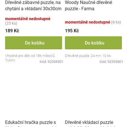
Dřevěné zábavné puzzle, na
Woody Naučné dřevěné
chytání a vkládaní 30x30cm
puzzle - Farma
- doprava
momentálně nedostupné
momentálně nedostupné
(6 ks)
(25 ks)
189 Kč
195 Kč
Do košíku
Do košíku
Vhodné pro děti od 18ti měsíců.
Dřevěné puzzle, 24 m+, 10 ks.
Tulimi
Kód:
92308501
Kód:
92393801
Dřevěné vkládací puzzle
Edukační hračka puzzle s