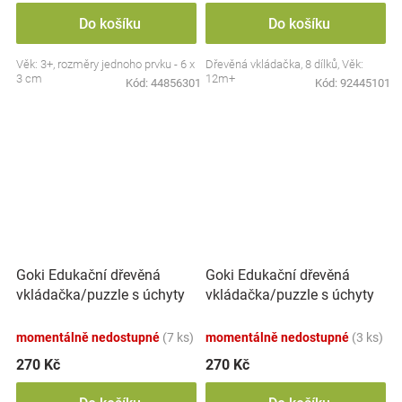
Do košíku
Do košíku
Věk: 3+, rozměry jednoho prvku - 6 x
Dřevěná vkládačka, 8 dílků, Věk:
3 cm
12m+
Kód:
44856301
Kód:
92445101
Goki Edukační dřevěná
Goki Edukační dřevěná
vkládačka/puzzle s úchyty
vkládačka/puzzle s úchyty
Lesní zvířátka
Mořský svět
momentálně nedostupné
(7 ks)
momentálně nedostupné
(3 ks)
270 Kč
270 Kč