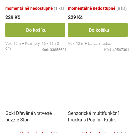
momentálně nedostupné
(1 ks)
momentálně nedostupné
(8 ks)
229 Kč
229 Kč
Do košíku
Do košíku
Věk: 12m + Rozměry: 16 x 11 x 2
Věk: 12 m+, barva: modrá.
cm
Kód:
33855601
Kód:
49567301
Goki Dřevěné vrstvené
Senzorická multifunkční
puzzle Slon
hračka s Pop In - Králík