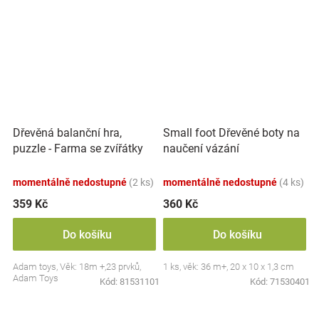
Dřevěná balanční hra,
Small foot Dřevěné boty na
puzzle - Farma se zvířátky
naučení vázání
momentálně nedostupné
(2 ks)
momentálně nedostupné
(4 ks)
359 Kč
360 Kč
Do košíku
Do košíku
Adam toys, Věk: 18m +,23 prvků,
1 ks, věk: 36 m+, 20 x 10 x 1,3 cm
Adam Toys
Kód:
81531101
Kód:
71530401