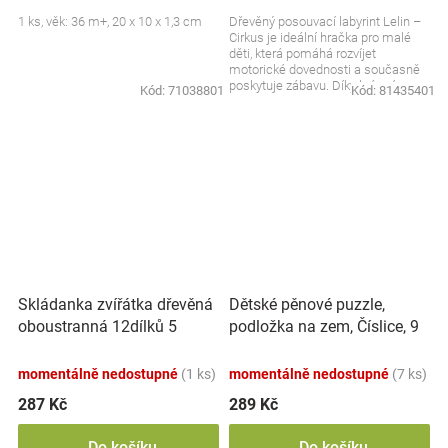
1 ks, věk: 36 m+, 20 x 10 x 1,3 cm
Dřevěný posouvací labyrint Lelin –
Cirkus je ideální hračka pro malé
děti, která pomáhá rozvíjet
motorické dovednosti a současně
poskytuje zábavu. Díky krásnému
Kód:
71038801
Kód:
81435401
motivem cirkusu...
Skládanka zvířátka dřevěná
Dětské pěnové puzzle,
oboustranná 12dílků 5
podložka na zem, Číslice, 9
zvířátek v krabičce
ks
17x12x1,5cm
momentálně nedostupné
(1 ks)
momentálně nedostupné
(7 ks)
287 Kč
289 Kč
Do košíku
Do košíku