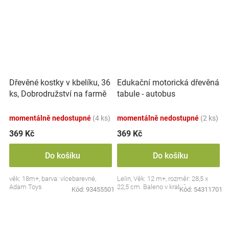
Dřevěné kostky v kbelíku, 36
Edukační motorická dřevěná
ks, Dobrodružství na farmě
tabule - autobus
momentálně nedostupné
(4 ks)
momentálně nedostupné
(2 ks)
369 Kč
369 Kč
Do košíku
Do košíku
věk: 18m+, barva: vícebarevné,
Lelin, Věk: 12 m+, rozměr: 28,5 x
Adam Toys
22,5 cm. Baleno v krabičce.
Kód:
93455501
Kód:
54311701