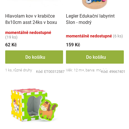
k
r
t
Značky
o
ů
Hlavolam kov v krabičce
Legler Edukační labyrint
d
Blog
8x10cm asst 24ks v boxu
Slon - modrý
u
k
momentálně nedostupné
momentálně nedostupné
(6 ks)
Hračkářství
t
(19 ks)
ů
62 Kč
159 Kč
Přihlášení
Do košíku
Do košíku
1 ks, různé druhy
Věk: 12 m+, barva: modrá
Kód:
ET00312587
Kód:
49667401