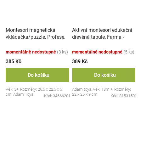
Montesori magnetická
Aktivní montesori edukační
vkládačka/puzzle, Profese,
dřevěná tabule, Farma -
povolání
červená
momentálně nedostupné
(3 ks)
momentálně nedostupné
(5 ks)
385 Kč
389 Kč
Do košíku
Do košíku
Věk: 3+, Rozměry: 26,5 x 22,5 x 5
Adam toys, Věk: 18m +, Rozměry:
cm, Adam Toys
22 x 25 x 9 cm
Kód:
34666201
Kód:
81531501