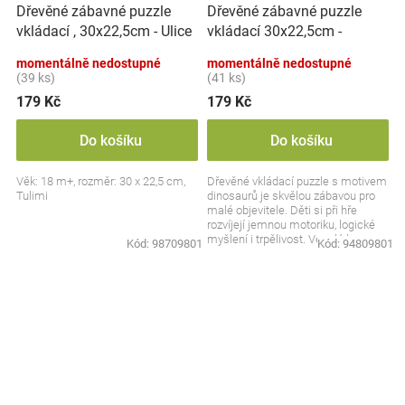
Dřevěné zábavné puzzle
Dřevěné zábavné puzzle
vkládací 30x22,5cm -
vkládací , 30x22,5cm - Ulice
Dinosauři
momentálně nedostupné
momentálně nedostupné
(39 ks)
(41 ks)
179 Kč
179 Kč
Do košíku
Do košíku
Věk: 18 m+, rozměr: 30 x 22,5 cm,
Dřevěné vkládací puzzle s motivem
Tulimi
dinosaurů je skvělou zábavou pro
malé objevitele. Děti si při hře
rozvíjejí jemnou motoriku, logické
myšlení i trpělivost. Veselé barvy a
Kód:
98709801
Kód:
94809801
hravý...