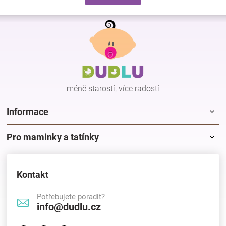
d
v
a
á
Z
c
n
á
í
í
p
p
r
a
v
t
k
í
y
méně starostí, více radostí
v
ý
p
Informace
i
s
Pro maminky a tatínky
u
Kontakt
Potřebujete poradit?
info@dudlu.cz