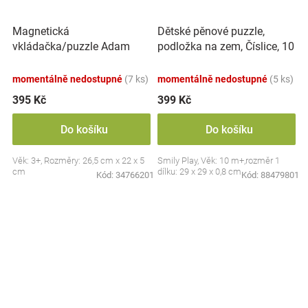
Magnetická
Dětské pěnové puzzle,
vkládačka/puzzle Adam
podložka na zem, Číslice, 10
Toys, Dinosaurus
ks
momentálně nedostupné
(7 ks)
momentálně nedostupné
(5 ks)
395 Kč
399 Kč
Do košíku
Do košíku
Věk: 3+, Rozměry: 26,5 cm x 22 x 5
Smily Play, Věk: 10 m+,rozměr 1
cm
dílku: 29 x 29 x 0,8 cm
Kód:
34766201
Kód:
88479801