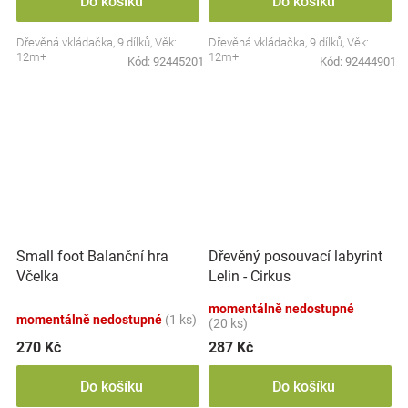
Do košíku
Do košíku
Dřevěná vkládačka, 9 dílků, Věk:
Dřevěná vkládačka, 9 dílků, Věk:
12m+
12m+
Kód:
92445201
Kód:
92444901
Small foot Balanční hra
Dřevěný posouvací labyrint
Včelka
Lelin - Cirkus
momentálně nedostupné
momentálně nedostupné
(1 ks)
(20 ks)
270 Kč
287 Kč
Do košíku
Do košíku