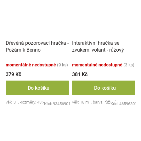
Dřevěná pozorovací hračka -
Interaktivní hračka se
Požárník Benno
zvukem, volant - růžový
momentálně nedostupné
(9 ks)
momentálně nedostupné
(3 ks)
379 Kč
381 Kč
Do košíku
Do košíku
věk: 3+, Rozměry: 43 x 8,5 x 11 cm.
věk: 18 m+, barva: růžová
Kód:
93456901
Kód:
46596301