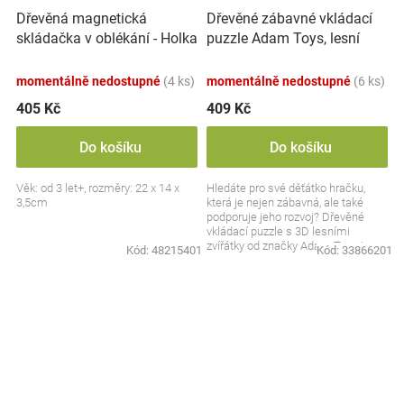
Dřevěná magnetická
Dřevěné zábavné vkládací
skládačka v oblékání - Holka
puzzle Adam Toys, lesní
a kluk
zvířátka 3D
momentálně nedostupné
(4 ks)
momentálně nedostupné
(6 ks)
405 Kč
409 Kč
Do košíku
Do košíku
Věk: od 3 let+, rozměry: 22 x 14 x
Hledáte pro své děťátko hračku,
3,5cm
která je nejen zábavná, ale také
podporuje jeho rozvoj? Dřevěné
vkládací puzzle s 3D lesními
zvířátky od značky Adam Toys je
Kód:
48215401
Kód:
33866201
skvělou volbou pro...