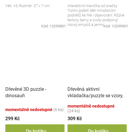
Věk: +3, Rozměr: 27 x 7 cm
Interaktivní kravička od značky
Tulimi potěší děti množstvím
podnětů ke hře i objevování. Různé
textury, barvy a zvuky podporují
rozvoj smyslů a jemné motoriky.
Kód:
13299801
Kód:
13299901
Měkké provedení...
Dřevěná aktivní
Dřevěné 3D puzzle -
vkládačka/puzzle se vzory,
dinosauři
přírodní
momentálně nedostupné
momentálně nedostupné
(6 ks)
(24 ks)
299 Kč
309 Kč
Do košíku
Do košíku