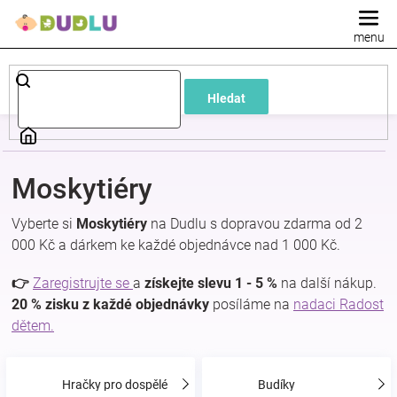
Přejít
na
obsah
Dětské
Hledat
a
kojenecké
Moskytiéry
oblečení
Vyberte si
Moskytiéry
na Dudlu s dopravou zdarma od 2
000 Kč a dárkem ke každé objednávce nad 1 000 Kč.
Pokojíček
👉
Zaregistrujte se
a
získejte slevu 1 - 5 %
na další nákup.
a
20 % zisku z každé objednávky
posíláme na
nadaci Radost
dětem.
kojenecká
Hračky pro dospělé
Budíky
výbava