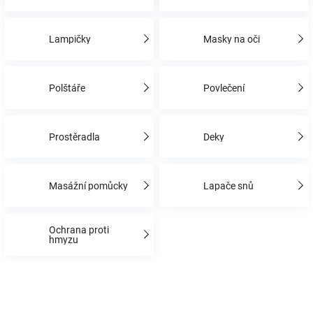
Hračky
Lampičky
Masky na oči
a
Polštáře
Povlečení
zábava
Prostěradla
Deky
pro
děti
Masážní pomůcky
Lapače snů
Těhotenské
Ochrana proti
hmyzu
oblečení
Novinky