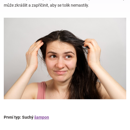
může zkrášlit a zapříčinit, aby se tolik nemastily.
Hračky
a
zábava
pro
děti
Těhotenské
oblečení
První typ: Suchý
šampon
Novinky