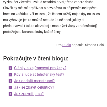
vyzkoušet více věcí. Pokud nezabírá první, třeba zabere druhá.
Člověk by měl mít trpělivost a nevzdávat to při prvním neúspěchu
hned na začátku. Věřím tomu, že časem každý najde tipy na to, co
mu vyhovuje, jen to možná nebude úplně hned, jak by si
představoval. I tak to ale za boj s mastnými vlasy zaručeně stojí,
protože jsou korunou krásy každé ženy.
Pro
Dudlu
napsala: Simona Holá
Pokračujte v čtení blogu:
Články a zajímavosti pro ženy?
Kdy si udělat těhotenský test?
Jak oddálit menstruaci?
Jak se zbavit celulitidy?
Jak zpevnit prsa?