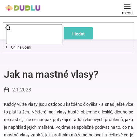
Přejít
na
obsah
Dětské
Hledat
a
Online učení
kojenecké
Jak na mastné vlasy?
oblečení
Pokojíček
2.1.2023
a
Každý ví, že vlasy jsou ozdobou každého člověka - a snad ještě více
to platí u žen. Některé mají vlasy husté, objemné a lesklé, dlouho se
nemastící, jiné se naopak potýkají s řadou vlasových problémů, jako
kojenecká
je například jejich maštění. Pojďme se společně podívat na to, co na
mastné vlasy zabírá, jak proti nim můžeme bojovat a celkově co je
výbava