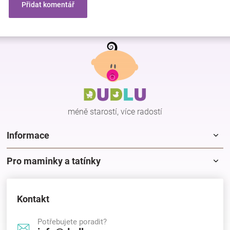
Přidat komentář
Z
á
p
a
t
í
méně starostí, více radostí
Informace
Pro maminky a tatínky
Kontakt
Potřebujete poradit?