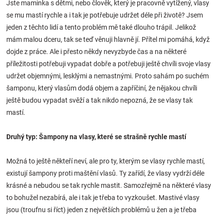
Jste maminka s dětmi, nebo člověk, který je pracovně vytížený, vlasy
Značky
se mu mastí rychle a i tak je potřebuje udržet déle při životě? Jsem
jeden z těchto lidí a tento problém mě také dlouho trápil. Jelikož
Blog
mám malou dceru, tak se teď věnuji hlavně jí. Přítel mi pomáhá, když
dojde z práce. Ale i přesto někdy nevyzbyde čas a na některé
Hračkářství
příležitosti potřebuji vypadat dobře a potřebuji ještě chvíli svoje vlasy
udržet objemnými, lesklými a nemastnými. Proto sahám po suchém
Přihlášení
šamponu, který vlasům dodá objem a zapříčiní, že nějakou chvíli
ještě budou vypadat svěží a tak nikdo nepozná, že se vlasy tak
mastí.
Druhý typ: Šampony na vlasy, které se strašně rychle mastí
Možná to ještě někteří neví, ale pro ty, kterým se vlasy rychle mastí,
existují šampony proti maštění vlasů. Ty zařídí, že vlasy vydrží déle
krásné a nebudou se tak rychle mastit. Samozřejmě na některé vlasy
to bohužel nezabírá, ale i tak je třeba to vyzkoušet. Mastivé vlasy
jsou (troufnu si říct) jeden z největších problémů u žen a je třeba