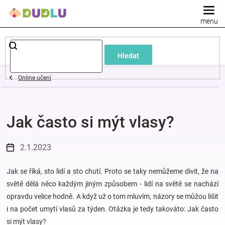
Přejít
na
obsah
Dětské
Hledat
a
Online učení
kojenecké
Jak často si mýt vlasy?
oblečení
Pokojíček
2.1.2023
a
Jak se říká, sto lidí a sto chutí. Proto se taky nemůžeme divit, že na
světě dělá něco každým jiným způsobem - lidí na světě se nachází
opravdu velice hodně. A když už o tom mluvím, názory se můžou lišit
kojenecká
i na počet umytí vlasů za týden. Otázka je tedy takováto: Jak často
si mýt vlasy?
výbava