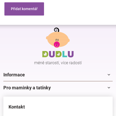
Přidat komentář
Z
á
p
a
t
í
méně starostí, více radostí
Informace
Pro maminky a tatínky
Kontakt