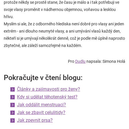
protože někdy se prostě stane, že času je málo a i tak potřebuji ve
svoje vlasy proměnit v nádhernou objemnou, voňavou a lesklou
hřívu.
Myslím si ale, že z odborného hlediska není dobré pro vlasy ani jeden
extrém - ani dlouho neumyté vlasy, a ani umývání vlasů každý den,
někteří si je umývají několikrát denně, což je podle mě úplně naprosto
zbytečné, ale záleží samozřejmě na každém.
Pro
Dudlu
napsala: Simona Holá
Pokračujte v čtení blogu:
Články a zajímavosti pro ženy?
Kdy si udělat těhotenský test?
Jak oddálit menstruaci?
Jak se zbavit celulitidy?
Jak zpevnit prsa?