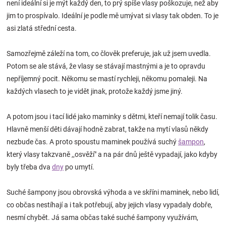
není ideální si je mýt každý den, to prý spíše vlasy poškozuje, než aby
Značky
jim to prospívalo. Ideální je podle mě umývat si vlasy tak obden. To je
asi zlatá střední cesta.
Blog
Samozřejmě záleží na tom, co člověk preferuje, jak už jsem uvedla.
Hračkářství
Potom se ale stává, že vlasy se stávají mastnými a je to opravdu
nepříjemný pocit. Někomu se mastí rychleji, někomu pomaleji. Na
Přihlášení
každých vlasech to je vidět jinak, protože každý jsme jiný.
A potom jsou i tací lidé jako maminky s dětmi, kteří nemají tolik času.
Hlavně menší děti dávají hodně zabrat, takže na mytí vlasů někdy
nezbude čas. A proto spoustu maminek používá suchý
šampon
,
který vlasy takzvaně ,,osvěží" a na pár dnů ještě vypadají, jako kdyby
byly třeba dva
dny
po umytí.
Suché šampony jsou obrovská výhoda a ve skříni maminek, nebo lidí,
co občas nestíhají a i tak potřebují, aby jejich vlasy vypadaly dobře,
nesmí chybět. Já sama občas také suché šampony využívám,