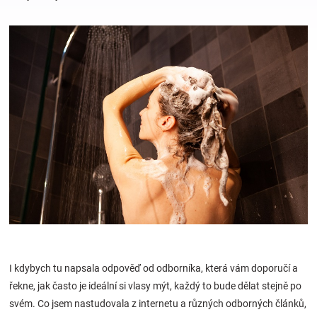
Hračky
a
zábava
pro
děti
Těhotenské
oblečení
I kdybych tu napsala odpověď od odborníka, která vám doporučí a
řekne, jak často je ideální si vlasy mýt, každý to bude dělat stejně po
Novinky
svém. Co jsem nastudovala z internetu a různých odborných článků,