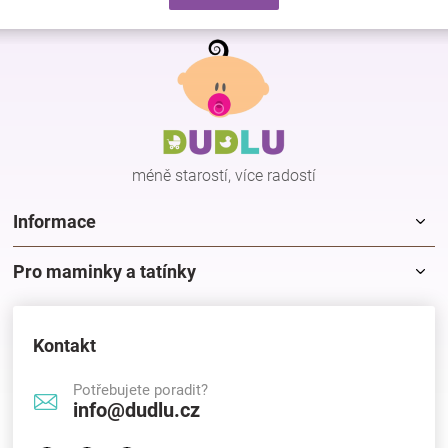
d
v
a
á
Z
c
n
á
í
í
p
p
r
a
v
t
k
í
y
méně starostí, více radostí
v
ý
p
Informace
i
s
Pro maminky a tatínky
u
Kontakt
Potřebujete poradit?
info@dudlu.cz