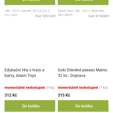
Věk: 12m+, rozměr: 30 x 22,5 x 2
Adam toys, Věk: 12m +, Rozměry:
cm, Lelin
28 x 28cm
Kód:
93513301
Kód:
81530801
Edukační Hra s tvary a
Goki Dřevěné pexeso Memo
barvy, Adam Toys
32 ks - Doprava
momentálně nedostupné
(9 ks)
momentálně nedostupné
(1 ks)
312 Kč
315 Kč
Do košíku
Do košíku