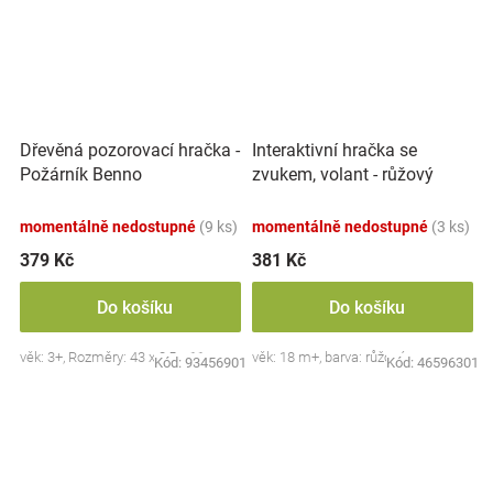
Dřevěná pozorovací hračka -
Interaktivní hračka se
Požárník Benno
zvukem, volant - růžový
momentálně nedostupné
(9 ks)
momentálně nedostupné
(3 ks)
379 Kč
381 Kč
Do košíku
Do košíku
věk: 3+, Rozměry: 43 x 8,5 x 11 cm.
věk: 18 m+, barva: růžová
Kód:
93456901
Kód:
46596301