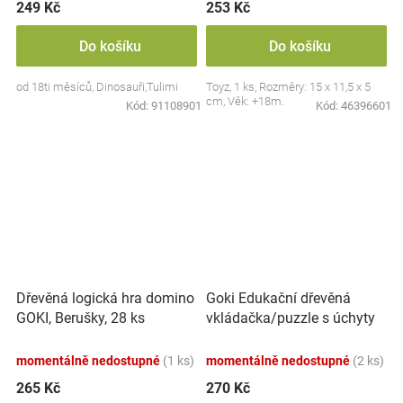
249 Kč
253 Kč
Do košíku
Do košíku
od 18ti měsíců, Dinosauři,Tulimi
Toyz, 1 ks, Rozměry: 15 x 11,5 x 5
cm, Věk: +18m.
Kód:
91108901
Kód:
46396601
Goki Edukační dřevěná
Dřevěná logická hra domino
vkládačka/puzzle s úchyty
GOKI, Berušky, 28 ks
Farma
momentálně nedostupné
(1 ks)
momentálně nedostupné
(2 ks)
265 Kč
270 Kč