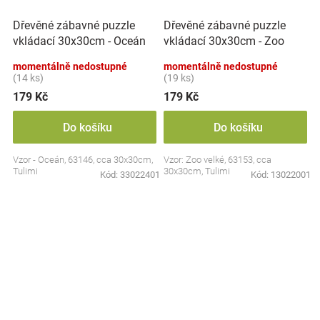
Dřevěné zábavné puzzle
Dřevěné zábavné puzzle
vkládací 30x30cm - Oceán
vkládací 30x30cm - Zoo
II.
velké
momentálně nedostupné
momentálně nedostupné
(14 ks)
(19 ks)
179 Kč
179 Kč
Do košíku
Do košíku
Vzor - Oceán, 63146, cca 30x30cm,
Vzor: Zoo velké, 63153, cca
Tulimi
30x30cm, Tulimi
Kód:
33022401
Kód:
13022001