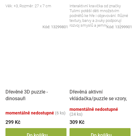
Věk: +3, Rozměr: 27 x 7 cm
Interaktivní kravička od značky
Tulimi potěší děti množstvím
podnětů ke hře i objevování. Různé
textury, barvy a zvuky podporují
rozvoj smyslů a jemné motoriky.
Kód:
13299801
Kód:
13299901
Měkké provedení...
Dřevěná aktivní
Dřevěné 3D puzzle -
vkládačka/puzzle se vzory,
dinosauři
přírodní
momentálně nedostupné
momentálně nedostupné
(6 ks)
(24 ks)
299 Kč
309 Kč
Do košíku
Do košíku