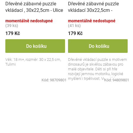
Dřevěné zábavné puzzle
Dřevěné zábavné puzzle
vkládací 30x22,5cm -
vkládací , 30x22,5cm - Ulice
Dinosauři
momentálně nedostupné
momentálně nedostupné
(39 ks)
(41 ks)
179 Kč
179 Kč
Do košíku
Do košíku
Věk: 18 m+, rozměr: 30 x 22,5 cm,
Dřevěné vkládací puzzle s motivem
Tulimi
dinosaurů je skvělou zábavou pro
malé objevitele. Děti si při hře
rozvíjejí jemnou motoriku, logické
myšlení i trpělivost. Veselé barvy a
Kód:
98709801
Kód:
94809801
hravý...