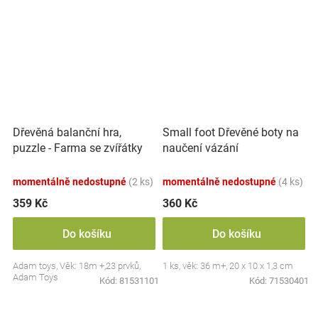
Dřevěná balanční hra,
Small foot Dřevěné boty na
puzzle - Farma se zvířátky
naučení vázání
momentálně nedostupné
(2 ks)
momentálně nedostupné
(4 ks)
359 Kč
360 Kč
Do košíku
Do košíku
Adam toys, Věk: 18m +,23 prvků,
1 ks, věk: 36 m+, 20 x 10 x 1,3 cm
Adam Toys
Kód:
81531101
Kód:
71530401