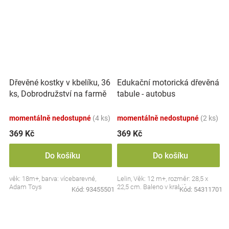
Dřevěné kostky v kbelíku, 36
Edukační motorická dřevěná
ks, Dobrodružství na farmě
tabule - autobus
momentálně nedostupné
(4 ks)
momentálně nedostupné
(2 ks)
369 Kč
369 Kč
Do košíku
Do košíku
věk: 18m+, barva: vícebarevné,
Lelin, Věk: 12 m+, rozměr: 28,5 x
Adam Toys
22,5 cm. Baleno v krabičce.
Kód:
93455501
Kód:
54311701