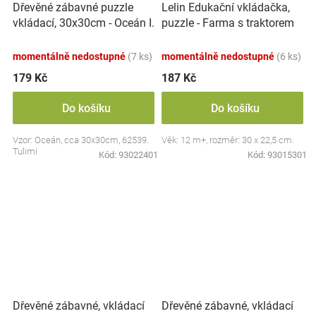
Dřevěné zábavné puzzle
Lelin Edukační vkládačka,
vkládací, 30x30cm - Oceán I.
puzzle - Farma s traktorem
momentálně nedostupné
(7 ks)
momentálně nedostupné
(6 ks)
179 Kč
187 Kč
Do košíku
Do košíku
Vzor: Oceán, cca 30x30cm, 62539.
Věk: 12 m+, rozměr: 30 x 22,5 cm.
Tulimi
Kód:
93022401
Kód:
93015301
Dřevěné zábavné, vkládací
Dřevěné zábavné, vkládací