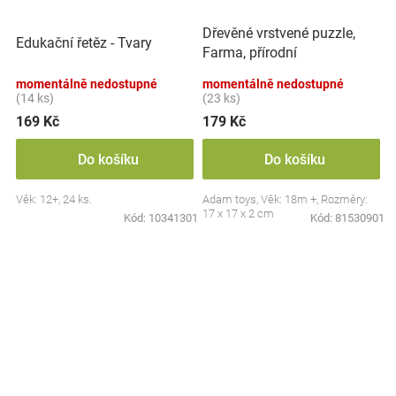
Dřevěné vrstvené puzzle,
Edukační řetěz - Tvary
Farma, přírodní
momentálně nedostupné
momentálně nedostupné
(14 ks)
(23 ks)
169 Kč
179 Kč
Do košíku
Do košíku
Věk: 12+, 24 ks.
Adam toys, Věk: 18m +, Rozměry:
17 x 17 x 2 cm
Kód:
10341301
Kód:
81530901