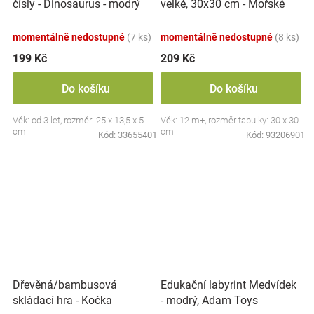
velké, 30x30 cm - Mořské
čísly - Dinosaurus - modrý
zvířátka
momentálně nedostupné
(7 ks)
momentálně nedostupné
(8 ks)
199 Kč
209 Kč
Do košíku
Do košíku
Věk: od 3 let, rozměr: 25 x 13,5 x 5
Věk: 12 m+, rozměr tabulky: 30 x 30
cm
cm
Kód:
33655401
Kód:
93206901
Dřevěná/bambusová
Edukační labyrint Medvídek
skládací hra - Kočka
- modrý, Adam Toys