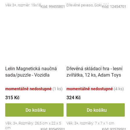
Věk 3+, rozměr: 19x18 cm
Dřevěné pexeso, Goki, 32 ks
Kód:
99455801
Kód:
12454701
Lelin Magnetická naučná
Dřevěná skládací hra - lesní
sada/puzzle - Vozidla
zvířátka, 12 ks, Adam Toys
momentálně nedostupné
(1 ks)
momentálně nedostupné
(4 ks)
315 Kč
324 Kč
Do košíku
Do košíku
Věk: 3+, Rozměry: 26,5 cm x 22 x 5
Věk: 3+, rozměry: 7 x 7 x 1 cm
cm
Kód:
83545501
Kód:
92579501