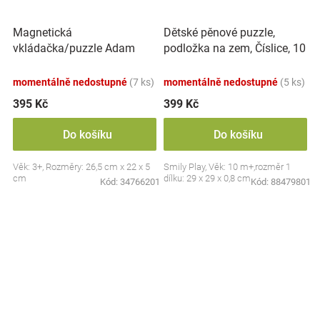
Magnetická
Dětské pěnové puzzle,
vkládačka/puzzle Adam
podložka na zem, Číslice, 10
Toys, Dinosaurus
ks
momentálně nedostupné
(7 ks)
momentálně nedostupné
(5 ks)
395 Kč
399 Kč
Do košíku
Do košíku
Věk: 3+, Rozměry: 26,5 cm x 22 x 5
Smily Play, Věk: 10 m+,rozměr 1
cm
dílku: 29 x 29 x 0,8 cm
Kód:
34766201
Kód:
88479801