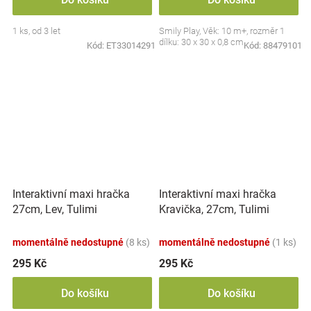
1 ks, od 3 let
Smily Play, Věk: 10 m+, rozměr 1
dílku: 30 x 30 x 0,8 cm
Kód:
ET33014291
Kód:
88479101
Interaktivní maxi hračka
Interaktivní maxi hračka
27cm, Lev, Tulimi
Kravička, 27cm, Tulimi
momentálně nedostupné
(8 ks)
momentálně nedostupné
(1 ks)
295 Kč
295 Kč
Do košíku
Do košíku