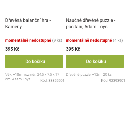
Dřevěná balanční hra -
Naučné dřevěné puzzle -
Kameny
počítání, Adam Toys
momentálně nedostupné
(9 ks)
momentálně nedostupné
(4 ks)
395 Kč
395 Kč
Do košíku
Do košíku
Věk: +18m, rozměr: 24,5 x 7,5 x 17
Dřevěné puzzle, +12m, 20 ks
cm, Asam Toys
Kód:
33855501
Kód:
92393901