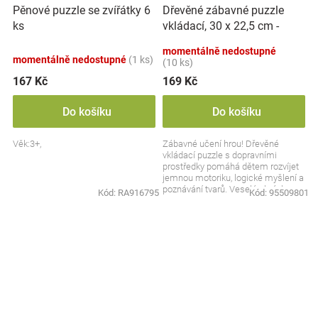
Dřevěné zábavné puzzle
Pěnové puzzle se zvířátky 6
vkládací, 30 x 22,5 cm -
ks
Dopravní prostředky
momentálně nedostupné
momentálně nedostupné
(1 ks)
(10 ks)
167 Kč
169 Kč
Do košíku
Do košíku
Věk:3+,
Zábavné učení hrou! Dřevěné
vkládací puzzle s dopravními
prostředky pomáhá dětem rozvíjet
jemnou motoriku, logické myšlení a
poznávání tvarů. Veselé obrázky
Kód:
RA916795
Kód:
95509801
autíček, lodí a...