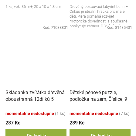
1 ks, věk: 36 m+, 20 x 10 x 1,3 cm
Dřevěný posouvací labyrint Lelin –
Cirkus je ideální hračka pro malé
děti, která pomáhá rozvíjet
motorické dovednosti a současně
poskytuje zábavu. Díky krásnému
Kód:
71038801
Kód:
81435401
motivem cirkusu...
Skládanka zvířátka dřevěná
Dětské pěnové puzzle,
oboustranná 12dílků 5
podložka na zem, Číslice, 9
zvířátek v krabičce
ks
17x12x1,5cm
momentálně nedostupné
(1 ks)
momentálně nedostupné
(7 ks)
287 Kč
289 Kč
Do košíku
Do košíku