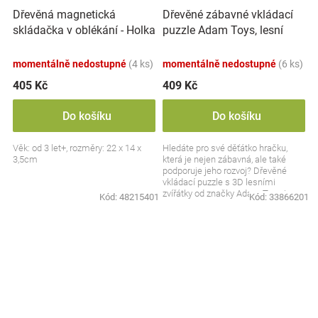
Dřevěná magnetická
Dřevěné zábavné vkládací
skládačka v oblékání - Holka
puzzle Adam Toys, lesní
a kluk
zvířátka 3D
momentálně nedostupné
(4 ks)
momentálně nedostupné
(6 ks)
405 Kč
409 Kč
Do košíku
Do košíku
Věk: od 3 let+, rozměry: 22 x 14 x
Hledáte pro své děťátko hračku,
3,5cm
která je nejen zábavná, ale také
podporuje jeho rozvoj? Dřevěné
vkládací puzzle s 3D lesními
zvířátky od značky Adam Toys je
Kód:
48215401
Kód:
33866201
skvělou volbou pro...