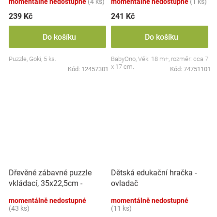
momentálně nedostupné
(4 ks)
momentálně nedostupné
(1 ks)
239 Kč
241 Kč
Do košíku
Do košíku
Puzzle, Goki, 5 ks.
BabyOno, Věk: 18 m+, rozměr: cca 7
x 17 cm.
Kód:
12457301
Kód:
74751101
Dřevěné zábavné puzzle
Dětská edukační hračka -
vkládací, 35x22,5cm -
ovladač
Dinosauři
momentálně nedostupné
momentálně nedostupné
(43 ks)
(11 ks)