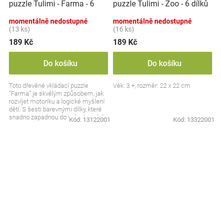
puzzle Tulimi - Farma - 6
puzzle Tulimi - Zoo - 6 dílků
dílků
momentálně nedostupné
momentálně nedostupné
(13 ks)
(16 ks)
189 Kč
189 Kč
Do košíku
Do košíku
Toto dřevěné vkládací puzzle
Věk: 3 +, rozměr: 22 x 22 cm
“Farma” je skvělým způsobem, jak
rozvíjet motoriku a logické myšlení
dětí. S šesti barevnými dílky, které
snadno zapadnou do vyřezávaných
Kód:
13122001
Kód:
13322001
otvorů,...