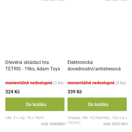
Elektronická
Dřevěná skládací hra
dovednostní/antistresová
TETRIS - 19ks, Adam Toys
hra Pop-it, Raketa, červená
momentálně nedostupné
(1 ks)
momentálně nedostupné
(3 ks)
324 Kč
339 Kč
Do košíku
Do košíku
Věk: 3 +, roz. 19 x 19cm
Woopie, Věk: +3, Rozměry: 13,6 x 6 x
14 (cm)
Kód:
92608601
Kód:
93321801