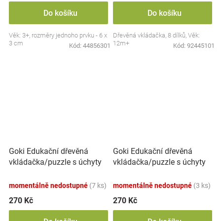
Do košíku
Do košíku
Věk: 3+, rozměry jednoho prvku - 6 x
Dřevěná vkládačka, 8 dílků, Věk:
3 cm
12m+
Kód:
44856301
Kód:
92445101
Goki Edukační dřevěná
Goki Edukační dřevěná
vkládačka/puzzle s úchyty
vkládačka/puzzle s úchyty
Lesní zvířátka
Mořský svět
momentálně nedostupné
(7 ks)
momentálně nedostupné
(3 ks)
270 Kč
270 Kč