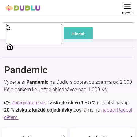
Přejít
na
obsah
Dětské
Hledat
a
kojenecké
Pandemic
oblečení
Vyberte si
Pandemic
na Dudlu s dopravou zdarma od 2 000
Pokojíček
Kč a dárkem ke každé objednávce nad 1 000 Kč.
👉
Zaregistrujte se
a
získejte slevu 1 - 5 %
na další nákup.
a
20 % zisku z každé objednávky
posíláme na
nadaci Radost
dětem.
kojenecká
výbava