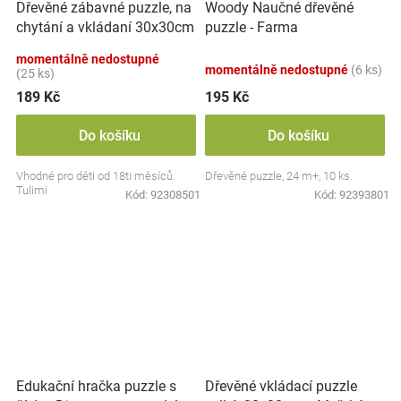
Dřevěné zábavné puzzle, na
Woody Naučné dřevěné
chytání a vkládaní 30x30cm
puzzle - Farma
- doprava
momentálně nedostupné
momentálně nedostupné
(6 ks)
(25 ks)
189 Kč
195 Kč
Do košíku
Do košíku
Vhodné pro děti od 18ti měsíců.
Dřevěné puzzle, 24 m+, 10 ks.
Tulimi
Kód:
92308501
Kód:
92393801
Dřevěné vkládací puzzle
Edukační hračka puzzle s