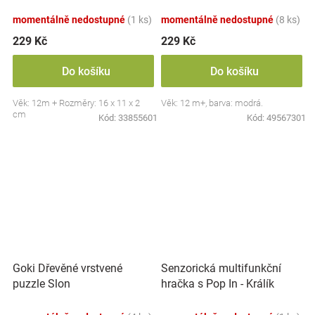
momentálně nedostupné
(1 ks)
momentálně nedostupné
(8 ks)
229 Kč
229 Kč
Do košíku
Do košíku
Věk: 12m + Rozměry: 16 x 11 x 2
Věk: 12 m+, barva: modrá.
cm
Kód:
33855601
Kód:
49567301
Goki Dřevěné vrstvené
Senzorická multifunkční
puzzle Slon
hračka s Pop In - Králík