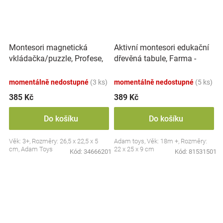
Montesori magnetická
Aktivní montesori edukační
vkládačka/puzzle, Profese,
dřevěná tabule, Farma -
povolání
červená
momentálně nedostupné
(3 ks)
momentálně nedostupné
(5 ks)
385 Kč
389 Kč
Do košíku
Do košíku
Věk: 3+, Rozměry: 26,5 x 22,5 x 5
Adam toys, Věk: 18m +, Rozměry:
cm, Adam Toys
22 x 25 x 9 cm
Kód:
34666201
Kód:
81531501