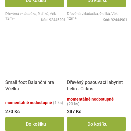
Do košíku
Do košíku
Dřevěná vkládačka, 9 dílků, Věk:
Dřevěná vkládačka, 9 dílků, Věk:
12m+
12m+
Kód:
92445201
Kód:
92444901
Small foot Balanční hra
Dřevěný posouvací labyrint
Včelka
Lelin - Cirkus
momentálně nedostupné
momentálně nedostupné
(1 ks)
(20 ks)
270 Kč
287 Kč
Do košíku
Do košíku