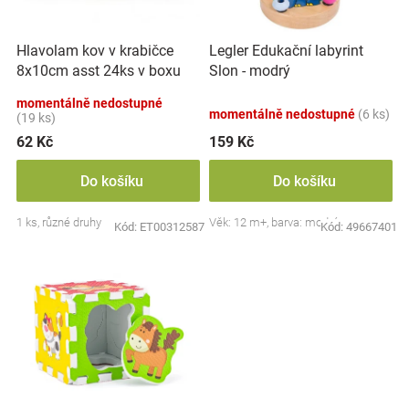
k
r
t
Značky
o
ů
Hlavolam kov v krabičce
Legler Edukační labyrint
d
Blog
8x10cm asst 24ks v boxu
Slon - modrý
u
k
momentálně nedostupné
momentálně nedostupné
(6 ks)
Hračkářství
t
(19 ks)
ů
62 Kč
159 Kč
Přihlášení
Do košíku
Do košíku
1 ks, různé druhy
Věk: 12 m+, barva: modrá
Kód:
ET00312587
Kód:
49667401