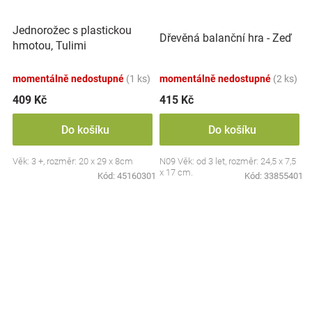
Jednorožec s plastickou
Dřevěná balanční hra - Zeď
hmotou, Tulimi
momentálně nedostupné
(1 ks)
momentálně nedostupné
(2 ks)
409 Kč
415 Kč
Do košíku
Do košíku
Věk: 3 +, rozměr: 20 x 29 x 8cm
N09 Věk: od 3 let, rozměr: 24,5 x 7,5
x 17 cm.
Kód:
45160301
Kód:
33855401