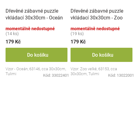
Dřevěné zábavné puzzle
Dřevěné zábavné puzzle
vkládací 30x30cm - Oceán
vkládací 30x30cm - Zoo
II.
velké
momentálně nedostupné
momentálně nedostupné
(14 ks)
(19 ks)
179 Kč
179 Kč
Do košíku
Do košíku
Vzor - Oceán, 63146, cca 30x30cm,
Vzor: Zoo velké, 63153, cca
Tulimi
30x30cm, Tulimi
Kód:
33022401
Kód:
13022001