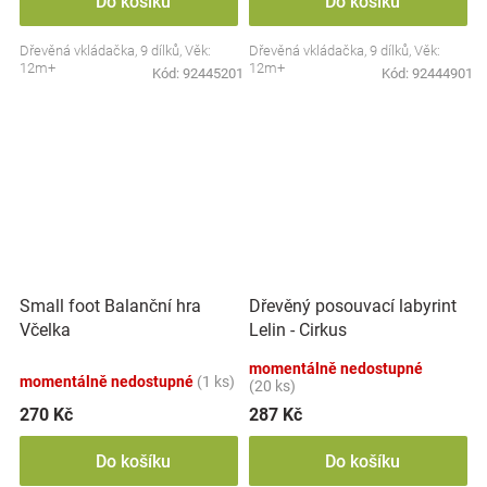
Do košíku
Do košíku
Dřevěná vkládačka, 9 dílků, Věk:
Dřevěná vkládačka, 9 dílků, Věk:
12m+
12m+
Kód:
92445201
Kód:
92444901
Small foot Balanční hra
Dřevěný posouvací labyrint
Včelka
Lelin - Cirkus
momentálně nedostupné
momentálně nedostupné
(1 ks)
(20 ks)
270 Kč
287 Kč
Do košíku
Do košíku