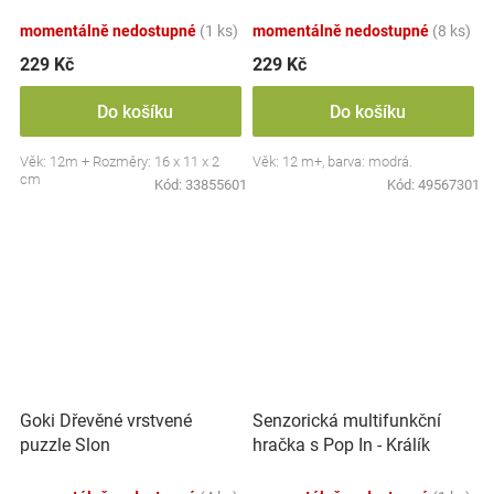
momentálně nedostupné
(1 ks)
momentálně nedostupné
(8 ks)
229 Kč
229 Kč
Do košíku
Do košíku
Věk: 12m + Rozměry: 16 x 11 x 2
Věk: 12 m+, barva: modrá.
cm
Kód:
33855601
Kód:
49567301
Goki Dřevěné vrstvené
Senzorická multifunkční
puzzle Slon
hračka s Pop In - Králík