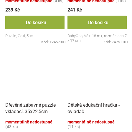
momentálně nedostupné
(4 ks)
momentálně nedostupné
(1 ks)
239 Kč
241 Kč
Do košíku
Do košíku
Puzzle, Goki, 5 ks.
BabyOno, Věk: 18 m+, rozměr: cca 7
x 17 cm.
Kód:
12457301
Kód:
74751101
Dřevěné zábavné puzzle
Dětská edukační hračka -
vkládací, 35x22,5cm -
ovladač
Dinosauři
momentálně nedostupné
momentálně nedostupné
(43 ks)
(11 ks)