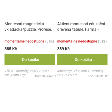
Montesori magnetická
Aktivní montesori edukační
vkládačka/puzzle, Profese,
dřevěná tabule, Farma -
povolání
červená
momentálně nedostupné
(3 ks)
momentálně nedostupné
(5 ks)
385 Kč
389 Kč
Do košíku
Do košíku
Věk: 3+, Rozměry: 26,5 x 22,5 x 5
Adam toys, Věk: 18m +, Rozměry:
cm, Adam Toys
22 x 25 x 9 cm
Kód:
34666201
Kód:
81531501