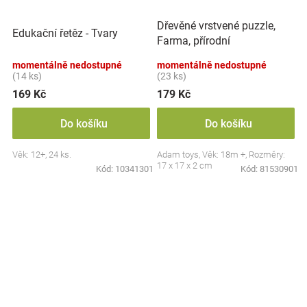
Dřevěné vrstvené puzzle,
Edukační řetěz - Tvary
Farma, přírodní
momentálně nedostupné
momentálně nedostupné
(14 ks)
(23 ks)
169 Kč
179 Kč
Do košíku
Do košíku
Věk: 12+, 24 ks.
Adam toys, Věk: 18m +, Rozměry:
17 x 17 x 2 cm
Kód:
10341301
Kód:
81530901