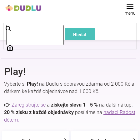
Přejít
na
obsah
Dětské
Hledat
a
kojenecké
Play!
oblečení
Vyberte si
Play!
na Dudlu s dopravou zdarma od 2 000 Kč a
Pokojíček
dárkem ke každé objednávce nad 1 000 Kč.
👉
Zaregistrujte se
a
získejte slevu 1 - 5 %
na další nákup.
a
20 % zisku z každé objednávky
posíláme na
nadaci Radost
dětem.
kojenecká
výbava