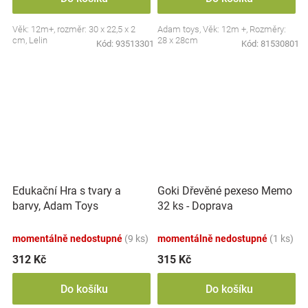
Věk: 12m+, rozměr: 30 x 22,5 x 2
Adam toys, Věk: 12m +, Rozměry:
cm, Lelin
28 x 28cm
Kód:
93513301
Kód:
81530801
Edukační Hra s tvary a
Goki Dřevěné pexeso Memo
barvy, Adam Toys
32 ks - Doprava
momentálně nedostupné
(9 ks)
momentálně nedostupné
(1 ks)
312 Kč
315 Kč
Do košíku
Do košíku