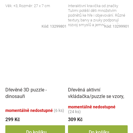
Věk: +3, Rozměr: 27 x 7 cm
Interaktivní kravička od značky
Tulimi potěší děti množstvím
podnětů ke hře i objevování. Různé
textury, barvy a zvuky podporují
rozvoj smyslů a jemné motoriky.
Kód:
13299801
Kód:
13299901
Měkké provedení...
Dřevěná aktivní
Dřevěné 3D puzzle -
vkládačka/puzzle se vzory,
dinosauři
přírodní
momentálně nedostupné
momentálně nedostupné
(6 ks)
(24 ks)
299 Kč
309 Kč
Do košíku
Do košíku