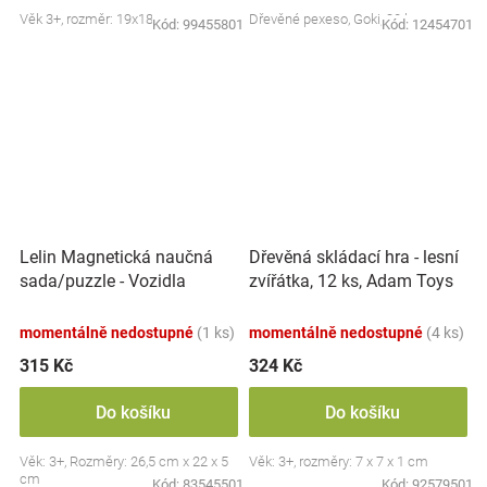
Věk 3+, rozměr: 19x18 cm
Dřevěné pexeso, Goki, 32 ks
Kód:
99455801
Kód:
12454701
Lelin Magnetická naučná
Dřevěná skládací hra - lesní
sada/puzzle - Vozidla
zvířátka, 12 ks, Adam Toys
momentálně nedostupné
(1 ks)
momentálně nedostupné
(4 ks)
315 Kč
324 Kč
Do košíku
Do košíku
Věk: 3+, Rozměry: 26,5 cm x 22 x 5
Věk: 3+, rozměry: 7 x 7 x 1 cm
cm
Kód:
83545501
Kód:
92579501