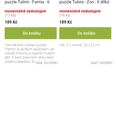
puzzle Tulimi - Farma - 6
puzzle Tulimi - Zoo - 6 dílků
dílků
momentálně nedostupné
momentálně nedostupné
(13 ks)
(16 ks)
189 Kč
189 Kč
Do košíku
Do košíku
Toto dřevěné vkládací puzzle
Věk: 3 +, rozměr: 22 x 22 cm
“Farma” je skvělým způsobem, jak
rozvíjet motoriku a logické myšlení
dětí. S šesti barevnými dílky, které
snadno zapadnou do vyřezávaných
Kód:
13122001
Kód:
13322001
otvorů,...