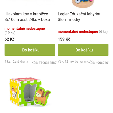
k
r
t
Značky
o
ů
Hlavolam kov v krabičce
Legler Edukační labyrint
d
Blog
8x10cm asst 24ks v boxu
Slon - modrý
u
k
momentálně nedostupné
momentálně nedostupné
(6 ks)
Hračkářství
t
(19 ks)
ů
62 Kč
159 Kč
Přihlášení
Do košíku
Do košíku
1 ks, různé druhy
Věk: 12 m+, barva: modrá
Kód:
ET00312587
Kód:
49667401