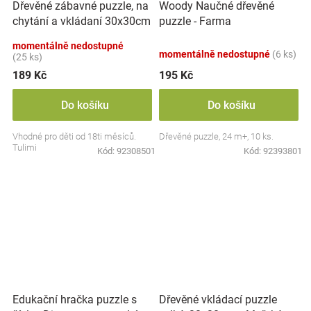
Dřevěné zábavné puzzle, na
Woody Naučné dřevěné
chytání a vkládaní 30x30cm
puzzle - Farma
- doprava
momentálně nedostupné
momentálně nedostupné
(6 ks)
(25 ks)
189 Kč
195 Kč
Do košíku
Do košíku
Vhodné pro děti od 18ti měsíců.
Dřevěné puzzle, 24 m+, 10 ks.
Tulimi
Kód:
92308501
Kód:
92393801
Dřevěné vkládací puzzle
Edukační hračka puzzle s