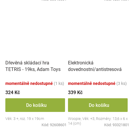
Elektronická
Dřevěná skládací hra
dovednostní/antistresová
TETRIS - 19ks, Adam Toys
hra Pop-it, Raketa, červená
momentálně nedostupné
(1 ks)
momentálně nedostupné
(3 ks)
324 Kč
339 Kč
Do košíku
Do košíku
Věk: 3 +, roz. 19 x 19cm
Woopie, Věk: +3, Rozměry: 13,6 x 6 x
14 (cm)
Kód:
92608601
Kód:
93321801