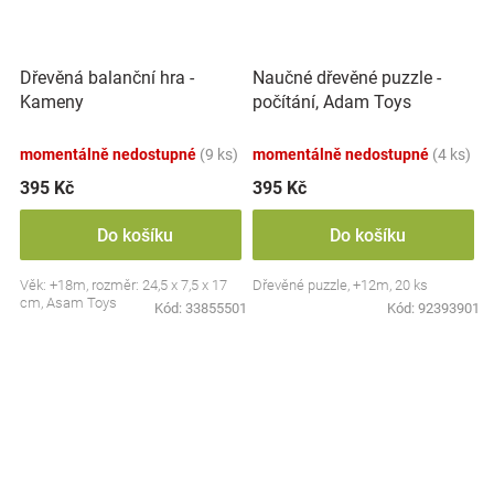
Dřevěná balanční hra -
Naučné dřevěné puzzle -
Kameny
počítání, Adam Toys
momentálně nedostupné
(9 ks)
momentálně nedostupné
(4 ks)
395 Kč
395 Kč
Do košíku
Do košíku
Věk: +18m, rozměr: 24,5 x 7,5 x 17
Dřevěné puzzle, +12m, 20 ks
cm, Asam Toys
Kód:
33855501
Kód:
92393901