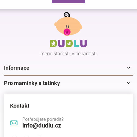
d
v
a
á
Z
c
n
á
í
í
p
p
r
a
v
t
k
í
y
méně starostí, více radostí
v
ý
p
Informace
i
s
Pro maminky a tatínky
u
Kontakt
Potřebujete poradit?
info@dudlu.cz