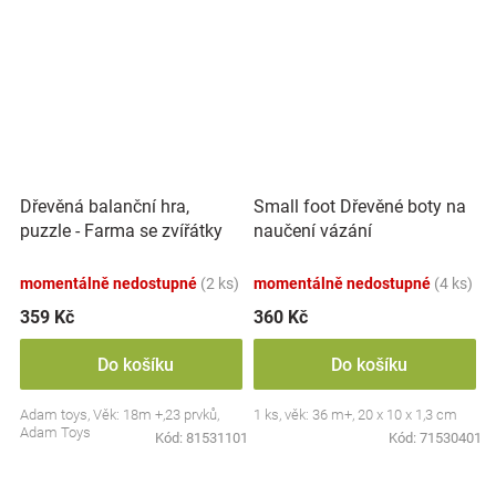
Dřevěná balanční hra,
Small foot Dřevěné boty na
puzzle - Farma se zvířátky
naučení vázání
momentálně nedostupné
(2 ks)
momentálně nedostupné
(4 ks)
359 Kč
360 Kč
Do košíku
Do košíku
Adam toys, Věk: 18m +,23 prvků,
1 ks, věk: 36 m+, 20 x 10 x 1,3 cm
Adam Toys
Kód:
81531101
Kód:
71530401