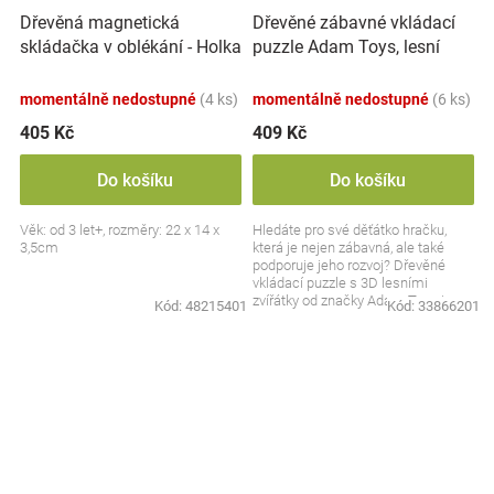
Dřevěná magnetická
Dřevěné zábavné vkládací
skládačka v oblékání - Holka
puzzle Adam Toys, lesní
a kluk
zvířátka 3D
momentálně nedostupné
(4 ks)
momentálně nedostupné
(6 ks)
405 Kč
409 Kč
Do košíku
Do košíku
Věk: od 3 let+, rozměry: 22 x 14 x
Hledáte pro své děťátko hračku,
3,5cm
která je nejen zábavná, ale také
podporuje jeho rozvoj? Dřevěné
vkládací puzzle s 3D lesními
zvířátky od značky Adam Toys je
Kód:
48215401
Kód:
33866201
skvělou volbou pro...