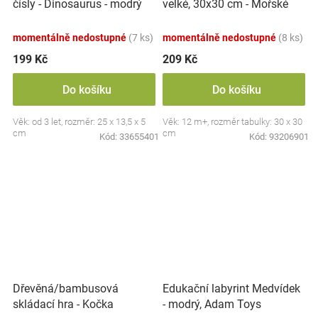
velké, 30x30 cm - Mořské
čísly - Dinosaurus - modrý
zvířátka
momentálně nedostupné
(7 ks)
momentálně nedostupné
(8 ks)
199 Kč
209 Kč
Do košíku
Do košíku
Věk: od 3 let, rozměr: 25 x 13,5 x 5
Věk: 12 m+, rozměr tabulky: 30 x 30
cm
cm
Kód:
33655401
Kód:
93206901
Dřevěná/bambusová
Edukační labyrint Medvídek
skládací hra - Kočka
- modrý, Adam Toys