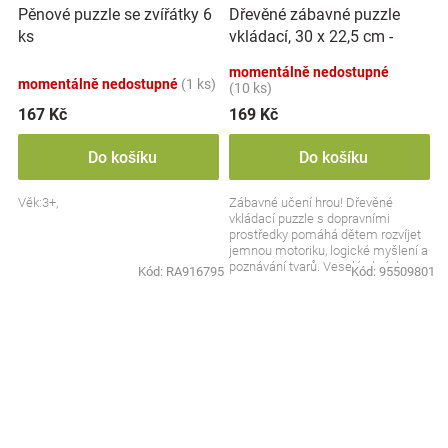
Dřevěné zábavné puzzle
Pěnové puzzle se zvířátky 6
vkládací, 30 x 22,5 cm -
ks
Dopravní prostředky
momentálně nedostupné
momentálně nedostupné
(1 ks)
(10 ks)
167 Kč
169 Kč
Do košíku
Do košíku
Věk:3+,
Zábavné učení hrou! Dřevěné
vkládací puzzle s dopravními
prostředky pomáhá dětem rozvíjet
jemnou motoriku, logické myšlení a
poznávání tvarů. Veselé obrázky
Kód:
RA916795
Kód:
95509801
autíček, lodí a...