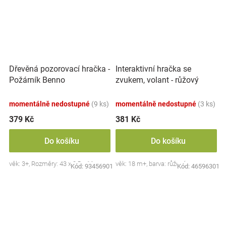
Dřevěná pozorovací hračka -
Interaktivní hračka se
Požárník Benno
zvukem, volant - růžový
momentálně nedostupné
(9 ks)
momentálně nedostupné
(3 ks)
379 Kč
381 Kč
Do košíku
Do košíku
věk: 3+, Rozměry: 43 x 8,5 x 11 cm.
věk: 18 m+, barva: růžová
Kód:
93456901
Kód:
46596301