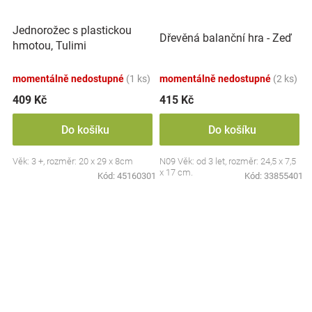
Jednorožec s plastickou
Dřevěná balanční hra - Zeď
hmotou, Tulimi
momentálně nedostupné
(1 ks)
momentálně nedostupné
(2 ks)
409 Kč
415 Kč
Do košíku
Do košíku
Věk: 3 +, rozměr: 20 x 29 x 8cm
N09 Věk: od 3 let, rozměr: 24,5 x 7,5
x 17 cm.
Kód:
45160301
Kód:
33855401