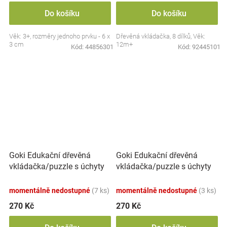
Do košíku
Do košíku
Věk: 3+, rozměry jednoho prvku - 6 x
Dřevěná vkládačka, 8 dílků, Věk:
3 cm
12m+
Kód:
44856301
Kód:
92445101
Goki Edukační dřevěná
Goki Edukační dřevěná
vkládačka/puzzle s úchyty
vkládačka/puzzle s úchyty
Lesní zvířátka
Mořský svět
momentálně nedostupné
(7 ks)
momentálně nedostupné
(3 ks)
270 Kč
270 Kč