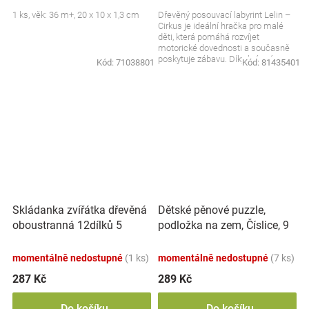
1 ks, věk: 36 m+, 20 x 10 x 1,3 cm
Dřevěný posouvací labyrint Lelin –
Cirkus je ideální hračka pro malé
děti, která pomáhá rozvíjet
motorické dovednosti a současně
poskytuje zábavu. Díky krásnému
Kód:
71038801
Kód:
81435401
motivem cirkusu...
Skládanka zvířátka dřevěná
Dětské pěnové puzzle,
oboustranná 12dílků 5
podložka na zem, Číslice, 9
zvířátek v krabičce
ks
17x12x1,5cm
momentálně nedostupné
(1 ks)
momentálně nedostupné
(7 ks)
287 Kč
289 Kč
Do košíku
Do košíku