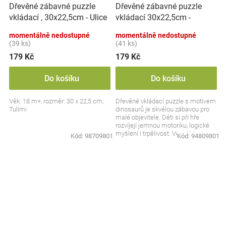
Dřevěné zábavné puzzle
Dřevěné zábavné puzzle
vkládací 30x22,5cm -
vkládací , 30x22,5cm - Ulice
Dinosauři
momentálně nedostupné
momentálně nedostupné
(39 ks)
(41 ks)
179 Kč
179 Kč
Do košíku
Do košíku
Věk: 18 m+, rozměr: 30 x 22,5 cm,
Dřevěné vkládací puzzle s motivem
Tulimi
dinosaurů je skvělou zábavou pro
malé objevitele. Děti si při hře
rozvíjejí jemnou motoriku, logické
myšlení i trpělivost. Veselé barvy a
Kód:
98709801
Kód:
94809801
hravý...