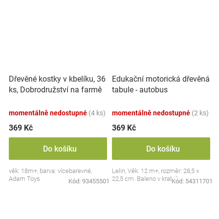
Dřevěné kostky v kbelíku, 36
Edukační motorická dřevěná
ks, Dobrodružství na farmě
tabule - autobus
momentálně nedostupné
(4 ks)
momentálně nedostupné
(2 ks)
369 Kč
369 Kč
Do košíku
Do košíku
věk: 18m+, barva: vícebarevné,
Lelin, Věk: 12 m+, rozměr: 28,5 x
Adam Toys
22,5 cm. Baleno v krabičce.
Kód:
93455501
Kód:
54311701