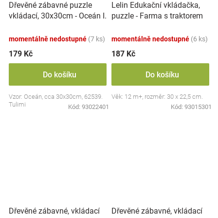
Dřevěné zábavné puzzle
Lelin Edukační vkládačka,
vkládací, 30x30cm - Oceán I.
puzzle - Farma s traktorem
momentálně nedostupné
(7 ks)
momentálně nedostupné
(6 ks)
179 Kč
187 Kč
Do košíku
Do košíku
Vzor: Oceán, cca 30x30cm, 62539.
Věk: 12 m+, rozměr: 30 x 22,5 cm.
Tulimi
Kód:
93022401
Kód:
93015301
Dřevěné zábavné, vkládací
Dřevěné zábavné, vkládací