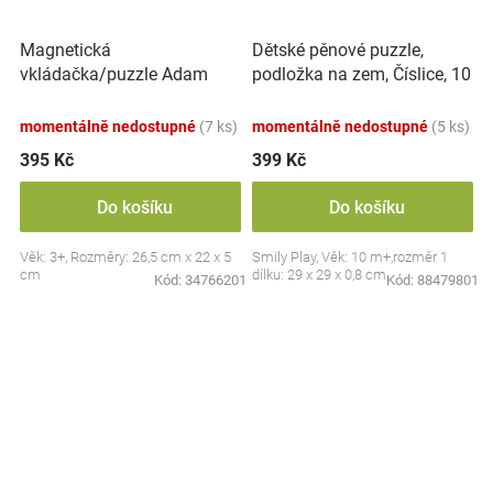
Magnetická
Dětské pěnové puzzle,
vkládačka/puzzle Adam
podložka na zem, Číslice, 10
Toys, Dinosaurus
ks
momentálně nedostupné
(7 ks)
momentálně nedostupné
(5 ks)
395 Kč
399 Kč
Do košíku
Do košíku
Věk: 3+, Rozměry: 26,5 cm x 22 x 5
Smily Play, Věk: 10 m+,rozměr 1
cm
dílku: 29 x 29 x 0,8 cm
Kód:
34766201
Kód:
88479801