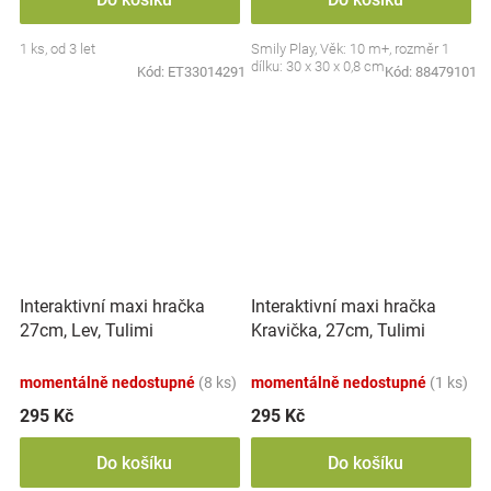
1 ks, od 3 let
Smily Play, Věk: 10 m+, rozměr 1
dílku: 30 x 30 x 0,8 cm
Kód:
ET33014291
Kód:
88479101
Interaktivní maxi hračka
Interaktivní maxi hračka
27cm, Lev, Tulimi
Kravička, 27cm, Tulimi
momentálně nedostupné
(8 ks)
momentálně nedostupné
(1 ks)
295 Kč
295 Kč
Do košíku
Do košíku