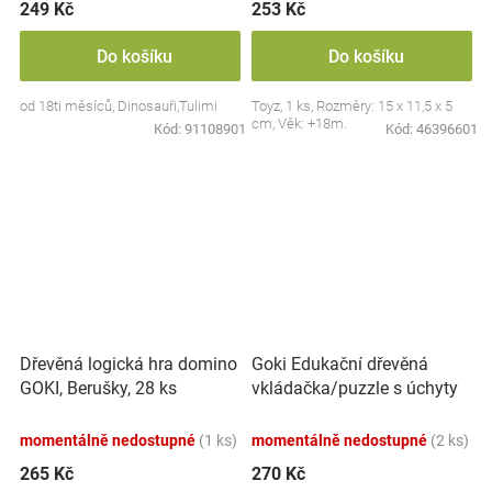
249 Kč
253 Kč
Do košíku
Do košíku
od 18ti měsíců, Dinosauři,Tulimi
Toyz, 1 ks, Rozměry: 15 x 11,5 x 5
cm, Věk: +18m.
Kód:
91108901
Kód:
46396601
Goki Edukační dřevěná
Dřevěná logická hra domino
vkládačka/puzzle s úchyty
GOKI, Berušky, 28 ks
Farma
momentálně nedostupné
(1 ks)
momentálně nedostupné
(2 ks)
265 Kč
270 Kč