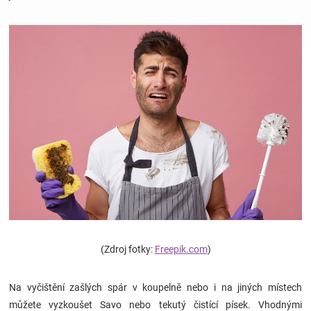
Hračky
a
zábava
pro
děti
Těhotenské
(Zdroj fotky:
Freepik.com
)
oblečení
Na vyčištění zašlých spár v koupelně nebo i na jiných místech
Novinky
můžete vyzkoušet Savo nebo tekutý čistící písek. Vhodnými