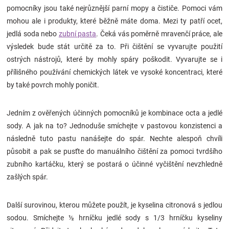
pomocníky jsou také nejrůznější parní mopy a čističe. Pomoci vám
Značky
mohou ale i produkty, které běžně máte doma. Mezi ty patří ocet,
jedlá soda nebo
zubní pasta
. Čeká vás poměrně mravenčí práce, ale
Blog
výsledek bude stát určitě za to. Při čištění se vyvarujte použití
ostrých nástrojů, které by mohly spáry poškodit. Vyvarujte se i
Hračkářství
přílišného používání chemických látek ve vysoké koncentraci, které
by také povrch mohly poničit.
Přihlášení
Jedním z ověřených účinných pomocníků je kombinace octa a jedlé
sody. A jak na to? Jednoduše smíchejte v pastovou konzistenci a
následně tuto pastu nanášejte do spár. Nechte alespoň chvíli
působit a pak se pusťte do manuálního čištění za pomoci tvrdšího
zubního kartáčku, který se postará o účinné vyčištění nevzhledně
zašlých spár.
Další surovinou, kterou můžete použít, je kyselina citronová s jedlou
sodou. Smíchejte ½ hrníčku jedlé sody s 1/3 hrníčku kyseliny