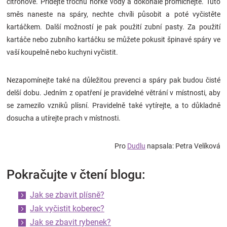
citronové. Přidejte trochu horké vody a dokonale promíchejte. Tuto
směs naneste na spáry, nechte chvíli působit a poté vyčistěte
kartáčkem. Další možností je pak použití zubní pasty. Za použití
kartáče nebo zubního kartáčku se můžete pokusit špinavé spáry ve
vaší koupelně nebo kuchyni vyčistit.
Nezapomínejte také na důležitou prevenci a spáry pak budou čisté
delší dobu. Jedním z opatření je pravidelné větrání v místnosti, aby
se zamezilo vzniků plísní. Pravidelně také vytírejte, a to důkladně
dosucha a utírejte prach v místnosti.
Pro
Dudlu
napsala: Petra Velíková
Pokračujte v čtení blogu:
Jak se zbavit plísně?
Jak vyčistit koberec?
Jak se zbavit rybenek?