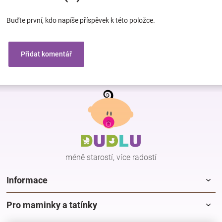
Buďte první, kdo napíše příspěvek k této položce.
Přidat komentář
Z
á
p
a
t
í
méně starostí, více radostí
Informace
Pro maminky a tatínky