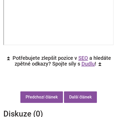
⏫ Potřebujete zlepšit pozice v
SEO
a hledáte
zpětné odkazy? Spojte síly s
Dudlu
! ⏫
Předchozí článek
Další článek
Diskuze (0)