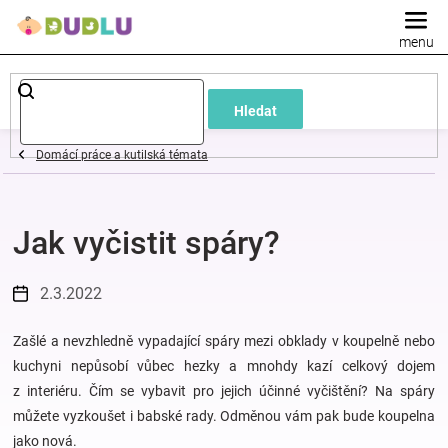
Přejít
na
obsah
Dětské
Hledat
a
Domácí práce a kutilská témata
kojenecké
Jak vyčistit spáry?
oblečení
Pokojíček
2.3.2022
a
Zašlé a nevzhledně vypadající spáry mezi obklady v koupelně nebo
kuchyni nepůsobí vůbec hezky a mnohdy kazí celkový dojem
z interiéru. Čím se vybavit pro jejich účinné vyčištění? Na spáry
kojenecká
můžete vyzkoušet i babské rady. Odměnou vám pak bude koupelna
jako nová.
výbava