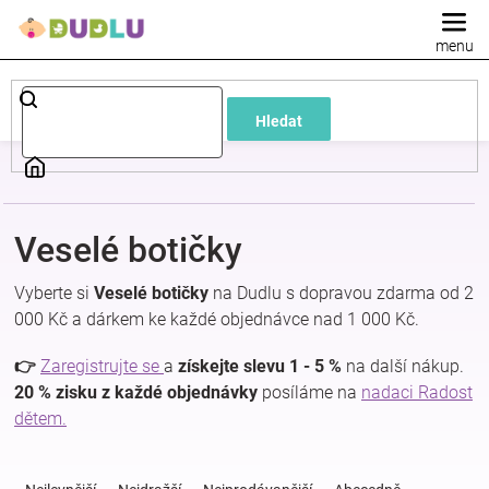
Přejít
na
obsah
Dětské
Hledat
a
kojenecké
Veselé botičky
oblečení
Vyberte si
Veselé botičky
na Dudlu s dopravou zdarma od 2
Pokojíček
000 Kč a dárkem ke každé objednávce nad 1 000 Kč.
👉
Zaregistrujte se
a
získejte slevu 1 - 5 %
na další nákup.
a
20 % zisku z každé objednávky
posíláme na
nadaci Radost
dětem.
kojenecká
Ř
a
výbava