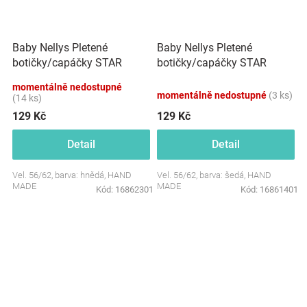
Baby Nellys Pletené
Baby Nellys Pletené
botičky/capáčky STAR
botičky/capáčky STAR
Hand Made, hnědé
Hand Made, šedé
momentálně nedostupné
momentálně nedostupné
(3 ks)
(14 ks)
129 Kč
129 Kč
Detail
Detail
Vel. 56/62, barva: hnědá, HAND
Vel. 56/62, barva: šedá, HAND
MADE
MADE
Kód:
16862301
Kód:
16861401