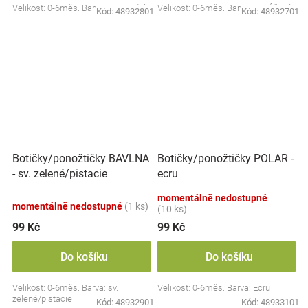
Velikost: 0-6měs. Barva: Sv. modré
Velikost: 0-6měs. Barva: Sv. růžová
Kód:
48932801
Kód:
48932701
Botičky/ponožtičky BAVLNA
Botičky/ponožtičky POLAR -
- sv. zelené/pistacie
ecru
momentálně nedostupné
momentálně nedostupné
(1 ks)
(10 ks)
99 Kč
99 Kč
Do košíku
Do košíku
Velikost: 0-6měs. Barva: sv.
Velikost: 0-6měs. Barva: Ecru
zelené/pistacie
Kód:
48932901
Kód:
48933101