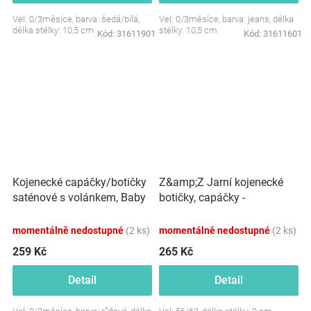
Vel: 0/3měsíce, barva: šedá/bílá,
Vel: 0/3měsíce, barva: jeans, délka
délka stélky: 10,5 cm
stélky: 10,5 cm
Kód:
31611901
Kód:
31611601
Kojenecké capáčky/botičky
Z&amp;Z Jarní kojenecké
saténové s volánkem, Baby
botičky, capáčky -
Nellys, růžové
amarantové
momentálně nedostupné
(2 ks)
momentálně nedostupné
(2 ks)
259 Kč
265 Kč
Detail
Detail