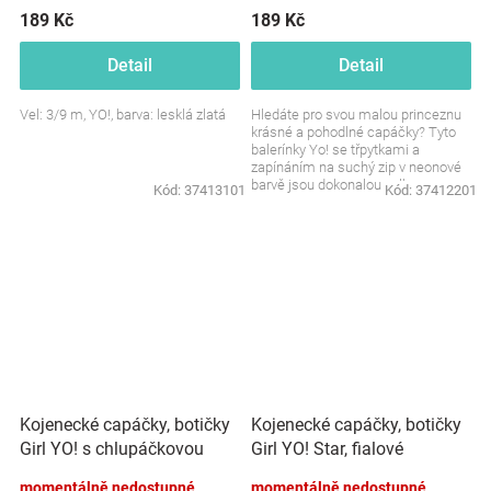
189 Kč
189 Kč
Detail
Detail
Vel: 3/9 m, YO!, barva: lesklá zlatá
Hledáte pro svou malou princeznu
krásné a pohodlné capáčky? Tyto
balerínky Yo! se třpytkami a
zapínáním na suchý zip v neonové
barvě jsou dokonalou volbou.
Kód:
37413101
Kód:
37412201
Stylové, praktické a...
Kojenecké capáčky, botičky
Kojenecké capáčky, botičky
Girl YO! s chlupáčkovou
Girl YO! Star, fialové
bambulkou, růžové
momentálně nedostupné
momentálně nedostupné