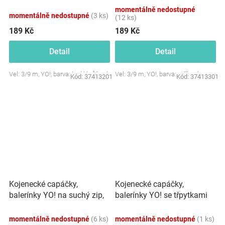
růžové
stříbrné
momentálně nedostupné
momentálně nedostupné
(3 ks)
(12 ks)
189 Kč
189 Kč
Detail
Detail
Vel: 3/9 m, YO!, barva: lesklá růžová
Vel: 3/9 m, YO!, barva: stříbrná
Kód:
37413201
Kód:
37413301
Kojenecké capáčky,
Kojenecké capáčky,
balerínky YO! na suchý zip,
balerínky YO! se třpytkami
zlaté
na suchý zip, neonové
momentálně nedostupné
(6 ks)
momentálně nedostupné
(1 ks)