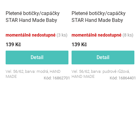
Pletené botičky/capáčky
Pletené botičky/capáčky
STAR Hand Made Baby
STAR Hand Made Baby
Nellys, modré
Nellys, pudrově růžové
momentálně nedostupné
(3 ks)
momentálně nedostupné
(8 ks)
139 Kč
139 Kč
Detail
Detail
Vel. 56/62, barva: modrá, HAND
Vel. 56/62, barva: pudrově růžová,
MADE
HAND MADE
Kód:
16862701
Kód:
16864401