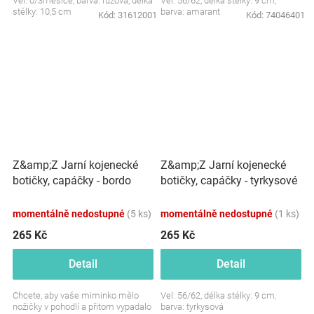
Vel: 0/3měsíce, barva: růžová, délka
Vel: 56/62, délka stélky: 9 cm,
stélky: 10,5 cm
barva: amarant
Kód:
31612001
Kód:
74046401
Z&amp;Z Jarní kojenecké
Z&amp;Z Jarní kojenecké
botičky, capáčky - bordo
botičky, capáčky - tyrkysové
momentálně nedostupné
(5 ks)
momentálně nedostupné
(1 ks)
265 Kč
265 Kč
Detail
Detail
Chcete, aby vaše miminko mělo
Vel: 56/62, délka stélky: 9 cm,
nožičky v pohodlí a přitom vypadalo
barva: tyrkysová