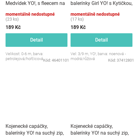
Medvídek YO!, s fleecem na
balerínky Girl YO! s Kytičkou,
suchý
na suchý zip, neonové
momentálně nedostupné
momentálně nedostupné
zip,petrolejová/hořčice
(23 ks)
(17 ks)
189 Kč
189 Kč
Detail
Detail
Velikost: 0-6 m, barva:
Vel: 3/9 m, YO!, barva: noenová -
petrolejová/hořčicová
modrá/růžová
Kód:
46401101
Kód:
37412801
Kojenecké capáčky,
Kojenecké capáčky,
balerínky YO! na suchý zip,
balerínky YO! na suchý zip,