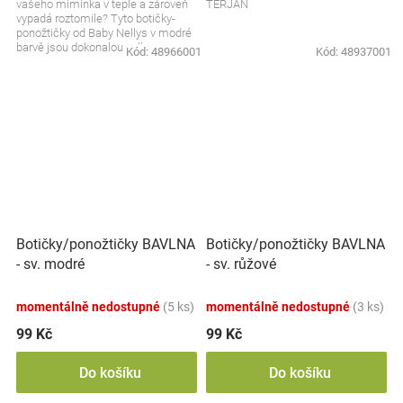
vašeho miminka v teple a zároveň
TERJAN
vypadá roztomile? Tyto botičky-
ponožtičky od Baby Nellys v modré
barvě jsou dokonalou volbou.
Kód:
48966001
Kód:
48937001
Měkoučké, hřejivé a...
Botičky/ponožtičky BAVLNA
Botičky/ponožtičky BAVLNA
- sv. modré
- sv. růžové
momentálně nedostupné
(5 ks)
momentálně nedostupné
(3 ks)
99 Kč
99 Kč
Do košíku
Do košíku