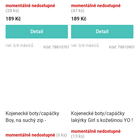
0/6m
momentálně nedostupné
momentálně nedostupné
(28 ks)
(47 ks)
189 Kč
189 Kč
Detail
Detail
Vel: 0/6 měsíců
Vel: 0/6 měsíců
Kód:
78810701
Kód:
79810901
Kojenecké boty/capáčky
Kojenecké boty/capáčky
Boy, na suchý zip -
lakýrky Girl s kožešinou YO !
granátové
- růžový brokát
momentálně nedostupné
momentálně nedostupné
(6 ks)
(13 ks)