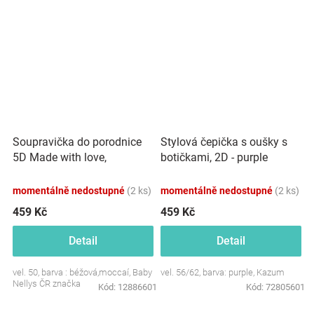
Soupravička do porodnice
Stylová čepička s oušky s
5D Made with love,
botičkami, 2D - purple
béžová,mocca
momentálně nedostupné
(2 ks)
momentálně nedostupné
(2 ks)
459 Kč
459 Kč
Detail
Detail
vel. 50, barva : béžová,moccaí, Baby
vel. 56/62, barva: purple, Kazum
Nellys ČR značka
Kód:
12886601
Kód:
72805601