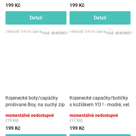
199 Kč
199 Kč
Detail
Detail
Velikost: 0-6 m, barva: granátová
Velikost: 0-6 m, barva: růžový brokát
Kód:
46409801
Kód:
46409601
Kojenecké boty/capáčky
Kojenecké capačky/botičky
prošívané Boy, na suchý zip
s kožíškem YO ! - modré, vel.
YO ! - granátové
0/6 m
momentálně nedostupné
momentálně nedostupné
(19 ks)
(17 ks)
199 Kč
199 Kč