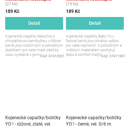
(27 ks)
(15 ks)
189 Kč
189 Kč
Detail
Detail
Kojenecké capáčky BabyOno s
Kojenecké capáčky Baby Yo v
chlupáčkovou bambulkou v růžové
fialové barvě jsou skvělou volbou
barvě jsou roztomilým a pohodlným
pro vaše nejmenší. S pohodlným a
doplňkem pro vaše malé zlatíčko.
měkkým materiálem poskytují
Jsou vyrobené z jemného
teplo a komfort malým nožkám,
Kód:
37412001
Kód:
37411901
materiálu, který se...
zatímco stylový design s...
Kojenecké capačky/botičky
Kojenecké capačky/botičky
YO ! - růžové, zlaté, vel.
YO ! - černé, vel. 0/6 m