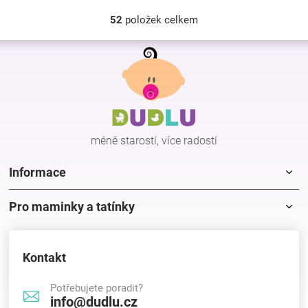
52
položek celkem
O
v
Z
l
á
á
p
d
a
a
c
t
í
í
p
méně starostí, více radostí
r
v
k
Informace
y
v
Pro maminky a tatínky
ý
p
i
s
Kontakt
u
Potřebujete poradit?
info@dudlu.cz