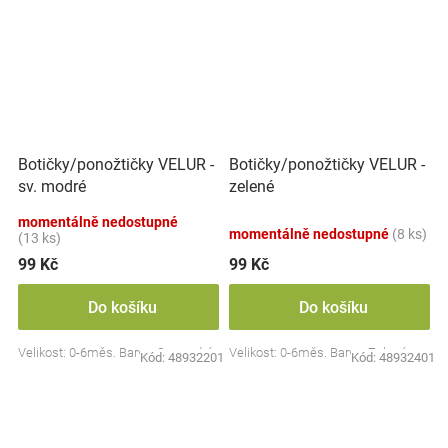
Botičky/ponožtičky VELUR -
Botičky/ponožtičky VELUR -
sv. modré
zelené
momentálně nedostupné
momentálně nedostupné
(8 ks)
(13 ks)
99 Kč
99 Kč
Do košíku
Do košíku
Velikost: 0-6měs. Barva: Sv. modrá
Velikost: 0-6měs. Barva: Zelená
Kód:
48932201
Kód:
48932401