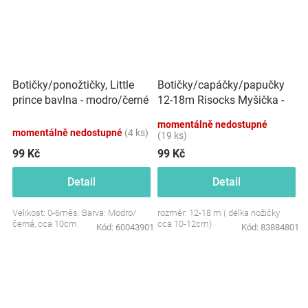
Botičky/capáčky/papučky
Botičky/ponožtičky, Little
12-18m Risocks Myšička -
prince bavlna - modro/černé
růžová
momentálně nedostupné
momentálně nedostupné
(4 ks)
(19 ks)
99 Kč
99 Kč
Detail
Detail
Velikost: 0-6měs. Barva: Modro/
rozměr: 12-18 m ( délka nožičky
černá, cca 10cm
cca 10-12cm)
Kód:
60043901
Kód:
83884801