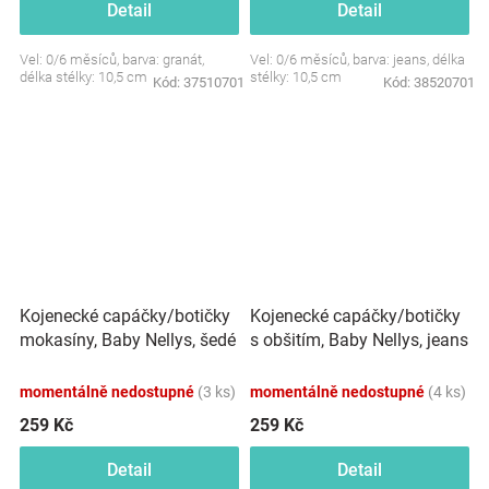
Detail
Detail
Vel: 0/6 měsíců, barva: granát,
Vel: 0/6 měsíců, barva: jeans, délka
délka stélky: 10,5 cm
stélky: 10,5 cm
Kód:
37510701
Kód:
38520701
Kojenecké capáčky/botičky
Kojenecké capáčky/botičky
mokasíny, Baby Nellys, šedé
s obšitím, Baby Nellys, jeans
momentálně nedostupné
(3 ks)
momentálně nedostupné
(4 ks)
259 Kč
259 Kč
Detail
Detail