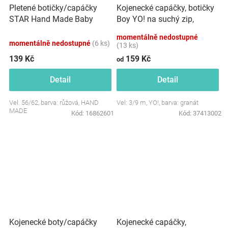
Pletené botičky/capáčky
Kojenecké capáčky, botičky
STAR Hand Made Baby
Boy YO! na suchý zip,
Nellys, růžové
granátové
momentálně nedostupné
momentálně nedostupné
(6 ks)
(13 ks)
139 Kč
159 Kč
od
Detail
Detail
Vel. 56/62, barva: růžová, HAND
Vel: 3/9 m, YO!, barva: granát
MADE
Kód:
16862601
Kód:
37413002
Kojenecké boty/capáčky
Kojenecké capáčky,