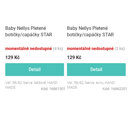
Baby Nellys Pletené
Baby Nellys Pletené
botičky/capáčky STAR
botičky/capáčky STAR
Hand Made, béžové
Hand Made, ecru
momentálně nedostupné
(4 ks)
momentálně nedostupné
(2 ks)
129 Kč
129 Kč
Detail
Detail
Vel. 56/62, barva: béžové, HAND
Vel. 56/62, barva: ecru, HAND
MADE
MADE
Kód:
16861501
Kód:
16862201