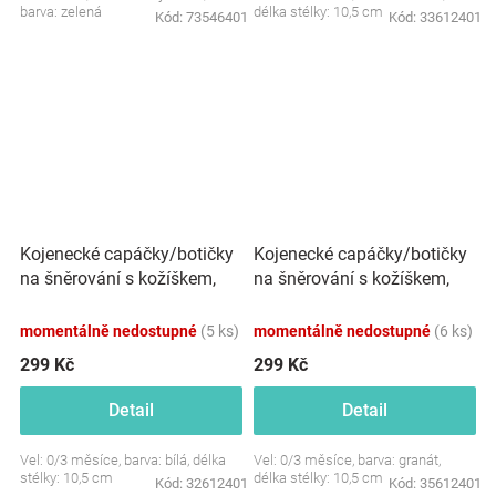
barva: zelená
délka stélky: 10,5 cm
Kód:
73546401
Kód:
33612401
Kojenecké capáčky/botičky
Kojenecké capáčky/botičky
na šněrování s kožíškem,
na šněrování s kožíškem,
Baby Nellys, bílé
Baby Nellys, granát
momentálně nedostupné
(5 ks)
momentálně nedostupné
(6 ks)
299 Kč
299 Kč
Detail
Detail
Vel: 0/3 měsíce, barva: bílá, délka
Vel: 0/3 měsíce, barva: granát,
stélky: 10,5 cm
délka stélky: 10,5 cm
Kód:
32612401
Kód:
35612401