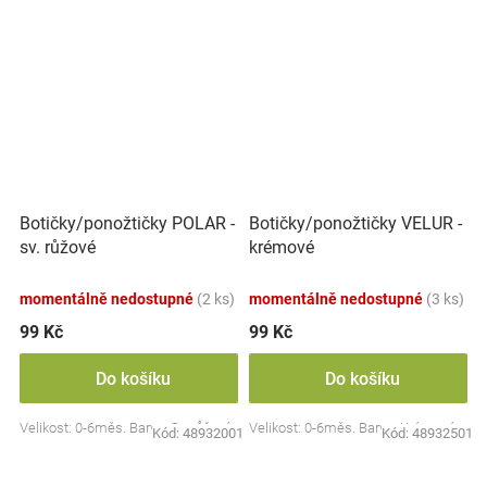
Botičky/ponožtičky POLAR -
Botičky/ponožtičky VELUR -
sv. růžové
krémové
momentálně nedostupné
(2 ks)
momentálně nedostupné
(3 ks)
99 Kč
99 Kč
Do košíku
Do košíku
Velikost: 0-6měs. Barva: Sv. růžová
Velikost: 0-6měs. Barva: Krémová
Kód:
48932001
Kód:
48932501