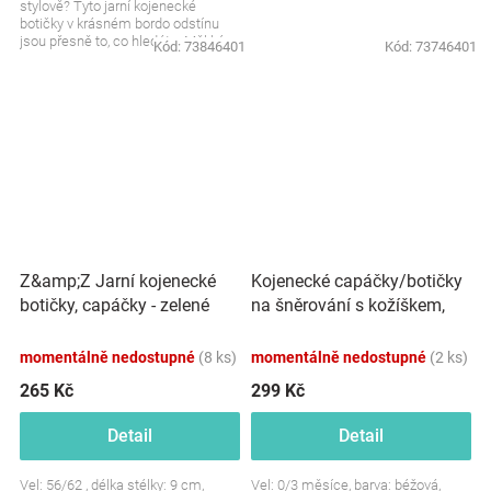
stylově? Tyto jarní kojenecké
botičky v krásném bordo odstínu
jsou přesně to, co hledáte. Měkké,
Kód:
73846401
Kód:
73746401
pohodlné a...
Kojenecké capáčky/botičky
Z&amp;Z Jarní kojenecké
na šněrování s kožíškem,
botičky, capáčky - zelené
Baby Nellys, béžové
momentálně nedostupné
(8 ks)
momentálně nedostupné
(2 ks)
265 Kč
299 Kč
Detail
Detail
Vel: 56/62 , délka stélky: 9 cm,
Vel: 0/3 měsíce, barva: béžová,