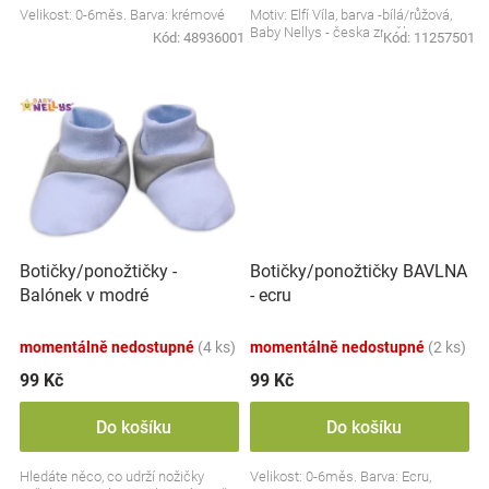
Velikost: 0-6měs. Barva: krémové
Motiv: Elfí Víla, barva -bílá/růžová,
Značky
Baby Nellys - česka značka
Kód:
48936001
Kód:
11257501
Blog
Hračkářství
Přihlášení
Botičky/ponožtičky -
Botičky/ponožtičky BAVLNA
Balónek v modré
- ecru
momentálně nedostupné
(4 ks)
momentálně nedostupné
(2 ks)
99 Kč
99 Kč
Do košíku
Do košíku
Hledáte něco, co udrží nožičky
Velikost: 0-6měs. Barva: Ecru,