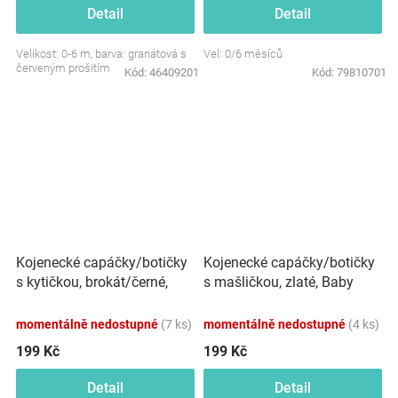
Detail
Detail
Velikost: 0-6 m, barva: granátová s
Vel: 0/6 měsíců
červeným prošitím
Kód:
46409201
Kód:
79810701
Kojenecké capáčky/botičky
Kojenecké capáčky/botičky
s kytičkou, brokát/černé,
s mašličkou, zlaté, Baby
Baby Nellys
Nellys
momentálně nedostupné
(7 ks)
momentálně nedostupné
(4 ks)
199 Kč
199 Kč
Detail
Detail