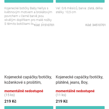
Kojenecké botičky Baby Nellys s
Vel: 0/6 měsíců, barva: zlatá, délka
květinovým motivem a brokátovým
stélky: 10,5 cm
povrchem v černé barvě jsou
skvělým doplňkem pro malé nožky.
S těmito botičkami bude vaše
Kód:
31510701
Kód:
34510701
miminko vypadat stylově...
Kojenecké capáčky/botičky,
Kojenecké capáčky/botičky,
koženkové s prošitím,
plátěné, jeans, Boy,
granát
momentálně nedostupné
momentálně nedostupné
(15 ks)
(11 ks)
219 Kč
219 Kč