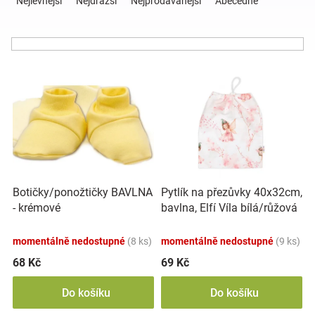
Nejlevnější
Nejdražší
Nejprodávanější
Abecedně
z
e
Hračky
n
í
a
V
p
ý
r
p
o
zábava
i
d
s
u
pro
p
k
r
t
děti
o
ů
Botičky/ponožtičky BAVLNA
Pytlík na přezůvky 40x32cm,
d
- krémové
bavlna, Elfí Víla bílá/růžová
u
Těhotenské
k
momentálně nedostupné
(8 ks)
momentálně nedostupné
(9 ks)
t
oblečení
ů
68 Kč
69 Kč
Do košíku
Do košíku
Novinky