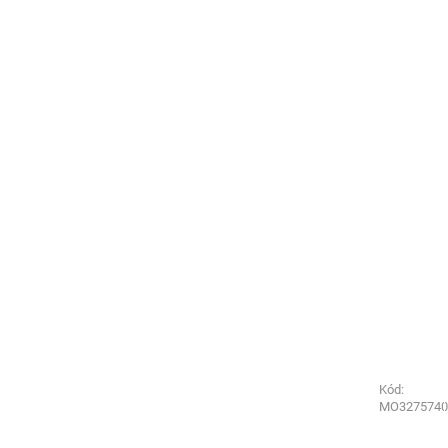
Kód:
Kód:
MO3275740
8012290