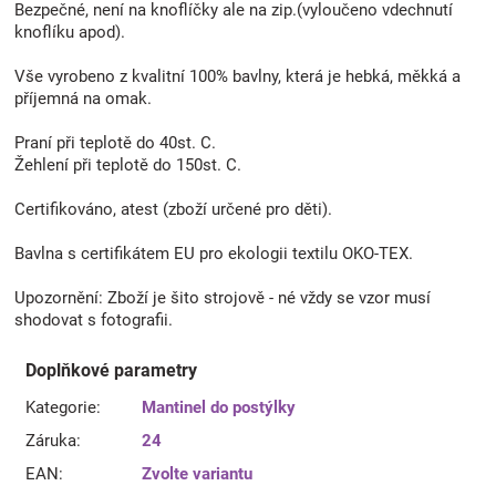
Bezpečné, není na knoflíčky ale na zip.(vyloučeno vdechnutí
knoflíku apod).
Vše vyrobeno z kvalitní 100% bavlny, která je hebká, měkká a
příjemná na omak.
Praní při teplotě do 40st. C.
Žehlení při teplotě do 150st. C.
Certifikováno, atest (zboží určené pro děti).
Bavlna s certifikátem EU pro ekologii textilu OKO-TEX.
Upozornění: Zboží je šito strojově - né vždy se vzor musí
shodovat s fotografii.
Doplňkové parametry
Kategorie
:
Mantinel do postýlky
Záruka
:
24
EAN
:
Zvolte variantu