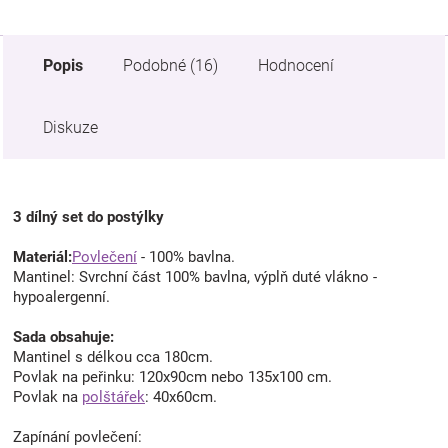
Popis
Podobné (16)
Hodnocení
Diskuze
3 dílný set do postýlky
Materiál:
Povlečení
- 100% bavlna.
Mantinel: Svrchní část 100% bavlna, výplň duté vlákno -
hypoalergenní.
Sada obsahuje:
Mantinel s délkou cca 180cm.
Povlak na peřinku: 120x90cm nebo 135x100 cm.
Povlak na
polštářek
: 40x60cm.
Zapínání povlečení: