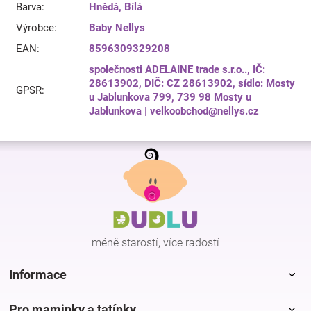
Barva
:
Hnědá
,
Bílá
Výrobce
:
Baby Nellys
EAN
:
8596309329208
společnosti ADELAINE trade s.r.o.., IČ:
28613902, DIČ: CZ 28613902, sídlo: Mosty
GPSR
:
u Jablunkova 799, 739 98 Mosty u
Jablunkova | velkoobchod@nellys.cz
Z
á
p
a
t
í
méně starostí, více radostí
Informace
Pro maminky a tatínky