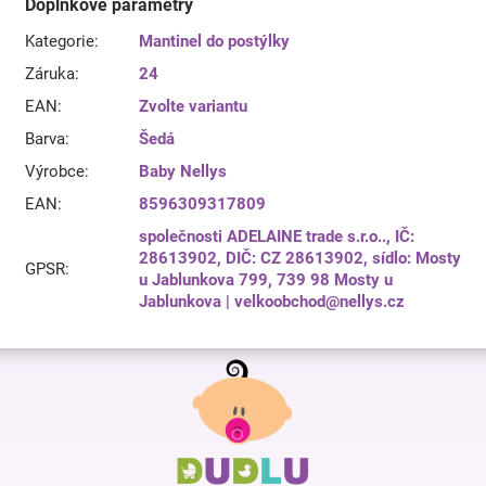
Doplňkové parametry
Kategorie
:
Mantinel do postýlky
Záruka
:
24
EAN
:
Zvolte variantu
Barva
:
Šedá
Výrobce
:
Baby Nellys
EAN
:
8596309317809
společnosti ADELAINE trade s.r.o.., IČ:
28613902, DIČ: CZ 28613902, sídlo: Mosty
GPSR
:
u Jablunkova 799, 739 98 Mosty u
Jablunkova | velkoobchod@nellys.cz
Z
á
p
a
t
í