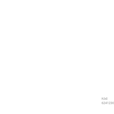
Kód:
Kód:
6231230
6241230