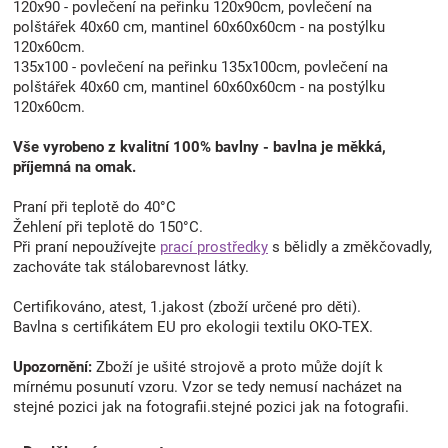
120x90 - povlečení na peřinku 120x90cm, povlečení na
polštářek 40x60 cm, mantinel 60x60x60cm - na postýlku
120x60cm.
135x100 - povlečení na peřinku 135x100cm, povlečení na
polštářek 40x60 cm, mantinel 60x60x60cm - na postýlku
120x60cm.
Vše vyrobeno z kvalitní 100% bavlny - bavlna je měkká,
příjemná na omak.
Praní při teplotě do 40°C
Žehlení při teplotě do 150°C.
Při praní nepoužívejte
prací prostředky
s bělidly a změkčovadly,
zachováte tak stálobarevnost látky.
Certifikováno, atest, 1.jakost (zboží určené pro děti).
Bavlna s certifikátem EU pro ekologii textilu OKO-TEX.
Upozornění:
Zboží je ušité strojově a proto může dojít k
mírnému posunutí vzoru. Vzor se tedy nemusí nacházet na
stejné pozici jak na fotografii.stejné pozici jak na fotografii.