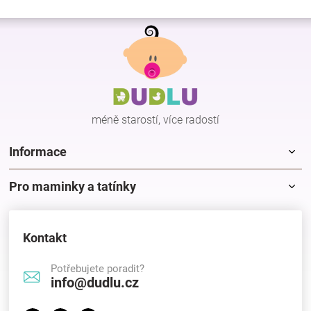
Z
á
p
a
t
í
méně starostí, více radostí
Informace
Pro maminky a tatínky
Kontakt
Potřebujete poradit?
info@dudlu.cz