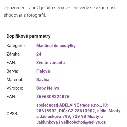
Upozornění: Zboží je šito strojově - ne vždy se vzor musí
shodovat s fotografii.
Doplňkové parametry
Kategorie
:
Mantinel do postýlky
Záruka
:
24
EAN
:
Zvolte variantu
Barva
:
Fialová
Materiál
:
Bavlna
Výrobce
:
Baby Nellys
EAN
:
8596309324876
společnosti ADELAINE trade s.r.o.., IČ:
28613902, DIČ: CZ 28613902, sídlo: Mosty
GPSR
:
u Jablunkova 799, 739 98 Mosty u
Jablunkova | velkoobchod@nellys.cz