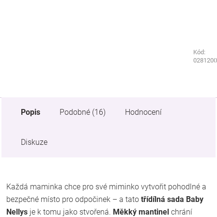
Kód:
Kód:
1107020
0281200
Popis
Podobné (16)
Hodnocení
Diskuze
Každá maminka chce pro své miminko vytvořit pohodlné a
bezpečné místo pro odpočinek – a tato
třídílná sada Baby
Nellys
je k tomu jako stvořená.
Měkký mantinel
chrání