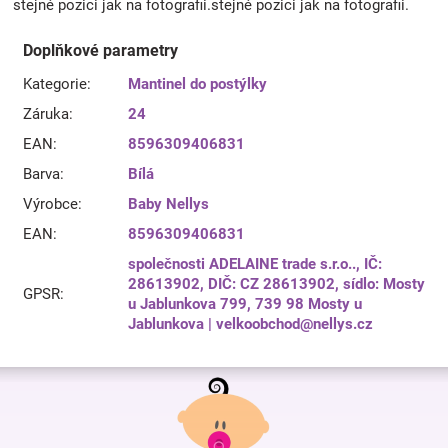
stejné pozici jak na fotografii.stejné pozici jak na fotografii.
Doplňkové parametry
Kategorie
:
Mantinel do postýlky
Záruka
:
24
EAN
:
8596309406831
Barva
:
Bílá
Výrobce
:
Baby Nellys
EAN
:
8596309406831
společnosti ADELAINE trade s.r.o.., IČ:
28613902, DIČ: CZ 28613902, sídlo: Mosty
GPSR
:
u Jablunkova 799, 739 98 Mosty u
Jablunkova | velkoobchod@nellys.cz
Z
á
p
a