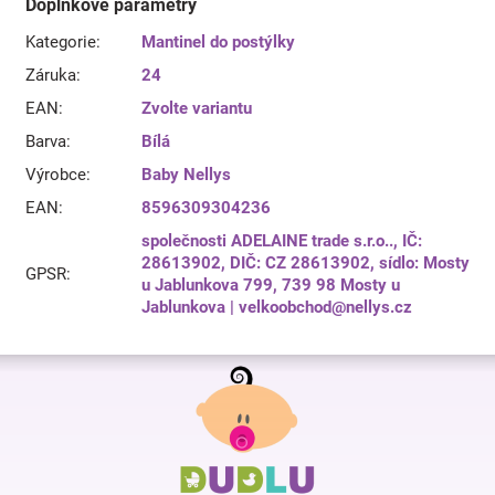
Doplňkové parametry
Kategorie
:
Mantinel do postýlky
Záruka
:
24
EAN
:
Zvolte variantu
Barva
:
Bílá
Výrobce
:
Baby Nellys
EAN
:
8596309304236
společnosti ADELAINE trade s.r.o.., IČ:
28613902, DIČ: CZ 28613902, sídlo: Mosty
GPSR
:
u Jablunkova 799, 739 98 Mosty u
Jablunkova | velkoobchod@nellys.cz
Z
á
p
a
t
í