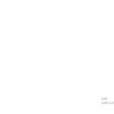
Kód:
Kód:
0281220
0281310