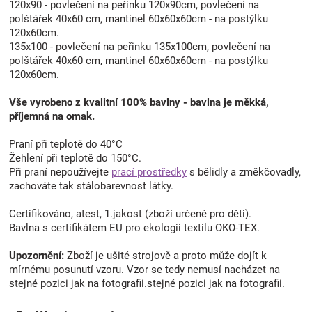
120x90 - povlečení na peřinku 120x90cm, povlečení na
polštářek 40x60 cm, mantinel 60x60x60cm - na postýlku
120x60cm.
135x100 - povlečení na peřinku 135x100cm, povlečení na
polštářek 40x60 cm, mantinel 60x60x60cm - na postýlku
120x60cm.
Vše vyrobeno z kvalitní 100% bavlny - bavlna je měkká,
příjemná na omak.
Praní při teplotě do 40°C
Žehlení při teplotě do 150°C.
Při praní nepoužívejte
prací prostředky
s bělidly a změkčovadly,
zachováte tak stálobarevnost látky.
Certifikováno, atest, 1.jakost (zboží určené pro děti).
Bavlna s certifikátem EU pro ekologii textilu OKO-TEX.
Upozornění:
Zboží je ušité strojově a proto může dojít k
mírnému posunutí vzoru. Vzor se tedy nemusí nacházet na
stejné pozici jak na fotografii.stejné pozici jak na fotografii.