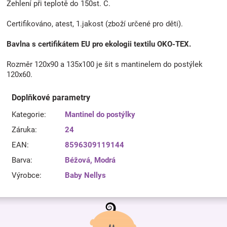
Žehlení při teplotě do 150st. C.
Certifikováno, atest, 1.jakost (zboží určené pro děti).
Bavlna s certifikátem EU pro ekologii textilu OKO-TEX.
Rozměr 120x90 a 135x100 je šit s mantinelem do postýlek
120x60.
Doplňkové parametry
Kategorie
:
Mantinel do postýlky
Záruka
:
24
EAN
:
8596309119144
Barva
:
Béžová
,
Modrá
Výrobce
:
Baby Nellys
Z
á
p