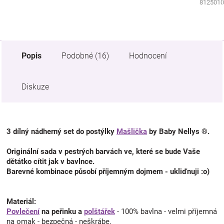
9980100
8125010
Popis
Podobné (16)
Hodnocení
Diskuze
3 dílný nádherný set do postýlky
Mašlička
by Baby Nellys ®.
Originální sada v pestrých barvách ve, které se bude Vaše
dětátko cítit jak v bavlnce.
Barevné kombinace působí příjemným dojmem - ukliďnuji :o)
Materiál:
Povlečení
na peřinku a
polštářek
- 100% bavlna - velmi příjemná
na omak - bezpečná - neškrábe.