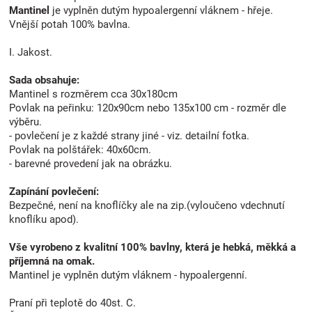
Mantinel
je vyplněn dutým hypoalergenní vláknem - hřeje.
Vnější potah 100% bavlna.
I. Jakost.
Sada obsahuje:
Mantinel s rozměrem cca 30x180cm
Povlak na peřinku: 120x90cm nebo 135x100 cm - rozměr dle
výběru.
- povlečení je z každé strany jiné - viz. detailní fotka.
Povlak na polštářek: 40x60cm.
- barevné provedení jak na obrázku.
Zapínání povlečení:
Bezpečné, není na knoflíčky ale na zip.(vyloučeno vdechnutí
knoflíku apod).
Vše vyrobeno z kvalitní 100% bavlny, která je hebká, měkká a
příjemná na omak.
Mantinel je vyplněn dutým vláknem - hypoalergenní.
Praní při teplotě do 40st. C.