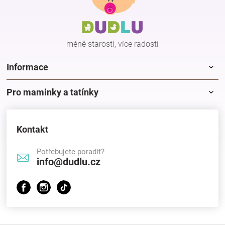
a
t
í
méně starostí, více radostí
Informace
Pro maminky a tatínky
Kontakt
Potřebujete poradit?
info@dudlu.cz