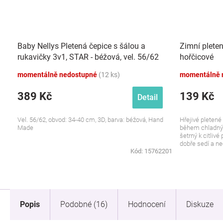
Baby Nellys Pletená čepice s šálou a
Zimní pleten
rukavičky 3v1, STAR - béžová, vel. 56/62
hořčicové
momentálně nedostupné
(12 ks)
momentálně 
389 Kč
139 Kč
Detail
Vel. 56/62, obvod: 34-40 cm, 3D, barva: béžová, Hand
Hřejivé pletené
Made
během chladnýc
šetrný k citliv
dobře sedí a ne
Kód:
15762201
Popis
Podobné (16)
Hodnocení
Diskuze