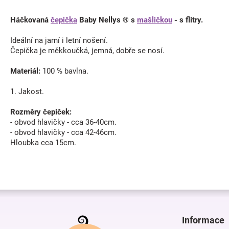
Háčkovaná
čepička
Baby Nellys ® s
mašličkou
- s flitry.
Ideální na jarní i letní nošení.
Čepička je měkkoučká, jemná, dobře se nosí.
Materiál:
100 % bavlna.
1. Jakost.
Rozměry čepiček:
- obvod hlavičky - cca 36-40cm.
- obvod hlavičky - cca 42-46cm.
Hloubka cca 15cm.
Z
á
p
Informace
a