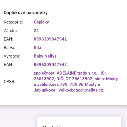
Doplňkové parametry
Kategorie
:
Čepičky
Záruka
:
24
EAN
:
8596309047942
Barva
:
Bílá
Výrobce
:
Baby Nellys
EAN
:
8596309047942
společnosti ADELAINE trade s.r.o.., IČ:
28613902, DIČ: CZ 28613902, sídlo: Mosty
GPSR
:
u Jablunkova 799, 739 98 Mosty u
Jablunkova | velkoobchod@nellys.cz