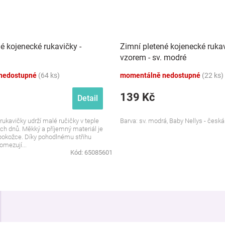
é kojenecké rukavičky -
Zimní pletené kojenecké ruka
vzorem - sv. modré
nedostupné
(64 ks)
momentálně nedostupné
(22 ks)
139 Kč
Detail
 rukavičky udrží malé ručičky v teple
Barva: sv. modrá, Baby Nellys - česk
h dnů. Měkký a příjemný materiál je
é pokožce. Díky pohodlnému střihu
omezují...
Kód:
65085601