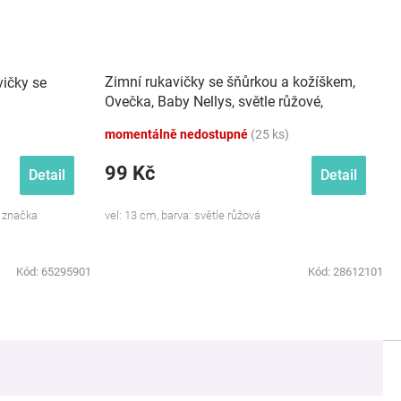
Zimní rukavičky se šňůrkou a kožíškem,
vičky se
Ovečka, Baby Nellys, světle růžové,
98/104, 13cm
momentálně nedostupné
(25 ks)
99 Kč
Detail
Detail
á značka
vel: 13 cm, barva: světle růžová
Kód:
65295901
Kód:
28612101