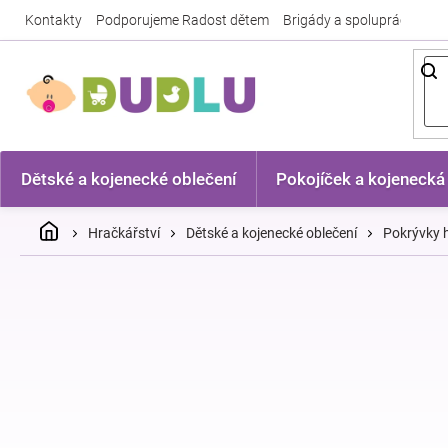
Přejít
Kontakty
Podporujeme Radost dětem
Brigády a spolupráce
Nej
na
obsah
Dětské a kojenecké oblečení
Pokojíček a kojenecká
Domů
Hračkářství
Dětské a kojenecké oblečení
Pokrývky h