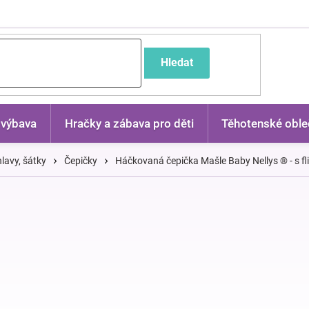
častější dotazy
Hledat
 výbava
Hračky a zábava pro děti
Těhotenské oble
lavy, šátky
Čepičky
Háčkovaná čepička Mašle Baby Nellys ® - s flit