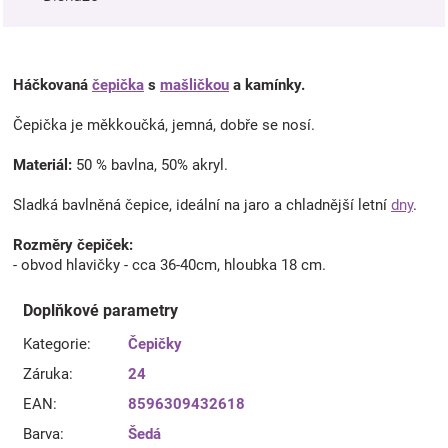
Háčkovaná
čepička
s
mašličkou
a kamínky.
Čepička je měkkoučká, jemná, dobře se nosí.
Materiál:
50 % bavlna, 50% akryl.
Sladká bavlněná čepice, ideální na jaro a chladnější letní
dny
.
Rozměry čepiček:
- obvod hlavičky - cca 36-40cm, hloubka 18 cm.
Doplňkové parametry
Kategorie
:
Čepičky
Záruka
:
24
EAN
:
8596309432618
Barva
:
Šedá