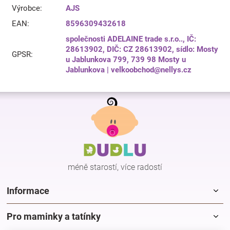
Výrobce
:
AJS
EAN
:
8596309432618
společnosti ADELAINE trade s.r.o.., IČ:
28613902, DIČ: CZ 28613902, sídlo: Mosty
GPSR
:
u Jablunkova 799, 739 98 Mosty u
Jablunkova | velkoobchod@nellys.cz
Z
á
p
a
t
í
méně starostí, více radostí
Informace
Pro maminky a tatínky