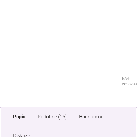
Kód:
Kód:
2311210
5893200
Popis
Podobné (16)
Hodnocení
Diskuze