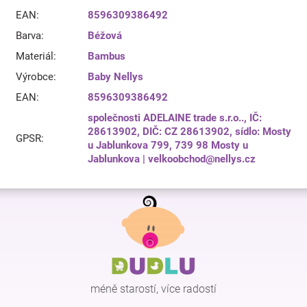
EAN
:
8596309386492
Barva
:
Béžová
Materiál
:
Bambus
Výrobce
:
Baby Nellys
EAN
:
8596309386492
společnosti ADELAINE trade s.r.o.., IČ:
28613902, DIČ: CZ 28613902, sídlo: Mosty
GPSR
:
u Jablunkova 799, 739 98 Mosty u
Jablunkova | velkoobchod@nellys.cz
Z
á
p
a
t
í
méně starostí, více radostí