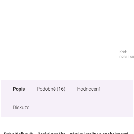
Kód:
Kód:
4573340
0281160
Popis
Podobné (16)
Hodnocení
Diskuze