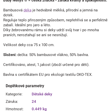
Baby Nellys ® = česká značka - záruka kvality a spokojenosti.
Bambusová
deka
je hedvábně měkká, přírodní a jemná na
dotek.
Reguluje teplo přirozeným způsobem, nepřehřívá se a perfektně
zabalí. Ideální pro jaro a léto.
Díky žebrovanému rámu si deky udrží svůj tvar i po mnoha
praních, neroztahují se ani se nesnižují.
Velikost deky cca 75 x 100 cm.
Složení:
dečka: 50% bambusové vlákno, 50% bavlna.
Certifikováno, atest, 1.jakost (zboží určené pro děti).
Bavlna s certifikátem EU pro ekologii textilu OKO-TEX.
Doplňkové parametry
Kategorie
:
Dětské deky
Záruka
:
24
Hmotnost
:
0.449 kg