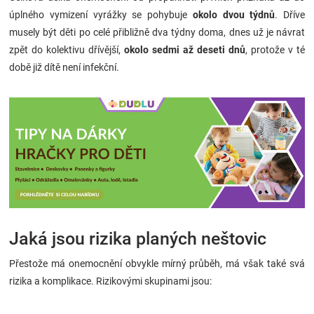
úplného vymizení vyrážky se pohybuje
okolo dvou týdnů
. Dříve
musely být děti po celé přibližně dva týdny doma, dnes už je návrat
zpět do kolektivu dřívější,
okolo sedmi až deseti dnů
, protože v té
době již dítě není infekční.
Jaká jsou rizika planých neštovic
Přestože má onemocnění obvykle mírný průběh, má však také svá
rizika a komplikace. Rizikovými skupinami jsou: