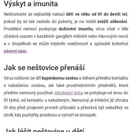
Výskyt a imunita
Neštovicemi se nejčastěji nakazí
děti ve věku od tří do devíti let
,
pokud by se tak nestalo do puberty, je na místě
zvážit očkování
.
Prodělání nemoci poskytuje
doživotní imunitu
, virus však v těle
zůstává usazen v bazálních gangliích míšních nebo hlavových nervů
a v dospělosti se může kdykoliv reaktivovat a způsobit bolestivý
pásový opar
.
Jak se neštovice přenáší
Virus neštovic se šíří
kapénkovou cestou
a během přímého kontaktu
s nakaženou osobou, ale také prostřednictvím předmětů, které
předtím nemocný používal.
Inkubační doba
se pohybuje od dvou do
tří týdnů od kontaktu s nakaženým. Nemocný je infekční již zhruba
tři dny před projevem prvních příznaků a přestává být nakažlivý ve
chvíli, kdy puchýřky prasknou a vytvoří se stroupek.
Jak léčit neštovice u dětí