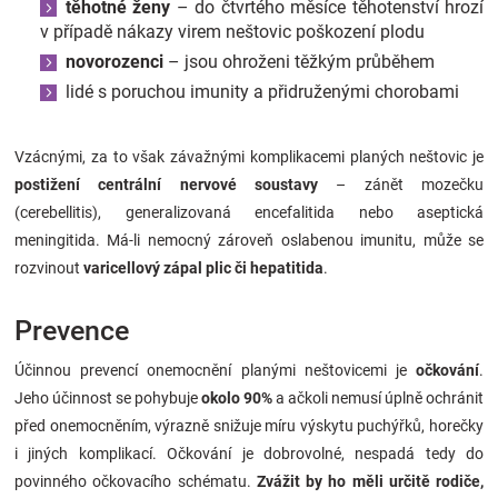
těhotné ženy
– do čtvrtého měsíce těhotenství hrozí
v případě nákazy virem neštovic poškození plodu
novorozenci
– jsou ohroženi těžkým průběhem
lidé s poruchou imunity a přidruženými chorobami
Vzácnými, za to však závažnými komplikacemi planých neštovic je
postižení centrální nervové soustavy
– zánět mozečku
(cerebellitis), generalizovaná encefalitida nebo aseptická
meningitida. Má-li nemocný zároveň oslabenou imunitu, může se
rozvinout
varicellový zápal plic či hepatitida
.
Prevence
Účinnou prevencí onemocnění planými neštovicemi je
očkování
.
Jeho účinnost se pohybuje
okolo 90%
a ačkoli nemusí úplně ochránit
před onemocněním, výrazně snižuje míru výskytu puchýřků, horečky
i jiných komplikací. Očkování je dobrovolné, nespadá tedy do
povinného očkovacího schématu.
Zvážit by ho měli určitě rodiče,