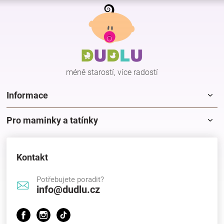
Z
á
p
a
t
í
méně starostí, více radostí
Informace
Pro maminky a tatínky
Kontakt
Potřebujete poradit?
info@dudlu.cz