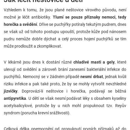
Vzhledem k tomu, že jsou plané neštovice virového původu, není
možné je léčit antibiotiky.
Tlumí se pouze příznaky nemoci, tedy
horečka a svědění
. Dříve se puchýřky potíraly tekutým pudrem, dnes
se však už od tohoto postupu upouští, protože kůže pod nánosem
pudru nemůže dobře dýchat a celý proces hojení puchýřků se tím
může prodloužit a zkomplikovat.
V lékárně jsou dnes k dostání různé
chladivé masti a gely
, které
ulevují od svědění a zároveň brání zanesení bakteriální infekce do
puchýřků. Nemocný se v žádném případě
nesmí drbat
, jednak kvůli
riziku infekce a pak také proto, že by se mohly vytvořit nevzhledné
jizvičky
. Doprovází-li neštovice i horečka, podávají se běžná
antipyretika
. U dětí se však nesmí podávat léky s obsahem kyseliny
acetylsalicylové, protože by u nich mohl propuknout tzv. Reyův
syndrom (porucha krevní srážlivosti).
Celková délka onemocnění od propuknutí prvních příznaků až do