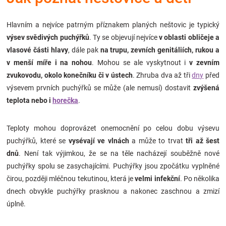
Značky
Hlavním a nejvíce patrným příznakem planých neštovic je typický
Blog
výsev svědivých puchýřků
. Ty se objevují nejvíce
v oblasti obličeje a
vlasové části hlavy
, dále pak
na trupu, zevních genitáliích, rukou a
v menší míře i na nohou
. Mohou se ale vyskytnout i
v zevním
Hračkářství
zvukovodu, okolo konečníku či v ústech
. Zhruba dva až tři
dny
před
výsevem prvních puchýřků se může (ale nemusí) dostavit
zvýšená
Přihlášení
teplota nebo i
horečka
.
Teploty mohou doprovázet onemocnění po celou dobu výsevu
puchýřků, které se
vysévají ve vlnách
a může to trvat
tři až šest
dnů
. Není tak výjimkou, že se na těle nacházejí souběžně nové
puchýřky spolu se zasychajícími. Puchýřky jsou zpočátku vyplněné
čirou, později mléčnou tekutinou, která je
velmi infekční
. Po několika
dnech obvykle puchýřky prasknou a nakonec zaschnou a zmizí
úplně.