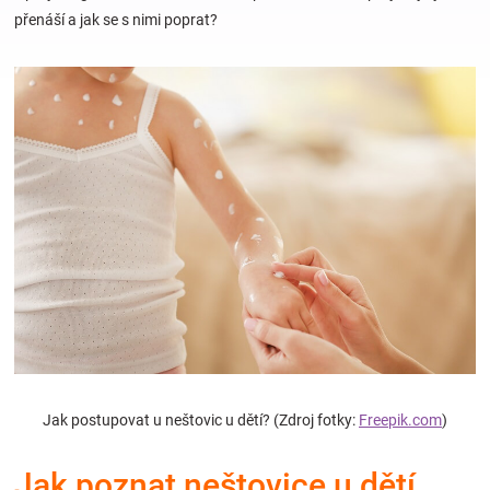
přenáší a jak se s nimi poprat?
Hračky
a
zábava
pro
děti
Těhotenské
oblečení
Jak postupovat u neštovic u dětí? (Zdroj fotky:
Freepik.com
)
Novinky
Jak poznat neštovice u dětí