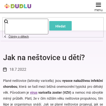
Přejít
na
obsah
Dětské
Hledat
a
Články o dětech
kojenecké
Jak na neštovice u dětí?
oblečení
Pokojíček
18.7.2022
a
Plané neštovice (latinsky varicella) jsou
vysoce nakažlivou infekční
chorobou
, která se řadí mezi běžná onemocnění typická pro dětský
věk. Původcem je
virus
varicella zoster (VZV)
a nemoc má obvykle
kojenecká
mírný průběh. Platí, že v čím nižším věku neštovice propuknou, tím
lépe je organismus snáší. Jak se plané neštovice projevují, jak se
výbava