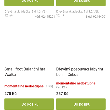
Do košíku
Do košíku
Dřevěná vkládačka, 9 dílků, Věk:
Dřevěná vkládačka, 9 dílků, Věk:
12m+
12m+
Kód:
92445201
Kód:
92444901
Small foot Balanční hra
Dřevěný posouvací labyrint
Včelka
Lelin - Cirkus
momentálně nedostupné
momentálně nedostupné
(1 ks)
(20 ks)
270 Kč
287 Kč
Do košíku
Do košíku