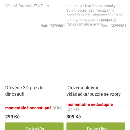
Věk: +3, Rozměr: 27 x 7 cm
Interaktivní kravička od značky
Tulimi potěší děti množstvím
podnětů ke hře i objevování. Různé
textury, barvy a zvuky podporují
rozvoj smyslů a jemné motoriky.
Kód:
13299801
Kód:
13299901
Měkké provedení...
Dřevěná aktivní
Dřevěné 3D puzzle -
vkládačka/puzzle se vzory,
dinosauři
přírodní
momentálně nedostupné
momentálně nedostupné
(6 ks)
(24 ks)
299 Kč
309 Kč
Do košíku
Do košíku