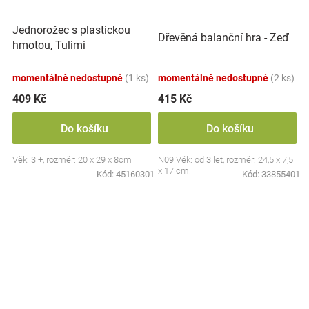
Jednorožec s plastickou
Dřevěná balanční hra - Zeď
hmotou, Tulimi
momentálně nedostupné
(1 ks)
momentálně nedostupné
(2 ks)
409 Kč
415 Kč
Do košíku
Do košíku
Věk: 3 +, rozměr: 20 x 29 x 8cm
N09 Věk: od 3 let, rozměr: 24,5 x 7,5
x 17 cm.
Kód:
45160301
Kód:
33855401