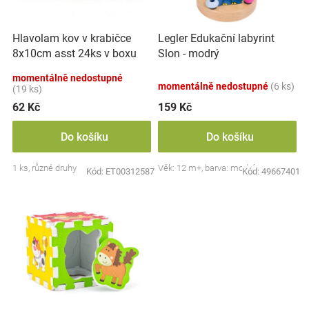
k
r
t
Značky
o
ů
Hlavolam kov v krabičce
Legler Edukační labyrint
d
Blog
8x10cm asst 24ks v boxu
Slon - modrý
u
k
momentálně nedostupné
momentálně nedostupné
(6 ks)
Hračkářství
t
(19 ks)
ů
62 Kč
159 Kč
Přihlášení
Do košíku
Do košíku
1 ks, různé druhy
Věk: 12 m+, barva: modrá
Kód:
ET00312587
Kód:
49667401