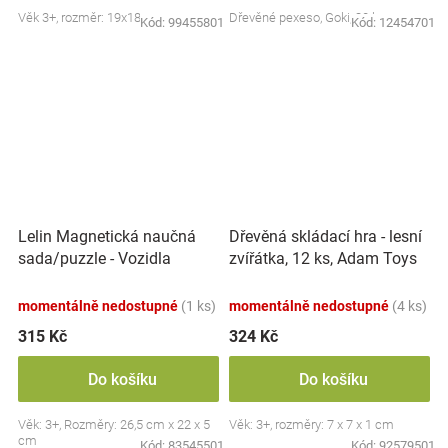
Věk 3+, rozměr: 19x18 cm
Dřevěné pexeso, Goki, 32 ks
Kód:
99455801
Kód:
12454701
Lelin Magnetická naučná
Dřevěná skládací hra - lesní
sada/puzzle - Vozidla
zvířátka, 12 ks, Adam Toys
momentálně nedostupné
(1 ks)
momentálně nedostupné
(4 ks)
315 Kč
324 Kč
Do košíku
Do košíku
Věk: 3+, Rozměry: 26,5 cm x 22 x 5
Věk: 3+, rozměry: 7 x 7 x 1 cm
cm
Kód:
83545501
Kód:
92579501