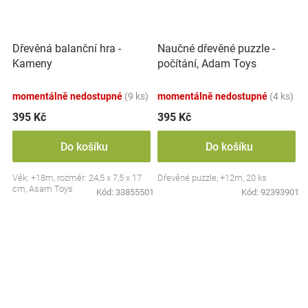
Dřevěná balanční hra -
Naučné dřevěné puzzle -
Kameny
počítání, Adam Toys
momentálně nedostupné
(9 ks)
momentálně nedostupné
(4 ks)
395 Kč
395 Kč
Do košíku
Do košíku
Věk: +18m, rozměr: 24,5 x 7,5 x 17
Dřevěné puzzle, +12m, 20 ks
cm, Asam Toys
Kód:
33855501
Kód:
92393901