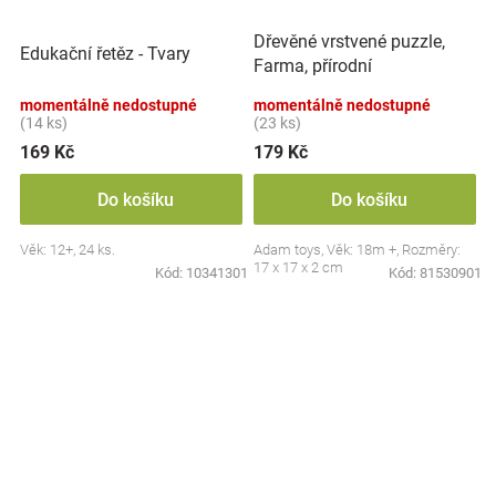
Dřevěné vrstvené puzzle,
Edukační řetěz - Tvary
Farma, přírodní
momentálně nedostupné
momentálně nedostupné
(14 ks)
(23 ks)
169 Kč
179 Kč
Do košíku
Do košíku
Věk: 12+, 24 ks.
Adam toys, Věk: 18m +, Rozměry:
17 x 17 x 2 cm
Kód:
10341301
Kód:
81530901