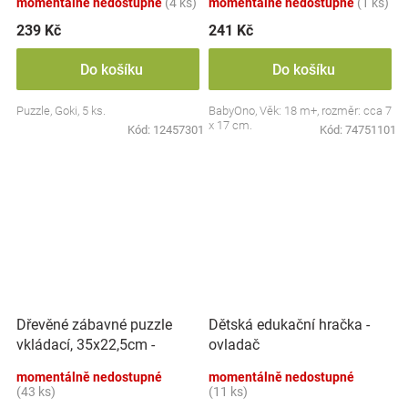
momentálně nedostupné
(4 ks)
momentálně nedostupné
(1 ks)
239 Kč
241 Kč
Do košíku
Do košíku
Puzzle, Goki, 5 ks.
BabyOno, Věk: 18 m+, rozměr: cca 7
x 17 cm.
Kód:
12457301
Kód:
74751101
Dřevěné zábavné puzzle
Dětská edukační hračka -
vkládací, 35x22,5cm -
ovladač
Dinosauři
momentálně nedostupné
momentálně nedostupné
(43 ks)
(11 ks)