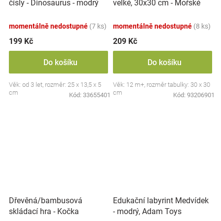
velké, 30x30 cm - Mořské
čísly - Dinosaurus - modrý
zvířátka
momentálně nedostupné
(7 ks)
momentálně nedostupné
(8 ks)
199 Kč
209 Kč
Do košíku
Do košíku
Věk: od 3 let, rozměr: 25 x 13,5 x 5
Věk: 12 m+, rozměr tabulky: 30 x 30
cm
cm
Kód:
33655401
Kód:
93206901
Dřevěná/bambusová
Edukační labyrint Medvídek
skládací hra - Kočka
- modrý, Adam Toys