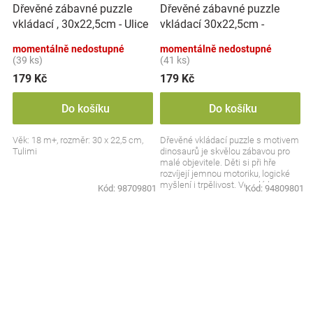
Dřevěné zábavné puzzle
Dřevěné zábavné puzzle
vkládací 30x22,5cm -
vkládací , 30x22,5cm - Ulice
Dinosauři
momentálně nedostupné
momentálně nedostupné
(39 ks)
(41 ks)
179 Kč
179 Kč
Do košíku
Do košíku
Věk: 18 m+, rozměr: 30 x 22,5 cm,
Dřevěné vkládací puzzle s motivem
Tulimi
dinosaurů je skvělou zábavou pro
malé objevitele. Děti si při hře
rozvíjejí jemnou motoriku, logické
myšlení i trpělivost. Veselé barvy a
Kód:
98709801
Kód:
94809801
hravý...