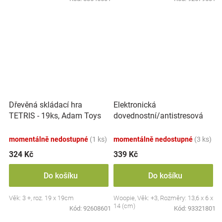
Elektronická
Dřevěná skládací hra
dovednostní/antistresová
TETRIS - 19ks, Adam Toys
hra Pop-it, Raketa, červená
momentálně nedostupné
(1 ks)
momentálně nedostupné
(3 ks)
324 Kč
339 Kč
Do košíku
Do košíku
Věk: 3 +, roz. 19 x 19cm
Woopie, Věk: +3, Rozměry: 13,6 x 6 x
14 (cm)
Kód:
92608601
Kód:
93321801