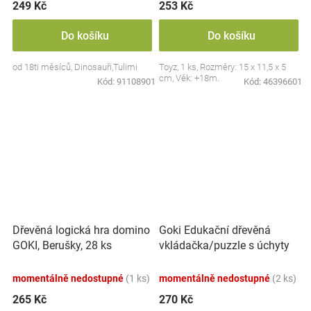
249 Kč
253 Kč
Do košíku
Do košíku
od 18ti měsíců, Dinosauři,Tulimi
Toyz, 1 ks, Rozměry: 15 x 11,5 x 5
cm, Věk: +18m.
Kód:
91108901
Kód:
46396601
Goki Edukační dřevěná
Dřevěná logická hra domino
vkládačka/puzzle s úchyty
GOKI, Berušky, 28 ks
Farma
momentálně nedostupné
(1 ks)
momentálně nedostupné
(2 ks)
265 Kč
270 Kč