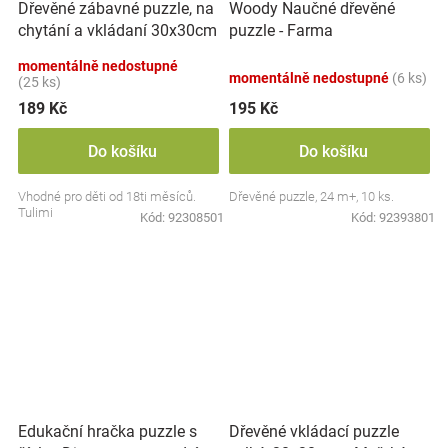
Dřevěné zábavné puzzle, na
Woody Naučné dřevěné
chytání a vkládaní 30x30cm
puzzle - Farma
- doprava
momentálně nedostupné
momentálně nedostupné
(6 ks)
(25 ks)
189 Kč
195 Kč
Do košíku
Do košíku
Vhodné pro děti od 18ti měsíců.
Dřevěné puzzle, 24 m+, 10 ks.
Tulimi
Kód:
92308501
Kód:
92393801
Dřevěné vkládací puzzle
Edukační hračka puzzle s