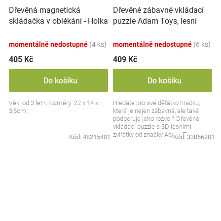
Dřevěná magnetická
Dřevěné zábavné vkládací
skládačka v oblékání - Holka
puzzle Adam Toys, lesní
a kluk
zvířátka 3D
momentálně nedostupné
(4 ks)
momentálně nedostupné
(6 ks)
405 Kč
409 Kč
Do košíku
Do košíku
Věk: od 3 let+, rozměry: 22 x 14 x
Hledáte pro své děťátko hračku,
3,5cm
která je nejen zábavná, ale také
podporuje jeho rozvoj? Dřevěné
vkládací puzzle s 3D lesními
zvířátky od značky Adam Toys je
Kód:
48215401
Kód:
33866201
skvělou volbou pro...