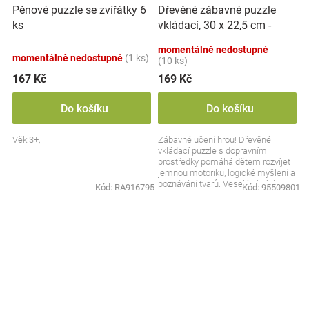
Dřevěné zábavné puzzle
Pěnové puzzle se zvířátky 6
vkládací, 30 x 22,5 cm -
ks
Dopravní prostředky
momentálně nedostupné
momentálně nedostupné
(1 ks)
(10 ks)
167 Kč
169 Kč
Do košíku
Do košíku
Věk:3+,
Zábavné učení hrou! Dřevěné
vkládací puzzle s dopravními
prostředky pomáhá dětem rozvíjet
jemnou motoriku, logické myšlení a
poznávání tvarů. Veselé obrázky
Kód:
RA916795
Kód:
95509801
autíček, lodí a...