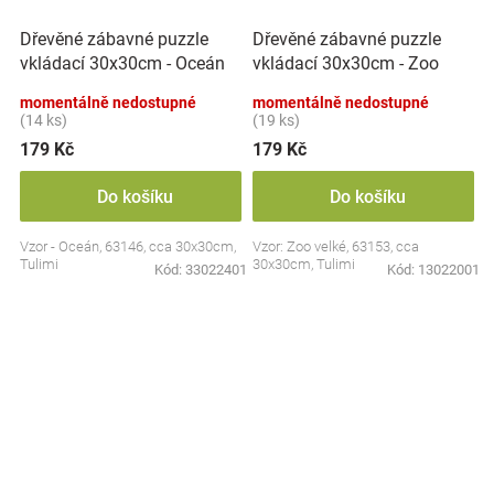
Dřevěné zábavné puzzle
Dřevěné zábavné puzzle
vkládací 30x30cm - Oceán
vkládací 30x30cm - Zoo
II.
velké
momentálně nedostupné
momentálně nedostupné
(14 ks)
(19 ks)
179 Kč
179 Kč
Do košíku
Do košíku
Vzor - Oceán, 63146, cca 30x30cm,
Vzor: Zoo velké, 63153, cca
Tulimi
30x30cm, Tulimi
Kód:
33022401
Kód:
13022001