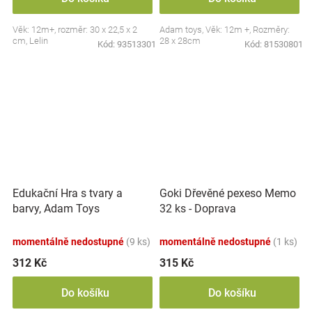
Věk: 12m+, rozměr: 30 x 22,5 x 2
Adam toys, Věk: 12m +, Rozměry:
cm, Lelin
28 x 28cm
Kód:
93513301
Kód:
81530801
Edukační Hra s tvary a
Goki Dřevěné pexeso Memo
barvy, Adam Toys
32 ks - Doprava
momentálně nedostupné
(9 ks)
momentálně nedostupné
(1 ks)
312 Kč
315 Kč
Do košíku
Do košíku