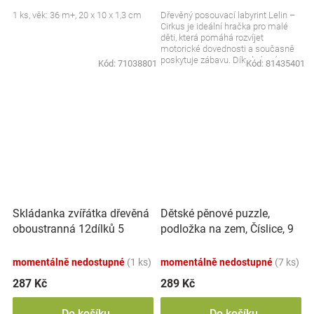
1 ks, věk: 36 m+, 20 x 10 x 1,3 cm
Dřevěný posouvací labyrint Lelin –
Cirkus je ideální hračka pro malé
děti, která pomáhá rozvíjet
motorické dovednosti a současně
poskytuje zábavu. Díky krásnému
Kód:
71038801
Kód:
81435401
motivem cirkusu...
Skládanka zvířátka dřevěná
Dětské pěnové puzzle,
oboustranná 12dílků 5
podložka na zem, Číslice, 9
zvířátek v krabičce
ks
17x12x1,5cm
momentálně nedostupné
(1 ks)
momentálně nedostupné
(7 ks)
287 Kč
289 Kč
Do košíku
Do košíku