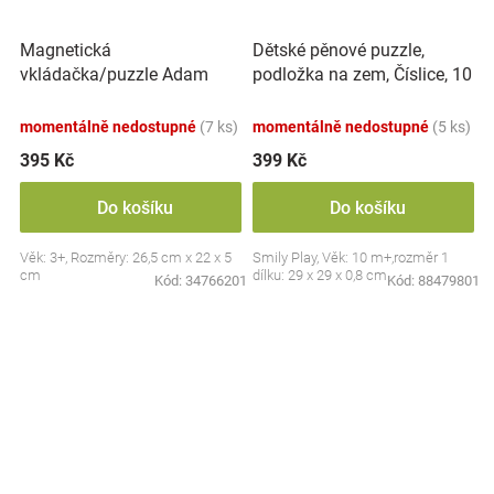
Magnetická
Dětské pěnové puzzle,
vkládačka/puzzle Adam
podložka na zem, Číslice, 10
Toys, Dinosaurus
ks
momentálně nedostupné
(7 ks)
momentálně nedostupné
(5 ks)
395 Kč
399 Kč
Do košíku
Do košíku
Věk: 3+, Rozměry: 26,5 cm x 22 x 5
Smily Play, Věk: 10 m+,rozměr 1
cm
dílku: 29 x 29 x 0,8 cm
Kód:
34766201
Kód:
88479801