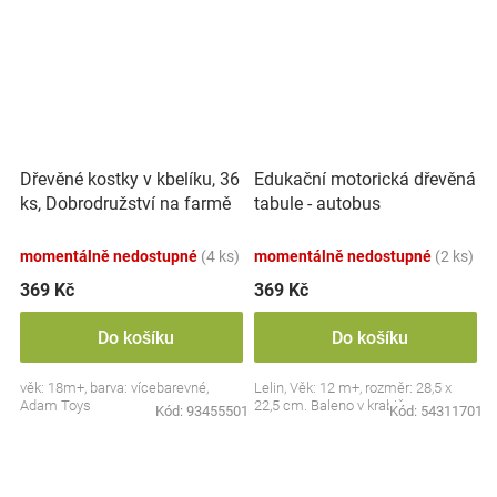
Dřevěné kostky v kbelíku, 36
Edukační motorická dřevěná
ks, Dobrodružství na farmě
tabule - autobus
momentálně nedostupné
(4 ks)
momentálně nedostupné
(2 ks)
369 Kč
369 Kč
Do košíku
Do košíku
věk: 18m+, barva: vícebarevné,
Lelin, Věk: 12 m+, rozměr: 28,5 x
Adam Toys
22,5 cm. Baleno v krabičce.
Kód:
93455501
Kód:
54311701