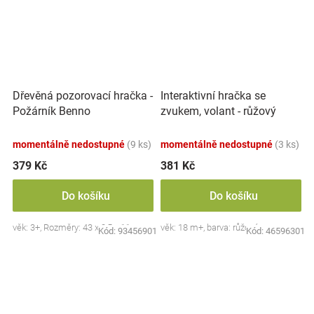
Dřevěná pozorovací hračka -
Interaktivní hračka se
Požárník Benno
zvukem, volant - růžový
momentálně nedostupné
(9 ks)
momentálně nedostupné
(3 ks)
379 Kč
381 Kč
Do košíku
Do košíku
věk: 3+, Rozměry: 43 x 8,5 x 11 cm.
věk: 18 m+, barva: růžová
Kód:
93456901
Kód:
46596301