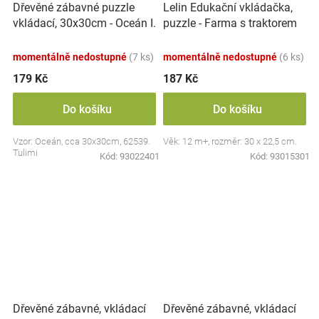
Dřevěné zábavné puzzle
Lelin Edukační vkládačka,
vkládací, 30x30cm - Oceán I.
puzzle - Farma s traktorem
momentálně nedostupné
(7 ks)
momentálně nedostupné
(6 ks)
179 Kč
187 Kč
Do košíku
Do košíku
Vzor: Oceán, cca 30x30cm, 62539.
Věk: 12 m+, rozměr: 30 x 22,5 cm.
Tulimi
Kód:
93022401
Kód:
93015301
Dřevěné zábavné, vkládací
Dřevěné zábavné, vkládací