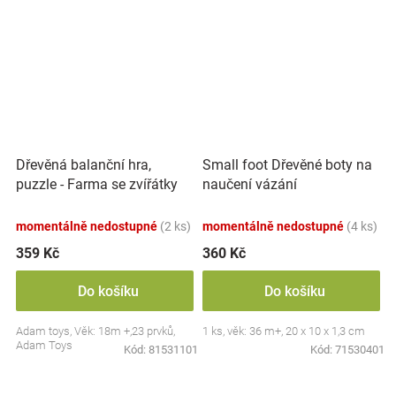
Dřevěná balanční hra,
Small foot Dřevěné boty na
puzzle - Farma se zvířátky
naučení vázání
momentálně nedostupné
(2 ks)
momentálně nedostupné
(4 ks)
359 Kč
360 Kč
Do košíku
Do košíku
Adam toys, Věk: 18m +,23 prvků,
1 ks, věk: 36 m+, 20 x 10 x 1,3 cm
Adam Toys
Kód:
81531101
Kód:
71530401