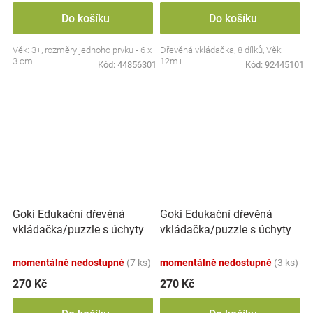
Do košíku
Do košíku
Věk: 3+, rozměry jednoho prvku - 6 x
Dřevěná vkládačka, 8 dílků, Věk:
3 cm
12m+
Kód:
44856301
Kód:
92445101
Goki Edukační dřevěná
Goki Edukační dřevěná
vkládačka/puzzle s úchyty
vkládačka/puzzle s úchyty
Lesní zvířátka
Mořský svět
momentálně nedostupné
(7 ks)
momentálně nedostupné
(3 ks)
270 Kč
270 Kč