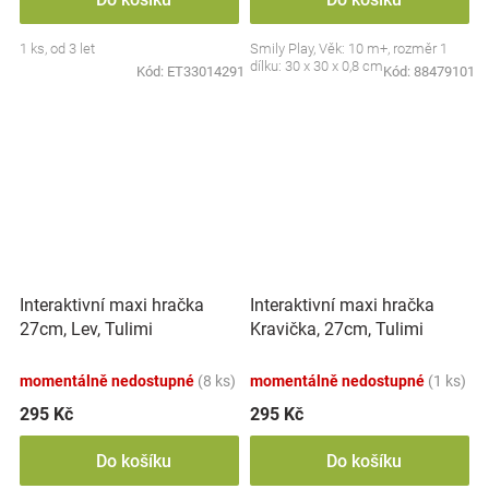
1 ks, od 3 let
Smily Play, Věk: 10 m+, rozměr 1
dílku: 30 x 30 x 0,8 cm
Kód:
ET33014291
Kód:
88479101
Interaktivní maxi hračka
Interaktivní maxi hračka
27cm, Lev, Tulimi
Kravička, 27cm, Tulimi
momentálně nedostupné
(8 ks)
momentálně nedostupné
(1 ks)
295 Kč
295 Kč
Do košíku
Do košíku