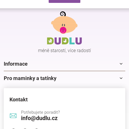
d
v
a
á
Z
c
n
á
í
í
p
p
r
a
v
t
k
í
y
méně starostí, více radostí
v
ý
p
Informace
i
s
Pro maminky a tatínky
u
Kontakt
Potřebujete poradit?
info@dudlu.cz