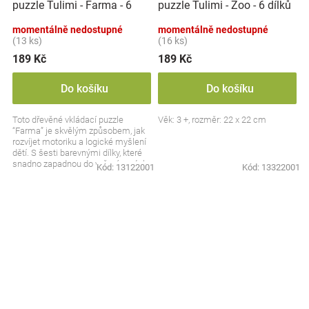
puzzle Tulimi - Farma - 6
puzzle Tulimi - Zoo - 6 dílků
dílků
momentálně nedostupné
momentálně nedostupné
(13 ks)
(16 ks)
189 Kč
189 Kč
Do košíku
Do košíku
Toto dřevěné vkládací puzzle
Věk: 3 +, rozměr: 22 x 22 cm
“Farma” je skvělým způsobem, jak
rozvíjet motoriku a logické myšlení
dětí. S šesti barevnými dílky, které
snadno zapadnou do vyřezávaných
Kód:
13122001
Kód:
13322001
otvorů,...