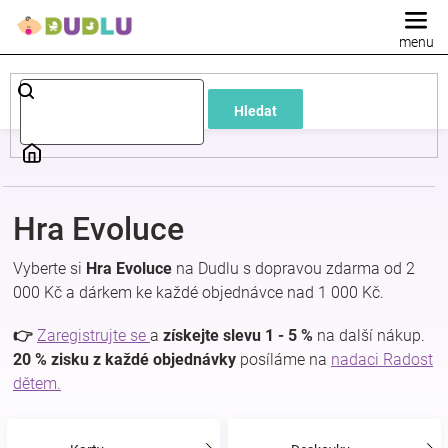
Přejít
na
obsah
Dětské
Hledat
a
kojenecké
Hra Evoluce
oblečení
Vyberte si
Hra Evoluce
na Dudlu s dopravou zdarma od 2
Pokojíček
000 Kč a dárkem ke každé objednávce nad 1 000 Kč.
👉
Zaregistrujte se
a
získejte slevu 1 - 5 %
na další nákup.
a
20 % zisku z každé objednávky
posíláme na
nadaci Radost
dětem.
kojenecká
výbava