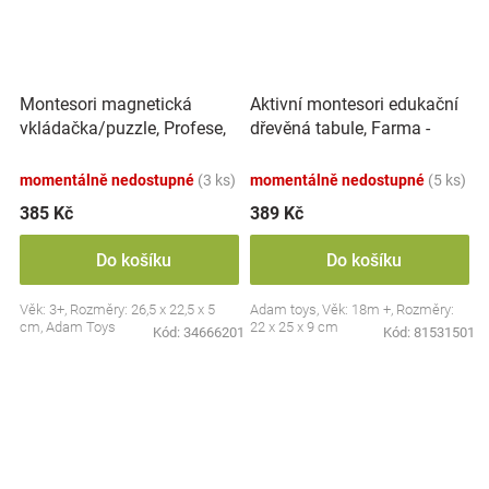
Montesori magnetická
Aktivní montesori edukační
vkládačka/puzzle, Profese,
dřevěná tabule, Farma -
povolání
červená
momentálně nedostupné
(3 ks)
momentálně nedostupné
(5 ks)
385 Kč
389 Kč
Do košíku
Do košíku
Věk: 3+, Rozměry: 26,5 x 22,5 x 5
Adam toys, Věk: 18m +, Rozměry:
cm, Adam Toys
22 x 25 x 9 cm
Kód:
34666201
Kód:
81531501