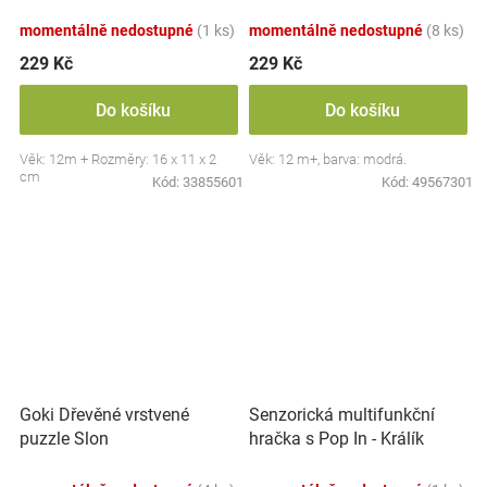
momentálně nedostupné
(1 ks)
momentálně nedostupné
(8 ks)
229 Kč
229 Kč
Do košíku
Do košíku
Věk: 12m + Rozměry: 16 x 11 x 2
Věk: 12 m+, barva: modrá.
cm
Kód:
33855601
Kód:
49567301
Goki Dřevěné vrstvené
Senzorická multifunkční
puzzle Slon
hračka s Pop In - Králík