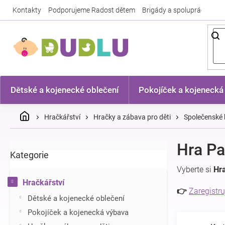
Přejít
Kontakty
Podporujeme Radost dětem
Brigády a spolupráce
Nej
na
obsah
Dětské a kojenecké oblečení
Pokojíček a kojenecká
Domů
Hračkářství
Hračky a zábava pro děti
Společenské 
P
Hra Pa
Kategorie
Přeskočit
o
kategorie
s
Vyberte si
Hra
t
Hračkářství
r
👉
Zaregistru
Dětské a kojenecké oblečení
a
n
Pokojíček a kojenecká výbava
n