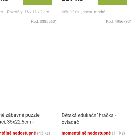
m + Rozměry: 16 x 11 x 2 cm
Věk: 12 m+, barva: modrá.
Kód:
33855601
Kód:
49567301
né zábavné puzzle
Dětská edukační hračka -
ací, 35x22,5cm -
ovladač
auři
tálně nedostupné
(43 ks)
momentálně nedostupné
(11 ks)