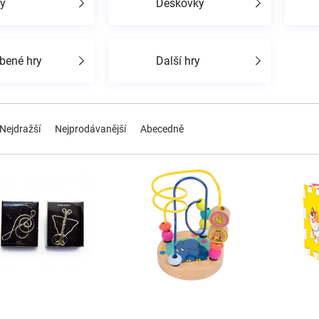
ty
Deskovky
íbené hry
Další hry
Nejdražší
Nejprodávanější
Abecedně