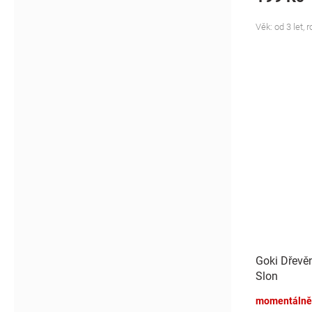
Věk: od 3 let, 
Goki Dřevěn
Slon
momentálně