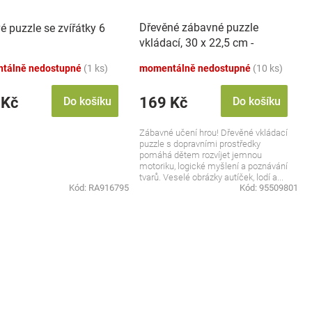
Dřevěné zábavné puzzle
é puzzle se zvířátky 6
vkládací, 30 x 22,5 cm -
Dopravní prostředky
tálně nedostupné
(1 ks)
momentálně nedostupné
(10 ks)
 Kč
169 Kč
Do košíku
Do košíku
Zábavné učení hrou! Dřevěné vkládací
puzzle s dopravními prostředky
pomáhá dětem rozvíjet jemnou
motoriku, logické myšlení a poznávání
tvarů. Veselé obrázky autíček, lodí a...
Kód:
RA916795
Kód:
95509801