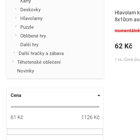
k
Karty
t
Deskovky
Hlavolam k
ů
Hlavolamy
8x10cm ass
Puzzle
momentálně
Oblíbené hry
Další hry
62 Kč
Další hračky a zábava
1 ks, různé dr
Těhotenské oblečení
Novinky
Cena
61
Kč
1126
Kč