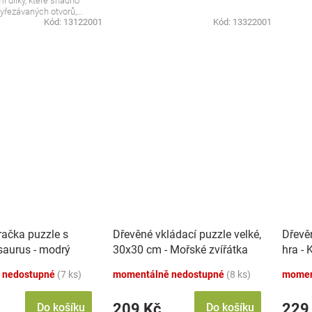
i dílky, které snadno
řezávaných otvorů,...
Kód:
13122001
Kód:
13322001
račka puzzle s
Dřevěné vkládací puzzle velké,
Dřevě
osaurus - modrý
30x30 cm - Mořské zvířátka
hra -
 nedostupné
(7 ks)
momentálně nedostupné
(8 ks)
momen
209 Kč
229
Do košíku
Do košíku