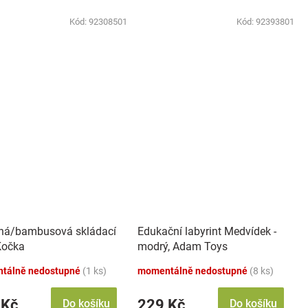
Kód:
92308501
Kód:
92393801
ná/bambusová skládací
Edukační labyrint Medvídek -
 Kočka
modrý, Adam Toys
tálně nedostupné
(1 ks)
momentálně nedostupné
(8 ks)
 Kč
229 Kč
Do košíku
Do košíku