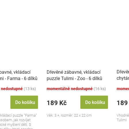
Dřevě
bavné, vkládací
Dřevěné zábavné, vkládací
chytá
mi - Farma - 6 dílků
puzzle Tulimi - Zoo - 6 dílků
dopra
 nedostupné
(13 ks)
momentálně nedostupné
(16 ks)
momen
189 Kč
189
Do košíku
Do košíku
vkládací puzzle “Farma”
Věk: 3 +, rozměr: 22 x 22 cm
Vhodné 
sobem, jak rozvíjet
Tulimi
ické myšlení dětí. S