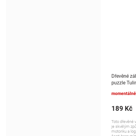
Dřevěné zá
puzzle Tuli
momentálně
189 Kč
Toto dřevěné 
je skvělým způ
motoriku a log