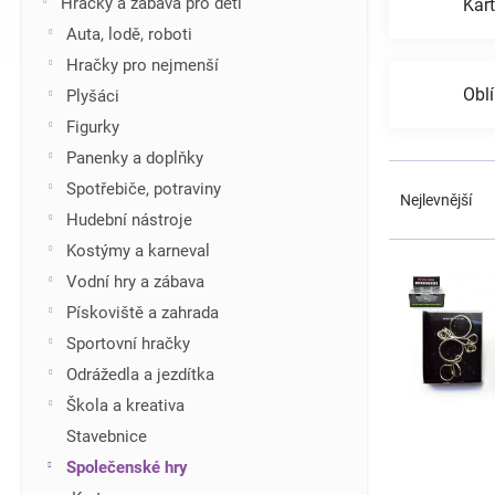
Hračky a zábava pro děti
Kar
í
Auta, lodě, roboti
p
Hračky pro nejmenší
a
n
Obl
Plyšáci
e
Figurky
l
Panenky a doplňky
Ř
Spotřebiče, potraviny
a
Nejlevnější
z
Hudební nástroje
e
Kostýmy a karneval
V
n
ý
Vodní hry a zábava
í
p
Pískoviště a zahrada
p
i
r
Sportovní hračky
s
o
Odrážedla a jezdítka
p
d
r
Škola a kreativa
u
o
Stavebnice
k
d
t
Společenské hry
u
ů