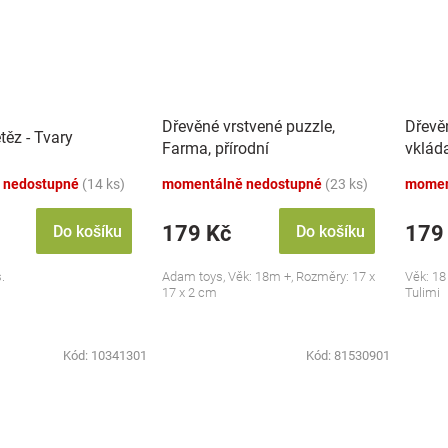
Dřevěné vrstvené puzzle,
Dřevě
těz - Tvary
Farma, přírodní
vkláda
 nedostupné
(14 ks)
momentálně nedostupné
(23 ks)
momen
179 Kč
179
Do košíku
Do košíku
.
Adam toys, Věk: 18m +, Rozměry: 17 x
Věk: 18
17 x 2 cm
Tulimi
Kód:
10341301
Kód:
81530901