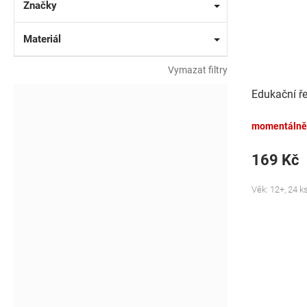
Značky
Materiál
Vymazat filtry
Edukační ře
momentálně
169 Kč
Věk: 12+, 24 ks