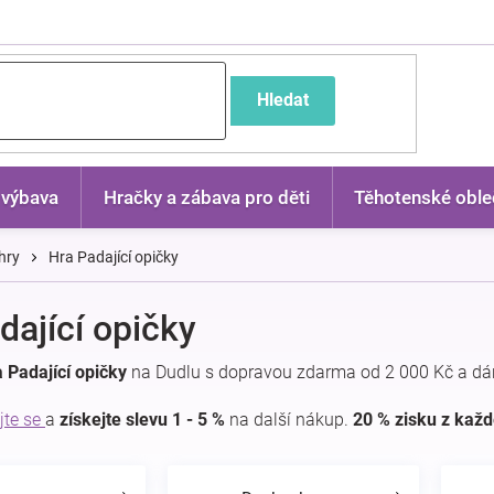
častější dotazy
Hledat
 výbava
Hračky a zábava pro děti
Těhotenské oble
hry
Hra Padající opičky
dající opičky
 Padající opičky
na Dudlu s dopravou zdarma od 2 000 Kč a dá
jte se
a
získejte slevu 1 - 5 %
na další nákup.
20 % zisku z kaž