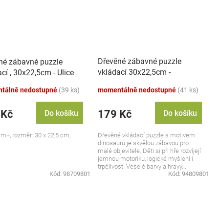
Dřevěné zábavné puzzle
né zábavné puzzle
vkládací 30x22,5cm -
cí , 30x22,5cm - Ulice
Dinosauři
tálně nedostupné
(39 ks)
momentálně nedostupné
(41 ks)
 Kč
179 Kč
Do košíku
Do košíku
 m+, rozměr: 30 x 22,5 cm,
Dřevěné vkládací puzzle s motivem
dinosaurů je skvělou zábavou pro
malé objevitele. Děti si při hře rozvíjejí
jemnou motoriku, logické myšlení i
trpělivost. Veselé barvy a hravý...
Kód:
98709801
Kód:
94809801