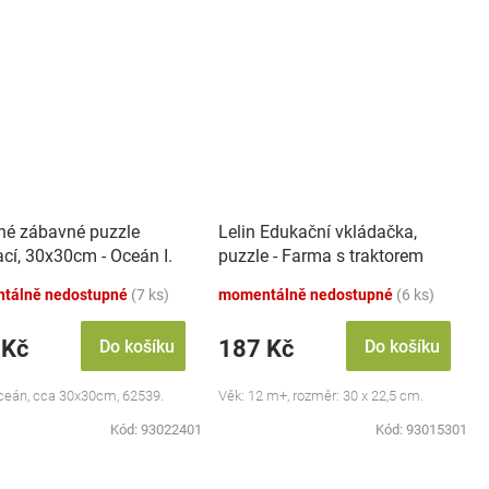
né zábavné puzzle
Lelin Edukační vkládačka,
ací, 30x30cm - Oceán I.
puzzle - Farma s traktorem
tálně nedostupné
(7 ks)
momentálně nedostupné
(6 ks)
 Kč
187 Kč
Do košíku
Do košíku
ceán, cca 30x30cm, 62539.
Věk: 12 m+, rozměr: 30 x 22,5 cm.
Kód:
93022401
Kód:
93015301