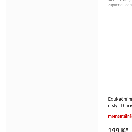
šesti barevným
zapadnou do vy
Edukační h
čísly - Din
momentálně
199 Kč