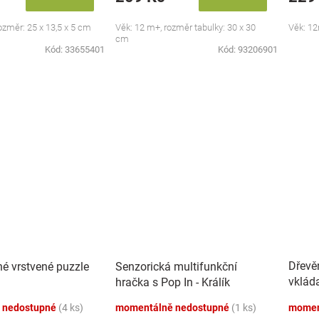
rozměr: 25 x 13,5 x 5 cm
Věk: 12 m+, rozměr tabulky: 30 x 30
Věk: 12
cm
Kód:
33655401
Kód:
93206901
Dřevě
é vrstvené puzzle
Senzorická multifunkční
vklád
hračka s Pop In - Králík
Dinos
 nedostupné
(4 ks)
momentálně nedostupné
(1 ks)
momen