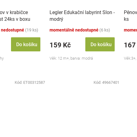
ov v krabičce
Legler Edukační labyrint Slon -
Pěnov
t 24ks v boxu
modrý
ks
 nedostupné
(19 ks)
momentálně nedostupné
(6 ks)
momen
159 Kč
167
Do košíku
Do košíku
uhy
Věk: 12 m+, barva: modrá
Věk:3+,
Kód:
ET00312587
Kód:
49667401