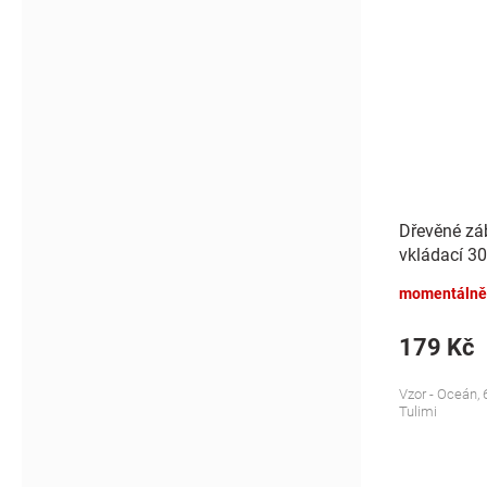
Dřevěné zá
vkládací 30
momentálně
179 Kč
Vzor - Oceán,
Tulimi