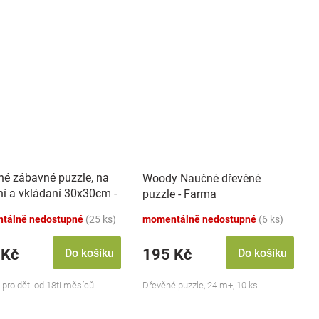
né zábavné puzzle, na
Woody Naučné dřevěné
ní a vkládaní 30x30cm -
puzzle - Farma
va
tálně nedostupné
(25 ks)
momentálně nedostupné
(6 ks)
 Kč
195 Kč
Do košíku
Do košíku
pro děti od 18ti měsíců.
Dřevěné puzzle, 24 m+, 10 ks.