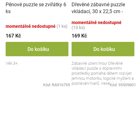
Dřevěné zábavné puzzle
Pěnové puzzle se zvířátky 6
vkládací, 30 x 22,5 cm -
ks
Dopravní prostředky
momentálně nedostupné
momentálně nedostupné
(1 ks)
(10 ks)
167 Kč
169 Kč
Do košíku
Do košíku
Věk:3+,
Zábavné učení hrou! Dřevěné
vkládací puzzle s dopravními
prostředky pomáhá dětem rozvíjet
jemnou motoriku, logické myšlení a
poznávání tvarů. Veselé obrázky
Kód:
RA916795
Kód:
95509801
autíček, lodí a...