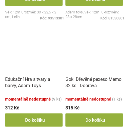
Věk: 12m+, rozměr: 30 x 22,5 x 2
Adam toys, Věk: 12m +, Rozměry:
cm, Lelin
28 x 28cm
Kód:
93513301
Kód:
81530801
Edukační Hra s tvary a
Goki Dřevěné pexeso Memo
barvy, Adam Toys
32 ks - Doprava
momentálně nedostupné
(9 ks)
momentálně nedostupné
(1 ks)
312 Kč
315 Kč
Do košíku
Do košíku