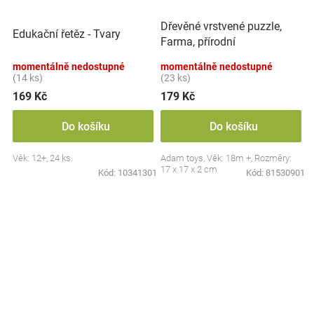
Dřevěné vrstvené puzzle,
Edukační řetěz - Tvary
Farma, přírodní
momentálně nedostupné
momentálně nedostupné
(14 ks)
(23 ks)
169 Kč
179 Kč
Do košíku
Do košíku
Věk: 12+, 24 ks.
Adam toys, Věk: 18m +, Rozměry:
17 x 17 x 2 cm
Kód:
10341301
Kód:
81530901