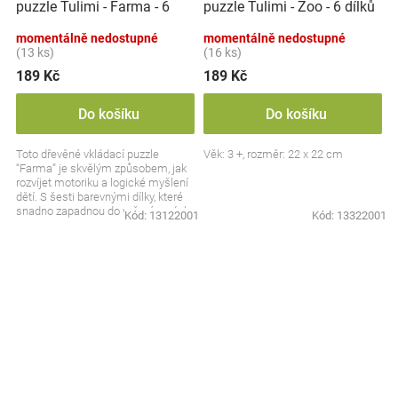
puzzle Tulimi - Farma - 6
puzzle Tulimi - Zoo - 6 dílků
dílků
momentálně nedostupné
momentálně nedostupné
(13 ks)
(16 ks)
189 Kč
189 Kč
Do košíku
Do košíku
Toto dřevěné vkládací puzzle
Věk: 3 +, rozměr: 22 x 22 cm
“Farma” je skvělým způsobem, jak
rozvíjet motoriku a logické myšlení
dětí. S šesti barevnými dílky, které
snadno zapadnou do vyřezávaných
Kód:
13122001
Kód:
13322001
otvorů,...