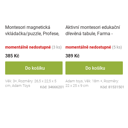
Montesori magnetická
Aktivní montesori edukační
vkládačka/puzzle, Profese,
dřevěná tabule, Farma -
povolání
červená
momentálně nedostupné
(3 ks)
momentálně nedostupné
(5 ks)
385 Kč
389 Kč
Do košíku
Do košíku
Věk: 3+, Rozměry: 26,5 x 22,5 x 5
Adam toys, Věk: 18m +, Rozměry:
cm, Adam Toys
22 x 25 x 9 cm
Kód:
34666201
Kód:
81531501