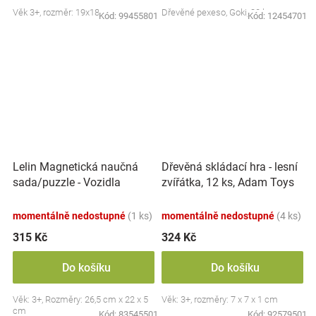
Věk 3+, rozměr: 19x18 cm
Dřevěné pexeso, Goki, 32 ks
Kód:
99455801
Kód:
12454701
Lelin Magnetická naučná
Dřevěná skládací hra - lesní
sada/puzzle - Vozidla
zvířátka, 12 ks, Adam Toys
momentálně nedostupné
(1 ks)
momentálně nedostupné
(4 ks)
315 Kč
324 Kč
Do košíku
Do košíku
Věk: 3+, Rozměry: 26,5 cm x 22 x 5
Věk: 3+, rozměry: 7 x 7 x 1 cm
cm
Kód:
83545501
Kód:
92579501