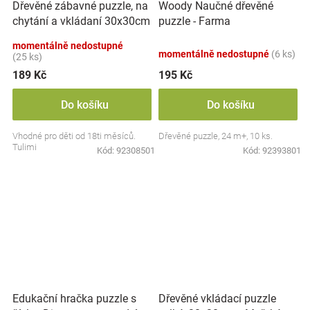
Dřevěné zábavné puzzle, na
Woody Naučné dřevěné
chytání a vkládaní 30x30cm
puzzle - Farma
- doprava
momentálně nedostupné
momentálně nedostupné
(6 ks)
(25 ks)
189 Kč
195 Kč
Do košíku
Do košíku
Vhodné pro děti od 18ti měsíců.
Dřevěné puzzle, 24 m+, 10 ks.
Tulimi
Kód:
92308501
Kód:
92393801
Dřevěné vkládací puzzle
Edukační hračka puzzle s