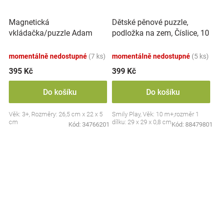
Magnetická
Dětské pěnové puzzle,
vkládačka/puzzle Adam
podložka na zem, Číslice, 10
Toys, Dinosaurus
ks
momentálně nedostupné
(7 ks)
momentálně nedostupné
(5 ks)
395 Kč
399 Kč
Do košíku
Do košíku
Věk: 3+, Rozměry: 26,5 cm x 22 x 5
Smily Play, Věk: 10 m+,rozměr 1
cm
dílku: 29 x 29 x 0,8 cm
Kód:
34766201
Kód:
88479801