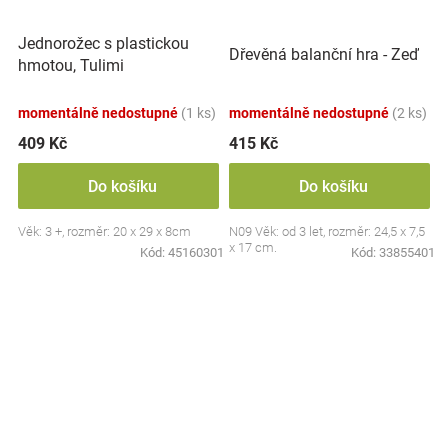
Jednorožec s plastickou
Dřevěná balanční hra - Zeď
hmotou, Tulimi
momentálně nedostupné
(1 ks)
momentálně nedostupné
(2 ks)
409 Kč
415 Kč
Do košíku
Do košíku
Věk: 3 +, rozměr: 20 x 29 x 8cm
N09 Věk: od 3 let, rozměr: 24,5 x 7,5
x 17 cm.
Kód:
45160301
Kód:
33855401