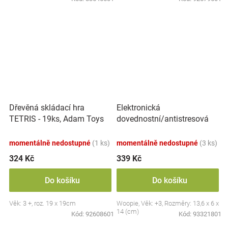
Elektronická
Dřevěná skládací hra
dovednostní/antistresová
TETRIS - 19ks, Adam Toys
hra Pop-it, Raketa, červená
momentálně nedostupné
(1 ks)
momentálně nedostupné
(3 ks)
324 Kč
339 Kč
Do košíku
Do košíku
Věk: 3 +, roz. 19 x 19cm
Woopie, Věk: +3, Rozměry: 13,6 x 6 x
14 (cm)
Kód:
92608601
Kód:
93321801