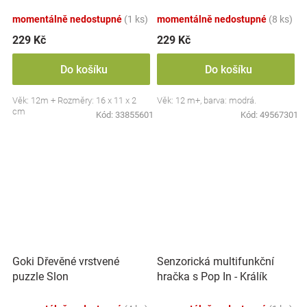
momentálně nedostupné
(1 ks)
momentálně nedostupné
(8 ks)
229 Kč
229 Kč
Do košíku
Do košíku
Věk: 12m + Rozměry: 16 x 11 x 2
Věk: 12 m+, barva: modrá.
cm
Kód:
33855601
Kód:
49567301
Goki Dřevěné vrstvené
Senzorická multifunkční
puzzle Slon
hračka s Pop In - Králík