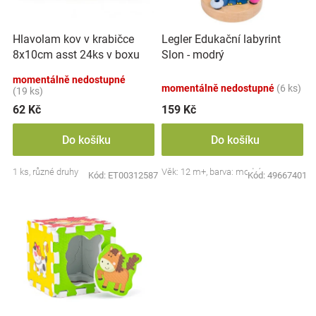
k
r
t
Značky
o
ů
Hlavolam kov v krabičce
Legler Edukační labyrint
d
Blog
8x10cm asst 24ks v boxu
Slon - modrý
u
k
momentálně nedostupné
momentálně nedostupné
(6 ks)
Hračkářství
t
(19 ks)
ů
62 Kč
159 Kč
Přihlášení
Do košíku
Do košíku
1 ks, různé druhy
Věk: 12 m+, barva: modrá
Kód:
ET00312587
Kód:
49667401