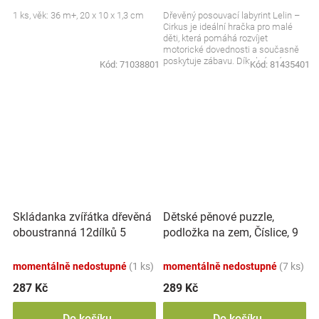
1 ks, věk: 36 m+, 20 x 10 x 1,3 cm
Dřevěný posouvací labyrint Lelin –
Cirkus je ideální hračka pro malé
děti, která pomáhá rozvíjet
motorické dovednosti a současně
poskytuje zábavu. Díky krásnému
Kód:
71038801
Kód:
81435401
motivem cirkusu...
Skládanka zvířátka dřevěná
Dětské pěnové puzzle,
oboustranná 12dílků 5
podložka na zem, Číslice, 9
zvířátek v krabičce
ks
17x12x1,5cm
momentálně nedostupné
(1 ks)
momentálně nedostupné
(7 ks)
287 Kč
289 Kč
Do košíku
Do košíku