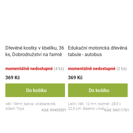
Dřevěné kostky v kbelíku, 36
Edukační motorická dřevěná
ks, Dobrodružství na farmě
tabule - autobus
momentálně nedostupné
(4 ks)
momentálně nedostupné
(2 ks)
369 Kč
369 Kč
Do košíku
Do košíku
věk: 18m+, barva: vícebarevné,
Lelin, Věk: 12 m+, rozměr: 28,5 x
Adam Toys
22,5 cm. Baleno v krabičce.
Kód:
93455501
Kód:
54311701