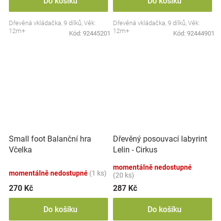
Do košíku
Do košíku
Dřevěná vkládačka, 9 dílků, Věk:
Dřevěná vkládačka, 9 dílků, Věk:
12m+
12m+
Kód:
92445201
Kód:
92444901
Small foot Balanční hra
Dřevěný posouvací labyrint
Včelka
Lelin - Cirkus
momentálně nedostupné
momentálně nedostupné
(1 ks)
(20 ks)
270 Kč
287 Kč
Do košíku
Do košíku