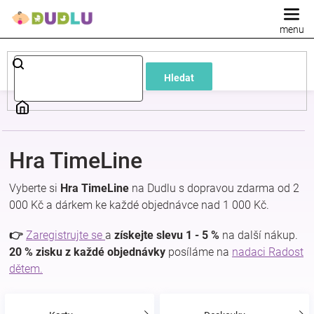
Přejít
na
obsah
Dětské
Hledat
a
kojenecké
Hra TimeLine
oblečení
Vyberte si
Hra TimeLine
na Dudlu s dopravou zdarma od 2
Pokojíček
000 Kč a dárkem ke každé objednávce nad 1 000 Kč.
👉
Zaregistrujte se
a
získejte slevu 1 - 5 %
na další nákup.
a
20 % zisku z každé objednávky
posíláme na
nadaci Radost
dětem.
kojenecká
výbava