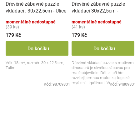
Dřevěné zábavné puzzle
Dřevěné zábavné puzzle
vkládací 30x22,5cm -
vkládací , 30x22,5cm - Ulice
Dinosauři
momentálně nedostupné
momentálně nedostupné
(39 ks)
(41 ks)
179 Kč
179 Kč
Do košíku
Do košíku
Věk: 18 m+, rozměr: 30 x 22,5 cm,
Dřevěné vkládací puzzle s motivem
Tulimi
dinosaurů je skvělou zábavou pro
malé objevitele. Děti si při hře
rozvíjejí jemnou motoriku, logické
myšlení i trpělivost. Veselé barvy a
Kód:
98709801
Kód:
94809801
hravý...