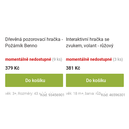
Dřevěná pozorovací hračka -
Interaktivní hračka se
Požárník Benno
zvukem, volant - růžový
momentálně nedostupné
(9 ks)
momentálně nedostupné
(3 ks)
379 Kč
381 Kč
Do košíku
Do košíku
věk: 3+, Rozměry: 43 x 8,5 x 11 cm.
věk: 18 m+, barva: růžová
Kód:
93456901
Kód:
46596301