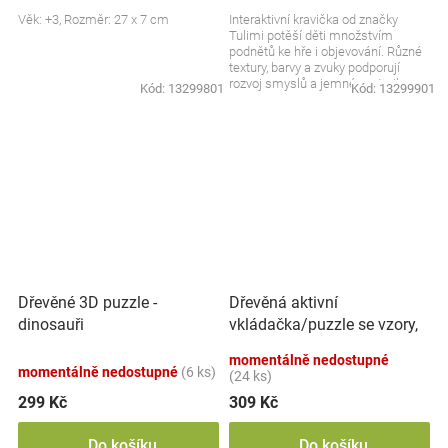
Věk: +3, Rozměr: 27 x 7 cm
Interaktivní kravička od značky
Tulimi potěší děti množstvím
podnětů ke hře i objevování. Různé
textury, barvy a zvuky podporují
rozvoj smyslů a jemné motoriky.
Kód:
13299801
Kód:
13299901
Měkké provedení...
Dřevěná aktivní
Dřevěné 3D puzzle -
vkládačka/puzzle se vzory,
dinosauři
přírodní
momentálně nedostupné
momentálně nedostupné
(6 ks)
(24 ks)
299 Kč
309 Kč
Do košíku
Do košíku