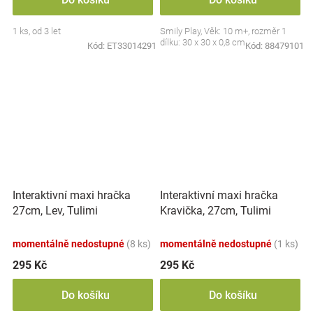
1 ks, od 3 let
Smily Play, Věk: 10 m+, rozměr 1
dílku: 30 x 30 x 0,8 cm
Kód:
ET33014291
Kód:
88479101
Interaktivní maxi hračka
Interaktivní maxi hračka
27cm, Lev, Tulimi
Kravička, 27cm, Tulimi
momentálně nedostupné
(8 ks)
momentálně nedostupné
(1 ks)
295 Kč
295 Kč
Do košíku
Do košíku