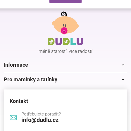
d
v
a
á
Z
c
n
á
í
í
p
p
r
a
v
t
k
í
y
méně starostí, více radostí
v
ý
p
Informace
i
s
Pro maminky a tatínky
u
Kontakt
Potřebujete poradit?
info@dudlu.cz