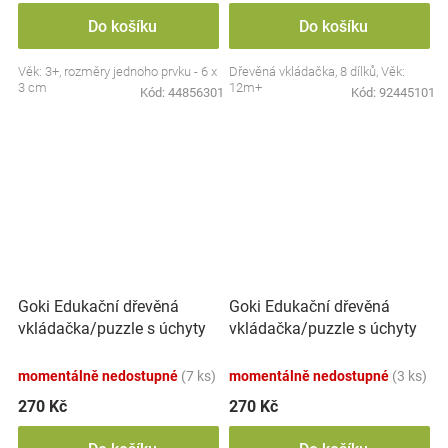
Do košíku
Do košíku
Věk: 3+, rozměry jednoho prvku - 6 x
Dřevěná vkládačka, 8 dílků, Věk:
3 cm
12m+
Kód:
44856301
Kód:
92445101
Goki Edukační dřevěná
Goki Edukační dřevěná
vkládačka/puzzle s úchyty
vkládačka/puzzle s úchyty
Lesní zvířátka
Mořský svět
momentálně nedostupné
(7 ks)
momentálně nedostupné
(3 ks)
270 Kč
270 Kč