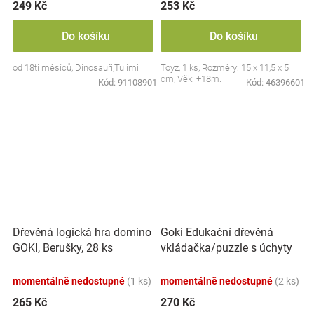
249 Kč
253 Kč
Do košíku
Do košíku
od 18ti měsíců, Dinosauři,Tulimi
Toyz, 1 ks, Rozměry: 15 x 11,5 x 5
cm, Věk: +18m.
Kód:
91108901
Kód:
46396601
Goki Edukační dřevěná
Dřevěná logická hra domino
vkládačka/puzzle s úchyty
GOKI, Berušky, 28 ks
Farma
momentálně nedostupné
(1 ks)
momentálně nedostupné
(2 ks)
265 Kč
270 Kč