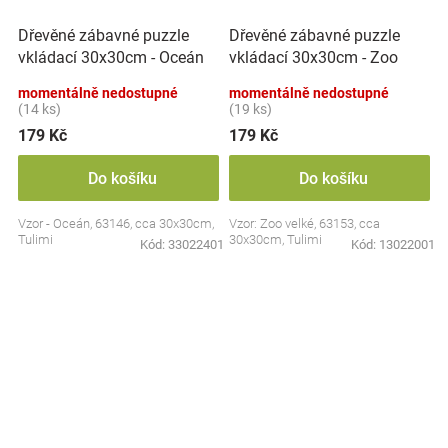
Dřevěné zábavné puzzle
Dřevěné zábavné puzzle
vkládací 30x30cm - Oceán
vkládací 30x30cm - Zoo
II.
velké
momentálně nedostupné
momentálně nedostupné
(14 ks)
(19 ks)
179 Kč
179 Kč
Do košíku
Do košíku
Vzor - Oceán, 63146, cca 30x30cm,
Vzor: Zoo velké, 63153, cca
Tulimi
30x30cm, Tulimi
Kód:
33022401
Kód:
13022001