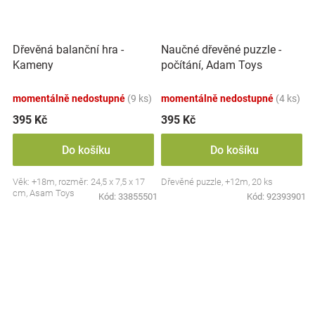
Dřevěná balanční hra -
Naučné dřevěné puzzle -
Kameny
počítání, Adam Toys
momentálně nedostupné
(9 ks)
momentálně nedostupné
(4 ks)
395 Kč
395 Kč
Do košíku
Do košíku
Věk: +18m, rozměr: 24,5 x 7,5 x 17
Dřevěné puzzle, +12m, 20 ks
cm, Asam Toys
Kód:
33855501
Kód:
92393901