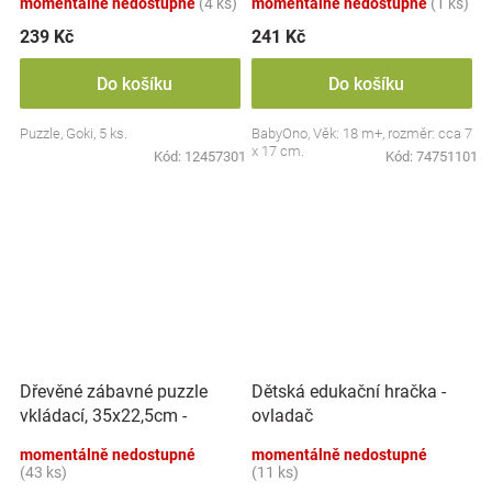
momentálně nedostupné
(4 ks)
momentálně nedostupné
(1 ks)
239 Kč
241 Kč
Do košíku
Do košíku
Puzzle, Goki, 5 ks.
BabyOno, Věk: 18 m+, rozměr: cca 7
x 17 cm.
Kód:
12457301
Kód:
74751101
Dřevěné zábavné puzzle
Dětská edukační hračka -
vkládací, 35x22,5cm -
ovladač
Dinosauři
momentálně nedostupné
momentálně nedostupné
(43 ks)
(11 ks)