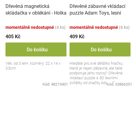
Dřevěná magnetická
Dřevěné zábavné vkládací
skládačka v oblékání - Holka
puzzle Adam Toys, lesní
a kluk
zvířátka 3D
momentálně nedostupné
(4 ks)
momentálně nedostupné
(6 ks)
405 Kč
409 Kč
Do košíku
Do košíku
Věk: od 3 let+, rozměry: 22 x 14 x
Hledáte pro své děťátko hračku,
3,5cm
která je nejen zábavná, ale také
podporuje jeho rozvoj? Dřevěné
vkládací puzzle s 3D lesními
zvířátky od značky Adam Toys je
Kód:
48215401
Kód:
33866201
skvělou volbou pro...