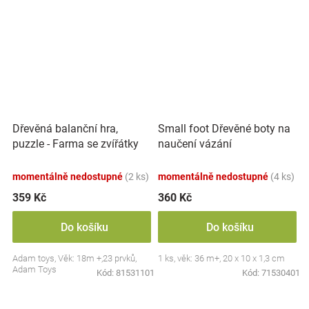
Dřevěná balanční hra,
Small foot Dřevěné boty na
puzzle - Farma se zvířátky
naučení vázání
momentálně nedostupné
(2 ks)
momentálně nedostupné
(4 ks)
359 Kč
360 Kč
Do košíku
Do košíku
Adam toys, Věk: 18m +,23 prvků,
1 ks, věk: 36 m+, 20 x 10 x 1,3 cm
Adam Toys
Kód:
81531101
Kód:
71530401