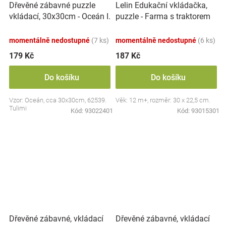
Dřevěné zábavné puzzle
Lelin Edukační vkládačka,
vkládací, 30x30cm - Oceán I.
puzzle - Farma s traktorem
momentálně nedostupné
(7 ks)
momentálně nedostupné
(6 ks)
179 Kč
187 Kč
Do košíku
Do košíku
Vzor: Oceán, cca 30x30cm, 62539.
Věk: 12 m+, rozměr: 30 x 22,5 cm.
Tulimi
Kód:
93022401
Kód:
93015301
Dřevěné zábavné, vkládací
Dřevěné zábavné, vkládací