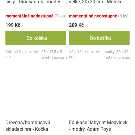
velké, 30x30 cm - Mořské
čísly - Dinosaurus - modrý
zvířátka
momentálně nedostupné
(7 ks)
momentálně nedostupné
(8 ks)
199 Kč
209 Kč
Do košíku
Do košíku
Věk: od 3 let, rozměr: 25 x 13,5 x 5
Věk: 12 m+, rozměr tabulky: 30 x 30
cm
cm
Kód:
33655401
Kód:
93206901
Dřevěná/bambusová
Edukační labyrint Medvídek
skládací hra - Kočka
- modrý, Adam Toys