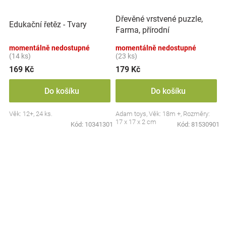
Dřevěné vrstvené puzzle,
Edukační řetěz - Tvary
Farma, přírodní
momentálně nedostupné
momentálně nedostupné
(14 ks)
(23 ks)
169 Kč
179 Kč
Do košíku
Do košíku
Věk: 12+, 24 ks.
Adam toys, Věk: 18m +, Rozměry:
17 x 17 x 2 cm
Kód:
10341301
Kód:
81530901