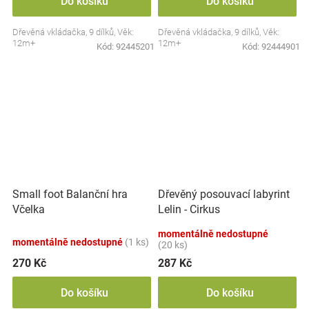
Do košíku
Do košíku
Dřevěná vkládačka, 9 dílků, Věk:
Dřevěná vkládačka, 9 dílků, Věk:
12m+
12m+
Kód:
92445201
Kód:
92444901
Small foot Balanční hra
Dřevěný posouvací labyrint
Včelka
Lelin - Cirkus
momentálně nedostupné
momentálně nedostupné
(1 ks)
(20 ks)
270 Kč
287 Kč
Do košíku
Do košíku