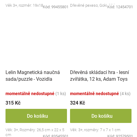
Věk 3+, rozměr: 19x18 cm
Dřevěné pexeso, Goki, 32 ks
Kód:
99455801
Kód:
12454701
Lelin Magnetická naučná
Dřevěná skládací hra - lesní
sada/puzzle - Vozidla
zvířátka, 12 ks, Adam Toys
momentálně nedostupné
(1 ks)
momentálně nedostupné
(4 ks)
315 Kč
324 Kč
Do košíku
Do košíku
Věk: 3+, Rozměry: 26,5 cm x 22 x 5
Věk: 3+, rozměry: 7 x 7 x 1 cm
cm
Kód:
83545501
Kód:
92579501