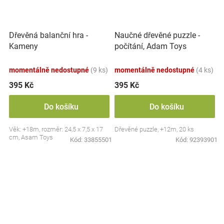
Dřevěná balanční hra -
Naučné dřevěné puzzle -
Kameny
počítání, Adam Toys
momentálně nedostupné
(9 ks)
momentálně nedostupné
(4 ks)
395 Kč
395 Kč
Do košíku
Do košíku
Věk: +18m, rozměr: 24,5 x 7,5 x 17
Dřevěné puzzle, +12m, 20 ks
cm, Asam Toys
Kód:
33855501
Kód:
92393901