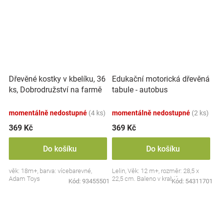
Dřevěné kostky v kbelíku, 36
Edukační motorická dřevěná
ks, Dobrodružství na farmě
tabule - autobus
momentálně nedostupné
(4 ks)
momentálně nedostupné
(2 ks)
369 Kč
369 Kč
Do košíku
Do košíku
věk: 18m+, barva: vícebarevné,
Lelin, Věk: 12 m+, rozměr: 28,5 x
Adam Toys
22,5 cm. Baleno v krabičce.
Kód:
93455501
Kód:
54311701