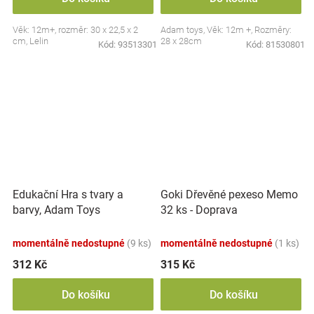
Věk: 12m+, rozměr: 30 x 22,5 x 2
Adam toys, Věk: 12m +, Rozměry:
cm, Lelin
28 x 28cm
Kód:
93513301
Kód:
81530801
Edukační Hra s tvary a
Goki Dřevěné pexeso Memo
barvy, Adam Toys
32 ks - Doprava
momentálně nedostupné
(9 ks)
momentálně nedostupné
(1 ks)
312 Kč
315 Kč
Do košíku
Do košíku