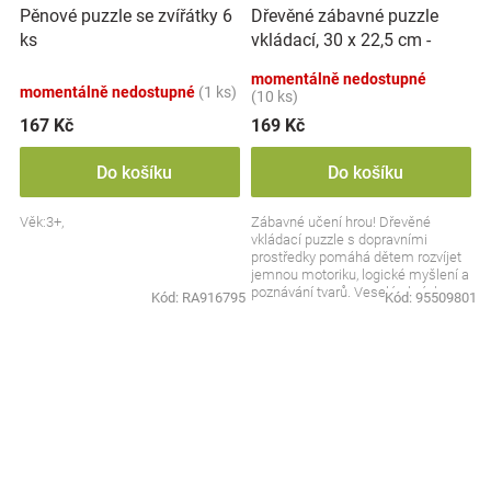
Dřevěné zábavné puzzle
Pěnové puzzle se zvířátky 6
vkládací, 30 x 22,5 cm -
ks
Dopravní prostředky
momentálně nedostupné
momentálně nedostupné
(1 ks)
(10 ks)
167 Kč
169 Kč
Do košíku
Do košíku
Věk:3+,
Zábavné učení hrou! Dřevěné
vkládací puzzle s dopravními
prostředky pomáhá dětem rozvíjet
jemnou motoriku, logické myšlení a
poznávání tvarů. Veselé obrázky
Kód:
RA916795
Kód:
95509801
autíček, lodí a...