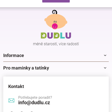
d
v
a
á
Z
c
n
á
í
í
p
p
r
a
v
t
k
í
y
méně starostí, více radostí
v
ý
p
Informace
i
s
Pro maminky a tatínky
u
Kontakt
Potřebujete poradit?
info@dudlu.cz