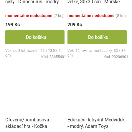
velké, 30x30 cm - Mořské
čísly - Dinosaurus - modrý
zvířátka
momentálně nedostupné
(7 ks)
momentálně nedostupné
(8 ks)
199 Kč
209 Kč
Do košíku
Do košíku
Věk: od 3 let, rozměr: 25 x 13,5 x 5
Věk: 12 m+, rozměr tabulky: 30 x 30
cm
cm
Kód:
33655401
Kód:
93206901
Dřevěná/bambusová
Edukační labyrint Medvídek
skládací hra - Kočka
- modrý, Adam Toys