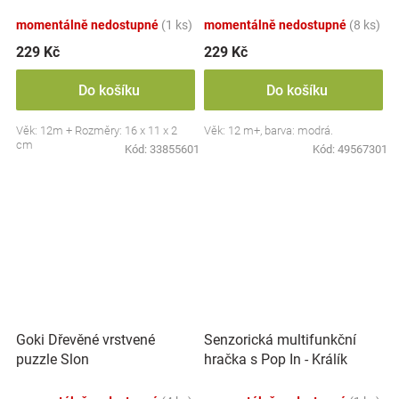
momentálně nedostupné
(1 ks)
momentálně nedostupné
(8 ks)
229 Kč
229 Kč
Do košíku
Do košíku
Věk: 12m + Rozměry: 16 x 11 x 2
Věk: 12 m+, barva: modrá.
cm
Kód:
33855601
Kód:
49567301
Goki Dřevěné vrstvené
Senzorická multifunkční
puzzle Slon
hračka s Pop In - Králík