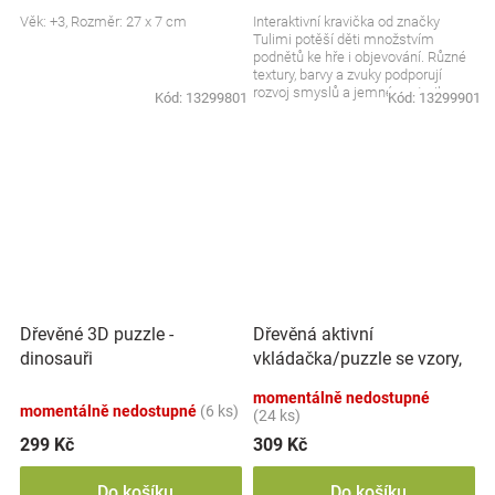
Věk: +3, Rozměr: 27 x 7 cm
Interaktivní kravička od značky
Tulimi potěší děti množstvím
podnětů ke hře i objevování. Různé
textury, barvy a zvuky podporují
rozvoj smyslů a jemné motoriky.
Kód:
13299801
Kód:
13299901
Měkké provedení...
Dřevěná aktivní
Dřevěné 3D puzzle -
vkládačka/puzzle se vzory,
dinosauři
přírodní
momentálně nedostupné
momentálně nedostupné
(6 ks)
(24 ks)
299 Kč
309 Kč
Do košíku
Do košíku