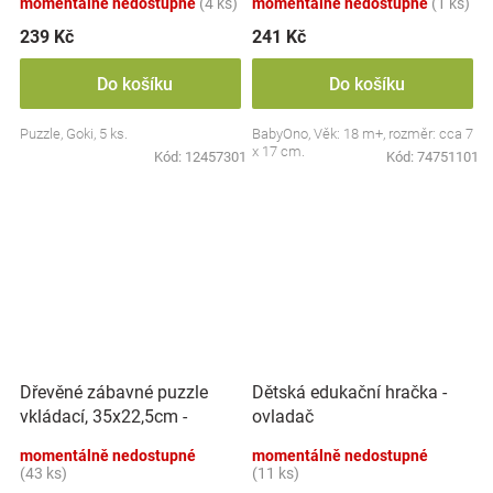
momentálně nedostupné
(4 ks)
momentálně nedostupné
(1 ks)
239 Kč
241 Kč
Do košíku
Do košíku
Puzzle, Goki, 5 ks.
BabyOno, Věk: 18 m+, rozměr: cca 7
x 17 cm.
Kód:
12457301
Kód:
74751101
Dřevěné zábavné puzzle
Dětská edukační hračka -
vkládací, 35x22,5cm -
ovladač
Dinosauři
momentálně nedostupné
momentálně nedostupné
(43 ks)
(11 ks)