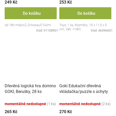
249 Kč
253 Kč
Do košíku
Do košíku
od 18ti měsíců, Dinosauři,Tulimi
Toyz, 1 ks, Rozměry: 15 x 11,5 x 5
cm, Věk: +18m.
Kód:
91108901
Kód:
46396601
Goki Edukační dřevěná
Dřevěná logická hra domino
vkládačka/puzzle s úchyty
GOKI, Berušky, 28 ks
Farma
momentálně nedostupné
(1 ks)
momentálně nedostupné
(2 ks)
265 Kč
270 Kč