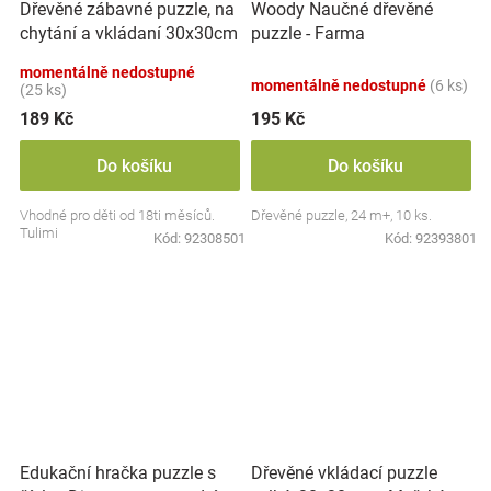
Dřevěné zábavné puzzle, na
Woody Naučné dřevěné
chytání a vkládaní 30x30cm
puzzle - Farma
- doprava
momentálně nedostupné
momentálně nedostupné
(6 ks)
(25 ks)
189 Kč
195 Kč
Do košíku
Do košíku
Vhodné pro děti od 18ti měsíců.
Dřevěné puzzle, 24 m+, 10 ks.
Tulimi
Kód:
92308501
Kód:
92393801
Dřevěné vkládací puzzle
Edukační hračka puzzle s