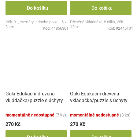
Do košíku
Do košíku
Věk: 3+, rozměry jednoho prvku - 6 x
Dřevěná vkládačka, 8 dílků, Věk:
3 cm
12m+
Kód:
44856301
Kód:
92445101
Goki Edukační dřevěná
Goki Edukační dřevěná
vkládačka/puzzle s úchyty
vkládačka/puzzle s úchyty
Lesní zvířátka
Mořský svět
momentálně nedostupné
(7 ks)
momentálně nedostupné
(3 ks)
270 Kč
270 Kč