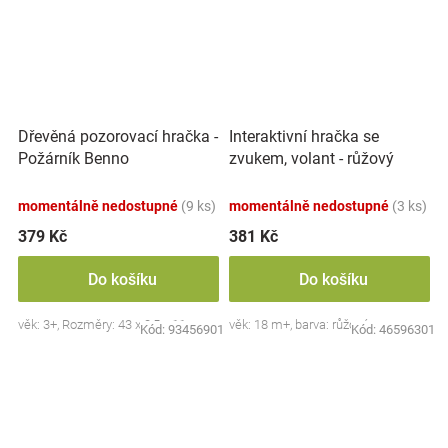
Dřevěná pozorovací hračka -
Interaktivní hračka se
Požárník Benno
zvukem, volant - růžový
momentálně nedostupné
(9 ks)
momentálně nedostupné
(3 ks)
379 Kč
381 Kč
Do košíku
Do košíku
věk: 3+, Rozměry: 43 x 8,5 x 11 cm.
věk: 18 m+, barva: růžová
Kód:
93456901
Kód:
46596301