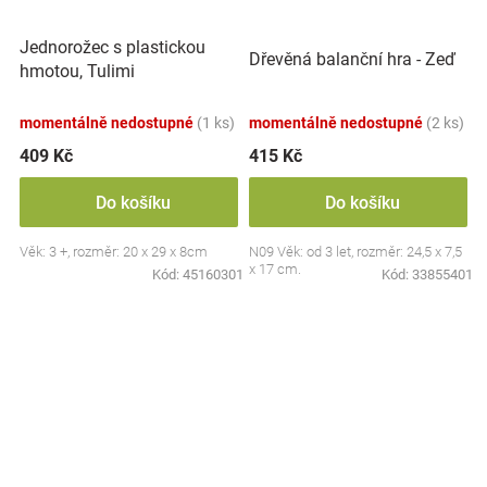
Jednorožec s plastickou
Dřevěná balanční hra - Zeď
hmotou, Tulimi
momentálně nedostupné
(1 ks)
momentálně nedostupné
(2 ks)
409 Kč
415 Kč
Do košíku
Do košíku
Věk: 3 +, rozměr: 20 x 29 x 8cm
N09 Věk: od 3 let, rozměr: 24,5 x 7,5
x 17 cm.
Kód:
45160301
Kód:
33855401