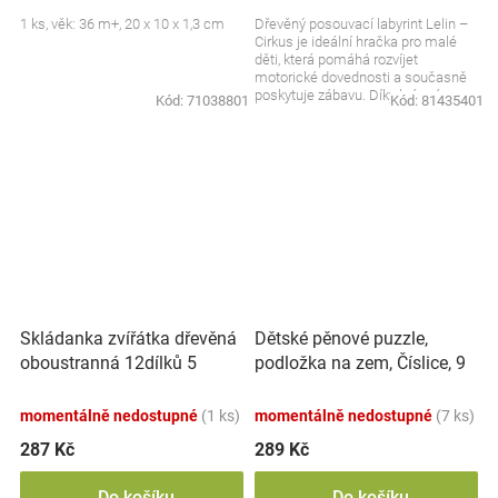
1 ks, věk: 36 m+, 20 x 10 x 1,3 cm
Dřevěný posouvací labyrint Lelin –
Cirkus je ideální hračka pro malé
děti, která pomáhá rozvíjet
motorické dovednosti a současně
poskytuje zábavu. Díky krásnému
Kód:
71038801
Kód:
81435401
motivem cirkusu...
Skládanka zvířátka dřevěná
Dětské pěnové puzzle,
oboustranná 12dílků 5
podložka na zem, Číslice, 9
zvířátek v krabičce
ks
17x12x1,5cm
momentálně nedostupné
(1 ks)
momentálně nedostupné
(7 ks)
287 Kč
289 Kč
Do košíku
Do košíku