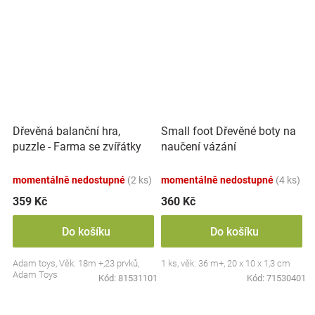
Dřevěná balanční hra,
Small foot Dřevěné boty na
puzzle - Farma se zvířátky
naučení vázání
momentálně nedostupné
(2 ks)
momentálně nedostupné
(4 ks)
359 Kč
360 Kč
Do košíku
Do košíku
Adam toys, Věk: 18m +,23 prvků,
1 ks, věk: 36 m+, 20 x 10 x 1,3 cm
Adam Toys
Kód:
81531101
Kód:
71530401