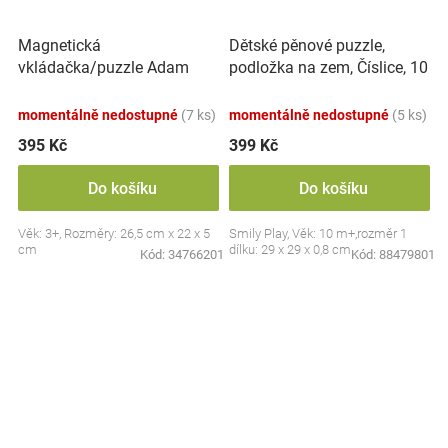
Magnetická
Dětské pěnové puzzle,
vkládačka/puzzle Adam
podložka na zem, Číslice, 10
Toys, Dinosaurus
ks
momentálně nedostupné
(7 ks)
momentálně nedostupné
(5 ks)
395 Kč
399 Kč
Do košíku
Do košíku
Věk: 3+, Rozměry: 26,5 cm x 22 x 5
Smily Play, Věk: 10 m+,rozměr 1
cm
dílku: 29 x 29 x 0,8 cm
Kód:
34766201
Kód:
88479801