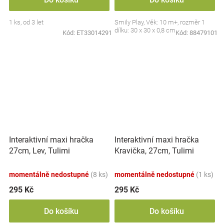
1 ks, od 3 let
Smily Play, Věk: 10 m+, rozměr 1
dílku: 30 x 30 x 0,8 cm
Kód:
ET33014291
Kód:
88479101
Interaktivní maxi hračka
Interaktivní maxi hračka
27cm, Lev, Tulimi
Kravička, 27cm, Tulimi
momentálně nedostupné
(8 ks)
momentálně nedostupné
(1 ks)
295 Kč
295 Kč
Do košíku
Do košíku