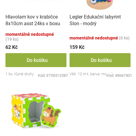
k
r
t
Značky
o
ů
Hlavolam kov v krabičce
Legler Edukační labyrint
d
Blog
8x10cm asst 24ks v boxu
Slon - modrý
u
k
momentálně nedostupné
momentálně nedostupné
(6 ks)
Hračkářství
t
(19 ks)
ů
62 Kč
159 Kč
Přihlášení
Do košíku
Do košíku
1 ks, různé druhy
Věk: 12 m+, barva: modrá
Kód:
ET00312587
Kód:
49667401