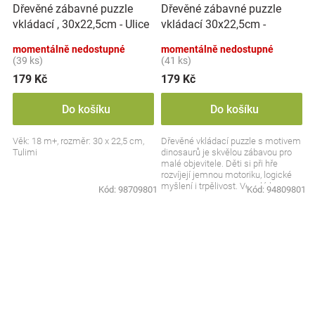
Dřevěné zábavné puzzle
Dřevěné zábavné puzzle
vkládací 30x22,5cm -
vkládací , 30x22,5cm - Ulice
Dinosauři
momentálně nedostupné
momentálně nedostupné
(39 ks)
(41 ks)
179 Kč
179 Kč
Do košíku
Do košíku
Věk: 18 m+, rozměr: 30 x 22,5 cm,
Dřevěné vkládací puzzle s motivem
Tulimi
dinosaurů je skvělou zábavou pro
malé objevitele. Děti si při hře
rozvíjejí jemnou motoriku, logické
myšlení i trpělivost. Veselé barvy a
Kód:
98709801
Kód:
94809801
hravý...