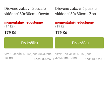
Dřevěné zábavné puzzle
Dřevěné zábavné puzzle
vkládací 30x30cm - Oceán
vkládací 30x30cm - Zoo
II.
velké
momentálně nedostupné
momentálně nedostupné
(14 ks)
(19 ks)
179 Kč
179 Kč
Do košíku
Do košíku
Vzor - Oceán, 63146, cca 30x30cm,
Vzor: Zoo velké, 63153, cca
Tulimi
30x30cm, Tulimi
Kód:
33022401
Kód:
13022001