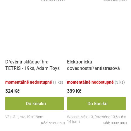
Elektronická
Dřevěná skládací hra
dovednostní/antistresová
TETRIS - 19ks, Adam Toys
hra Pop-it, Raketa, červená
momentálně nedostupné
(1 ks)
momentálně nedostupné
(3 ks)
324 Kč
339 Kč
Do košíku
Do košíku
Věk: 3 +, roz. 19 x 19cm
Woopie, Věk: +3, Rozměry: 13,6 x 6 x
14 (cm)
Kód:
92608601
Kód:
93321801