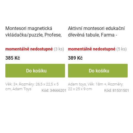
Montesori magnetická
Aktivní montesori edukační
vkládačka/puzzle, Profese,
dřevěná tabule, Farma -
povolání
červená
momentálně nedostupné
(3 ks)
momentálně nedostupné
(5 ks)
385 Kč
389 Kč
Do košíku
Do košíku
Věk: 3+, Rozměry: 26,5 x 22,5 x 5
Adam toys, Věk: 18m +, Rozměry:
cm, Adam Toys
22 x 25 x 9 cm
Kód:
34666201
Kód:
81531501