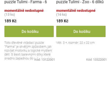
puzzle Tulimi - Farma - 6
puzzle Tulimi - Zoo - 6 dílků
dílků
momentálně nedostupné
momentálně nedostupné
(13 ks)
(16 ks)
189 Kč
189 Kč
Do košíku
Do košíku
Toto dřevěné vkládací puzzle
Věk: 3 +, rozměr: 22 x 22 cm
“Farma” je skvělým způsobem, jak
rozvíjet motoriku a logické myšlení
dětí. S šesti barevnými dílky, které
snadno zapadnou do vyřezávaných
Kód:
13122001
Kód:
13322001
otvorů,...