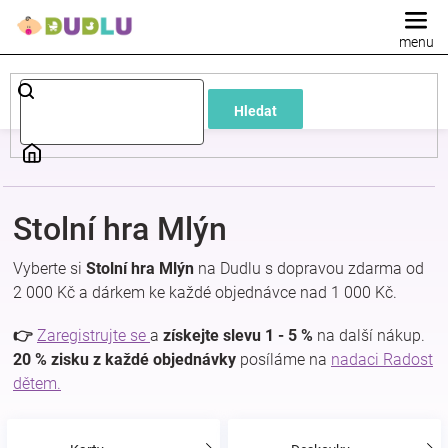
Přejít
na
obsah
Dětské
Hledat
a
kojenecké
Stolní hra Mlýn
oblečení
Vyberte si
Stolní hra Mlýn
na Dudlu s dopravou zdarma od
Pokojíček
2 000 Kč a dárkem ke každé objednávce nad 1 000 Kč.
👉
Zaregistrujte se
a
získejte slevu 1 - 5 %
na další nákup.
a
20 % zisku z každé objednávky
posíláme na
nadaci Radost
dětem.
kojenecká
výbava