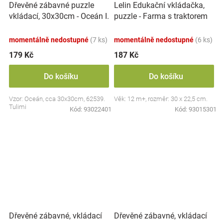
Dřevěné zábavné puzzle
Lelin Edukační vkládačka,
vkládací, 30x30cm - Oceán I.
puzzle - Farma s traktorem
momentálně nedostupné
(7 ks)
momentálně nedostupné
(6 ks)
179 Kč
187 Kč
Do košíku
Do košíku
Vzor: Oceán, cca 30x30cm, 62539.
Věk: 12 m+, rozměr: 30 x 22,5 cm.
Tulimi
Kód:
93022401
Kód:
93015301
Dřevěné zábavné, vkládací
Dřevěné zábavné, vkládací