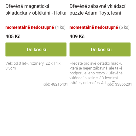
Dřevěná magnetická
Dřevěné zábavné vkládací
skládačka v oblékání - Holka
puzzle Adam Toys, lesní
a kluk
zvířátka 3D
momentálně nedostupné
(4 ks)
momentálně nedostupné
(6 ks)
405 Kč
409 Kč
Do košíku
Do košíku
Věk: od 3 let+, rozměry: 22 x 14 x
Hledáte pro své děťátko hračku,
3,5cm
která je nejen zábavná, ale také
podporuje jeho rozvoj? Dřevěné
vkládací puzzle s 3D lesními
zvířátky od značky Adam Toys je
Kód:
48215401
Kód:
33866201
skvělou volbou pro...