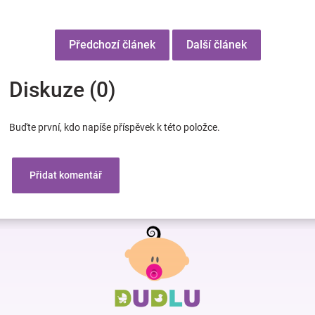
Předchozí článek
Další článek
Diskuze (0)
Buďte první, kdo napíše příspěvek k této položce.
Přidat komentář
Z
á
p
a
t
í