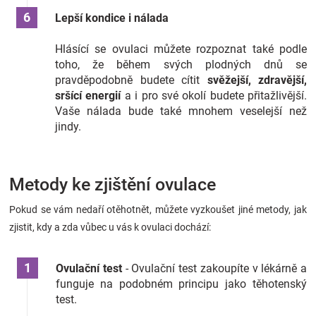
Lepší kondice i nálada
Hlásící se ovulaci můžete rozpoznat také podle
toho, že během svých plodných dnů se
pravděpodobně budete cítit
svěžejší, zdravější,
sršící energií
a i pro své okolí budete přitažlivější.
Vaše nálada bude také mnohem veselejší než
jindy.
Metody ke zjištění ovulace
Pokud se vám nedaří otěhotnět, můžete vyzkoušet jiné metody, jak
zjistit, kdy a zda vůbec u vás k ovulaci dochází:
Ovulační test
- Ovulační test zakoupíte v lékárně a
funguje na podobném principu jako těhotenský
test.