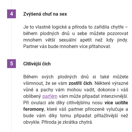
Zvýšená chuť na sex
Je to vlastně logické a příroda to zařídila chytře –
během plodných dnů u sebe můžete pozorovat
mnohem větší sexuální apetit než kdy jindy.
Partner vás bude mnohem více přitahovat.
Citlivější čich
Během svých plodných dnů si také můžete
všimnout, že se vám
zostřil čich
. Některé výrazné
vůně a pachy vám mohou vadit, dokonce i váš
oblíbený
parfém
vám může připadat intenzivnější.
Při ovulaci ale díky citlivějšímu nosu
více ucítíte
feromony
, které váš partner přirozeně vylučuje a
bude vám díky tomu připadat přitažlivější než
obvykle. Příroda je zkrátka chytrá.