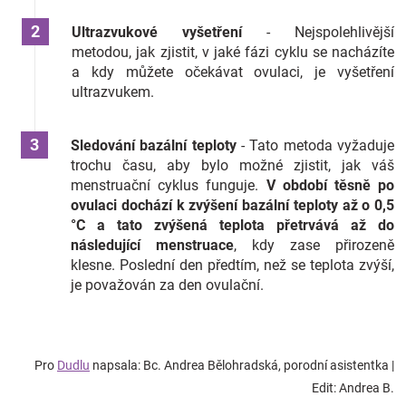
Ultrazvukové vyšetření
- Nejspolehlivější
metodou, jak zjistit, v jaké fázi cyklu se nacházíte
a kdy můžete očekávat ovulaci, je vyšetření
ultrazvukem.
Sledování bazální teploty
- Tato metoda vyžaduje
trochu času, aby bylo možné zjistit, jak váš
menstruační cyklus funguje.
V období těsně po
ovulaci dochází k zvýšení bazální teploty až o 0,5
°C a tato zvýšená teplota přetrvává až do
následující menstruace
, kdy zase přirozeně
klesne. Poslední den předtím, než se teplota zvýší,
je považován za den ovulační.
Pro
Dudlu
napsala: Bc. Andrea Bělohradská, porodní asistentka |
Edit: Andrea B.