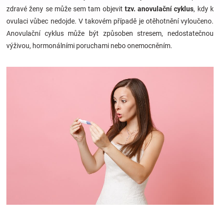
zdravé ženy se může sem tam objevit
tzv. anovulační cyklus
, kdy k
ovulaci vůbec nedojde. V takovém případě je otěhotnění vyloučeno.
Hračky
Anovulační cyklus může být způsoben stresem, nedostatečnou
výživou, hormonálními poruchami nebo onemocněním.
a
zábava
pro
děti
Těhotenské
oblečení
Novinky