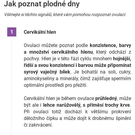
Jak poznat plodné dny
Všímejte si těchto signálů, které vám pomohou rozpoznat ovulaci:
Cervikální hlen
Ovulaci můžete poznat podle
konzistence, barvy
a množství cervikálního hlenu
, který odchází z
pochvy. Hlen je v této fázi cyklu mnohem
hojnější,
řidší a svou konzistencí i barvou může připomínat
syrový vaječný bílek
. Je bohatší na soli, cukry,
aminokyseliny a minerály, čímž zajišťuje spermiím
optimální prostředí pro přežití.
Cervikální hlen je během ovulace
průhledný
, může
být ale i
lehce narůžovělý, s příměsí trochy krve
.
Při ovulaci totiž dochází k většímu prokrvení
děložního čípku a může dojít k drobnému špinění
či zakrvácení.