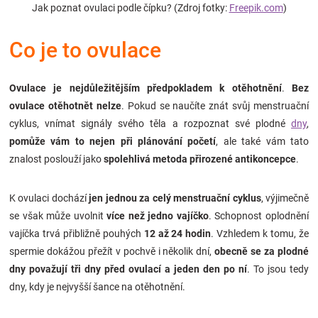
Jak poznat ovulaci podle čípku? (Zdroj fotky:
Freepik.com
)
Značky
Co je to ovulace
Blog
Ovulace je
nejdůležitějším předpokladem k otěhotnění
.
Bez
Hračkářství
ovulace otěhotnět nelze
. Pokud se naučíte znát svůj menstruační
cyklus, vnímat signály svého těla a rozpoznat své plodné
dny
,
Přihlášení
pomůže vám to nejen při plánování početí
, ale také vám tato
znalost poslouží jako
spolehlivá metoda přirozené antikoncepce
.
K ovulaci dochází
jen jednou za celý menstruační cyklus
, výjimečně
se však může uvolnit
více než jedno vajíčko
. Schopnost oplodnění
vajíčka trvá přibližně pouhých
12 až 24 hodin
. Vzhledem k tomu, že
spermie dokážou přežít v pochvě i několik dní,
obecně se za plodné
dny považují tři dny před ovulací a jeden den po ní
. To jsou tedy
dny, kdy je nejvyšší šance na otěhotnění.