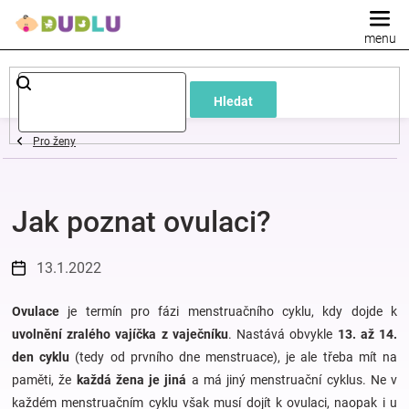
Přejít
na
obsah
Dětské
Hledat
a
Pro ženy
kojenecké
Jak poznat ovulaci?
oblečení
Pokojíček
13.1.2022
a
Ovulace
je termín pro fázi menstruačního cyklu, kdy dojde k
uvolnění zralého vajíčka z vaječníku
. Nastává obvykle
13. až 14.
den cyklu
(tedy od prvního dne menstruace), je ale třeba mít na
kojenecká
paměti, že
každá žena je jiná
a má jiný menstruační cyklus. Ne v
každém menstruačním cyklu však musí dojít k ovulaci, naopak i u
výbava