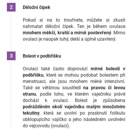
Děložní čípek
Pokud si na to troufnete, můžete si zkusit
nahmatat děložní čípek. Ten je během ovulace
mnohem měkčí, kratší a mírně pootevřený
. Mimo
ovulaci je naopak tuhý, delší a úplně uzavřený.
Bolest v podbřišku
Ovulaci také často doprovází
mírné bolesti v
podbřišku
, které se mohou podobat bolestem při
menstruaci, ale jsou mnohem méně intenzivní.
Také se většinou soustředí
na pravou či levou
stranu
, podle toho, ve kterém vaječníku právě
dochází k ovulaci. Bolest je způsobena
podrážděním okolí vaječníku malým množstvím
tekutiny
, která se uvolní po prasknutí folikulu
obklopujícího vajíčko a jeho následném uvolnění
do vejcovodu (ovulaci).