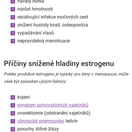
návaly horka
nárůst hmotnosti
recidivující infekce močových cest
snížení hustoty kostí, osteoporóza
vypadávání vlasů
nepravidelná menstruace
Příčiny snížené hladiny estrogenu
Pokles produkce estrogenu je typický pro ženy v menopauze, může
však být způsoben i jinými faktory:
kojení
syndrom polycystických vaječníků
ovarektomie (odstranění vaječníků)
chronické onemocnění
ledvin
poruchy štítné žlázy