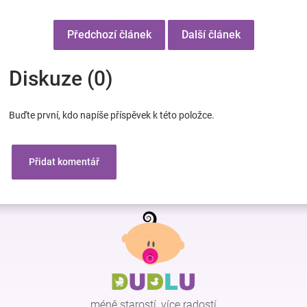
Předchozí článek
Další článek
Diskuze (0)
Buďte první, kdo napíše příspěvek k této položce.
Přidat komentář
Z
á
p
a
t
í
méně starostí, více radostí