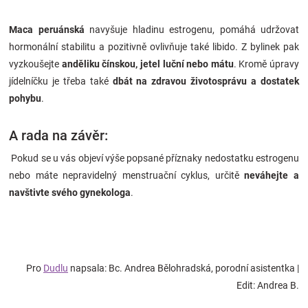
Maca peruánská
navyšuje hladinu estrogenu, pomáhá udržovat
hormonální stabilitu a pozitivně ovlivňuje také libido. Z bylinek pak
vyzkoušejte
anděliku čínskou, jetel luční nebo mátu
. Kromě úpravy
jídelníčku je třeba také
dbát na zdravou životosprávu a dostatek
pohybu
.
A rada na závěr:
Pokud se u vás objeví výše popsané příznaky nedostatku estrogenu
nebo máte nepravidelný menstruační cyklus, určitě
neváhejte a
navštivte svého gynekologa
.
Pro
Dudlu
napsala: Bc. Andrea Bělohradská, porodní asistentka |
Edit: Andrea B.