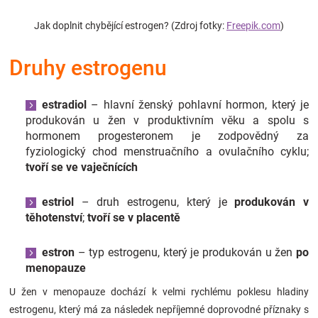
Značky
Jak doplnit chybějící estrogen? (Zdroj fotky:
Freepik.com
)
Blog
Druhy estrogenu
Hračkářství
estradiol
– hlavní ženský pohlavní hormon, který je
produkován u žen v produktivním věku a spolu s
Přihlášení
hormonem progesteronem je zodpovědný za
fyziologický chod menstruačního a ovulačního cyklu;
tvoří se
ve vaječnících
estriol
– druh estrogenu, který je
produkován v
těhotenství
;
tvoří se v placentě
estron
– typ estrogenu, který je produkován u žen
po
menopauze
U žen v menopauze dochází k velmi rychlému poklesu hladiny
estrogenu, který má za následek nepříjemné doprovodné příznaky s