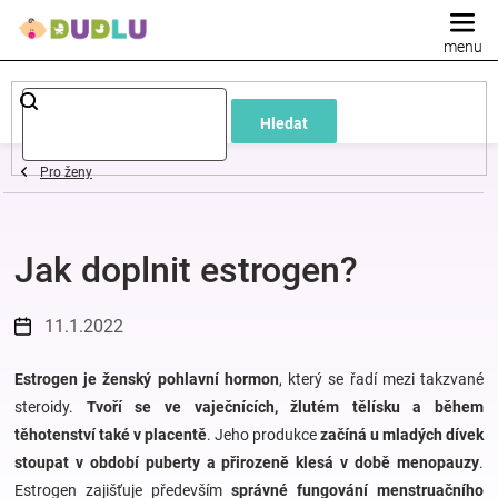
Přejít
na
obsah
Dětské
Hledat
a
Pro ženy
kojenecké
Jak doplnit estrogen?
oblečení
Pokojíček
11.1.2022
a
Estrogen je ženský pohlavní hormon
, který se řadí mezi takzvané
steroidy.
Tvoří se ve vaječnících, žlutém tělísku a během
těhotenství také v placentě
. Jeho produkce
začíná u mladých dívek
kojenecká
stoupat v období puberty a přirozeně klesá v době menopauzy
.
Estrogen zajišťuje především
správné fungování menstruačního
výbava