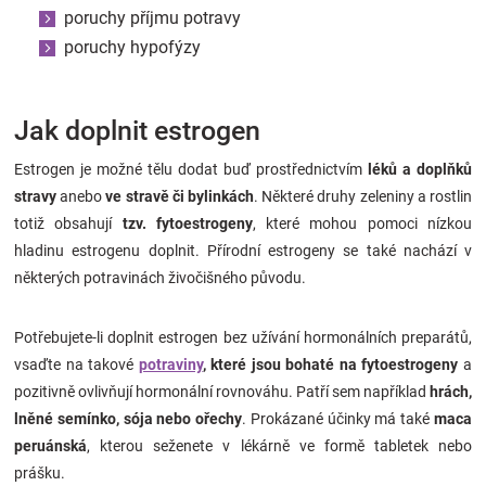
poruchy příjmu potravy
poruchy hypofýzy
Jak doplnit estrogen
Estrogen je možné tělu dodat buď prostřednictvím
léků a doplňků
stravy
anebo
ve stravě či bylinkách
. Některé druhy zeleniny a rostlin
totiž obsahují
tzv. fytoestrogeny
, které mohou pomoci nízkou
hladinu estrogenu doplnit. Přírodní estrogeny se také nachází v
některých potravinách živočišného původu.
Potřebujete-li doplnit estrogen bez užívání hormonálních preparátů,
vsaďte na takové
potraviny
, které jsou bohaté na fytoestrogeny
a
pozitivně ovlivňují hormonální rovnováhu. Patří sem například
hrách,
lněné semínko, sója nebo ořechy
. Prokázané účinky má také
maca
peruánská
, kterou seženete v lékárně ve formě tabletek nebo
prášku.