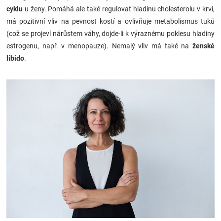
cyklu
u ženy. Pomáhá ale také regulovat hladinu cholesterolu v krvi,
má pozitivní vliv na pevnost kostí a ovlivňuje metabolismus tuků
Hračky
(což se projeví nárůstem váhy, dojde-li k výraznému poklesu hladiny
estrogenu, např. v menopauze). Nemalý vliv má také na
ženské
a
libido
.
zábava
pro
děti
Těhotenské
oblečení
Novinky