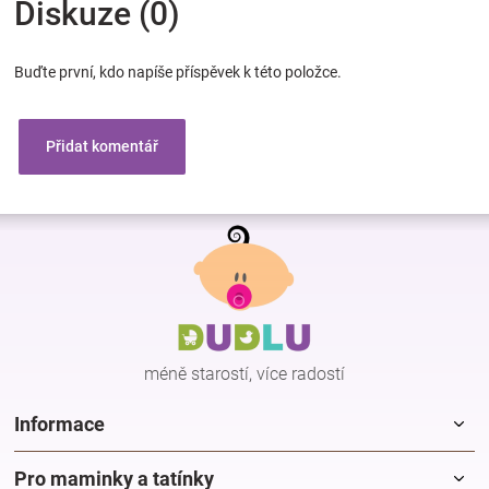
Diskuze (0)
Buďte první, kdo napíše příspěvek k této položce.
Přidat komentář
Z
á
p
a
t
í
méně starostí, více radostí
Informace
Pro maminky a tatínky