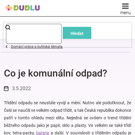
Přejít
na
obsah
Dětské
Hledat
a
Domácí práce a kutilská témata
kojenecké
Co je komunální odpad?
oblečení
Pokojíček
3.5.2022
a
Třídění odpadu se neustále vyvíjí a mění. Nutno ale podotknout, že
Češi se naučili ve velkém odpad třídit, a tak Česká republika dokonce
patří v tomto ohledu mezi elitu. Nejedná se ovšem o trend třídění
kojenecká
běžného odpadu jako je papír, sklo a plasty. Ve velkém se také třídí
kov, tetra-packy,
baterie
a další. V souvislosti s tříděním odpadu je
výbava