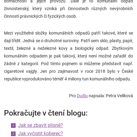
domácností a jejich provozu. Dále je to komunální odpad
živnostenský, který vzniká při činnostech různých nevýrobních
činností právnických či fyzických osob.
Mezi využitelné složky komunálních odpadů patří takové, které se
dají třídit. Jedná se o druhotné suroviny. Patří sem sklo, plasty, papír,
textil, železné a neželezné kovy a biologický odpad. Zbytkovým
komunálním odpadem je pak takový, který není možné zařadit do
žádné z kategorií. Pod tímto pojmem si můžeme představit např.
cigaretové vajgly. Jen pro zajímavost v roce 2018 bylo v České
republice vyprodukováno téměř 4 miliony tun komunálního odpadu.
Pro
Dudlu
napsala: Petra Velíková
Pokračujte v čtení blogu:
Jak se zbavit plísně?
Jak vyčistit koberec?