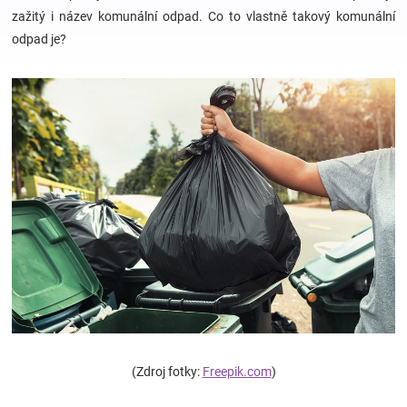
zažitý i název komunální odpad. Co to vlastně takový komunální
odpad je?
Hračky
a
zábava
pro
děti
Těhotenské
oblečení
(Zdroj fotky:
Freepik.com
)
Novinky