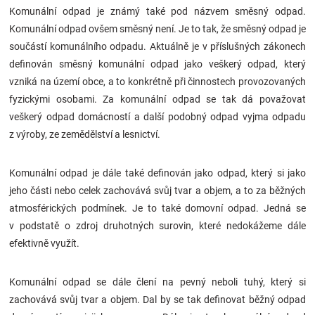
Komunální odpad je známý také pod názvem směsný odpad.
Značky
Komunální odpad ovšem směsný není. Je to tak, že směsný odpad je
součástí komunálního odpadu. Aktuálně je v příslušných zákonech
Blog
definován směsný komunální odpad jako veškerý odpad, který
vzniká na území obce, a to konkrétně při činnostech provozovaných
Hračkářství
fyzickými osobami. Za komunální odpad se tak dá považovat
veškerý odpad domácností a další podobný odpad vyjma odpadu
Přihlášení
z výroby, ze zemědělství a lesnictví.
Komunální odpad je dále také definován jako odpad, který si jako
jeho části nebo celek zachovává svůj tvar a objem, a to za běžných
atmosférických podmínek. Je to také domovní odpad. Jedná se
v podstatě o zdroj druhotných surovin, které nedokážeme dále
efektivně využít.
Komunální odpad se dále člení na pevný neboli tuhý, který si
zachovává svůj tvar a objem. Dal by se tak definovat běžný odpad