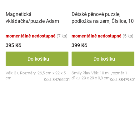
Magnetická
Dětské pěnové puzzle,
vkládačka/puzzle Adam
podložka na zem, Číslice, 10
Toys, Dinosaurus
ks
momentálně nedostupné
(7 ks)
momentálně nedostupné
(5 ks)
395 Kč
399 Kč
Do košíku
Do košíku
Věk: 3+, Rozměry: 26,5 cm x 22 x 5
Smily Play, Věk: 10 m+,rozměr 1
cm
dílku: 29 x 29 x 0,8 cm
Kód:
34766201
Kód:
88479801