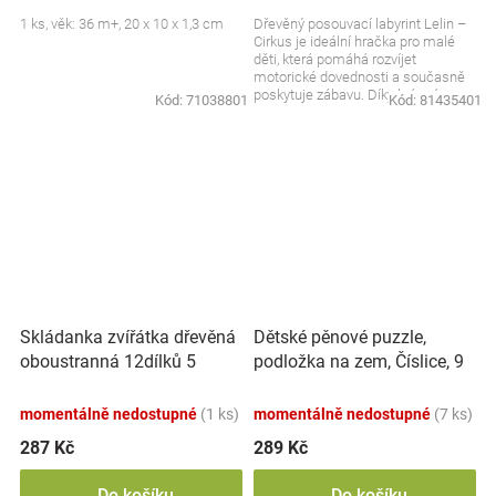
1 ks, věk: 36 m+, 20 x 10 x 1,3 cm
Dřevěný posouvací labyrint Lelin –
Cirkus je ideální hračka pro malé
děti, která pomáhá rozvíjet
motorické dovednosti a současně
poskytuje zábavu. Díky krásnému
Kód:
71038801
Kód:
81435401
motivem cirkusu...
Skládanka zvířátka dřevěná
Dětské pěnové puzzle,
oboustranná 12dílků 5
podložka na zem, Číslice, 9
zvířátek v krabičce
ks
17x12x1,5cm
momentálně nedostupné
(1 ks)
momentálně nedostupné
(7 ks)
287 Kč
289 Kč
Do košíku
Do košíku