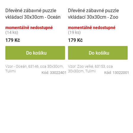
Dřevěné zábavné puzzle
Dřevěné zábavné puzzle
vkládací 30x30cm - Oceán
vkládací 30x30cm - Zoo
II.
velké
momentálně nedostupné
momentálně nedostupné
(14 ks)
(19 ks)
179 Kč
179 Kč
Do košíku
Do košíku
Vzor - Oceán, 63146, cca 30x30cm,
Vzor: Zoo velké, 63153, cca
Tulimi
30x30cm, Tulimi
Kód:
33022401
Kód:
13022001