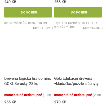
249 Kč
253 Kč
Do košíku
Do košíku
od 18ti měsíců, Dinosauři,Tulimi
Toyz, 1 ks, Rozměry: 15 x 11,5 x 5
cm, Věk: +18m.
Kód:
91108901
Kód:
46396601
Goki Edukační dřevěná
Dřevěná logická hra domino
vkládačka/puzzle s úchyty
GOKI, Berušky, 28 ks
Farma
momentálně nedostupné
(1 ks)
momentálně nedostupné
(2 ks)
265 Kč
270 Kč