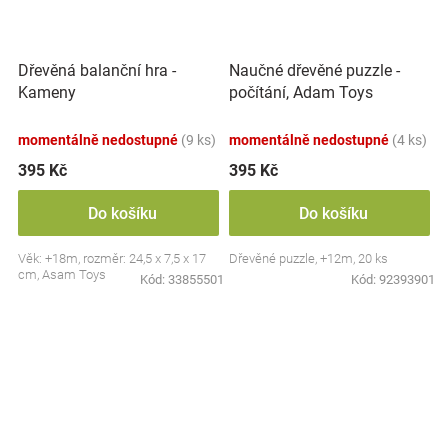
Dřevěná balanční hra -
Naučné dřevěné puzzle -
Kameny
počítání, Adam Toys
momentálně nedostupné
(9 ks)
momentálně nedostupné
(4 ks)
395 Kč
395 Kč
Do košíku
Do košíku
Věk: +18m, rozměr: 24,5 x 7,5 x 17
Dřevěné puzzle, +12m, 20 ks
cm, Asam Toys
Kód:
33855501
Kód:
92393901