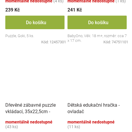
momentálně nedostupné
(4 ks)
momentálně nedostupné
(1 ks)
239 Kč
241 Kč
Do košíku
Do košíku
Puzzle, Goki, 5 ks.
BabyOno, Věk: 18 m+, rozměr: cca 7
x 17 cm.
Kód:
12457301
Kód:
74751101
Dřevěné zábavné puzzle
Dětská edukační hračka -
vkládací, 35x22,5cm -
ovladač
Dinosauři
momentálně nedostupné
momentálně nedostupné
(43 ks)
(11 ks)