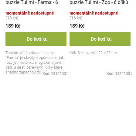
puzzle Tulimi - Farma - 6
puzzle Tulimi - Zoo - 6 dílků
dílků
momentálně nedostupné
momentálně nedostupné
(13 ks)
(16 ks)
189 Kč
189 Kč
Do košíku
Do košíku
Toto dřevěné vkládací puzzle
Věk: 3 +, rozměr: 22 x 22 cm
“Farma” je skvělým způsobem, jak
rozvíjet motoriku a logické myšlení
dětí. S šesti barevnými dílky, které
snadno zapadnou do vyřezávaných
Kód:
13122001
Kód:
13322001
otvorů,...