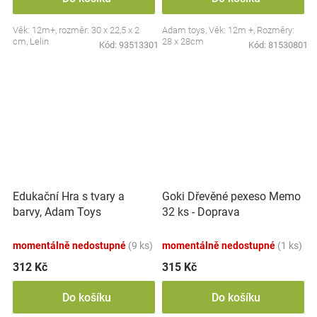
Věk: 12m+, rozměr: 30 x 22,5 x 2
Adam toys, Věk: 12m +, Rozměry:
cm, Lelin
28 x 28cm
Kód:
93513301
Kód:
81530801
Edukační Hra s tvary a
Goki Dřevěné pexeso Memo
barvy, Adam Toys
32 ks - Doprava
momentálně nedostupné
(9 ks)
momentálně nedostupné
(1 ks)
312 Kč
315 Kč
Do košíku
Do košíku