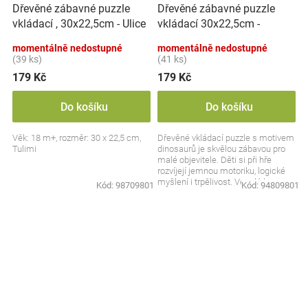
Dřevěné zábavné puzzle
Dřevěné zábavné puzzle
vkládací 30x22,5cm -
vkládací , 30x22,5cm - Ulice
Dinosauři
momentálně nedostupné
momentálně nedostupné
(39 ks)
(41 ks)
179 Kč
179 Kč
Do košíku
Do košíku
Věk: 18 m+, rozměr: 30 x 22,5 cm,
Dřevěné vkládací puzzle s motivem
Tulimi
dinosaurů je skvělou zábavou pro
malé objevitele. Děti si při hře
rozvíjejí jemnou motoriku, logické
myšlení i trpělivost. Veselé barvy a
Kód:
98709801
Kód:
94809801
hravý...