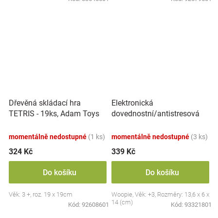
Elektronická
Dřevěná skládací hra
dovednostní/antistresová
TETRIS - 19ks, Adam Toys
hra Pop-it, Raketa, červená
momentálně nedostupné
(1 ks)
momentálně nedostupné
(3 ks)
324 Kč
339 Kč
Do košíku
Do košíku
Věk: 3 +, roz. 19 x 19cm
Woopie, Věk: +3, Rozměry: 13,6 x 6 x
14 (cm)
Kód:
92608601
Kód:
93321801