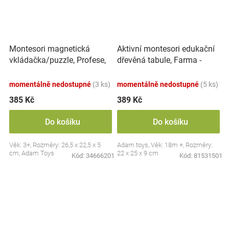
Montesori magnetická
Aktivní montesori edukační
vkládačka/puzzle, Profese,
dřevěná tabule, Farma -
povolání
červená
momentálně nedostupné
(3 ks)
momentálně nedostupné
(5 ks)
385 Kč
389 Kč
Do košíku
Do košíku
Věk: 3+, Rozměry: 26,5 x 22,5 x 5
Adam toys, Věk: 18m +, Rozměry:
cm, Adam Toys
22 x 25 x 9 cm
Kód:
34666201
Kód:
81531501