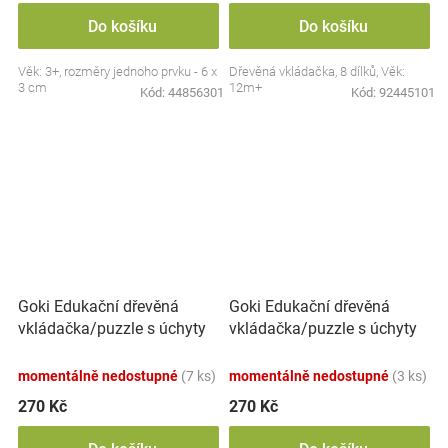
Do košíku
Do košíku
Věk: 3+, rozměry jednoho prvku - 6 x
Dřevěná vkládačka, 8 dílků, Věk:
3 cm
12m+
Kód:
44856301
Kód:
92445101
Goki Edukační dřevěná
Goki Edukační dřevěná
vkládačka/puzzle s úchyty
vkládačka/puzzle s úchyty
Lesní zvířátka
Mořský svět
momentálně nedostupné
(7 ks)
momentálně nedostupné
(3 ks)
270 Kč
270 Kč