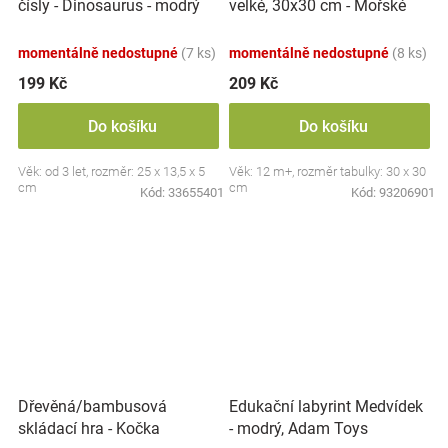
velké, 30x30 cm - Mořské
čísly - Dinosaurus - modrý
zvířátka
momentálně nedostupné
(7 ks)
momentálně nedostupné
(8 ks)
199 Kč
209 Kč
Do košíku
Do košíku
Věk: od 3 let, rozměr: 25 x 13,5 x 5
Věk: 12 m+, rozměr tabulky: 30 x 30
cm
cm
Kód:
33655401
Kód:
93206901
Dřevěná/bambusová
Edukační labyrint Medvídek
skládací hra - Kočka
- modrý, Adam Toys