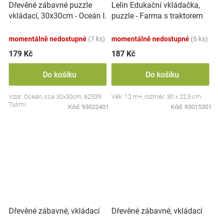
Dřevěné zábavné puzzle
Lelin Edukační vkládačka,
vkládací, 30x30cm - Oceán I.
puzzle - Farma s traktorem
momentálně nedostupné
(7 ks)
momentálně nedostupné
(6 ks)
179 Kč
187 Kč
Do košíku
Do košíku
Vzor: Oceán, cca 30x30cm, 62539.
Věk: 12 m+, rozměr: 30 x 22,5 cm.
Tulimi
Kód:
93022401
Kód:
93015301
Dřevěné zábavné, vkládací
Dřevěné zábavné, vkládací