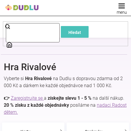
Přejít
na
obsah
Dětské
Hledat
a
kojenecké
Hra Rivalové
oblečení
Vyberte si
Hra Rivalové
na Dudlu s dopravou zdarma od 2
Pokojíček
000 Kč a dárkem ke každé objednávce nad 1 000 Kč.
👉
Zaregistrujte se
a
získejte slevu 1 - 5 %
na další nákup.
a
20 % zisku z každé objednávky
posíláme na
nadaci Radost
dětem.
kojenecká
výbava