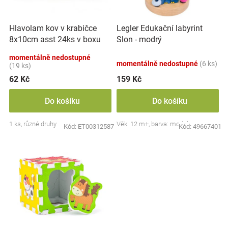
k
r
t
Značky
o
ů
Hlavolam kov v krabičce
Legler Edukační labyrint
d
Blog
8x10cm asst 24ks v boxu
Slon - modrý
u
k
momentálně nedostupné
momentálně nedostupné
(6 ks)
Hračkářství
t
(19 ks)
ů
62 Kč
159 Kč
Přihlášení
Do košíku
Do košíku
1 ks, různé druhy
Věk: 12 m+, barva: modrá
Kód:
ET00312587
Kód:
49667401