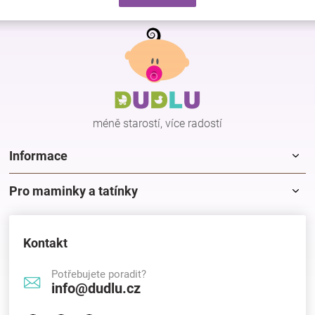
d
v
a
á
Z
c
n
á
í
í
p
p
r
a
v
t
k
í
y
méně starostí, více radostí
v
ý
p
Informace
i
s
Pro maminky a tatínky
u
Kontakt
Potřebujete poradit?
info@dudlu.cz