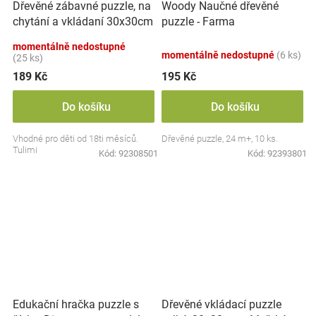
Dřevěné zábavné puzzle, na
Woody Naučné dřevěné
chytání a vkládaní 30x30cm
puzzle - Farma
- doprava
momentálně nedostupné
momentálně nedostupné
(6 ks)
(25 ks)
189 Kč
195 Kč
Do košíku
Do košíku
Vhodné pro děti od 18ti měsíců.
Dřevěné puzzle, 24 m+, 10 ks.
Tulimi
Kód:
92308501
Kód:
92393801
Dřevěné vkládací puzzle
Edukační hračka puzzle s