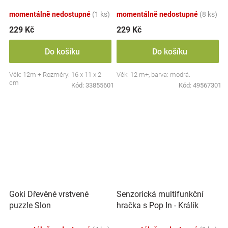
momentálně nedostupné
(1 ks)
momentálně nedostupné
(8 ks)
229 Kč
229 Kč
Do košíku
Do košíku
Věk: 12m + Rozměry: 16 x 11 x 2
Věk: 12 m+, barva: modrá.
cm
Kód:
33855601
Kód:
49567301
Goki Dřevěné vrstvené
Senzorická multifunkční
puzzle Slon
hračka s Pop In - Králík