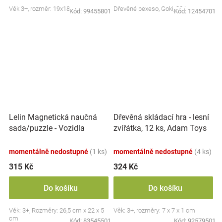
Věk 3+, rozměr: 19x18 cm
Dřevěné pexeso, Goki, 32 ks
Kód:
99455801
Kód:
12454701
Lelin Magnetická naučná
Dřevěná skládací hra - lesní
sada/puzzle - Vozidla
zvířátka, 12 ks, Adam Toys
momentálně nedostupné
(1 ks)
momentálně nedostupné
(4 ks)
315 Kč
324 Kč
Do košíku
Do košíku
Věk: 3+, Rozměry: 26,5 cm x 22 x 5
Věk: 3+, rozměry: 7 x 7 x 1 cm
cm
Kód:
83545501
Kód:
92579501