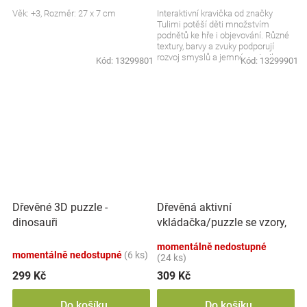
Věk: +3, Rozměr: 27 x 7 cm
Interaktivní kravička od značky
Tulimi potěší děti množstvím
podnětů ke hře i objevování. Různé
textury, barvy a zvuky podporují
rozvoj smyslů a jemné motoriky.
Kód:
13299801
Kód:
13299901
Měkké provedení...
Dřevěná aktivní
Dřevěné 3D puzzle -
vkládačka/puzzle se vzory,
dinosauři
přírodní
momentálně nedostupné
momentálně nedostupné
(6 ks)
(24 ks)
299 Kč
309 Kč
Do košíku
Do košíku