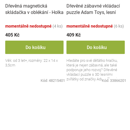
Dřevěná magnetická
Dřevěné zábavné vkládací
skládačka v oblékání - Holka
puzzle Adam Toys, lesní
a kluk
zvířátka 3D
momentálně nedostupné
(4 ks)
momentálně nedostupné
(6 ks)
405 Kč
409 Kč
Do košíku
Do košíku
Věk: od 3 let+, rozměry: 22 x 14 x
Hledáte pro své děťátko hračku,
3,5cm
která je nejen zábavná, ale také
podporuje jeho rozvoj? Dřevěné
vkládací puzzle s 3D lesními
zvířátky od značky Adam Toys je
Kód:
48215401
Kód:
33866201
skvělou volbou pro...