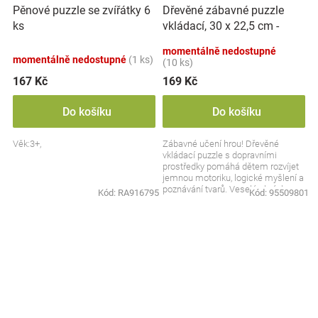
Dřevěné zábavné puzzle
Pěnové puzzle se zvířátky 6
vkládací, 30 x 22,5 cm -
ks
Dopravní prostředky
momentálně nedostupné
momentálně nedostupné
(1 ks)
(10 ks)
167 Kč
169 Kč
Do košíku
Do košíku
Věk:3+,
Zábavné učení hrou! Dřevěné
vkládací puzzle s dopravními
prostředky pomáhá dětem rozvíjet
jemnou motoriku, logické myšlení a
poznávání tvarů. Veselé obrázky
Kód:
RA916795
Kód:
95509801
autíček, lodí a...