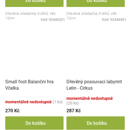
Do košíku
Do košíku
Dřevěná vkládačka, 9 dílků, Věk:
Dřevěná vkládačka, 9 dílků, Věk:
12m+
12m+
Kód:
92445201
Kód:
92444901
Small foot Balanční hra
Dřevěný posouvací labyrint
Včelka
Lelin - Cirkus
momentálně nedostupné
momentálně nedostupné
(1 ks)
(20 ks)
270 Kč
287 Kč
Do košíku
Do košíku