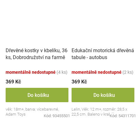
Dřevěné kostky v kbelíku, 36
Edukační motorická dřevěná
ks, Dobrodružství na farmě
tabule - autobus
momentálně nedostupné
(4 ks)
momentálně nedostupné
(2 ks)
369 Kč
369 Kč
Do košíku
Do košíku
věk: 18m+, barva: vícebarevné,
Lelin, Věk: 12 m+, rozměr: 28,5 x
Adam Toys
22,5 cm. Baleno v krabičce.
Kód:
93455501
Kód:
54311701