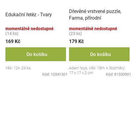
Dřevěné vrstvené puzzle,
Edukační řetěz - Tvary
Farma, přírodní
momentálně nedostupné
momentálně nedostupné
(14 ks)
(23 ks)
169 Kč
179 Kč
Do košíku
Do košíku
Věk: 12+, 24 ks.
Adam toys, Věk: 18m +, Rozměry:
17 x 17 x 2 cm
Kód:
10341301
Kód:
81530901