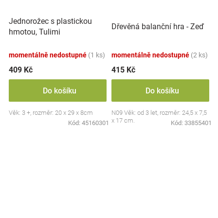
Jednorožec s plastickou
Dřevěná balanční hra - Zeď
hmotou, Tulimi
momentálně nedostupné
(1 ks)
momentálně nedostupné
(2 ks)
409 Kč
415 Kč
Do košíku
Do košíku
Věk: 3 +, rozměr: 20 x 29 x 8cm
N09 Věk: od 3 let, rozměr: 24,5 x 7,5
x 17 cm.
Kód:
45160301
Kód:
33855401