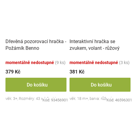
Dřevěná pozorovací hračka -
Interaktivní hračka se
Požárník Benno
zvukem, volant - růžový
momentálně nedostupné
(9 ks)
momentálně nedostupné
(3 ks)
379 Kč
381 Kč
Do košíku
Do košíku
věk: 3+, Rozměry: 43 x 8,5 x 11 cm.
věk: 18 m+, barva: růžová
Kód:
93456901
Kód:
46596301