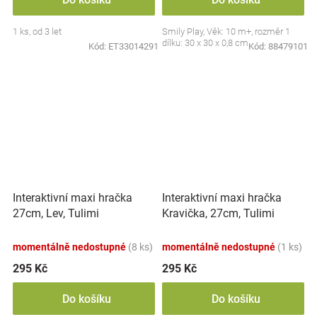
1 ks, od 3 let
Smily Play, Věk: 10 m+, rozměr 1
dílku: 30 x 30 x 0,8 cm
Kód:
ET33014291
Kód:
88479101
Interaktivní maxi hračka
Interaktivní maxi hračka
27cm, Lev, Tulimi
Kravička, 27cm, Tulimi
momentálně nedostupné
(8 ks)
momentálně nedostupné
(1 ks)
295 Kč
295 Kč
Do košíku
Do košíku