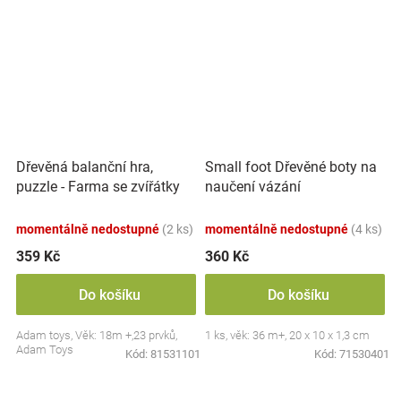
Dřevěná balanční hra,
Small foot Dřevěné boty na
puzzle - Farma se zvířátky
naučení vázání
momentálně nedostupné
(2 ks)
momentálně nedostupné
(4 ks)
359 Kč
360 Kč
Do košíku
Do košíku
Adam toys, Věk: 18m +,23 prvků,
1 ks, věk: 36 m+, 20 x 10 x 1,3 cm
Adam Toys
Kód:
81531101
Kód:
71530401