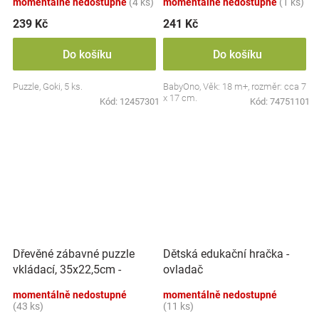
momentálně nedostupné
(4 ks)
momentálně nedostupné
(1 ks)
239 Kč
241 Kč
Do košíku
Do košíku
Puzzle, Goki, 5 ks.
BabyOno, Věk: 18 m+, rozměr: cca 7
x 17 cm.
Kód:
12457301
Kód:
74751101
Dřevěné zábavné puzzle
Dětská edukační hračka -
vkládací, 35x22,5cm -
ovladač
Dinosauři
momentálně nedostupné
momentálně nedostupné
(43 ks)
(11 ks)