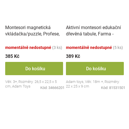
Montesori magnetická
Aktivní montesori edukační
vkládačka/puzzle, Profese,
dřevěná tabule, Farma -
povolání
červená
momentálně nedostupné
(3 ks)
momentálně nedostupné
(5 ks)
385 Kč
389 Kč
Do košíku
Do košíku
Věk: 3+, Rozměry: 26,5 x 22,5 x 5
Adam toys, Věk: 18m +, Rozměry:
cm, Adam Toys
22 x 25 x 9 cm
Kód:
34666201
Kód:
81531501