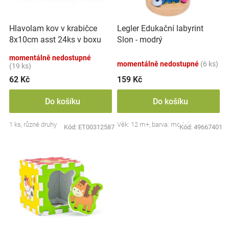
k
r
t
Značky
o
ů
Hlavolam kov v krabičce
Legler Edukační labyrint
d
Blog
8x10cm asst 24ks v boxu
Slon - modrý
u
k
momentálně nedostupné
momentálně nedostupné
(6 ks)
Hračkářství
t
(19 ks)
ů
62 Kč
159 Kč
Přihlášení
Do košíku
Do košíku
1 ks, různé druhy
Věk: 12 m+, barva: modrá
Kód:
ET00312587
Kód:
49667401