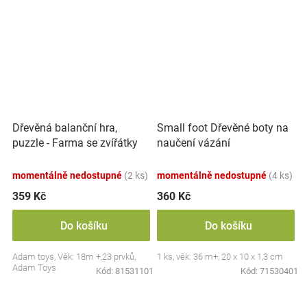
Dřevěná balanční hra,
Small foot Dřevěné boty na
puzzle - Farma se zvířátky
naučení vázání
momentálně nedostupné
(2 ks)
momentálně nedostupné
(4 ks)
359 Kč
360 Kč
Do košíku
Do košíku
Adam toys, Věk: 18m +,23 prvků,
1 ks, věk: 36 m+, 20 x 10 x 1,3 cm
Adam Toys
Kód:
81531101
Kód:
71530401