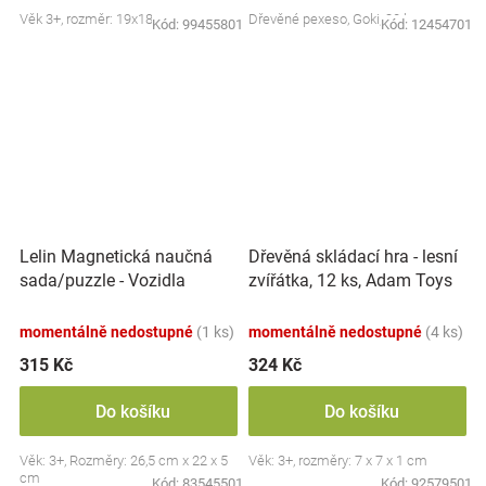
Věk 3+, rozměr: 19x18 cm
Dřevěné pexeso, Goki, 32 ks
Kód:
99455801
Kód:
12454701
Lelin Magnetická naučná
Dřevěná skládací hra - lesní
sada/puzzle - Vozidla
zvířátka, 12 ks, Adam Toys
momentálně nedostupné
(1 ks)
momentálně nedostupné
(4 ks)
315 Kč
324 Kč
Do košíku
Do košíku
Věk: 3+, Rozměry: 26,5 cm x 22 x 5
Věk: 3+, rozměry: 7 x 7 x 1 cm
cm
Kód:
83545501
Kód:
92579501