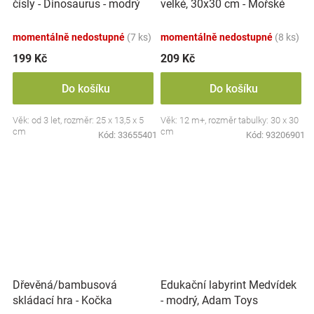
velké, 30x30 cm - Mořské
čísly - Dinosaurus - modrý
zvířátka
momentálně nedostupné
(7 ks)
momentálně nedostupné
(8 ks)
199 Kč
209 Kč
Do košíku
Do košíku
Věk: od 3 let, rozměr: 25 x 13,5 x 5
Věk: 12 m+, rozměr tabulky: 30 x 30
cm
cm
Kód:
33655401
Kód:
93206901
Dřevěná/bambusová
Edukační labyrint Medvídek
skládací hra - Kočka
- modrý, Adam Toys