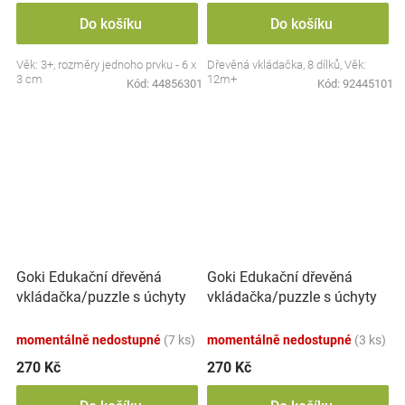
Do košíku
Do košíku
Věk: 3+, rozměry jednoho prvku - 6 x
Dřevěná vkládačka, 8 dílků, Věk:
3 cm
12m+
Kód:
44856301
Kód:
92445101
Goki Edukační dřevěná
Goki Edukační dřevěná
vkládačka/puzzle s úchyty
vkládačka/puzzle s úchyty
Lesní zvířátka
Mořský svět
momentálně nedostupné
(7 ks)
momentálně nedostupné
(3 ks)
270 Kč
270 Kč