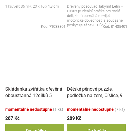
1 ks, věk: 36 m+, 20 x 10 x 1,3 cm
Dřevěný posouvací labyrint Lelin –
Cirkus je ideální hračka pro malé
děti, která pomáhá rozvíjet
motorické dovednosti a současně
poskytuje zábavu. Díky krásnému
Kód:
71038801
Kód:
81435401
motivem cirkusu...
Skládanka zvířátka dřevěná
Dětské pěnové puzzle,
oboustranná 12dílků 5
podložka na zem, Číslice, 9
zvířátek v krabičce
ks
17x12x1,5cm
momentálně nedostupné
(1 ks)
momentálně nedostupné
(7 ks)
287 Kč
289 Kč
Do košíku
Do košíku