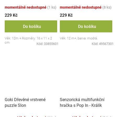
momentálně nedostupné
(1 ks)
momentálně nedostupné
(8 ks)
229 Kč
229 Kč
Do košíku
Do košíku
Věk: 12m + Rozměry: 16 x 11 x 2
Věk: 12 m+, barva: modrá.
cm
Kód:
33855601
Kód:
49567301
Goki Dřevěné vrstvené
Senzorická multifunkční
puzzle Slon
hračka s Pop In - Králík