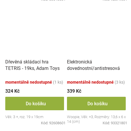
Elektronická
Dřevěná skládací hra
dovednostní/antistresová
TETRIS - 19ks, Adam Toys
hra Pop-it, Raketa, červená
momentálně nedostupné
(1 ks)
momentálně nedostupné
(3 ks)
324 Kč
339 Kč
Do košíku
Do košíku
Věk: 3 +, roz. 19 x 19cm
Woopie, Věk: +3, Rozměry: 13,6 x 6 x
14 (cm)
Kód:
92608601
Kód:
93321801