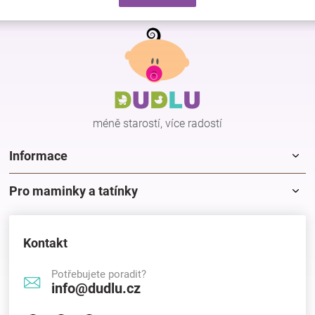
d
v
a
á
Z
c
n
á
í
í
p
p
r
a
v
t
k
í
y
méně starostí, více radostí
v
ý
p
Informace
i
s
Pro maminky a tatínky
u
Kontakt
Potřebujete poradit?
info@dudlu.cz