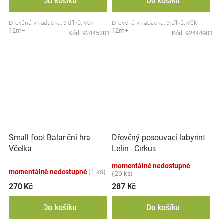
Do košíku
Do košíku
Dřevěná vkládačka, 9 dílků, Věk:
Dřevěná vkládačka, 9 dílků, Věk:
12m+
12m+
Kód:
92445201
Kód:
92444901
Small foot Balanční hra
Dřevěný posouvací labyrint
Včelka
Lelin - Cirkus
momentálně nedostupné
momentálně nedostupné
(1 ks)
(20 ks)
270 Kč
287 Kč
Do košíku
Do košíku