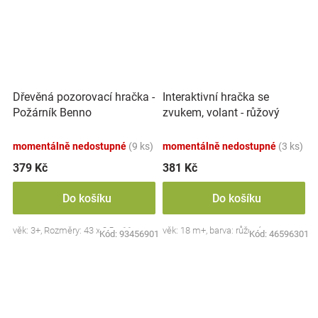
Dřevěná pozorovací hračka -
Interaktivní hračka se
Požárník Benno
zvukem, volant - růžový
momentálně nedostupné
(9 ks)
momentálně nedostupné
(3 ks)
379 Kč
381 Kč
Do košíku
Do košíku
věk: 3+, Rozměry: 43 x 8,5 x 11 cm.
věk: 18 m+, barva: růžová
Kód:
93456901
Kód:
46596301