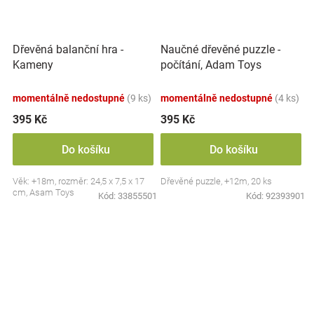
Dřevěná balanční hra -
Naučné dřevěné puzzle -
Kameny
počítání, Adam Toys
momentálně nedostupné
(9 ks)
momentálně nedostupné
(4 ks)
395 Kč
395 Kč
Do košíku
Do košíku
Věk: +18m, rozměr: 24,5 x 7,5 x 17
Dřevěné puzzle, +12m, 20 ks
cm, Asam Toys
Kód:
33855501
Kód:
92393901