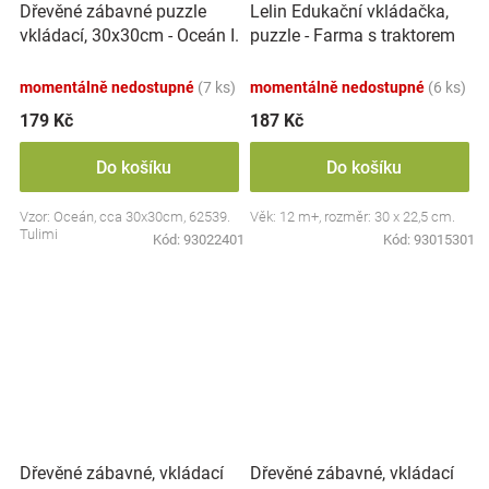
Dřevěné zábavné puzzle
Lelin Edukační vkládačka,
vkládací, 30x30cm - Oceán I.
puzzle - Farma s traktorem
momentálně nedostupné
(7 ks)
momentálně nedostupné
(6 ks)
179 Kč
187 Kč
Do košíku
Do košíku
Vzor: Oceán, cca 30x30cm, 62539.
Věk: 12 m+, rozměr: 30 x 22,5 cm.
Tulimi
Kód:
93022401
Kód:
93015301
Dřevěné zábavné, vkládací
Dřevěné zábavné, vkládací