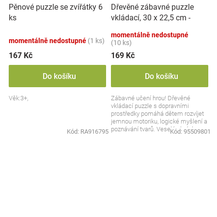
Dřevěné zábavné puzzle
Pěnové puzzle se zvířátky 6
vkládací, 30 x 22,5 cm -
ks
Dopravní prostředky
momentálně nedostupné
momentálně nedostupné
(1 ks)
(10 ks)
167 Kč
169 Kč
Do košíku
Do košíku
Věk:3+,
Zábavné učení hrou! Dřevěné
vkládací puzzle s dopravními
prostředky pomáhá dětem rozvíjet
jemnou motoriku, logické myšlení a
poznávání tvarů. Veselé obrázky
Kód:
RA916795
Kód:
95509801
autíček, lodí a...