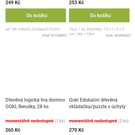
249 Kč
253 Kč
Do košíku
Do košíku
od 18ti měsíců, Dinosauři,Tulimi
Toyz, 1 ks, Rozměry: 15 x 11,5 x 5
cm, Věk: +18m.
Kód:
91108901
Kód:
46396601
Goki Edukační dřevěná
Dřevěná logická hra domino
vkládačka/puzzle s úchyty
GOKI, Berušky, 28 ks
Farma
momentálně nedostupné
(1 ks)
momentálně nedostupné
(2 ks)
265 Kč
270 Kč