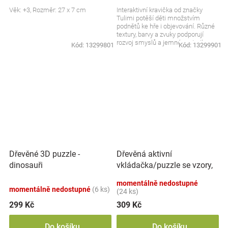
Věk: +3, Rozměr: 27 x 7 cm
Interaktivní kravička od značky
Tulimi potěší děti množstvím
podnětů ke hře i objevování. Různé
textury, barvy a zvuky podporují
rozvoj smyslů a jemné motoriky.
Kód:
13299801
Kód:
13299901
Měkké provedení...
Dřevěná aktivní
Dřevěné 3D puzzle -
vkládačka/puzzle se vzory,
dinosauři
přírodní
momentálně nedostupné
momentálně nedostupné
(6 ks)
(24 ks)
299 Kč
309 Kč
Do košíku
Do košíku