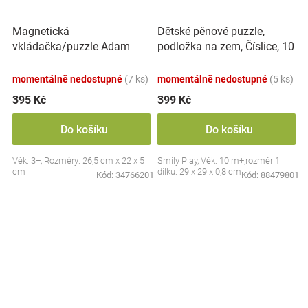
Magnetická
Dětské pěnové puzzle,
vkládačka/puzzle Adam
podložka na zem, Číslice, 10
Toys, Dinosaurus
ks
momentálně nedostupné
(7 ks)
momentálně nedostupné
(5 ks)
395 Kč
399 Kč
Do košíku
Do košíku
Věk: 3+, Rozměry: 26,5 cm x 22 x 5
Smily Play, Věk: 10 m+,rozměr 1
cm
dílku: 29 x 29 x 0,8 cm
Kód:
34766201
Kód:
88479801