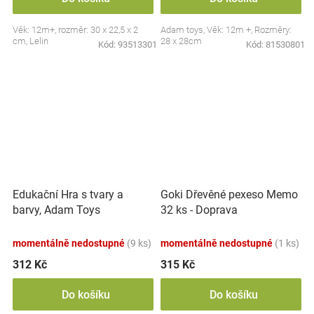
Věk: 12m+, rozměr: 30 x 22,5 x 2
Adam toys, Věk: 12m +, Rozměry:
cm, Lelin
28 x 28cm
Kód:
93513301
Kód:
81530801
Edukační Hra s tvary a
Goki Dřevěné pexeso Memo
barvy, Adam Toys
32 ks - Doprava
momentálně nedostupné
(9 ks)
momentálně nedostupné
(1 ks)
312 Kč
315 Kč
Do košíku
Do košíku