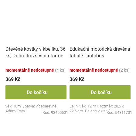
Dřevěné kostky v kbelíku, 36
Edukační motorická dřevěná
ks, Dobrodružství na farmě
tabule - autobus
momentálně nedostupné
(4 ks)
momentálně nedostupné
(2 ks)
369 Kč
369 Kč
Do košíku
Do košíku
věk: 18m+, barva: vícebarevné,
Lelin, Věk: 12 m+, rozměr: 28,5 x
Adam Toys
22,5 cm. Baleno v krabičce.
Kód:
93455501
Kód:
54311701