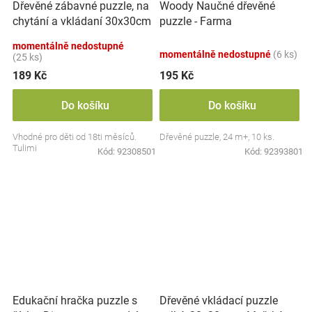
Dřevěné zábavné puzzle, na
Woody Naučné dřevěné
chytání a vkládaní 30x30cm
puzzle - Farma
- doprava
momentálně nedostupné
momentálně nedostupné
(6 ks)
(25 ks)
189 Kč
195 Kč
Do košíku
Do košíku
Vhodné pro děti od 18ti měsíců.
Dřevěné puzzle, 24 m+, 10 ks.
Tulimi
Kód:
92308501
Kód:
92393801
Dřevěné vkládací puzzle
Edukační hračka puzzle s