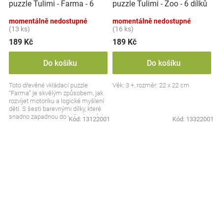
puzzle Tulimi - Farma - 6
puzzle Tulimi - Zoo - 6 dílků
dílků
momentálně nedostupné
momentálně nedostupné
(13 ks)
(16 ks)
189 Kč
189 Kč
Do košíku
Do košíku
Toto dřevěné vkládací puzzle
Věk: 3 +, rozměr: 22 x 22 cm
“Farma” je skvělým způsobem, jak
rozvíjet motoriku a logické myšlení
dětí. S šesti barevnými dílky, které
snadno zapadnou do vyřezávaných
Kód:
13122001
Kód:
13322001
otvorů,...