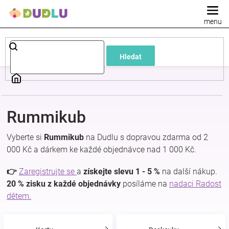
Přejít
na
obsah
Dětské
Hledat
a
kojenecké
Rummikub
oblečení
Vyberte si
Rummikub
na Dudlu s dopravou zdarma od 2
Pokojíček
000 Kč a dárkem ke každé objednávce nad 1 000 Kč.
👉
Zaregistrujte se
a
získejte slevu 1 - 5 %
na další nákup.
a
20 % zisku z každé objednávky
posíláme na
nadaci Radost
dětem.
kojenecká
výbava