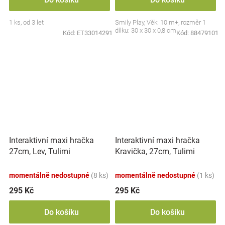
1 ks, od 3 let
Smily Play, Věk: 10 m+, rozměr 1
dílku: 30 x 30 x 0,8 cm
Kód:
ET33014291
Kód:
88479101
Interaktivní maxi hračka
Interaktivní maxi hračka
27cm, Lev, Tulimi
Kravička, 27cm, Tulimi
momentálně nedostupné
(8 ks)
momentálně nedostupné
(1 ks)
295 Kč
295 Kč
Do košíku
Do košíku