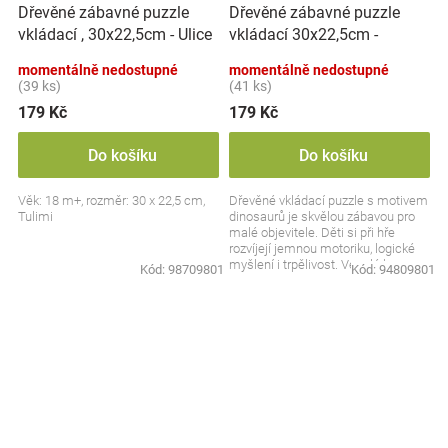
Dřevěné zábavné puzzle
Dřevěné zábavné puzzle
vkládací 30x22,5cm -
vkládací , 30x22,5cm - Ulice
Dinosauři
momentálně nedostupné
momentálně nedostupné
(39 ks)
(41 ks)
179 Kč
179 Kč
Do košíku
Do košíku
Věk: 18 m+, rozměr: 30 x 22,5 cm,
Dřevěné vkládací puzzle s motivem
Tulimi
dinosaurů je skvělou zábavou pro
malé objevitele. Děti si při hře
rozvíjejí jemnou motoriku, logické
myšlení i trpělivost. Veselé barvy a
Kód:
98709801
Kód:
94809801
hravý...