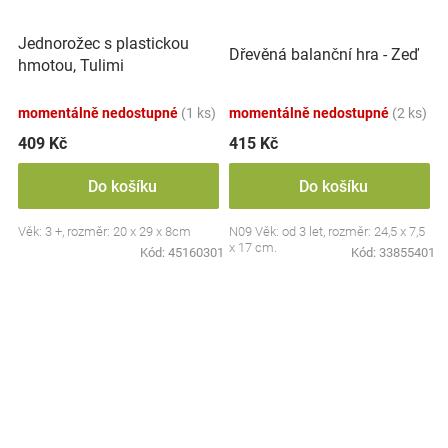
Jednorožec s plastickou
Dřevěná balanční hra - Zeď
hmotou, Tulimi
momentálně nedostupné
(1 ks)
momentálně nedostupné
(2 ks)
409 Kč
415 Kč
Do košíku
Do košíku
Věk: 3 +, rozměr: 20 x 29 x 8cm
N09 Věk: od 3 let, rozměr: 24,5 x 7,5
x 17 cm.
Kód:
45160301
Kód:
33855401