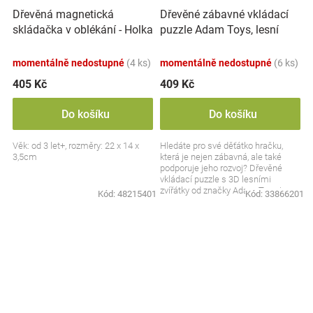
Dřevěná magnetická
Dřevěné zábavné vkládací
skládačka v oblékání - Holka
puzzle Adam Toys, lesní
a kluk
zvířátka 3D
momentálně nedostupné
(4 ks)
momentálně nedostupné
(6 ks)
405 Kč
409 Kč
Do košíku
Do košíku
Věk: od 3 let+, rozměry: 22 x 14 x
Hledáte pro své děťátko hračku,
3,5cm
která je nejen zábavná, ale také
podporuje jeho rozvoj? Dřevěné
vkládací puzzle s 3D lesními
zvířátky od značky Adam Toys je
Kód:
48215401
Kód:
33866201
skvělou volbou pro...