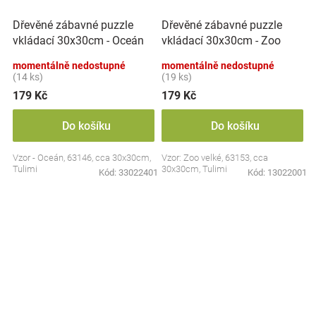
Dřevěné zábavné puzzle
Dřevěné zábavné puzzle
vkládací 30x30cm - Oceán
vkládací 30x30cm - Zoo
II.
velké
momentálně nedostupné
momentálně nedostupné
(14 ks)
(19 ks)
179 Kč
179 Kč
Do košíku
Do košíku
Vzor - Oceán, 63146, cca 30x30cm,
Vzor: Zoo velké, 63153, cca
Tulimi
30x30cm, Tulimi
Kód:
33022401
Kód:
13022001