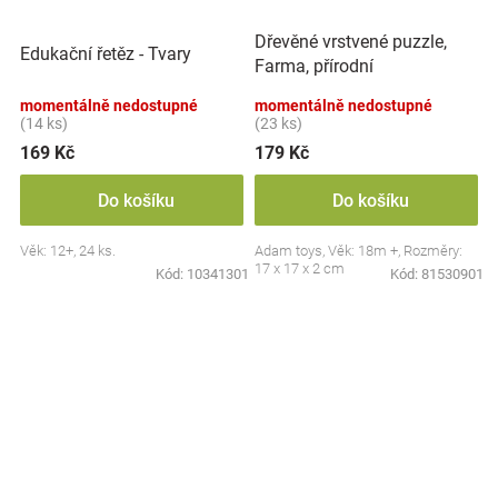
Dřevěné vrstvené puzzle,
Edukační řetěz - Tvary
Farma, přírodní
momentálně nedostupné
momentálně nedostupné
(14 ks)
(23 ks)
169 Kč
179 Kč
Do košíku
Do košíku
Věk: 12+, 24 ks.
Adam toys, Věk: 18m +, Rozměry:
17 x 17 x 2 cm
Kód:
10341301
Kód:
81530901