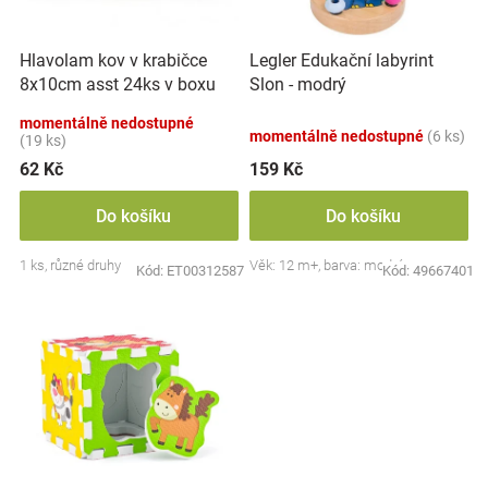
k
r
t
Značky
o
ů
Hlavolam kov v krabičce
Legler Edukační labyrint
d
Blog
8x10cm asst 24ks v boxu
Slon - modrý
u
k
momentálně nedostupné
momentálně nedostupné
(6 ks)
Hračkářství
t
(19 ks)
ů
62 Kč
159 Kč
Přihlášení
Do košíku
Do košíku
1 ks, různé druhy
Věk: 12 m+, barva: modrá
Kód:
ET00312587
Kód:
49667401