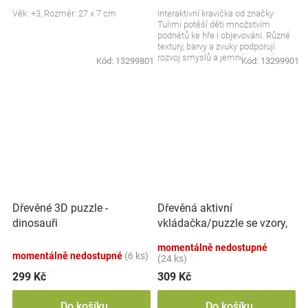
Věk: +3, Rozměr: 27 x 7 cm
Interaktivní kravička od značky
Tulimi potěší děti množstvím
podnětů ke hře i objevování. Různé
textury, barvy a zvuky podporují
rozvoj smyslů a jemné motoriky.
Kód:
13299801
Kód:
13299901
Měkké provedení...
Dřevěná aktivní
Dřevěné 3D puzzle -
vkládačka/puzzle se vzory,
dinosauři
přírodní
momentálně nedostupné
momentálně nedostupné
(6 ks)
(24 ks)
299 Kč
309 Kč
Do košíku
Do košíku