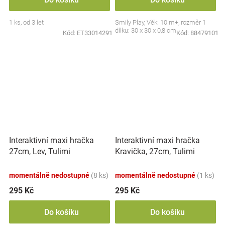
1 ks, od 3 let
Smily Play, Věk: 10 m+, rozměr 1
dílku: 30 x 30 x 0,8 cm
Kód:
ET33014291
Kód:
88479101
Interaktivní maxi hračka
Interaktivní maxi hračka
27cm, Lev, Tulimi
Kravička, 27cm, Tulimi
momentálně nedostupné
(8 ks)
momentálně nedostupné
(1 ks)
295 Kč
295 Kč
Do košíku
Do košíku