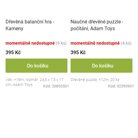
Dřevěná balanční hra -
Naučné dřevěné puzzle -
Kameny
počítání, Adam Toys
momentálně nedostupné
(9 ks)
momentálně nedostupné
(4 ks)
395 Kč
395 Kč
Do košíku
Do košíku
Věk: +18m, rozměr: 24,5 x 7,5 x 17
Dřevěné puzzle, +12m, 20 ks
cm, Asam Toys
Kód:
33855501
Kód:
92393901