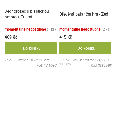
Jednorožec s plastickou
Dřevěná balanční hra - Zeď
hmotou, Tulimi
momentálně nedostupné
(1 ks)
momentálně nedostupné
(2 ks)
409 Kč
415 Kč
Do košíku
Do košíku
Věk: 3 +, rozměr: 20 x 29 x 8cm
N09 Věk: od 3 let, rozměr: 24,5 x 7,5
x 17 cm.
Kód:
45160301
Kód:
33855401