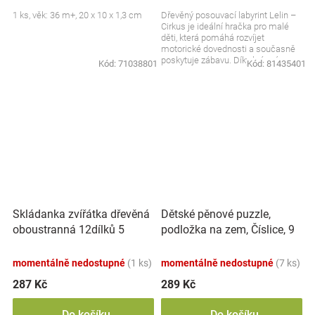
1 ks, věk: 36 m+, 20 x 10 x 1,3 cm
Dřevěný posouvací labyrint Lelin –
Cirkus je ideální hračka pro malé
děti, která pomáhá rozvíjet
motorické dovednosti a současně
poskytuje zábavu. Díky krásnému
Kód:
71038801
Kód:
81435401
motivem cirkusu...
Skládanka zvířátka dřevěná
Dětské pěnové puzzle,
oboustranná 12dílků 5
podložka na zem, Číslice, 9
zvířátek v krabičce
ks
17x12x1,5cm
momentálně nedostupné
(1 ks)
momentálně nedostupné
(7 ks)
287 Kč
289 Kč
Do košíku
Do košíku