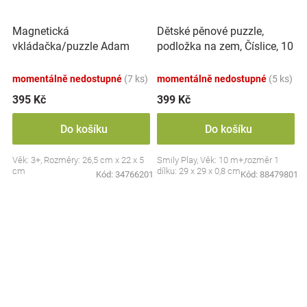
Magnetická
Dětské pěnové puzzle,
vkládačka/puzzle Adam
podložka na zem, Číslice, 10
Toys, Dinosaurus
ks
momentálně nedostupné
(7 ks)
momentálně nedostupné
(5 ks)
395 Kč
399 Kč
Do košíku
Do košíku
Věk: 3+, Rozměry: 26,5 cm x 22 x 5
Smily Play, Věk: 10 m+,rozměr 1
cm
dílku: 29 x 29 x 0,8 cm
Kód:
34766201
Kód:
88479801