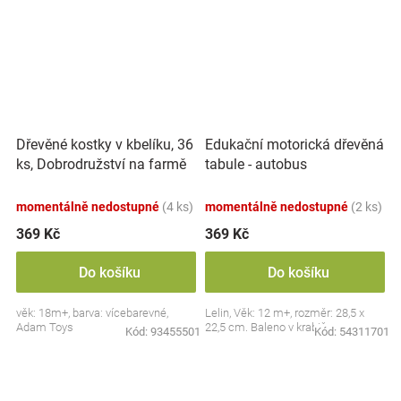
Dřevěné kostky v kbelíku, 36
Edukační motorická dřevěná
ks, Dobrodružství na farmě
tabule - autobus
momentálně nedostupné
(4 ks)
momentálně nedostupné
(2 ks)
369 Kč
369 Kč
Do košíku
Do košíku
věk: 18m+, barva: vícebarevné,
Lelin, Věk: 12 m+, rozměr: 28,5 x
Adam Toys
22,5 cm. Baleno v krabičce.
Kód:
93455501
Kód:
54311701