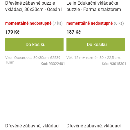
Dřevěné zábavné puzzle
Lelin Edukační vkládačka,
vkládací, 30x30cm - Oceán I.
puzzle - Farma s traktorem
momentálně nedostupné
(7 ks)
momentálně nedostupné
(6 ks)
179 Kč
187 Kč
Do košíku
Do košíku
Vzor: Oceán, cca 30x30cm, 62539.
Věk: 12 m+, rozměr: 30 x 22,5 cm.
Tulimi
Kód:
93022401
Kód:
93015301
Dřevěné zábavné, vkládací
Dřevěné zábavné, vkládací