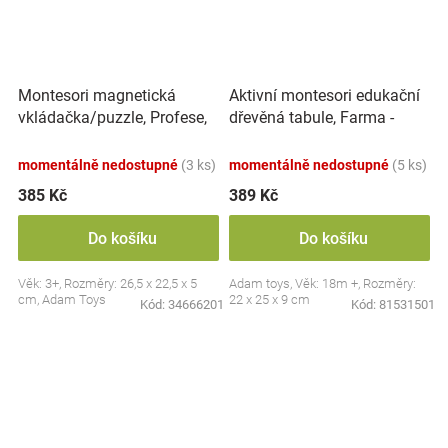
Montesori magnetická
Aktivní montesori edukační
vkládačka/puzzle, Profese,
dřevěná tabule, Farma -
povolání
červená
momentálně nedostupné
(3 ks)
momentálně nedostupné
(5 ks)
385 Kč
389 Kč
Do košíku
Do košíku
Věk: 3+, Rozměry: 26,5 x 22,5 x 5
Adam toys, Věk: 18m +, Rozměry:
cm, Adam Toys
22 x 25 x 9 cm
Kód:
34666201
Kód:
81531501