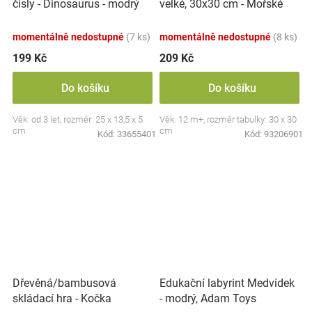
velké, 30x30 cm - Mořské
čísly - Dinosaurus - modrý
zvířátka
momentálně nedostupné
(7 ks)
momentálně nedostupné
(8 ks)
199 Kč
209 Kč
Do košíku
Do košíku
Věk: od 3 let, rozměr: 25 x 13,5 x 5
Věk: 12 m+, rozměr tabulky: 30 x 30
cm
cm
Kód:
33655401
Kód:
93206901
Dřevěná/bambusová
Edukační labyrint Medvídek
skládací hra - Kočka
- modrý, Adam Toys