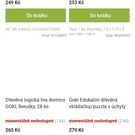
249 Kč
253 Kč
Do košíku
Do košíku
od 18ti měsíců, Dinosauři,Tulimi
Toyz, 1 ks, Rozměry: 15 x 11,5 x 5
cm, Věk: +18m.
Kód:
91108901
Kód:
46396601
Goki Edukační dřevěná
Dřevěná logická hra domino
vkládačka/puzzle s úchyty
GOKI, Berušky, 28 ks
Farma
momentálně nedostupné
(1 ks)
momentálně nedostupné
(2 ks)
265 Kč
270 Kč