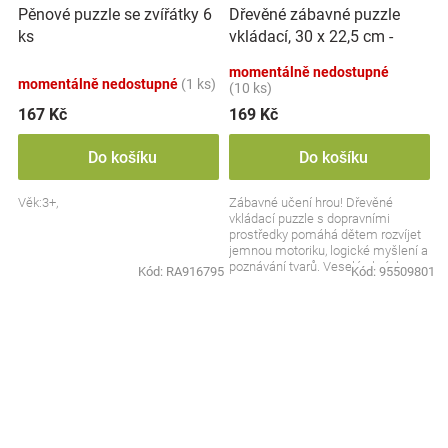
Dřevěné zábavné puzzle
Pěnové puzzle se zvířátky 6
vkládací, 30 x 22,5 cm -
ks
Dopravní prostředky
momentálně nedostupné
momentálně nedostupné
(1 ks)
(10 ks)
167 Kč
169 Kč
Do košíku
Do košíku
Věk:3+,
Zábavné učení hrou! Dřevěné
vkládací puzzle s dopravními
prostředky pomáhá dětem rozvíjet
jemnou motoriku, logické myšlení a
poznávání tvarů. Veselé obrázky
Kód:
RA916795
Kód:
95509801
autíček, lodí a...