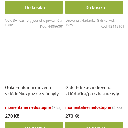
Do košíku
Do košíku
Věk: 3+, rozměry jednoho prvku - 6 x
Dřevěná vkládačka, 8 dílků, Věk:
3 cm
12m+
Kód:
44856301
Kód:
92445101
Goki Edukační dřevěná
Goki Edukační dřevěná
vkládačka/puzzle s úchyty
vkládačka/puzzle s úchyty
Lesní zvířátka
Mořský svět
momentálně nedostupné
(7 ks)
momentálně nedostupné
(3 ks)
270 Kč
270 Kč