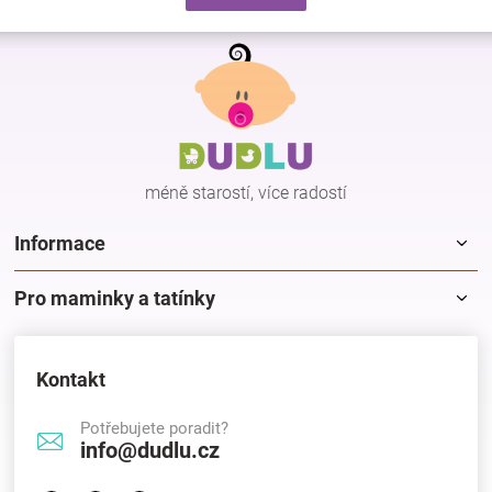
d
v
a
á
Z
c
n
á
í
í
p
p
r
a
v
t
k
í
y
méně starostí, více radostí
v
ý
p
Informace
i
s
Pro maminky a tatínky
u
Kontakt
Potřebujete poradit?
info@dudlu.cz