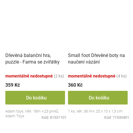
Dřevěná balanční hra,
Small foot Dřevěné boty na
puzzle - Farma se zvířátky
naučení vázání
momentálně nedostupné
(2 ks)
momentálně nedostupné
(4 ks)
359 Kč
360 Kč
Do košíku
Do košíku
Adam toys, Věk: 18m +,23 prvků,
1 ks, věk: 36 m+, 20 x 10 x 1,3 cm
Adam Toys
Kód:
81531101
Kód:
71530401