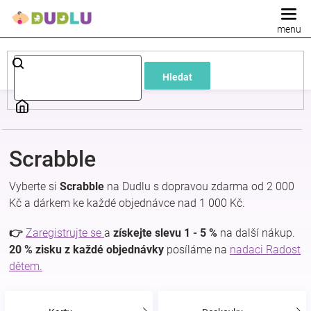
Přejít
na
obsah
Dětské
Hledat
a
kojenecké
Scrabble
oblečení
Vyberte si
Scrabble
na Dudlu s dopravou zdarma od 2 000
Pokojíček
Kč a dárkem ke každé objednávce nad 1 000 Kč.
👉
Zaregistrujte se
a
získejte slevu 1 - 5 %
na další nákup.
a
20 % zisku z každé objednávky
posíláme na
nadaci Radost
dětem.
kojenecká
výbava