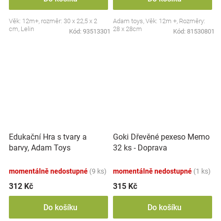
Věk: 12m+, rozměr: 30 x 22,5 x 2
Adam toys, Věk: 12m +, Rozměry:
cm, Lelin
28 x 28cm
Kód:
93513301
Kód:
81530801
Edukační Hra s tvary a
Goki Dřevěné pexeso Memo
barvy, Adam Toys
32 ks - Doprava
momentálně nedostupné
(9 ks)
momentálně nedostupné
(1 ks)
312 Kč
315 Kč
Do košíku
Do košíku