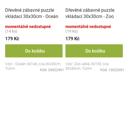
Dřevěné zábavné puzzle
Dřevěné zábavné puzzle
vkládací 30x30cm - Oceán
vkládací 30x30cm - Zoo
II.
velké
momentálně nedostupné
momentálně nedostupné
(14 ks)
(19 ks)
179 Kč
179 Kč
Do košíku
Do košíku
Vzor - Oceán, 63146, cca 30x30cm,
Vzor: Zoo velké, 63153, cca
Tulimi
30x30cm, Tulimi
Kód:
33022401
Kód:
13022001