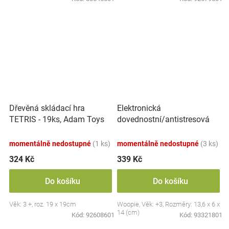
Elektronická
Dřevěná skládací hra
dovednostní/antistresová
TETRIS - 19ks, Adam Toys
hra Pop-it, Raketa, červená
momentálně nedostupné
(1 ks)
momentálně nedostupné
(3 ks)
324 Kč
339 Kč
Do košíku
Do košíku
Věk: 3 +, roz. 19 x 19cm
Woopie, Věk: +3, Rozměry: 13,6 x 6 x
14 (cm)
Kód:
92608601
Kód:
93321801