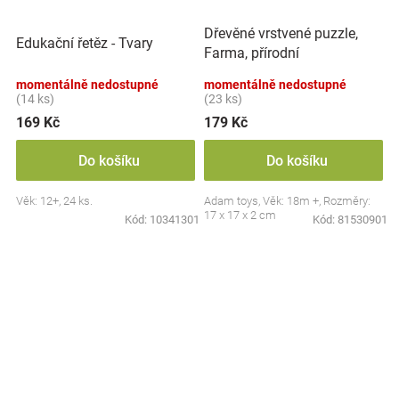
Dřevěné vrstvené puzzle,
Edukační řetěz - Tvary
Farma, přírodní
momentálně nedostupné
momentálně nedostupné
(14 ks)
(23 ks)
169 Kč
179 Kč
Do košíku
Do košíku
Věk: 12+, 24 ks.
Adam toys, Věk: 18m +, Rozměry:
17 x 17 x 2 cm
Kód:
10341301
Kód:
81530901