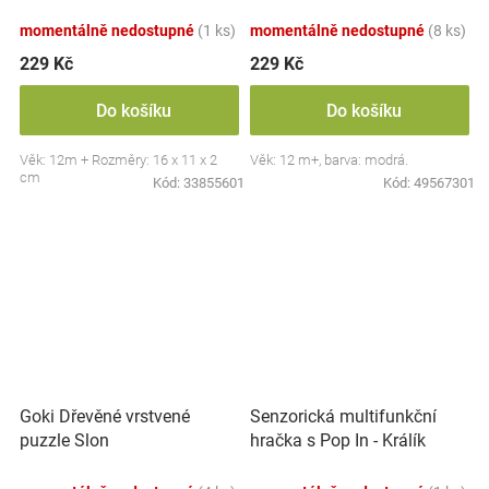
momentálně nedostupné
(1 ks)
momentálně nedostupné
(8 ks)
229 Kč
229 Kč
Do košíku
Do košíku
Věk: 12m + Rozměry: 16 x 11 x 2
Věk: 12 m+, barva: modrá.
cm
Kód:
33855601
Kód:
49567301
Goki Dřevěné vrstvené
Senzorická multifunkční
puzzle Slon
hračka s Pop In - Králík