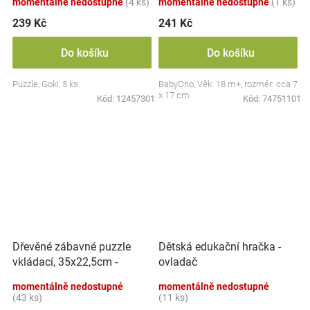
momentálně nedostupné
(4 ks)
momentálně nedostupné
(1 ks)
239 Kč
241 Kč
Do košíku
Do košíku
Puzzle, Goki, 5 ks.
BabyOno, Věk: 18 m+, rozměr: cca 7
x 17 cm.
Kód:
12457301
Kód:
74751101
Dřevěné zábavné puzzle
Dětská edukační hračka -
vkládací, 35x22,5cm -
ovladač
Dinosauři
momentálně nedostupné
momentálně nedostupné
(43 ks)
(11 ks)