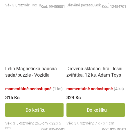
Věk 3+, rozměr: 19x18 cm
Dřevěné pexeso, Goki, 32 ks
Kód:
99455801
Kód:
12454701
Lelin Magnetická naučná
Dřevěná skládací hra - lesní
sada/puzzle - Vozidla
zvířátka, 12 ks, Adam Toys
momentálně nedostupné
(1 ks)
momentálně nedostupné
(4 ks)
315 Kč
324 Kč
Do košíku
Do košíku
Věk: 3+, Rozměry: 26,5 cm x 22 x 5
Věk: 3+, rozměry: 7 x 7 x 1 cm
cm
Kód:
83545501
Kód:
92579501