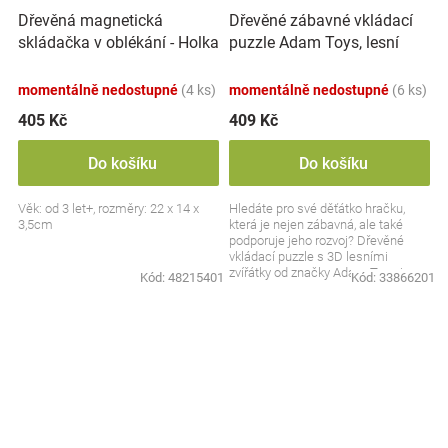
Dřevěná magnetická
Dřevěné zábavné vkládací
skládačka v oblékání - Holka
puzzle Adam Toys, lesní
a kluk
zvířátka 3D
momentálně nedostupné
(4 ks)
momentálně nedostupné
(6 ks)
405 Kč
409 Kč
Do košíku
Do košíku
Věk: od 3 let+, rozměry: 22 x 14 x
Hledáte pro své děťátko hračku,
3,5cm
která je nejen zábavná, ale také
podporuje jeho rozvoj? Dřevěné
vkládací puzzle s 3D lesními
zvířátky od značky Adam Toys je
Kód:
48215401
Kód:
33866201
skvělou volbou pro...