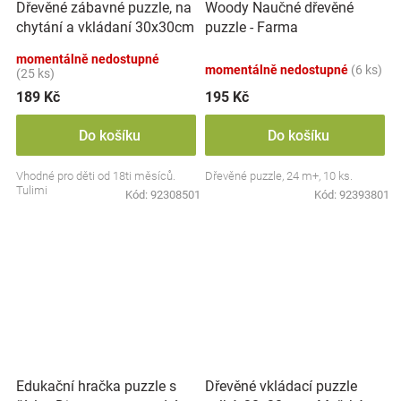
Dřevěné zábavné puzzle, na
Woody Naučné dřevěné
chytání a vkládaní 30x30cm
puzzle - Farma
- doprava
momentálně nedostupné
momentálně nedostupné
(6 ks)
(25 ks)
189 Kč
195 Kč
Do košíku
Do košíku
Vhodné pro děti od 18ti měsíců.
Dřevěné puzzle, 24 m+, 10 ks.
Tulimi
Kód:
92308501
Kód:
92393801
Dřevěné vkládací puzzle
Edukační hračka puzzle s