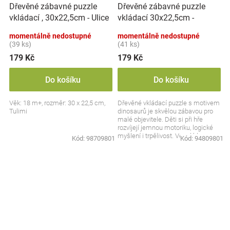
Dřevěné zábavné puzzle
Dřevěné zábavné puzzle
vkládací 30x22,5cm -
vkládací , 30x22,5cm - Ulice
Dinosauři
momentálně nedostupné
momentálně nedostupné
(39 ks)
(41 ks)
179 Kč
179 Kč
Do košíku
Do košíku
Věk: 18 m+, rozměr: 30 x 22,5 cm,
Dřevěné vkládací puzzle s motivem
Tulimi
dinosaurů je skvělou zábavou pro
malé objevitele. Děti si při hře
rozvíjejí jemnou motoriku, logické
myšlení i trpělivost. Veselé barvy a
Kód:
98709801
Kód:
94809801
hravý...