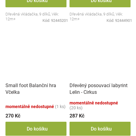
Do košíku
Do košíku
Dřevěná vkládačka, 9 dílků, Věk:
Dřevěná vkládačka, 9 dílků, Věk:
12m+
12m+
Kód:
92445201
Kód:
92444901
Small foot Balanční hra
Dřevěný posouvací labyrint
Včelka
Lelin - Cirkus
momentálně nedostupné
momentálně nedostupné
(1 ks)
(20 ks)
270 Kč
287 Kč
Do košíku
Do košíku