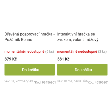
Dřevěná pozorovací hračka -
Interaktivní hračka se
Požárník Benno
zvukem, volant - růžový
momentálně nedostupné
(9 ks)
momentálně nedostupné
(3 ks)
379 Kč
381 Kč
Do košíku
Do košíku
věk: 3+, Rozměry: 43 x 8,5 x 11 cm.
věk: 18 m+, barva: růžová
Kód:
93456901
Kód:
46596301