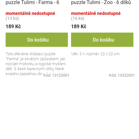
puzzle Tulimi - Farma - 6
puzzle Tulimi - Zoo - 6 dílků
dílků
momentálně nedostupné
momentálně nedostupné
(13 ks)
(16 ks)
189 Kč
189 Kč
Do košíku
Do košíku
Toto dřevěné vkládací puzzle
Věk: 3 +, rozměr: 22 x 22 cm
“Farma” je skvělým způsobem, jak
rozvíjet motoriku a logické myšlení
dětí. S šesti barevnými dílky, které
snadno zapadnou do vyřezávaných
Kód:
13122001
Kód:
13322001
otvorů,...