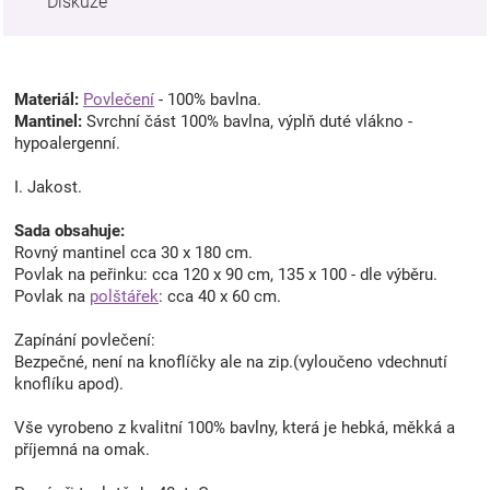
Diskuze
Materiál:
Povlečení
- 100% bavlna.
Mantinel:
Svrchní část 100% bavlna, výplň duté vlákno -
hypoalergenní.
I. Jakost.
Sada obsahuje:
Rovný mantinel cca 30 x 180 cm.
Povlak na peřinku: cca 120 x 90 cm, 135 x 100 - dle výběru.
Povlak na
polštářek
: cca 40 x 60 cm.
Zapínání povlečení:
Bezpečné, není na knoflíčky ale na zip.(vyloučeno vdechnutí
knoflíku apod).
Vše vyrobeno z kvalitní 100% bavlny, která je hebká, měkká a
příjemná na omak.