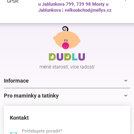
GPSR
:
u Jablunkova 799, 739 98 Mosty u
Jablunkova | velkoobchod@nellys.cz
Z
á
p
a
t
í
méně starostí, více radostí
Informace
Pro maminky a tatínky
Kontakt
Potřebujete poradit?