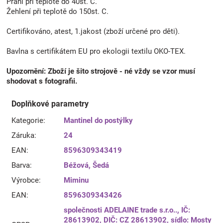
Praní při teplotě do 40st. C.
Žehlení při teplotě do 150st. C.
Certifikováno, atest, 1.jakost (zboží určené pro děti).
Bavlna s certifikátem EU pro ekologii textilu OKO-TEX.
Upozornění: Zboží je šito strojově - né vždy se vzor musí
shodovat s fotografii.
Doplňkové parametry
Kategorie
:
Mantinel do postýlky
Záruka
:
24
EAN
:
8596309343419
Barva
:
Béžová
,
Šedá
Výrobce
:
Miminu
EAN
:
8596309343426
společnosti ADELAINE trade s.r.o.., IČ:
28613902, DIČ: CZ 28613902, sídlo: Mosty