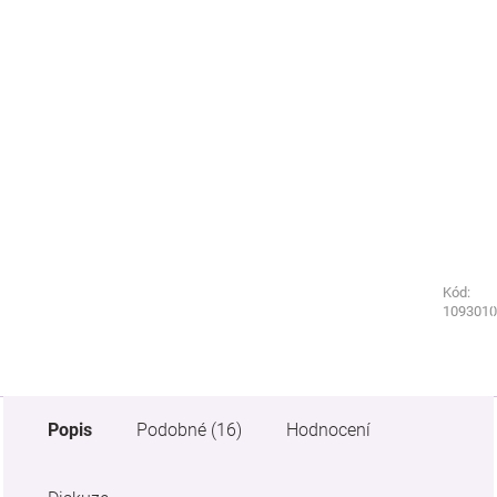
Kód:
Kód:
1291330
1093010
Popis
Podobné (16)
Hodnocení