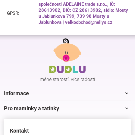
společnosti ADELAINE trade s.r.o.., IČ:
28613902, DIČ: CZ 28613902, sídlo: Mosty
GPSR
:
u Jablunkova 799, 739 98 Mosty u
Jablunkova | velkoobchod@nellys.cz
Z
á
p
a
t
í
méně starostí, více radostí
Informace
Pro maminky a tatínky
Kontakt