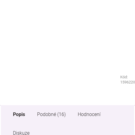
Kód:
Kód:
5923260
1596220
Popis
Podobné (16)
Hodnocení
Diskuze