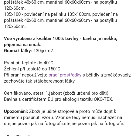
polštářek 40x60 cm, mantinel 60x60x60cm - na postýlku
120x60cm.
135x100 - povlečení na peřinku 135x100cm, povlečení na
polštářek 40x60 cm, mantinel 60x60x60cm - na postýlku
120x60cm.
Vše vyrobeno z kvalitní 100% bavlny - bavlna je měkká,
příjemná na omak.
Gramáž látky:
130gr/m2.
Praní při teplotě do 40°C
Žehlení při teplotě do 150°C.
Při praní nepoužívejte
prací prostředky
s bělidly a změkčovadly,
zachováte tak stálobarevnost látky.
Certifikováno, atest, 1.jakost (zboží určené pro děti).
Bavlna s certifikátem EU pro ekologii textilu OKO-TEX.
Upozornění:
Zboží je ušité strojově a proto může dojít k
mírnému posunutí vzoru. Vzor se tedy nemusí nacházet na
stejné pozici jak na fotografii.stejné pozici jak na fotografii.