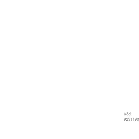
Kód:
Kód:
3356990
9231190