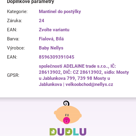
Doplňkové parametry
Kategorie
:
Mantinel do postýlky
Záruka
:
24
EAN
:
Zvolte variantu
Barva
:
Fialová
,
Bílá
Výrobce
:
Baby Nellys
EAN
:
8596309391045
společnosti ADELAINE trade s.r.o.., IČ:
28613902, DIČ: CZ 28613902, sídlo: Mosty
GPSR
:
u Jablunkova 799, 739 98 Mosty u
Jablunkova | velkoobchod@nellys.cz
Z
á
p
a
t
í