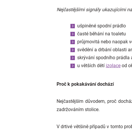
Nejčastějšími signály ukazujícími n
ušpiněné spodní prádlo
časté běhání na toaletu
průjmovitá nebo naopak ve
svědění a drbání oblasti a
skrývání spodního prádla
u větších dětí
izolace
od ok
Proč k pokakávání dochází
Nejčastějším důvodem, proč docház
zadržováním stolice.
V drtivé většině případů v tomto pro