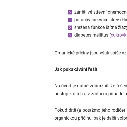
zánětlivé střevní onemocn
poruchy inervace střev (H
snížená funkce štítné žláz
diabetes mellitus (
cukrovk
Organické příčiny jsou však spíše vz
Jak pokakávání řešit
Na úvod je nutné zdůraznit, že řešen
přístup k dítěti a v žádném případě 
Pokud dítě (a potažmo jeho rodiče) t
organickou příčinu, pak je další vol