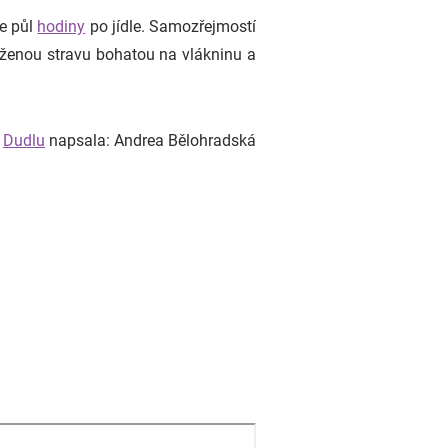
pe půl
hodiny
po jídle. Samozřejmostí
áženou stravu bohatou na vlákninu a
o
Dudlu
napsala: Andrea Bělohradská