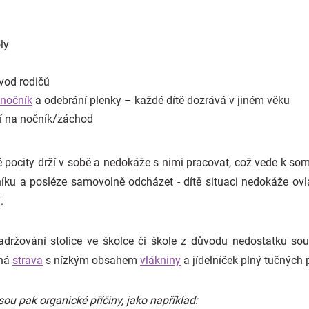
ly
zvod rodičů
nočník
a odebrání plenky – každé dítě dozrává v jiném věku
í na nočník/záchod
é pocity drží v sobě a nedokáže s nimi pracovat, což vede k som
íku a posléze samovolně odcházet - dítě situaci nedokáže ov
.
držování stolice ve školce či škole z důvodu nedostatku souk
dná
strava
s nízkým obsahem
vlákniny
a jídelníček plný tučných 
ou pak organické příčiny, jako například: