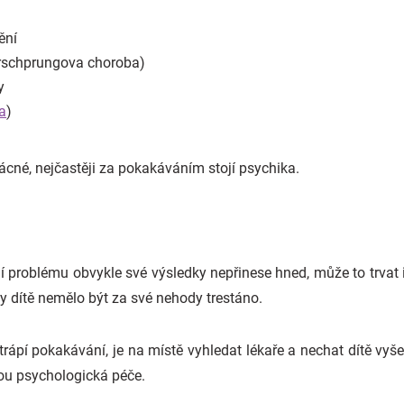
ění
irschprungova choroba)
y
a
)
ácné, nejčastěji za pokakáváním stojí psychika.
í problému obvykle své výsledky nepřinese hned, může to trvat i
by dítě nemělo být za své nehody trestáno.
rápí pokakávání, je na místě vyhledat lékaře a nechat dítě vyše
bou psychologická péče.