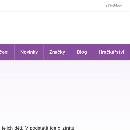
Přihlášení
čení
Novinky
Značky
Blog
Hračkářství
jejich dětí. V podstatě jde o ztrátu