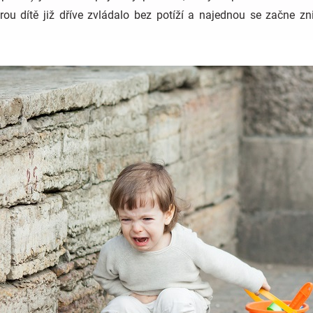
rou dítě již dříve zvládalo bez potíží a najednou se začne 