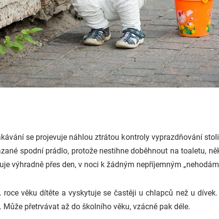
kávání se projevuje náhlou ztrátou kontroly vyprazdňování stoli
ané spodní prádlo, protože nestihne doběhnout na toaletu, něk
uje výhradně přes den, v noci k žádným nepříjemným „nehodám
. roce věku dítěte a vyskytuje se častěji u chlapců než u dívek
. Může přetrvávat až do školního věku, vzácně pak déle.