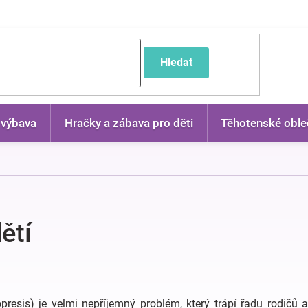
častější dotazy
Hledat
 výbava
Hračky a zábava pro děti
Těhotenské oble
ětí
esis) je velmi nepříjemný problém, který trápí řadu rodičů a 