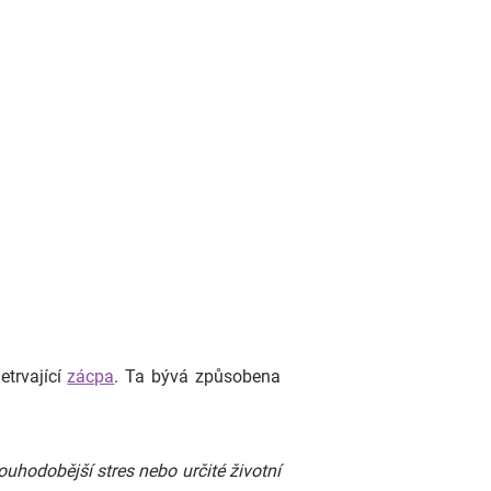
etrvající
zácpa
. Ta bývá způsobena
uhodobější stres nebo určité životní