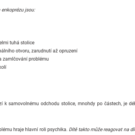
a enkoprézu jsou:
lmi tuhá stolice
nálního otvoru, zarudnutí až opruzení
 a zamlčování problému
olí
í k samovolnému odchodu stolice, mnohdy po částech, je dél
blému hraje hlavní roli psychika.
Dítě takto může reagovat na dlo