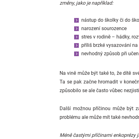
změny, jako je například:
nástup do školky či do ško
narození sourozence
stres v rodině – hádky, ro
příliš brzké vysazování na
nevhodný způsob při učen
Na vině může být také to, že dítě sv
Ta se pak začne hromadit v konečn
způsobilo se ale často vůbec nezjistí
Další možnou příčinou může být za
problému ale může mít také nevho
Méně častými příčinami enkoprézy js