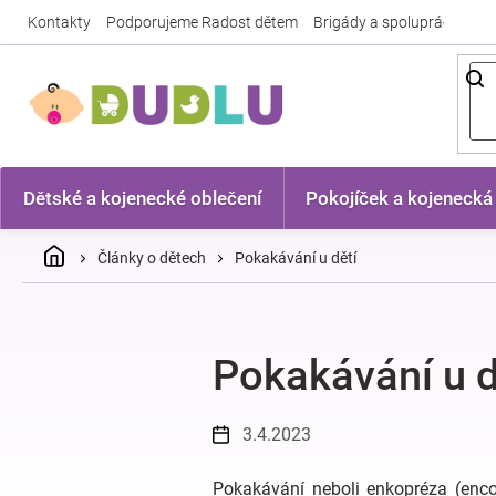
Přejít
Kontakty
Podporujeme Radost dětem
Brigády a spolupráce
Nej
na
obsah
Dětské a kojenecké oblečení
Pokojíček a kojenecká
Domů
Články o dětech
Pokakávání u dětí
Pokakávání u d
3.4.2023
Pokakávání neboli enkopréza (encopr