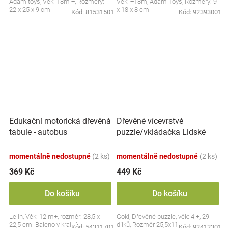
Adam toys, Věk: 18m +, Rozměry:
Věk: +18m, Adam Toys, Rozměry: 9
22 x 25 x 9 cm
x 18 x 8 cm
Kód:
81531501
Kód:
92393001
Dřevěné vícevrstvé
Edukační motorická dřevěná
puzzle/vkládačka Lidské
tabule - autobus
tělo - Dívka
momentálně nedostupné
(2 ks)
momentálně nedostupné
(2 ks)
369 Kč
449 Kč
Do košíku
Do košíku
Lelin, Věk: 12 m+, rozměr: 28,5 x
Goki, Dřevěné puzzle, věk: 4 +, 29
22,5 cm. Baleno v krabičce.
dílků, Rozměr 25,5x11 cm
Kód:
54311701
Kód:
92412301