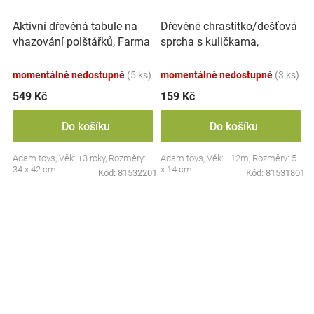
Aktivní dřevěná tabule na
Dřevěné chrastítko/dešťová
vhazování polštářků, Farma
sprcha s kuličkama,
- červená
Slepička - oranžové
momentálně nedostupné
(5 ks)
momentálně nedostupné
(3 ks)
549 Kč
159 Kč
Do košíku
Do košíku
Adam toys, Věk: +3 roky, Rozměry:
Adam toys, Věk: +12m, Rozměry: 5
34 x 42 cm
x 14 cm
Kód:
81532201
Kód:
81531801