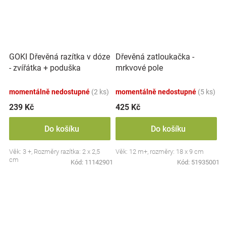
GOKI Dřevěná razítka v dóze
Dřevěná zatloukačka -
- zvířátka + poduška
mrkvové pole
momentálně nedostupné
(2 ks)
momentálně nedostupné
(5 ks)
239 Kč
425 Kč
Do košíku
Do košíku
Věk: 3 +, Rozměry razítka: 2 x 2,5
Věk: 12 m+, rozměry: 18 x 9 cm
cm
Kód:
11142901
Kód:
51935001