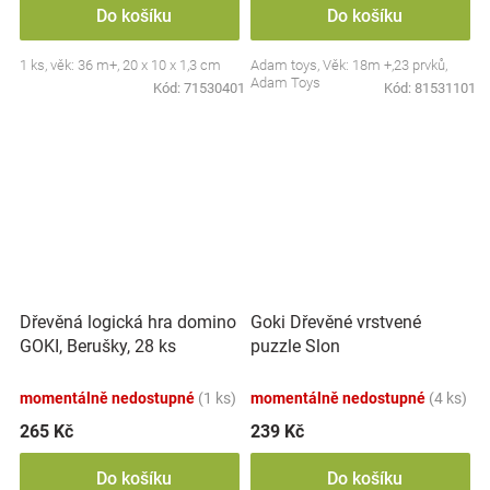
Do košíku
Do košíku
1 ks, věk: 36 m+, 20 x 10 x 1,3 cm
Adam toys, Věk: 18m +,23 prvků,
Adam Toys
Kód:
71530401
Kód:
81531101
Dřevěná logická hra domino
Goki Dřevěné vrstvené
GOKI, Berušky, 28 ks
puzzle Slon
momentálně nedostupné
(1 ks)
momentálně nedostupné
(4 ks)
265 Kč
239 Kč
Do košíku
Do košíku