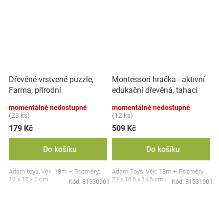
Montessori hračka - aktivní
Dřevěné vrstvené puzzle,
edukační dřevěná, tahací
Farma, přírodní
Kravička, přírodní
momentálně nedostupné
momentálně nedostupné
(23 ks)
(12 ks)
179 Kč
509 Kč
Do košíku
Do košíku
Adam toys, Věk: 18m +, Rozměry:
Adam Toys, Věk: 18m +, Rozměry:
17 x 17 x 2 cm
23 x 16,5 x 14,5 cm
Kód:
81530901
Kód:
81531001