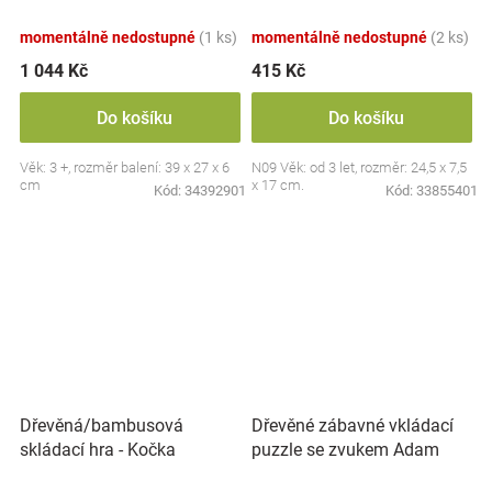
53 dílků
momentálně nedostupné
(1 ks)
momentálně nedostupné
(2 ks)
1 044 Kč
415 Kč
Do košíku
Do košíku
Věk: 3 +, rozměr balení: 39 x 27 x 6
N09 Věk: od 3 let, rozměr: 24,5 x 7,5
cm
x 17 cm.
Kód:
34392901
Kód:
33855401
Dřevěné zábavné vkládací
Dřevěná/bambusová
puzzle se zvukem Adam
skládací hra - Kočka
Toys, Safari