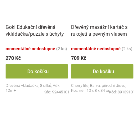
Goki Edukační dřevěná
Dřevěný masážní kartáč s
vkládačka/puzzle s úchyty
rukojetí a pevným vlasem
Farma
Tampico, přírodní
momentálně nedostupné
(2 ks)
momentálně nedostupné
(2 ks)
270 Kč
709 Kč
Do košíku
Do košíku
Dřevěná vkládačka, 8 dílků, Věk:
Cherry life, Barva: přírodní dřevo,
12m+
Rozměr: 10 x 8 x 34 cm.
Kód:
92445101
Kód:
89139101