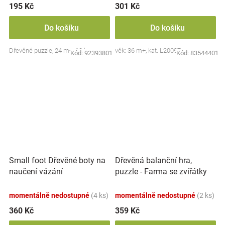
195 Kč
301 Kč
Do košíku
Do košíku
Dřevěné puzzle, 24 m+, 10 ks.
věk: 36 m+, kat. L20097
Kód:
92393801
Kód:
83544401
Small foot Dřevěné boty na
Dřevěná balanční hra,
naučení vázání
puzzle - Farma se zvířátky
momentálně nedostupné
(4 ks)
momentálně nedostupné
(2 ks)
360 Kč
359 Kč