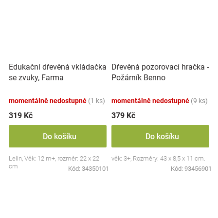
Edukační dřevěná vkládačka
Dřevěná pozorovací hračka -
se zvuky, Farma
Požárník Benno
momentálně nedostupné
(1 ks)
momentálně nedostupné
(9 ks)
319 Kč
379 Kč
Do košíku
Do košíku
Lelin, Věk: 12 m+, rozměr: 22 x 22
věk: 3+, Rozměry: 43 x 8,5 x 11 cm.
cm
Kód:
34350101
Kód:
93456901