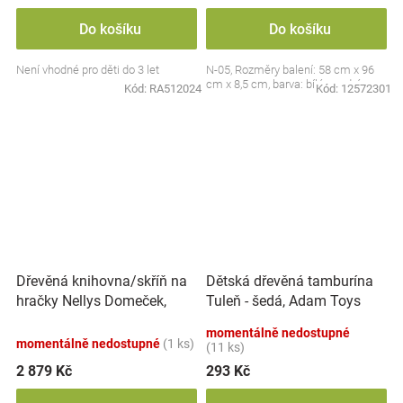
Do košíku
Do košíku
Není vhodné pro děti do 3 let
N-05, Rozměry balení: 58 cm x 96
cm x 8,5 cm, barva: bílá, modrá
Kód:
RA512024
Kód:
12572301
Dřevěná knihovna/skříň na
Dětská dřevěná tamburína
hračky Nellys Domeček,
Tuleň - šedá, Adam Toys
bílá/růžová
momentálně nedostupné
momentálně nedostupné
(1 ks)
(11 ks)
2 879 Kč
293 Kč