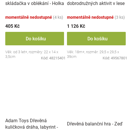
skládačka v oblékání - Holka
dobrodružných aktivit v lese
a kluk
- mátové, Adam Toys
momentálně nedostupné
(4 ks)
momentálně nedostupné
(3 ks)
405 Kč
1 126 Kč
Do košíku
Do košíku
Věk: od 3 let+, rozměry: 22 x 14 x
Věk: 18m+, rozměr: 29,5 x 29,5 x
3,5cm
39cm
Kód:
48215401
Kód:
49567801
Adam Toys Dřevěná
Dřevěná balanční hra - Zeď
kuličková dráha, labyrint -