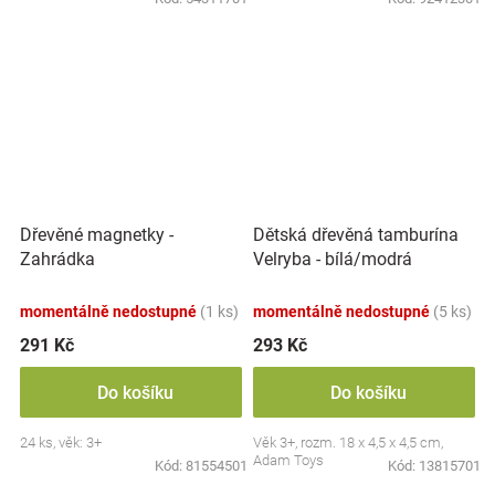
Dřevěné magnetky -
Dětská dřevěná tamburína
Zahrádka
Velryba - bílá/modrá
momentálně nedostupné
(1 ks)
momentálně nedostupné
(5 ks)
291 Kč
293 Kč
Do košíku
Do košíku
24 ks, věk: 3+
Věk 3+, rozm. 18 x 4,5 x 4,5 cm,
Adam Toys
Kód:
81554501
Kód:
13815701