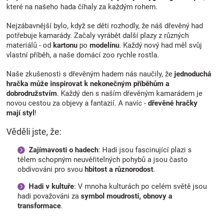
u
které na našeho hada číhaly za každým rohem.
Nejzábavnější bylo, když se děti rozhodly, že náš dřevěný had
potřebuje kamarády. Začaly vyrábět další plazy z různých
materiálů - od
kartonu
po
modelínu
. Každý nový had měl svůj
vlastní příběh, a naše domácí zoo rychle rostla.
Naše zkušenosti s dřevěným hadem nás naučily, že
jednoduchá
hračka může inspirovat k nekonečným příběhům a
dobrodružstvím
. Každý den s naším dřevěným kamarádem je
novou cestou za objevy a fantazií. A navíc -
dřevěné hračky
mají styl
!
Věděli jste, že:
Zajímavosti o hadech
: Hadi jsou fascinující plazi s
tělem schopným neuvěřitelných pohybů a jsou často
obdivováni pro svou
hbitost a různorodost
.
Hadi v kultuře
: V mnoha kulturách po celém světě jsou
hadi považováni za
symbol moudrosti, obnovy a
transformace
.