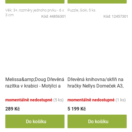
Věk: 3+, rozměry jednoho prvku - 6 x
Puzzle, Goki, 5 ks.
3 cm
Kód:
44856301
Kód:
12457301
Melissa&amp;Doug Dřevěná
Dřevěná knihovna/skříň na
razítka v krabici - Motýlci a
hračky Nellys Domeček A3,
srdíčka
Dub Sonoma
momentálně nedostupné
(5 ks)
momentálně nedostupné
(1 ks)
289 Kč
5 199 Kč
Do košíku
Do košíku