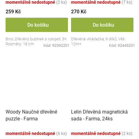
momentálně nedostupné
(2 ks)
momentálně nedostupné
(7 ks)
259 Kč
270 Kč
Do košíku
Do košíku
Bino, Dřevěný bubínek s rukojetí, 3+,
Dřevěná vkládačka, 9 dílků, Věk:
Rozměry: 18 cm
12m+
Kód:
92392201
Kód:
92445201
Woody Naučné dřevěné
Lelin Dřevěná magnetická
puzzle - Farma
sada - Farma, 24ks
momentálně nedostupné
(6 ks)
momentálně nedostupné
(2 ks)