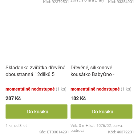
zvířat, slona a žirafy
Kód:
92379501
Kód:
93354901
Skládanka zvířátka dřevěná
Dřevěné, silikonové
oboustranná 12dílků 5
kousátko BabyOno -
zvířátek v krabičce
Kočička, pudrové
17x12x1,5cm
momentálně nedostupné
(1 ks)
momentálně nedostupné
(1 ks)
287 Kč
182 Kč
Do košíku
Do košíku
1 ks, od 3 let
Věk: 0 m+, kat: 1076/02, barva:
pudrová
Kód:
ET33014291
Kód:
46372201