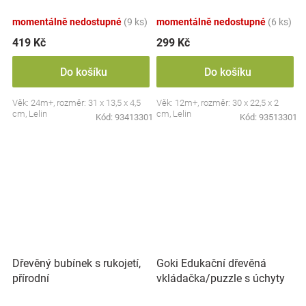
momentálně nedostupné
(9 ks)
momentálně nedostupné
(6 ks)
419 Kč
299 Kč
Do košíku
Do košíku
Věk: 24m+, rozměr: 31 x 13,5 x 4,5
Věk: 12m+, rozměr: 30 x 22,5 x 2
cm, Lelin
cm, Lelin
Kód:
93413301
Kód:
93513301
Goki Edukační dřevěná
Dřevěný bubínek s rukojetí,
vkládačka/puzzle s úchyty
přírodní
Lesní zvířátka