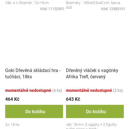
Věk: 4 +, Rozměr: 12x15cm
Rozměry : 185x65,5x40 cm. barva:
dub
Kód:
11132901
Kód:
12583101
Goki Dřevěná skládací hra -
Dřevěný vláček s vagónky
tučňáci, 18ks
Afrika Trefl, červený
momentálně nedostupné
(4 ks)
momentálně nedostupné
(2 ks)
464 Kč
643 Kč
Do košíku
Do košíku
2+, 18 ks
věk: 18 m+, 3 vagóny + 2 figurky