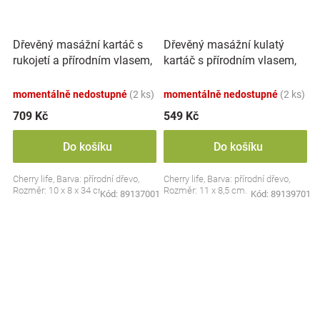
Dřevěný masážní kartáč s
Dřevěný masážní kulatý
rukojetí a přírodním vlasem,
kartáč s přírodním vlasem,
přírodní
přírodní
momentálně nedostupné
(2 ks)
momentálně nedostupné
(2 ks)
709 Kč
549 Kč
Do košíku
Do košíku
Cherry life, Barva: přírodní dřevo,
Cherry life, Barva: přírodní dřevo,
Rozměr: 10 x 8 x 34 cm.
Rozměr: 11 x 8,5 cm.
Kód:
89137001
Kód:
89139701