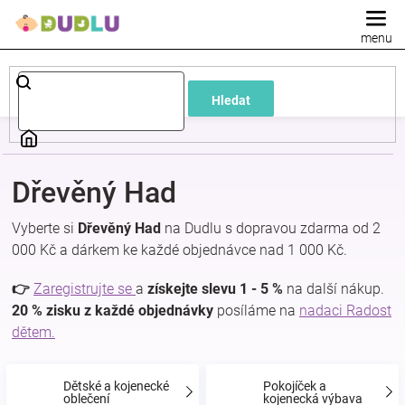
Přejít
na
obsah
Dětské
Hledat
a
kojenecké
Dřevěný Had
oblečení
Vyberte si
Dřevěný Had
na Dudlu s dopravou zdarma od 2
000 Kč a dárkem ke každé objednávce nad 1 000 Kč.
Pokojíček
👉
Zaregistrujte se
a
získejte slevu 1 - 5 %
na další nákup.
a
20 % zisku z každé objednávky
posíláme na
nadaci Radost
dětem.
kojenecká
Dětské a kojenecké
Pokojíček a
oblečení
kojenecká výbava
výbava