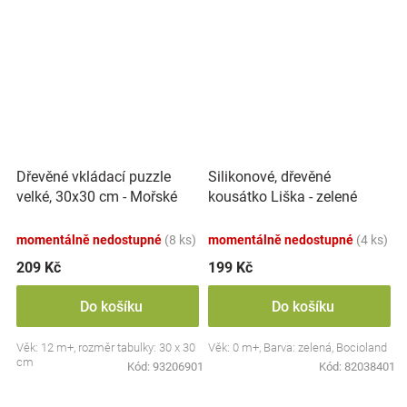
Dřevěné vkládací puzzle
Silikonové, dřevěné
velké, 30x30 cm - Mořské
kousátko Liška - zelené
zvířátka
momentálně nedostupné
(8 ks)
momentálně nedostupné
(4 ks)
209 Kč
199 Kč
Do košíku
Do košíku
Věk: 12 m+, rozměr tabulky: 30 x 30
Věk: 0 m+, Barva: zelená, Bocioland
cm
Kód:
93206901
Kód:
82038401