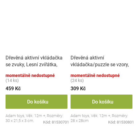
Dřevěná aktivní vkládačka
Dřevěná aktivní
se zvuky, Lesní zvířátka,
vkládačka/puzzle se vzory,
přírodní
přírodní
momentálně nedostupné
momentálně nedostupné
(14 ks)
(24 ks)
459 Kč
309 Kč
Do košíku
Do košíku
Adam toys, Věk: 12m +, Rozměry:
Adam toys, Věk: 12m +, Rozměry:
30 x 21,5 x 3 cm.
28 x 28cm
Kód:
81530701
Kód:
81530801