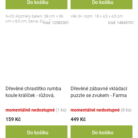
Do košíku
Do košíku
N-05, Rozměry balení: 58 cm x 96
Věk 3+, rozm. 18 x 4,5 x 4,5 cm
cm x 8,5 cm, barva: bílá, růžová
Kód:
12582301
Kód:
14845701
Dřevěné chrastítko rumba
Dřevěné zábavné vkládací
koule králíček - růžová,
puzzle se zvukem - Farma
Adam Toys
momentálně nedostupné
(1 ks)
momentálně nedostupné
(8 ks)
159 Kč
449 Kč
Do košíku
Do košíku