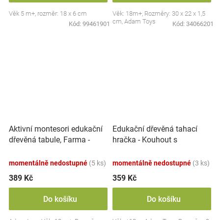
Věk 5 m+, rozměr: 18 x 6 cm
Věk: 18m+, Rozměry: 30 x 22 x 1,5
cm, Adam Toys
Kód:
99461901
Kód:
34066201
Aktivní montesori edukační
Edukační dřevěná tahací
dřevěná tabule, Farma -
hračka - Kouhout s
červená
barevnýma kuličkama
momentálně nedostupné
(5 ks)
momentálně nedostupné
(3 ks)
389 Kč
359 Kč
Do košíku
Do košíku