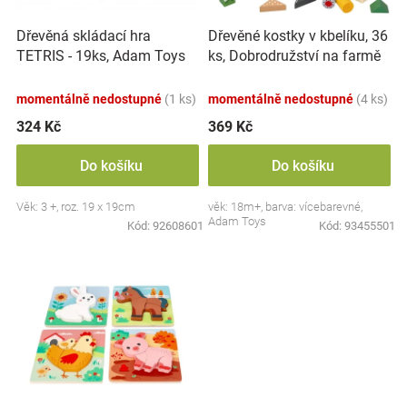
r
t
Značky
o
ů
Dřevěná skládací hra
Dřevěné kostky v kbelíku, 36
d
TETRIS - 19ks, Adam Toys
ks, Dobrodružství na farmě
u
Blog
k
momentálně nedostupné
(1 ks)
momentálně nedostupné
(4 ks)
t
Hračkářství
ů
324 Kč
369 Kč
Přihlášení
Do košíku
Do košíku
Věk: 3 +, roz. 19 x 19cm
věk: 18m+, barva: vícebarevné,
Adam Toys
Kód:
92608601
Kód:
93455501