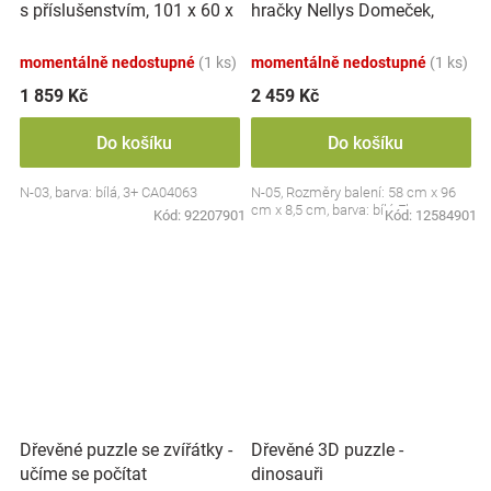
s příslušenstvím, 101 x 60 x
hračky Nellys Domeček,
27 cm - bílá
Flowers
momentálně nedostupné
(1 ks)
momentálně nedostupné
(1 ks)
1 859 Kč
2 459 Kč
Do košíku
Do košíku
N-03, barva: bílá, 3+ CA04063
N-05, Rozměry balení: 58 cm x 96
cm x 8,5 cm, barva: bílá Flowers
Kód:
92207901
Kód:
12584901
Dřevěné puzzle se zvířátky -
Dřevěné 3D puzzle -
učíme se počítat
dinosauři