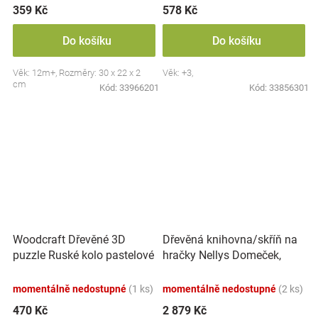
359 Kč
578 Kč
Do košíku
Do košíku
Věk: 12m+, Rozměry: 30 x 22 x 2
Věk: +3,
cm
Kód:
33966201
Kód:
33856301
Dřevěná knihovna/skříň na
Woodcraft Dřevěné 3D
hračky Nellys Domeček,
puzzle Ruské kolo pastelové
bílá/modrá
momentálně nedostupné
(1 ks)
momentálně nedostupné
(2 ks)
470 Kč
2 879 Kč