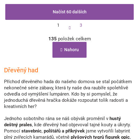
Načíst 60 dalších
S
1
3
t
r
O
á
135
položek celkem
v
n
l
k
Nahoru
á
o
d
v
a
á
c
Dřevěný had
n
í
í
p
Příchod dřevěného hada do našeho domova se stal počátkem
r
nekonečné série zábavy, která ty naše dva raubíře spolehlivě
v
odvedla od vymýšlení lumpáren. Kdo by si pomyslel, že
k
jednoduchá dřevěná hračka dokáže rozpoutat tolik radosti a
y
kreativních her?
v
ý
Jednoho sobotního rána se náš obývák proměnil v
hustý
p
deštný prales
, kde dřevěný had objevoval tajné kouty a úkryty.
i
Pomocí
stavebnic
,
polštářů
a
přikrývek
jsme vytvořili labyrint
s
plný zvířecích kamarádů, včetně
plyšových tygrů
figurek opic
,